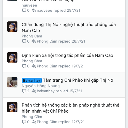
nauyeee
nauyeee
29/7/21
0
Chân dung Thị Nở - nghệ thuật trào phúng của
Nam Cao
Phong Cầm
Phong Cầm
28/7/21
0
Định kiến xã hội trong tác phẩm của Nam Cao
Phong Cầm
Phong Cầm
19/7/21
0
Tâm trạng Chí Phèo khi gặp Thị Nở
Baivanhay
Nguyễn Hồng Nhung
baivanhay
15/7/21
2
Phân tích hệ thống các biện pháp nghệ thuật thể
hiện nhân vật Chí Phèo
Phong Cầm
Phong Cầm
12/7/21
0