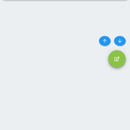
Top
Botto
Liên hệ
Quy định và Nội quy
Privacy policy
Trợ giúp
Trang chủ
R
S
S