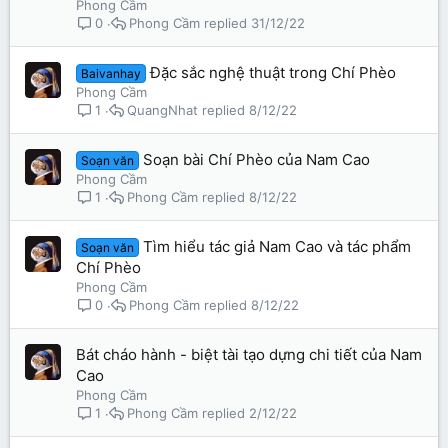
Phong Cầm
Phong Cầm
31/12/22
0
Đặc sắc nghệ thuật trong Chí Phèo
Baivanhay
Phong Cầm
QuangNhat
8/12/22
1
Soạn bài Chí Phèo của Nam Cao
Soạn văn
Phong Cầm
Phong Cầm
8/12/22
1
Tìm hiểu tác giả Nam Cao và tác phẩm
Soạn văn
Chí Phèo
Phong Cầm
Phong Cầm
8/12/22
0
Bát cháo hành - biệt tài tạo dựng chi tiết của Nam
Cao
Phong Cầm
Phong Cầm
2/12/22
1