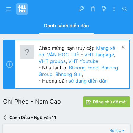
Danh sách diễn đàn
Chào mừng bạn truy cập
Mạng xã
hội VĂN HỌC TRẺ
-
VHT fanpage
,
VHT groups
,
VHT Youtube
,
- Nhà tài trợ:
Bhnong Food
,
Bhnong
Group
,
Bhnong Girl
,
- Hướng dẫn
sử dụng diễn đàn
Chí Phèo - Nam Cao
Đăng chủ đề mới
Cánh Diều - Ngữ văn 11
Bộ lọc