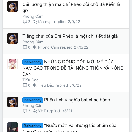
Cái lương thiện mà Chí Phèo đòi chỗ Bá Kiến là
gì?
Phong Cầm
tản mạn
2/9/22
2
Tiếng chửi của Chí Phèo là một chi tiết đắt giá
Phong Cầm
Phong Cầm
27/6/22
0
NHỮNG ĐÓNG GÓP MỚI MẺ CỦA
Baivanhay
NAM CAO TRONG ĐỀ TÀI NÔNG THÔN VÀ NÔNG
DÂN
Tiểu Đào
Tiểu Đào
5/6/22
0
Phân tích ý nghĩa bát cháo hành
Baivanhay
Phong Cầm
VHT
1/8/21
2
"Nước mắt" và những tác phẩm của
Baivanhay
Nam Cao trước cách mạng