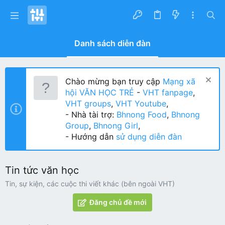
Danh sách diễn đàn
Chào mừng bạn truy cập
Mạng xã
hội VĂN HỌC TRẺ
-
VHT fanpage
,
VHT groups
,
VHT Youtube
,
- Nhà tài trợ:
Bhnong Food
,
Bhnong
Group
,
Bhnong Girl
,
- Hướng dẫn
sử dụng diễn đàn
Tin tức văn học
Tin, sự kiện, các cuộc thi viết khác (bên ngoài VHT)
Đăng chủ đề mới