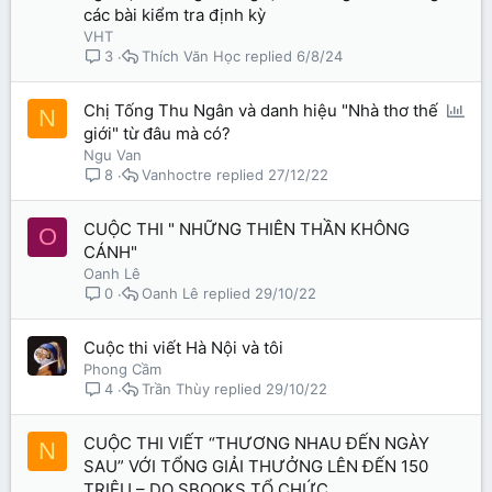
các bài kiểm tra định kỳ
VHT
Thích Văn Học
6/8/24
3
P
Chị Tống Thu Ngân và danh hiệu "Nhà thơ thế
N
giới" từ đâu mà có?
o
Ngu Van
l
Vanhoctre
27/12/22
8
l
CUỘC THI " NHỮNG THIÊN THẦN KHÔNG
O
CÁNH"
Oanh Lê
Oanh Lê
29/10/22
0
Cuộc thi viết Hà Nội và tôi
Phong Cầm
Trần Thùy
29/10/22
4
CUỘC THI VIẾT “THƯƠNG NHAU ĐẾN NGÀY
N
SAU” VỚI TỔNG GIẢI THƯỞNG LÊN ĐẾN 150
TRIỆU – DO SBOOKS TỔ CHỨC