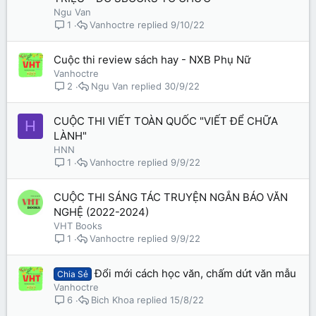
Ngu Van
Vanhoctre
9/10/22
1
Cuộc thi review sách hay - NXB Phụ Nữ
Vanhoctre
Ngu Van
30/9/22
2
CUỘC THI VIẾT TOÀN QUỐC "VIẾT ĐỂ CHỮA
H
LÀNH"
HNN
Vanhoctre
9/9/22
1
CUỘC THI SÁNG TÁC TRUYỆN NGẮN BÁO VĂN
NGHỆ (2022-2024)
VHT Books
Vanhoctre
9/9/22
1
Đổi mới cách học văn, chấm dứt văn mẫu
Chia Sẻ
Vanhoctre
Bich Khoa
15/8/22
6