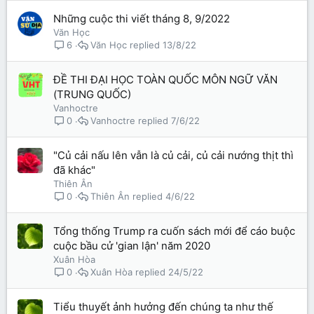
Những cuộc thi viết tháng 8, 9/2022
Văn Học
Văn Học
13/8/22
6
ĐỀ THI ĐẠI HỌC TOÀN QUỐC MÔN NGỮ VĂN
(TRUNG QUỐC)
Vanhoctre
Vanhoctre
7/6/22
0
"Củ cải nấu lên vẫn là củ cải, củ cải nướng thịt thì
đã khác"
Thiên Ân
Thiên Ân
4/6/22
0
Tổng thống Trump ra cuốn sách mới để cáo buộc
cuộc bầu cử 'gian lận' năm 2020
Xuân Hòa
Xuân Hòa
24/5/22
0
Tiểu thuyết ảnh hưởng đến chúng ta như thế