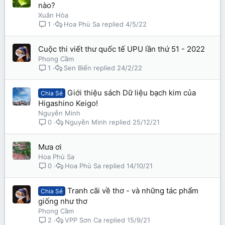
nào?
Xuân Hòa
Hoa Phù Sa
4/5/22
1
Cuộc thi viết thư quốc tế UPU lần thứ 51 - 2022
Phong Cầm
Sen Biển
24/2/22
1
Giới thiệu sách Dữ liệu bạch kim của
Chia Sẻ
Higashino Keigo!
Nguyễn Minh
Nguyễn Minh
25/12/21
0
Mưa ơi
Hoa Phù Sa
Hoa Phù Sa
14/10/21
0
Tranh cãi về thơ - và những tác phẩm
Chia Sẻ
giống như thơ
Phong Cầm
VPP Sơn Ca
15/9/21
2