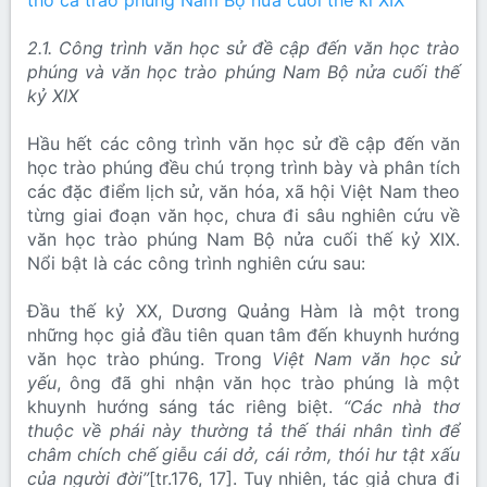
thơ ca trào phúng Nam Bộ nửa cuối thế kỉ XIX
2.1. Công trình văn học sử đề cập đến văn học trào
phúng và văn học trào phúng Nam Bộ nửa cuối thế
kỷ XIX
Hầu hết các công trình văn học sử đề cập đến văn
học trào phúng đều chú trọng trình bày và phân tích
các đặc điểm lịch sử, văn hóa, xã hội Việt Nam theo
từng giai đoạn văn học, chưa đi sâu nghiên cứu về
văn học trào phúng Nam Bộ nửa cuối thế kỷ XIX.
Nổi bật là các công trình nghiên cứu sau:
Đầu thế kỷ XX, Dương Quảng Hàm là một trong
những học giả đầu tiên quan tâm đến khuynh hướng
văn học trào phúng. Trong
Việt Nam văn học sử
yếu
, ông đã ghi nhận văn học trào phúng là một
khuynh hướng sáng tác riêng biệt.
“Các nhà thơ
thuộc về phái này thường tả thế thái nhân tình để
châm chích chế giễu cái dở, cái rởm, thói hư tật xấu
của người đời”
[tr.176, 17]. Tuy nhiên, tác giả chưa đi