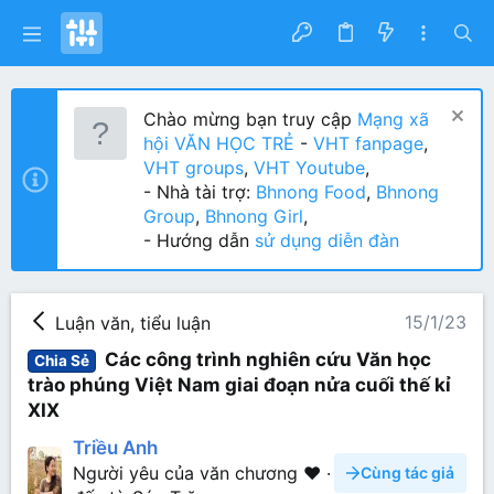
Chào mừng bạn truy cập
Mạng xã
hội VĂN HỌC TRẺ
-
VHT fanpage
,
VHT groups
,
VHT Youtube
,
- Nhà tài trợ:
Bhnong Food
,
Bhnong
Group
,
Bhnong Girl
,
- Hướng dẫn
sử dụng diễn đàn
15/1/23
Luận văn, tiểu luận
Các công trình nghiên cứu Văn học
Chia Sẻ
trào phúng Việt Nam giai đoạn nửa cuối thế kỉ
XIX
Triều Anh
Người yêu của văn chương ❤️
·
Cùng tác giả