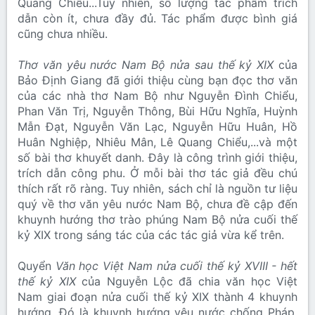
Quang Chiểu...Tuy nhiên, số lượng tác phẩm trích
dẫn còn ít, chưa đầy đủ. Tác phẩm được bình giá
cũng chưa nhiều.
Thơ văn yêu nước Nam Bộ nửa sau thế kỷ XIX
của
Bảo Định Giang đã giới thiệu cùng bạn đọc thơ văn
của các nhà thơ Nam Bộ như Nguyễn Đình Chiểu,
Phan Văn Trị, Nguyễn Thông, Bùi Hữu Nghĩa, Huỳnh
Mẫn Đạt, Nguyễn Văn Lạc, Nguyễn Hữu Huân, Hồ
Huân Nghiệp, Nhiêu Mân, Lê Quang Chiểu,...và một
số bài thơ khuyết danh. Đây là công trình giới thiệu,
trích dẫn công phu. Ở mỗi bài thơ tác giả đều chú
thích rất rõ ràng. Tuy nhiên, sách chỉ là nguồn tư liệu
quý về thơ văn yêu nước Nam Bộ, chưa đề cập đến
khuynh hướng thơ trào phúng Nam Bộ nửa cuối thế
kỷ XIX trong sáng tác của các tác giả vừa kể trên.
Quyển
Văn học Việt Nam nửa cuối thế kỷ XVIII - hết
thế kỷ XIX
của Nguyễn Lộc đã chia văn học Việt
Nam giai đoạn nửa cuối thế kỷ XIX thành 4 khuynh
hướng. Đó là khuynh hướng yêu nước chống Pháp,