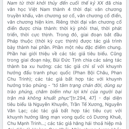
Nam từ thời khởi thủy đến cuối thế kỷ XX
đã chia
văn học Việt Nam thành 4 thời đại: văn chương
truyền khẩu, văn chương sơ cổ, văn chương cổ điển,
văn chương hiện kim. Riêng thời đại văn chương cổ
điển được chia thành: thời kỳ phôi thai, thời phát
triển, thời cực thịnh. Trong đó, giai đoạn bắt đầu
Pháp thuộc (thời kỳ cực thịnh) được tác giả trình
bày thành hai phần. Phần một nêu đặc điểm chung.
Phần hai giới thiệu về các tác giả tiêu biểu. Cũng
trong giai đoạn này, Bùi Đức Tịnh chia các sáng tác
thành ba xu hướng: các tác giả chí sĩ với khuynh
hướng đấu tranh phục quốc (Phan Bội Châu, Phan
Chu Trinh); các tác giả bất hợp tác với khuynh
hướng trào phúng -
“tỏ tâm trạng chán đời, dùng sự
trào phúng, châm biếm như lợi khí của người bại
trận mà không khuất phục”
[tr.294, 47] - đại diện
tiêu biểu là Nguyễn Khuyến, Trần Tế Xương, Nguyễn
Văn Lạc; các tác giả bất hợp tác tiêu cực với
khuynh hướng lãng mạn vong quốc có Dương Khuê,
Chu Mạnh Trinh...; các tác giả hăng hái thoả hiệp mà