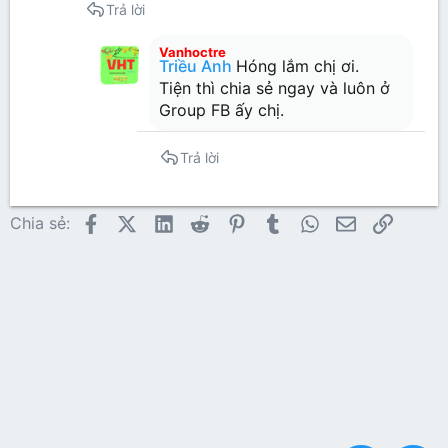
Trả lời
Vanhoctre
Triều Anh
Hóng lắm chị ơi.
Tiện thì chia sẻ ngay và luôn ở
Group FB ấy chị.
Trả lời
Facebook
X (Twitter)
LinkedIn
Reddit
Pinterest
Tumblr
WhatsApp
Email
Link
Chia sẻ: