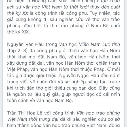
đại diện là Hoàng Cao Khải. Nhìn chung
Lược khảo
lịch sử văn học Việt Nam từ thời khởi thủy đến cuối
thế kỷ XX
là công trình rất công phu. Tuy nhiên, tác
giả cũng không đi sâu nghiên cứu về thơ văn trào
phúng, đặc biệt là thơ trào phúng ở Nam Bộ cuối
thế kỷ XIX.
Nguyễn Văn Hầu trong
Văn học Miền Nam Lục tỉnh
(tập 2, 3) đã công phu giới thiệu văn học Hán Nôm
thời khai mở đất Nam Bộ, văn học Hán Nôm thời
xây dựng đất đai, văn học Hán Nôm thời chiến tranh
Việt Pháp, văn học Hán Nôm thời thuộc Pháp. Ở mỗi
tác giả được giới thiệu, Nguyễn Ngọc Hầu đều có ít
trang viết về cuộc đời và sự nghiệp sáng tác trước
khi trích dẫn thơ giới thiệu cùng bạn đọc. Đây cũng
là nguồn tư liệu quý giá, giúp người đọc có cái nhìn
toàn cảnh về văn học Nam Bộ.
Trần Thị Hoa Lê với công trình
Văn học trào phúng
Việt Nam thời trung đại
đã đi sâu nghiên cứu cơ sở
hình thành dòng văn học trào phúng Việt Nam; đồng