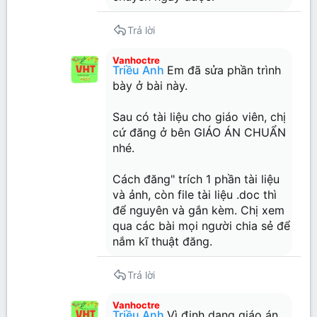
Trả lời
Vanhoctre
Triều Anh
Em đã sửa phần trình
bày ở bài này.
Sau có tài liệu cho giáo viên, chị
cứ đăng ở bên GIÁO ÁN CHUẨN
nhé.
Cách đăng" trích 1 phần tài liệu
và ảnh, còn file tài liệu .doc thì
để nguyên và gắn kèm. Chị xem
qua các bài mọi người chia sẻ để
nắm kĩ thuật đăng.
Trả lời
Vanhoctre
Triều Anh
Vì định dạng giáo án,