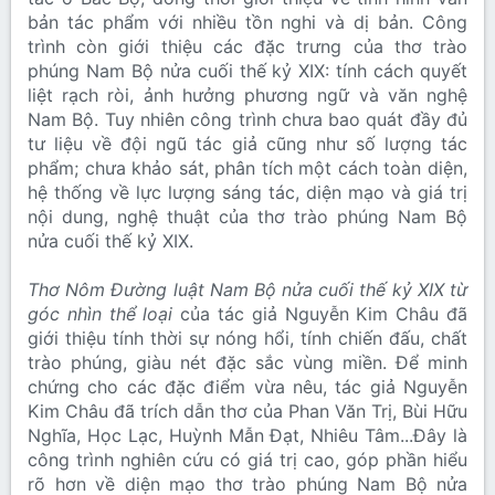
bản tác phẩm với nhiều tồn nghi và dị bản. Công
trình còn giới thiệu các đặc trưng của thơ trào
phúng Nam Bộ nửa cuối thế kỷ XIX: tính cách quyết
liệt rạch ròi, ảnh hưởng phương ngữ và văn nghệ
Nam Bộ. Tuy nhiên công trình chưa bao quát đầy đủ
tư liệu về đội ngũ tác giả cũng như số lượng tác
phẩm; chưa khảo sát, phân tích một cách toàn diện,
hệ thống về lực lượng sáng tác, diện mạo và giá trị
nội dung, nghệ thuật của thơ trào phúng Nam Bộ
nửa cuối thế kỷ XIX.
Thơ Nôm Đường luật Nam Bộ nửa cuối thế kỷ XIX từ
góc nhìn thể loại
của tác giả Nguyễn Kim Châu đã
giới thiệu tính thời sự nóng hổi, tính chiến đấu, chất
trào phúng, giàu nét đặc sắc vùng miền. Để minh
chứng cho các đặc điểm vừa nêu, tác giả Nguyễn
Kim Châu đã trích dẫn thơ của Phan Văn Trị, Bùi Hữu
Nghĩa, Học Lạc, Huỳnh Mẫn Đạt, Nhiêu Tâm...Đây là
công trình nghiên cứu có giá trị cao, góp phần hiểu
rõ hơn về diện mạo thơ trào phúng Nam Bộ nửa