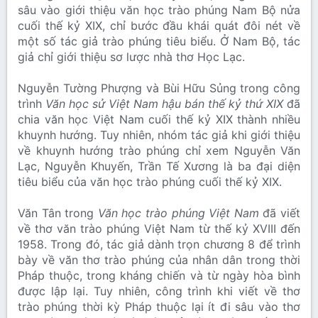
sâu vào giới thiệu văn học trào phúng Nam Bộ nửa
cuối thế kỷ XIX, chỉ bước đầu khái quát đôi nét về
một số tác giả trào phúng tiêu biểu. Ở Nam Bộ, tác
giả chỉ giới thiệu sơ lược nhà thơ Học Lạc.
Nguyễn Tường Phượng và Bùi Hữu Sủng trong công
trình
Văn học sử Việt Nam hậu bán thế kỷ thứ XIX
đã
chia văn học Việt Nam cuối thế kỷ XIX thành nhiều
khuynh hướng. Tuy nhiên, nhóm tác giả khi giới thiệu
về khuynh hướng trào phúng chỉ xem Nguyễn Văn
Lạc, Nguyễn Khuyến, Trần Tế Xương là ba đại diện
tiêu biểu của văn học trào phúng cuối thế kỷ XIX.
Văn Tân trong
Văn học trào phúng Việt Nam
đã viết
về thơ văn trào phúng Việt Nam từ thế kỷ XVIII đến
1958. Trong đó, tác giả dành trọn chương 8 để trình
bày về văn thơ trào phúng của nhân dân trong thời
Pháp thuộc, trong kháng chiến và từ ngày hòa bình
được lập lại. Tuy nhiên, công trình khi viết về thơ
trào phúng thời kỳ Pháp thuộc lại ít đi sâu vào thơ