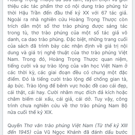
thiệu các tác phẩm thơ có nội dung trào phúng từ
thời Hậu Trần đến đầu thế kỷ XX với 67 tác giả.
Ngoài ra nhà nghiên cứu Hoàng Trọng Thược còn
trích dẫn một số thơ trào phúng được sáng tác
trong tù, thơ trào phúng của một số tác giả vô
danh, ca dao trào phúng. Đặc biệt, những trang cuối
của sách đã trình bày các nhận định về giá trị nội
dung và giá trị nghệ thuật của thơ trào phúng Việt
Nam. Trong đó, Hoàng Trọng Thược quan niệm,
tiếng cười và sự trào lộng của văn học Việt Nam ở
các thời kỳ, các giai đoạn đều có chung một đặc
điểm. Đó là tiếng cười trào lộng để chống gian tà,
áp bức. Trào lộng để bênh vực hoặc đề cao cái đẹp,
cái thật, cái hay. Cười nhằm mục đích đả kích hoặc
châm biếm cái xấu, cái giả, cái dở. Tuy vậy, công
trình chưa nghiên cứu về thơ trào phúng Nam Bộ
nửa cuối thế kỷ XIX.
Quyển
Thơ văn trào phúng Việt Nam (Từ thế kỷ XIII
đến 1945)
của Vũ Ngọc Khánh đã đánh dấu bước