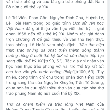
văn trào phúng và các tác giả trào phúng đất Nam
Bộ nửa cuối thế kỷ XIX.
Lê Trí Viễn, Phan Côn, Nguyễn Đình Chú, Huỳnh Lý,
Lê Hoài Nam trong bộ giáo trình
Lịch sử văn học
Việt Nam
đã giới thiệu văn học viết thời kỳ II, giai
đoạn 1858 đến đầu thế kỷ XX. Nhóm tác giả dành
trọn chương VI để giới thiệu về văn thơ hiện thực
trào phúng. Lê Hoài Nam nhận định:
“Văn thơ hiện
thực trào phúng đã phát triển thành dòng thành
hướng riêng ở cuối thế kỷ XIX và còn được tiếp tục
sang đầu thế kỷ XX”
[tr.99, 53]. Tác giả ghi nhận văn
học hiện thực trào phúng với vai trò
“hỗ trợ rất tốt
cho thơ văn yêu nước chống Pháp”
[tr.100, 53]. Tuy
nhiên, công trình chỉ chú trọng phân tích tiếng cười
trong sáng tác của Nguyễn Khuyến, Trần Tế Xương,
chưa nghiên cứu giới thiệu thơ văn của các nhà thơ
trào phúng Nam Bộ nửa cuối thế kỷ XIX.
Thơ ca châm biếm và trào lộng Việt Nam
của
Hoàng Trọng Thược đã sưu tầm, tuyển chọn và giới