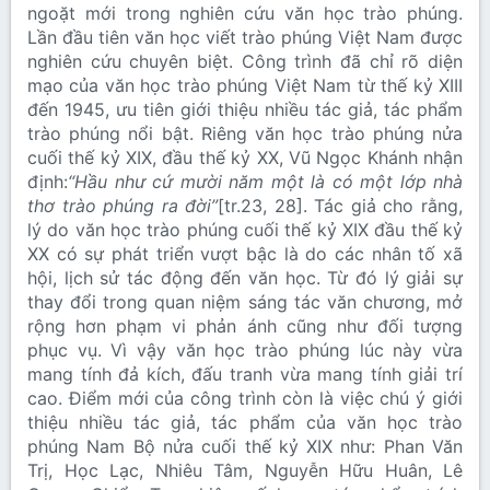
ngoặt mới trong nghiên cứu văn học trào phúng.
Lần đầu tiên văn học viết trào phúng Việt Nam được
nghiên cứu chuyên biệt. Công trình đã chỉ rõ diện
mạo của văn học trào phúng Việt Nam từ thế kỷ XIII
đến 1945, ưu tiên giới thiệu nhiều tác giả, tác phẩm
trào phúng nổi bật. Riêng văn học trào phúng nửa
cuối thế kỷ XIX, đầu thế kỷ XX, Vũ Ngọc Khánh nhận
định:
“Hầu như cứ mười năm một là có một lớp nhà
thơ trào phúng ra đời”
[tr.23, 28]. Tác giả cho rằng,
lý do văn học trào phúng cuối thế kỷ XIX đầu thế kỷ
XX có sự phát triển vượt bậc là do các nhân tố xã
hội, lịch sử tác động đến văn học. Từ đó lý giải sự
thay đổi trong quan niệm sáng tác văn chương, mở
rộng hơn phạm vi phản ánh cũng như đối tượng
phục vụ. Vì vậy văn học trào phúng lúc này vừa
mang tính đả kích, đấu tranh vừa mang tính giải trí
cao. Điểm mới của công trình còn là việc chú ý giới
thiệu nhiều tác giả, tác phẩm của văn học trào
phúng Nam Bộ nửa cuối thế kỷ XIX như: Phan Văn
Trị, Học Lạc, Nhiêu Tâm, Nguyễn Hữu Huân, Lê