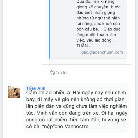
Qua đó, rèn kĩ năng
giọng kể chuyện, bước
đầu biết nhấn giọng
những từ ngữ thể hiện
tài năng, sức khoẻ của
bốn cậu bé. - Giáo dục
lòng nhiệt thành làm
việc, yêu lao động.
TUẦN...
gac.giaoanchuan.com
Trả lời
Triều Anh
Cảm ơn ad nhiều ạ. Hai ngày nay như chim
bay, đi mây về gió nên không có thời gian
lên diễn đàn và cũng chưa làm việc nghiêm
túc. Mình vẫn còn đang trên xe. Đi hai ngày
cũng có rất nhiều điều tâm đắc, hi vọng sẽ
có bài “nộp”cho Vanhoctre