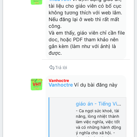
tài liệu cho giáo viên có bố cục
không tương thích với web lắm.
Nếu đăng lại ở web thì rất mất
công.
Và em thấy, giáo viên chỉ cần file
doc, hoặc PDF tham khảo nên
gắn kèm (làm như với ảnh) là
được.
Trả lời
Vanhoctre
Vanhoctre
Ví dụ bài đăng này
giáo án - Tiếng Việt 4 - Tuần 19 soạn theo ĐHPTNLHS
- Ca ngợi sức khoẻ, tài
năng, lòng nhiệt thành
làm việc nghĩa, việc tốt
và có những hành động
ý nghĩa cho xã hội. -