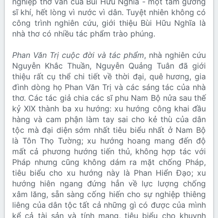
nghiệp thơ văn của Bùi Hữu Nghĩa - một tấm gương
sĩ khí, hết lòng vì nước vì dân. Tuyệt nhiên không có
công trình nghiên cứu, giới thiệu Bùi Hữu Nghĩa là
nhà thơ có nhiều tác phẩm trào phúng.
Phan Văn Trị cuộc đời và tác phẩm
, nhà nghiên cứu
Nguyễn Khắc Thuần, Nguyễn Quảng Tuân đã giới
thiệu rất cụ thể chi tiết về thời đại, quê hương, gia
đình dòng họ Phan Văn Trị và các sáng tác của nhà
thơ. Các tác giả chia các sĩ phu Nam Bộ nửa sau thế
kỷ XIX thành ba xu hướng: xu hướng công khai đầu
hàng và cam phận làm tay sai cho kẻ thù của dân
tộc mà đại diện sớm nhất tiêu biểu nhất ở Nam Bộ
là Tôn Thọ Tường; xu hướng hoang mang đến độ
mất cả phương hướng tiến thủ, không hợp tác với
Pháp nhưng cũng không dám ra mặt chống Pháp,
tiêu biểu cho xu hướng này là Phan Hiển Đạo; xu
hướng hiên ngang đứng hẳn về lực lượng chống
xâm lăng, sẵn sàng cống hiến cho sự nghiệp thiêng
liêng của dân tộc tất cả những gì có được của mình
kể cả tài sản và tính mạng, tiêu biểu cho khuynh