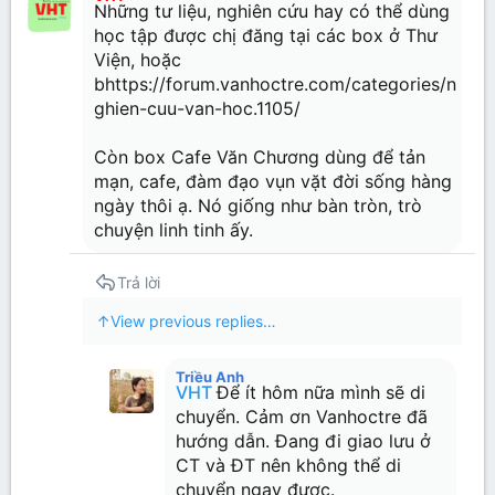
Những tư liệu, nghiên cứu hay có thể dùng
học tập được chị đăng tại các box ở Thư
Verdana
Viện, hoặc
bhttps://forum.vanhoctre.com/categories/n
ghien-cuu-van-hoc.1105/
Còn box Cafe Văn Chương dùng để tản
mạn, cafe, đàm đạo vụn vặt đời sống hàng
ngày thôi ạ. Nó giống như bàn tròn, trò
chuyện linh tinh ấy.
Trả lời
↑
View previous replies…
Triều Anh
VHT
Để ít hôm nữa mình sẽ di
chuyển. Cảm ơn Vanhoctre đã
hướng dẫn. Đang đi giao lưu ở
CT và ĐT nên không thể di
chuyển ngay được.