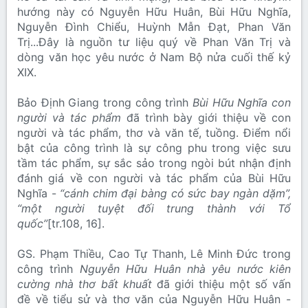
hướng này có Nguyễn Hữu Huân, Bùi Hữu Nghĩa,
Nguyễn Đình Chiểu, Huỳnh Mẫn Đạt, Phan Văn
Trị...Đây là nguồn tư liệu quý về Phan Văn Trị và
dòng văn học yêu nước ở Nam Bộ nửa cuối thế kỷ
XIX.
Bảo Định Giang trong công trình
Bùi Hữu Nghĩa con
người và tác phẩm
đã trình bày giới thiệu về con
người và tác phẩm, thơ và văn tế, tuồng. Điểm nổi
bật của công trình là sự công phu trong việc sưu
tầm tác phẩm, sự sắc sảo trong ngòi bút nhận định
đánh giá về con người và tác phẩm của Bùi Hữu
Nghĩa -
“cánh chim đại bàng có sức bay ngàn dặm”,
“một người tuyệt đối trung thành với Tổ
quốc”
[tr.108, 16].
GS. Phạm Thiều, Cao Tự Thanh, Lê Minh Đức trong
công trình
Nguyễn Hữu Huân nhà yêu nước kiên
cường nhà thơ bất khuất
đã giới thiệu một số vấn
đề về tiểu sử và thơ văn của Nguyễn Hữu Huân -