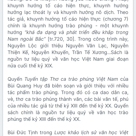
khuynh hướng tố cáo hiện thực, khuynh hướng
hưởng lạc thoát ly và khuynh hướng nô dịch. Theo
tác giả, khuynh hướng tố cáo hiện thực (chương 7)
chính là khuynh hướng trào phúng - một khuynh
hướng
“khá đa dạng và phát triển đều khắp trong
Nam ngoài Bắc”
[tr.720, 30]. Trong công trình này,
Nguyễn Lộc giới thiệu Nguyễn Văn Lạc, Nguyễn
Thiện Kế, Nguyễn Khuyến, Trần Tế Xương...Sách là
nguồn tư liệu quý về văn học Việt Nam giai đoạn
nửa cuối thế kỷ XIX.
Quyển
Tuyển tập Thơ ca trào phúng Việt Nam
của
Bùi Quang Huy đã biên soạn và giới thiệu với nhiều
tác phẩm trào phúng. Trong đó có ca dao dân ca,
vè, thơ ca trào phúng thành văn, các bài văn tế, phú
của nhiều tác giả từ thế kỷ XIII đến thế kỷ XX. Quyển
sách chính là nguồn tư liệu quý về văn học trào
phúng thế kỷ XIII đến thế kỷ XX.
Bùi Đức Tịnh trong
Lược khảo lịch sử văn học Việt