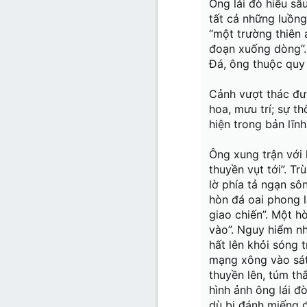
Ông lái đò hiểu sâ
tất cả những luồng
“một trường thiên
đoạn xuống dòng”.
Đá, ông thuộc quy 
Cảnh vượt thác đượ
hoa, mưu trí; sự th
hiện trong bản lĩn
Ông xung trận với 
thuyền vụt tới”. T
lờ phía tả ngạn sô
hòn đá oai phong l
giao chiến”. Một hò
vào”. Nguy hiểm nh
hất lên khỏi sóng 
mạng xông vào sát 
thuyền lên, túm th
hình ảnh ông lái đ
dù bị đánh miếng đ