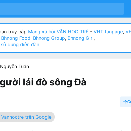
ạn truy cập
Mạng xã hội VĂN HỌC TRẺ
-
VHT fanpage
,
VH
:
Bhnong Food
,
Bhnong Group
,
Bhnong Girl
,
sử dụng diễn đàn
- Nguyễn Tuân
gười lái đò sông Đà
C
Vanhoctre trên Google