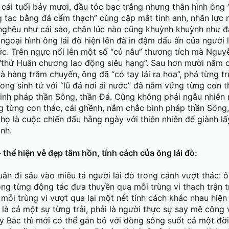
cái tuổi bảy mươi, đầu tóc bạc trắng nhưng thân hình ông
tạc bằng đá cẩm thạch” cùng cặp mắt tinh anh, nhãn lực n
 nghêu như cái sào, chân lúc nào cũng khuỳnh khuỳnh như 
, ngoại hình ông lái đò hiện lên đã in đậm dấu ấn của người
ớc. Trên ngực nổi lên một số “củ nâu” thương tích mà Nguy
“thứ Huân chương lao động siêu hạng”. Sau hơn mười năm 
 hàng trăm chuyến, ông đã “có tay lái ra hoa”, phá từng tr
hong sinh tử với “lũ đá nơi ải nước” đã nắm vững từng con t
inh pháp thần Sông, thần Đá. Cũng không phải ngẫu nhiên
ng từng con thác, cái ghềnh, nắm chắc binh pháp thần Sông
ọ là cuộc chiến đấu hằng ngày với thiên nhiên để giành l
ình.
 thể hiện vẻ đẹp tâm hồn, tính cách của ông lái đò:
n đi sâu vào miêu tả người lái đò trong cảnh vượt thác: ô
rong từng động tác đưa thuyền qua mỗi trùng vi thạch trận t
mỗi trùng vi vượt qua lại một nét tính cách khác nhau hiện
ò là cả một sự từng trải, phải là người thực sự say mê công 
y Bắc thì mới có thể gắn bó với dòng sông suốt cả một đời