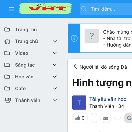
Trang Tin
Chào mừng b
- Nhà tài trợ
Trang chủ
- Hướng dẫn
Diễn đàn
Video
Bài viết mới
Youtube VHT News
Sáng tác
Người lái đò sông Đà 
Có gì mới
Youtube VHT
Cuộc thi viết
Học văn
Hình tượng n
Tiktok
Trại sáng tác
Lớp 12
Featured content
Cafe
Tôi yêu văn học
Liên hệ BTC
Lớp 11
Cafe Văn chương
Bài viết mới
Thành viên
T
Thành Viên
·
34
Lớp 10
Văn Khoa
Đăng ký
Bài mới trên hồ sơ
0
Lớp 9
Cảm xúc (tâm sự)
Thành viên trực tuyến