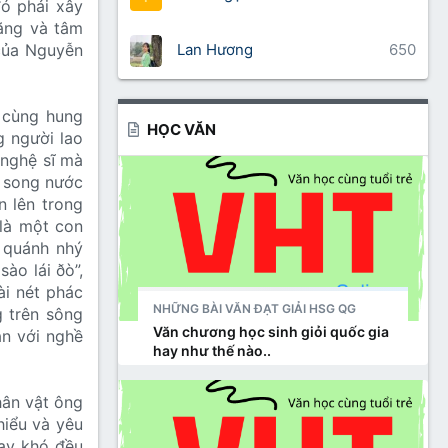
đó phải xây
năng và tâm
Lan Hương
650
 của Nguyễn
ô cùng hung
HỌC VĂN
g người lao
 nghệ sĩ mà
á song nước
n lên trong
là một con
 quánh nhý
sào lái ðò”,
ài nét phác
NHỮNG BÀI VĂN ĐẠT GIẢI HSG QG
 trên sông
Văn chương học sinh giỏi quốc gia
ắn với nghề
hay như thế nào..
ân vật ông
hiểu và yêu
ay khó đều