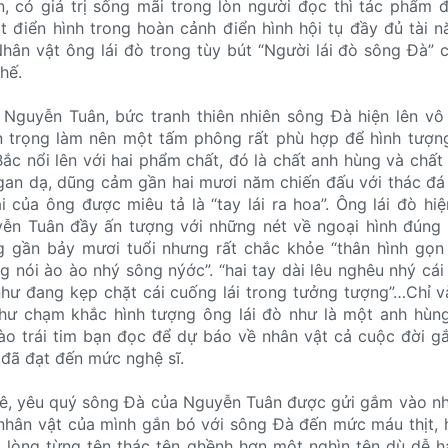
, có giá trị sống mãi trong lòn người đọc thì tác phẩm 
 điển hình trong hoàn cảnh điển hình hội tụ đầy đủ tài 
Nhân vật ông lái đò trong tùy bút “Người lái đò sông Đà”
hế.
a Nguyễn Tuân, bức tranh thiên nhiên sông Đà hiện lên v
uan trọng làm nên một tấm phông rất phù hợp để hình tượn
Bắc nổi lên với hai phẩm chất, đó là chất anh hùng và chất
ất gan dạ, dũng cảm gần hai mươi năm chiến đấu với thác đ
i của ông được miêu tả là “tay lái ra hoa”. Ông lái đò hiệ
ễn Tuân đầy ấn tượng với những nét về ngoại hình đúng 
 gần bảy mươi tuổi nhưng rất chắc khỏe “thân hình gọn
g nói ào ào nhý sông nýớc”. “hai tay dài lêu nghêu nhý cái 
hư đang kẹp chặt cái cuống lái trong tưởng tượng”…Chỉ v
hư chạm khắc hình tượng ông lái đò như là một anh hùng
vào trái tim bạn đọc để dự báo về nhân vật cả cuộc đời g
 đã đạt đến mức nghệ sĩ.
ê, yêu quý sông Đà của Nguyễn Tuân được gửi gắm vào nh
 nhân vật của mình gắn bó với sông Đà đến mức máu thịt, 
lòng từng tên thác tên ghềnh hơn một nghìn tên dù dễ h