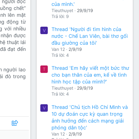
o người đọc
của mình.'
luồng chết”
Tieuthuyet
29/9/19
ình lên mặt
Trả lời: 9
ng động từ
g với nhiều
Thread 'Người đi tìm hình của
V
 nhận được
nước - Chế Lan Viên, bài thơ gối
ệ thuật lái
đầu giường của tôi'
 đã đạt đến
Van 12
2/9/19
Trả lời: 4
Thread 'Em hãy viết một bức thư
n người lao
T
cho bạn thân của em, kể về tình
ái đò trong
hình học tập của mình?'
Tieuthuyet
29/9/19
Trả lời: 4
Thread 'Chủ tịch Hồ Chí Minh và
V
10 dự đoán cực kỳ quan trọng
ảnh hưởng đến cách mạng giải
phóng dân tộc'
Van 12
2/9/19