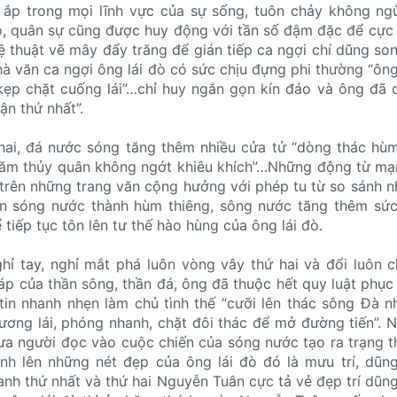
ắp trong mọi lĩnh vực của sự sống, tuôn chảy không ng
o, quân sự cũng được huy động với tần số đậm đặc để cực
ệ thuật vẽ mây đẩy trăng để gián tiếp ca ngợi chí dũng so
nhà văn ca ngợi ông lái đò có sức chịu đựng phi thường “ôn
kẹp chặt cuống lái”…chỉ huy ngắn gọn kín đáo và ông đã 
ận thứ nhất”.
ứ hai, đá nước sóng tăng thêm nhiều cửa tử “dòng thác h
năm thủy quân không ngớt khiêu khích”…Những động từ mạ
trên những trang văn cộng hưởng với phép tu từ so sánh n
ến sóng nước thành hùm thiêng, sông nước tăng thêm sứ
tiếp tục tôn lên tư thế hào hùng của ông lái đò.
hỉ tay, nghỉ mắt phá luôn vòng vây thứ hai và đổi luôn ch
p của thần sông, thần đá, ông đã thuộc hết quy luật phục 
in nhanh nhẹn làm chủ tình thế “cưỡi lên thác sông Đà n
ương lái, phóng nhanh, chặt đôi thác để mở đường tiến”.
 đưa người đọc vào cuộc chiến của sóng nước tạo ra trạng t
inh lên những nét đẹp của ông lái đò đó là mưu trí, dũn
anh thứ nhất và thứ hai Nguyễn Tuân cực tả vẻ đẹp trí dũn