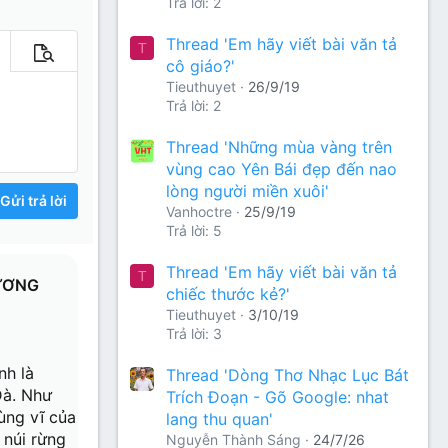
Trả lời: 2
Thread 'Em hãy viết bài văn tả
T
m tùy chọn…
Xem trước
cô giáo?'
Tieuthuyet
26/9/19
Trả lời: 2
Thread 'Những mùa vàng trên
vùng cao Yên Bái đẹp đến nao
lòng người miền xuôi'
Gửi trả lời
Vanhoctre
25/9/19
Trả lời: 5
Thread 'Em hãy viết bài văn tả
T
DƯƠNG
chiếc thước kẻ?'
Tieuthuyet
3/10/19
Trả lời: 3
nh là
Thread 'Dòng Thơ Nhạc Lục Bát
Đà. Như
Trích Đoạn - Gõ Google: nhat
hùng vĩ của
lang thu quan'
 núi rừng
Nguyễn Thành Sáng
24/7/26