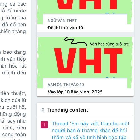
ừng cả các
 tả đá nước
ng toàn của
NGỮ VĂN THPT
g đò cố nén
Đề thi thử vào 10
chiến thắng
ùm beo đang
nh vẫn tiếp
hân hóa rất
c mạnh đến
VĂN ÔN THI VÀO 10
Vào lớp 10 Bắc Ninh, 2025
iến thuật”,
kích của lũ
hư cưỡi hổ,
Trending content
 Những động
hái say như
Thread 'Em hãy viết thư cho một
T
g cảm, kiên
người bạn ở trường khác để hỏi
g song toàn
thăm và kể về tình hình học tập