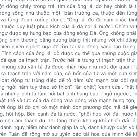
t dòng chảy trong trái tim của ông lái đò hay chính là t
dòng sông như thuộc một “bản trường ca, thuộc đến từn
và từng đoạn xuống dòng”. “Ông lái đò đã nắm chắc bin
 thuộc quy luật phục kích của lũ đá nơi ải nước”. Chính vì
ế ngự được sự hung bạo của dòng sông Đà. Ông không phải
động bình thường bằng xương bằng thịt nhưng với chí dũn
hiên nhiên nghiệt ngã để tồn tại lao động sáng tạo tron
 Tính cách của ông lái đò được cụ thể qua những cuộc gi
 đá qua ba thạch trận. Trước hết là trùng vi thạch trận thứ 
i những câu văn tả đá được nhân hóa như một đội quân: “
ày ra thạch trận với năm cửa, có bốn cửa tử và một cửa sin
loạt động từ trùng điệp để tô đậm sức mạnh của đội quâ
ng ngồi nằm tùy theo sở thích”. “ăn chết”, ‘canh cửa”, “hấ
à những tính từ làm nổi bật tính hung bạo: “ngỗ ngược”, “
ật thế và lực của đá sông vừa đông vừa mạnh hung tợn, 
với ông lái đò chỉ có một mình đơn phương độc mã để gi
, hồi hộp. Bên cạnh đá là nước, “phối hợp với đá, nước 
ạo nên âm thanh dữ dội tăng thêm không khí chiến đấu ác
 đánh nguy hiểm như đánh giáp lá cà, đánh khuýp quật vô hồ
yễn Tuân đã rộng mở sự uyên bác tài hoa của mình để k