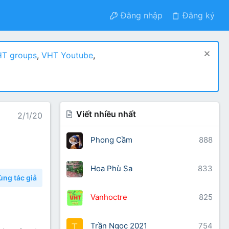
Đăng nhập
Đăng ký
T groups
,
VHT Youtube
,
Viết nhiều nhất
2/1/20
Phong Cầm
888
Hoa Phù Sa
833
ùng tác giả
Vanhoctre
825
Trần Ngọc 2021
754
T