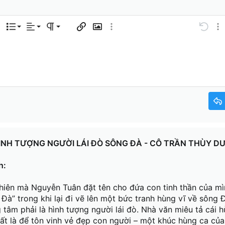
Căn trái
Normal
Danh sách có thứ tự
 tùy chọn…
Danh sách
Căn lề
Paragraph format
Chèn liên kết
Chèn hình ảnh
Thêm tùy chọn…
Undo
Thê
Căn giữa
Heading 1
Danh sách không có thứ tự
Lưu nháp
code
g
table
ảo
chân
sert horizontal line
nline code
Spoiler
Inline spoiler
Mã
Xóa bản thảo
Căn phải
tiqua
Thụt lề
Heading 2
r New
Justify text
Tăng lề
Heading 3
ew Roman
et MS
ÌNH TƯỢNG NGƯỜI LÁI ĐÒ SÔNG ĐÀ - CÔ TRẦN THÙY 
h:
hiên mà Nguyễn Tuân đặt tên cho đứa con tinh thần của mì
 Đà” trong khi lại đi vẽ lên một bức tranh hùng vĩ về sông 
g tâm phải là hình tượng người lái đò. Nhà văn miêu tả cái 
t là để tôn vinh vẻ đẹp con người – một khúc hùng ca của