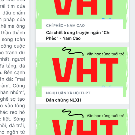
rái tim của
g dấu chấm
h pháp của
 thế mà ông
CHÍ PHÈO - NAM CAO
 thần thánh
Cái chết trong truyện ngắn "Chí
Phèo" - Nam Cao
g song toàn
g công cuộc
ao tranh dữ
nhất, người
đá tảng, đá
h. Bên cạnh
n đá: “mai
t hàm’…Cộng
nhăn nhúm”,
NGHỊ LUẬN XÃ HỘI THPT
ghê sợ tạo
Dẫn chứng NLXH
eo vào lòng
thác reo hò
 liệt. Sóng
i, đá trái,
ho ngôn từ