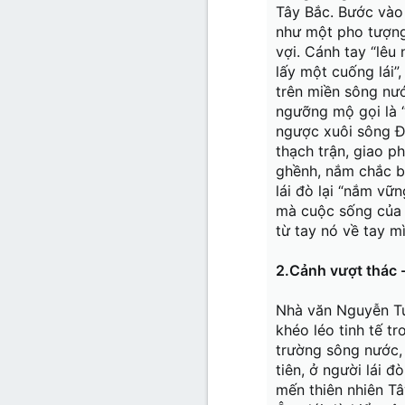
Tây Bắc. Bước vào 
như một pho tượng 
vợi. Cánh tay “lêu
lấy một cuống lái”
trên miền sông nư
ngưỡng mộ gọi là 
ngược xuôi sông Đà
thạch trận, giao p
ghềnh, nắm chắc b
lái đò lại “nắm vữ
mà cuộc sống của h
từ tay nó về tay m
2.Cảnh vượt thác -
Nhà văn Nguyễn Tuâ
khéo léo tinh tế t
trường sông nước, 
tiên, ở người lái đ
mến thiên nhiên Tâ