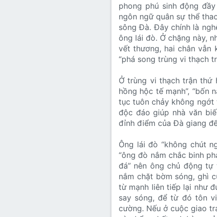
phong phú sinh động đầy 
ngôn ngữ quân sự thể tha
sông Đà. Đây chính là ngh
ông lái đò. Ở chặng này, 
vết thương, hai chân vẫn 
“phá song trùng vi thạch tr
Ở trùng vi thạch trận th
hồng hộc tế mạnh”, “bốn 
tục tuôn chảy không ngớt 
độc đáo giúp nhà văn bi
đỉnh điểm của Đà giang để 
Ông lái đò “không chút ng
“ông đò nắm chắc binh phá
đá” nên ông chủ động tự t
nắm chặt bờm sóng, ghì c
từ mạnh liên tiếp lại như
say sóng, để từ đó tôn v
cường. Nếu ở cuộc giao tr