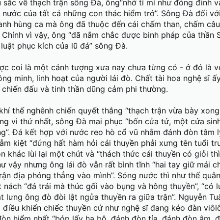
u sắc về thạch trận sông Đà, ông“nhớ tỉ mỉ như đóng đinh v
 nước của tất cả những con thác hiểm trở”. Sông Đà đối vớ
 anh hùng ca mà ông đã thuộc đến cái chấm than, chấm câ
 Chính vì vậy, ông “đã nắm chắc được binh pháp của thần 
luật phục kích của lũ đá” sông Đà.
c coi là một cảnh tượng xưa nay chưa từng có - ở đó là v
ông minh, linh hoạt của người lái đò. Chất tài hoa nghệ sĩ 
h chiến đấu và tinh thần dũng cảm phi thường.
khí thế nghênh chiến quyết thắng “thạch trận vừa bày xong 
rùng vi thứ nhất, sông Đà mai phục “bốn cửa tử, một cửa sin
ng”. Đá kết hợp với nước reo hò cổ vũ nhằm đánh đòn tâm 
ẫm kiệt “đứng hất hàm hỏi cái thuyền phải xưng tên tuổi tr
n khác lùi lại một chút và “thách thức cái thuyền có giỏi thì
ư vậy nhưng ông lái đò vẫn rất bình tĩnh “hai tay giữ mái c
trận địa phóng thẳng vào mình”. Sóng nước thì như thế quân
nách “đá trái mà thúc gối vào bụng và hông thuyền”, “có l
ắt lưng ông đò đòi lật ngửa thuyền ra giữa trận”. Nguyễn Tu
ò điều khiển chiếc thuyền cứ như nghệ sĩ đang kéo đàn viô
òn hiểm nhất “bóp lấy hạ bộ, đánh đòn tỉa, đánh đòn âm, 