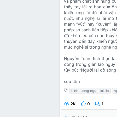
và phẩm chất anh hùng củ
thấy tay lái ra hoa của ô
khiến ông lái đò phải vậ
nước như nghệ sĩ lái mô
mạnh “vút” hay “xuyên” lặ
phép so sánh liên tiếp k
độ khéo léo của con thuyề
thuyền đến đây khiến ngườ
mức nghệ sĩ trong nghề ng
Nguyễn Tuân đích thực là 
động trong gian lao nguy 
tùy bút “Người lái đò sông
sưu tầm
T
hinh tuong nguoi lai do
n
ừ
k
2K
0
1
h
ó