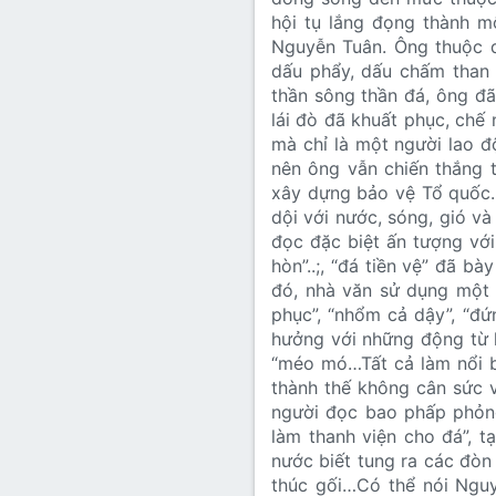
hội tụ lắng đọng thành mộ
Nguyễn Tuân. Ông thuộc 
dấu phẩy, dấu chấm than 
thần sông thần đá, ông đã
lái đò đã khuất phục, ch
mà chỉ là một người lao 
nên ông vẫn chiến thắng t
xây dựng bảo vệ Tổ quốc.
dội với nước, sóng, gió và
đọc đặc biệt ấn tượng vớ
hòn”..;, “đá tiền vệ” đã b
đó, nhà văn sử dụng một 
phục”, “nhổm cả dậy”, “đứ
hưởng với những động từ l
“méo mó…Tất cả làm nổi b
thành thế không cân sức 
người đọc bao phấp phỏng
làm thanh viện cho đá”, t
nước biết tung ra các đòn
thúc gối…Có thể nói Ngu