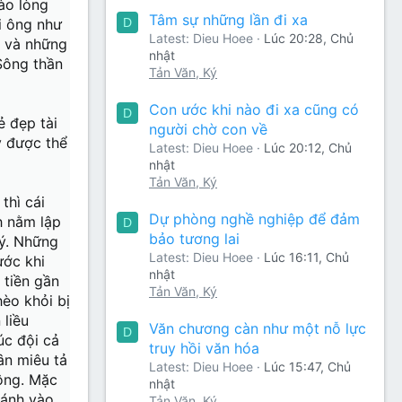
ào lòng
Tâm sự những lần đi xa
i ông như
D
Latest: Dieu Hoee
Lúc 20:28, Chủ
u và những
nhật
Sông thần
Tản Văn, Ký
Con ước khi nào đi xa cũng có
D
ẻ đẹp tài
người chờ con về
ấy được thể
Latest: Dieu Hoee
Lúc 20:12, Chủ
nhật
Tản Văn, Ký
thì cái
Dự phòng nghề nghiệp để đảm
h nằm lập
D
bảo tương lai
lý. Những
Latest: Dieu Hoee
Lúc 16:11, Chủ
ước khi
nhật
 tiền gần
Tản Văn, Ký
hèo khỏi bị
 liều
Văn chương càn như một nỗ lực
D
úc đội cả
truy hồi văn hóa
ân miêu tả
Latest: Dieu Hoee
Lúc 15:47, Chủ
lông. Mặc
nhật
đánh vào
Tản Văn, Ký