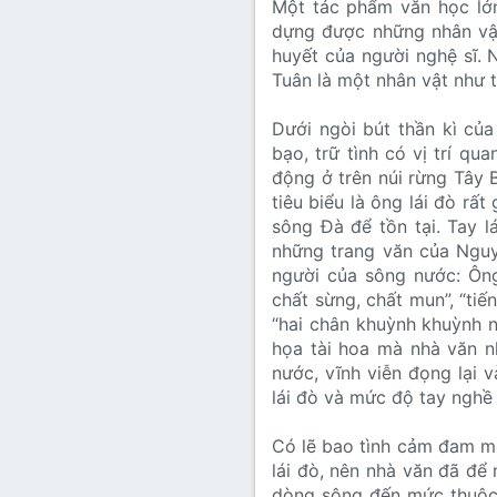
Một tác phẩm văn học lớn
Lớp 8
Thời để nhớ
Bài mới trên hồ sơ
dựng được những nhân vật
huyết của người nghệ sĩ. 
Lớp 7
Mùa yêu đầu
Tìm trong hồ sơ cá nhân
Tuân là một nhân vật như t
Lớp 6
Thời áo trắng (Nữ sinh)
Dưới ngòi bút thần kì củ
Văn học 5
bạo, trữ tình có vị trí q
Đời sống
động ở trên núi rừng Tây 
Văn học 4
tiêu biểu là ông lái đò r
Văn hoá
sông Đà để tồn tại. Tay lá
Văn học 3
những trang văn của Nguy
Ngoại ngữ
người của sông nước: Ông
Văn học 2
chất sừng, chất mun”, “tiến
Giáo viên
“hai chân khuỳnh khuỳnh n
họa tài hoa mà nhà văn n
nước, vĩnh viễn đọng lại 
lái đò và mức độ tay nghề
Có lẽ bao tình cảm đam m
lái đò, nên nhà văn đã để
dòng sông đến mức thuộc 