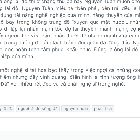
a ông lái đò thì ở chặng thứ ba này Nguyễn Tuân muốn ch
ng lái đò. Nguyễn Tuân miêu tả “bên phải, bên trái đều là 
n dụng tài năng nghề nghiệp của mình, nâng thuyền của m
 tô bay trong không trung để “xuyên qua mặt nước”…nhữ
p đi lặp lại nhấn mạnh tốc độ lái thuyền nhanh mạnh, cộn
hiến người đọc vừa cảm nhận được độ nhanh mạnh vừa cam
n trong hướng đi luồn lách tránh đội quân đá đông đúc. Ngh
i đọc hoàn toàn tâm phục, khẩu phục. Đúng là ông lái đò
hiệp của mình.
một nghệ sĩ tài hoa bậc thầy trong việc ngợi ca những co
hiểm nhưng đầy vinh quang, điển hình là hình tượng ông l
 Đà” với nhiều nét đẹp và cả chất nghệ sĩ trong nghề.
ghệ sĩ.
người lái đò sông đà
nguyen tuan
phan tich