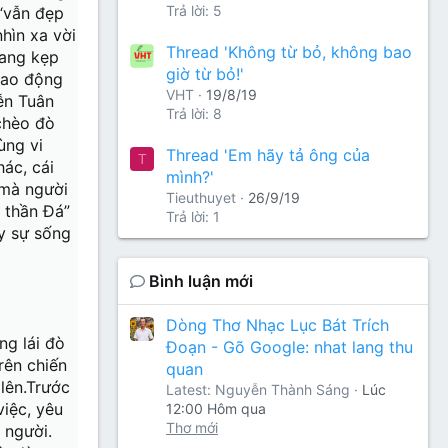
Trả lời: 5
 “vẫn đẹp
hìn xa vời
Thread 'Không từ bỏ, không bao
đang kẹp
giờ từ bỏ!'
 lao động
VHT
19/8/19
ễn Tuân
Trả lời: 8
chèo đò
ùng vi
Thread 'Em hãy tả ông của
T
hác, cái
mình?'
 mà người
Tieuthuyet
26/9/19
, thần Đá”
Trả lời: 1
ấy sự sống
Bình luận mới
Dòng Thơ Nhạc Lục Bát Trích
ng lái đò
Đoạn - Gõ Google: nhat lang thu
rên chiến
quan
 lên.Trước
Latest: Nguyễn Thành Sáng
Lúc
việc, yêu
12:00 Hôm qua
Thơ mới
 người.