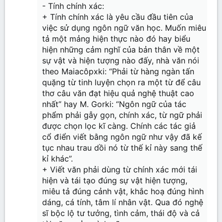
- Tính chính xác:
+ Tính chính xác là yêu cầu đầu tiên của
việc sử dụng ngôn ngữ văn học. Muốn miêu
tả một mảng hiện thực nào đó hay biểu
hiện những cảm nghĩ của bản thân về một
sự vật và hiện tượng nào đấy, nhà văn nói
theo Maiacôpxki: “Phải từ hàng ngàn tấn
quặng từ tinh luyện chọn ra một từ để câu
thơ câu văn đạt hiệu quả nghệ thuật cao
nhất” hay M. Gorki: “Ngôn ngữ của tác
phẩm phải gẫy gọn, chính xác, từ ngữ phải
được chọn lọc kĩ càng. Chính các tác giả
cổ điển viết bằng ngôn ngữ như vậy đã kế
tục nhau trau dồi nó từ thế kỉ này sang thế
kỉ khác”.
+ Viết văn phải dùng từ chính xác mới tái
hiện và tái tạo đúng sự vật hiện tượng,
miêu tả đúng cảnh vật, khắc hoạ đúng hình
dáng, cá tính, tâm lí nhân vật. Qua đó nghệ
sĩ bộc lộ tư tưởng, tình cảm, thái độ và cả