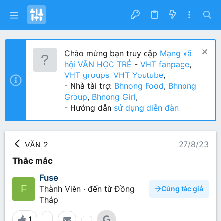
Chào mừng bạn truy cập
Mạng xã
hội VĂN HỌC TRẺ
-
VHT fanpage
,
VHT groups
,
VHT Youtube
,
- Nhà tài trợ:
Bhnong Food
,
Bhnong
Group
,
Bhnong Girl
,
- Hướng dẫn
sử dụng diễn đàn
27/8/23
VĂN 2
Thắc mắc
Fuse
F
Thành Viên
·
đến từ
Đồng
Cùng tác giả
Tháp
1