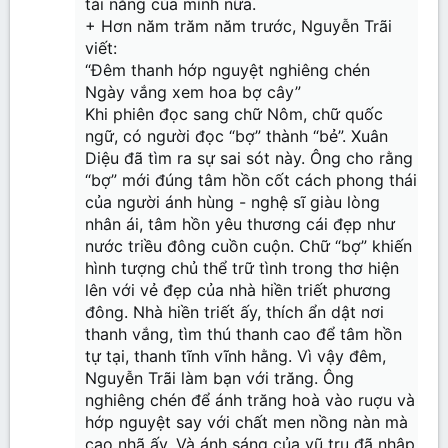
tài năng của mình nữa.
+ Hơn năm trăm năm trước, Nguyễn Trãi
viết:
“Đêm thanh hớp nguyệt nghiêng chén
Ngày vắng xem hoa bợ cây”
Khi phiên đọc sang chữ Nôm, chữ quốc
ngữ, có người đọc “bợ” thành “bẻ”. Xuân
Diệu đã tìm ra sự sai sót này. Ông cho rằng
“bợ” mới đúng tâm hồn cốt cách phong thái
của người ánh hùng - nghệ sĩ giàu lòng
nhân ái, tâm hồn yêu thương cái đẹp như
nước triều đông cuồn cuộn. Chữ “bợ” khiến
hình tượng chủ thể trữ tình trong thơ hiện
lên với vẻ đẹp của nhà hiền triết phương
đông. Nhà hiền triết ấy, thích ẩn dật nơi
thanh vắng, tìm thú thanh cao để tâm hồn
tự tại, thanh tĩnh vĩnh hằng. Vì vậy đêm,
Nguyễn Trãi làm bạn với trăng. Ông
nghiêng chén để ánh trăng hoà vào ruợu và
hớp nguyệt say với chất men nồng nàn mà
cao nhã ấy. Và ánh sáng của vũ trụ đã nhập