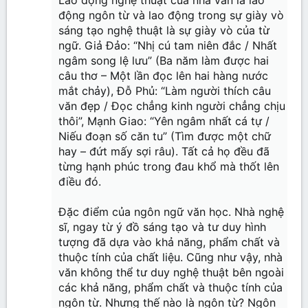
động ngôn từ và lao động trong sự giày vò
sáng tạo nghệ thuật là sự giày vò của từ
ngữ. Giả Đảo: “Nhị cú tam niên đắc / Nhất
ngâm song lệ lưu” (Ba năm làm được hai
câu thơ – Một lần đọc lên hai hàng nước
mắt chảy), Đỗ Phủ: “Làm người thích câu
văn đẹp / Đọc chẳng kinh người chẳng chịu
thôi”, Mạnh Giao: “Yên ngâm nhất cá tự /
Niếu đoạn số căn tu” (Tìm được một chữ
hay – đứt mấy sợi râu). Tất cả họ đều đã
từng hạnh phúc trong đau khổ mà thốt lên
điều đó.
Đặc điểm của ngôn ngữ văn học. Nhà nghệ
sĩ, ngay từ ý đồ sáng tạo và tư duy hình
tượng đã dựa vào khả năng, phẩm chất và
thuộc tính của chất liệu. Cũng như vậy, nhà
văn không thể tư duy nghệ thuật bên ngoài
các khả năng, phẩm chất và thuộc tính của
ngôn từ. Nhưng thế nào là ngôn từ? Ngôn