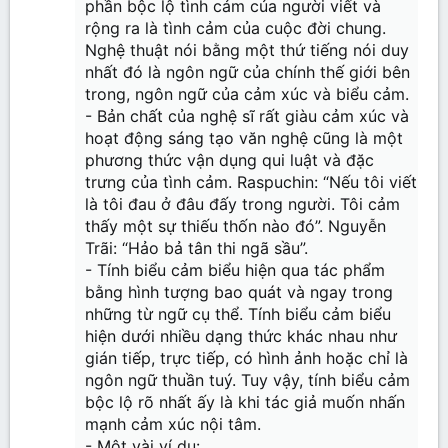
phần bộc lộ tình cảm của người viết và
rộng ra là tình cảm của cuộc đời chung.
Nghệ thuật nói bằng một thứ tiếng nói duy
nhất đó là ngôn ngữ của chính thế giới bên
trong, ngôn ngữ của cảm xúc và biểu cảm.
- Bản chất của nghệ sĩ rất giàu cảm xúc và
hoạt động sáng tạo văn nghệ cũng là một
phương thức vận dụng qui luật và đặc
trưng của tình cảm. Raspuchin: “Nếu tôi viết
là tôi đau ở đâu đấy trong người. Tôi cảm
thấy một sự thiếu thốn nào đó”. Nguyễn
Trãi: “Hảo bả tân thi ngã sầu”.
- Tính biểu cảm biểu hiện qua tác phẩm
bằng hình tượng bao quát và ngay trong
những từ ngữ cụ thể. Tính biểu cảm biểu
hiện dưới nhiều dạng thức khác nhau như
gián tiếp, trực tiếp, có hình ảnh hoặc chỉ là
ngôn ngữ thuần tuý. Tuy vậy, tính biểu cảm
bộc lộ rõ nhất ấy là khi tác giả muốn nhấn
mạnh cảm xúc nội tâm.
- Một vài ví dụ: