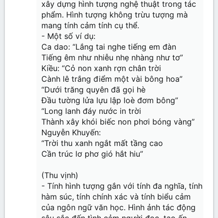
xây dựng hình tượng nghệ thuật trong tác
phẩm. Hình tượng không trừu tượng mà
mang tính cảm tính cụ thể.
- Một số ví dụ:
Ca dao: “Lắng tai nghe tiếng em đàn
Tiếng êm như nhiễu nhẹ nhàng như tơ”
Kiều: “Cỏ non xanh rợn chân trời
Cành lê trắng điểm một vài bông hoa”
“Dưới trăng quyên đã gọi hè
Đầu tường lửa lựu lập loè đơm bông”
“Long lanh đáy nước in trời
Thành xây khói biếc non phơi bóng vàng”
Nguyễn Khuyến:
“Trời thu xanh ngắt mất tầng cao
Cần trúc lơ phơ gió hắt hiu”
(Thu vịnh)
- Tính hình tượng gắn với tính đa nghĩa, tính
hàm súc, tính chính xác và tính biểu cảm
của ngôn ngữ văn học. Hình ảnh tác động
sâu sắc đến tình cảm người đọc, tạo ấn