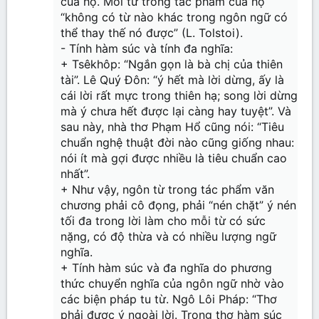
của họ. Mỗi từ trong tác phẩm của họ
“không có từ nào khác trong ngôn ngữ có
thể thay thế nó được” (L. Tolstoi).
- Tính hàm súc và tính đa nghĩa:
+ Tsêkhôp: “Ngắn gọn là bà chị của thiên
tài”. Lê Quý Đôn: “ý hết mà lời dừng, ấy là
cái lời rất mực trong thiên hạ; song lời dừng
mà ý chưa hết được lại càng hay tuyệt”. Và
sau này, nhà thơ Phạm Hổ cũng nói: “Tiêu
chuẩn nghệ thuật đời nào cũng giống nhau:
nói ít mà gợi được nhiều là tiêu chuẩn cao
nhất”.
+ Như vậy, ngôn từ trong tác phẩm văn
chương phải cô đọng, phải “nén chặt” ý nén
tối đa trong lời làm cho mỗi từ có sức
nặng, có độ thừa và có nhiều lượng ngữ
nghĩa.
+ Tính hàm súc và đa nghĩa do phương
thức chuyển nghĩa của ngôn ngữ nhờ vào
các biện pháp tu từ. Ngô Lôi Pháp: “Thơ
phải được ý ngoài lời. Trong thơ hàm súc