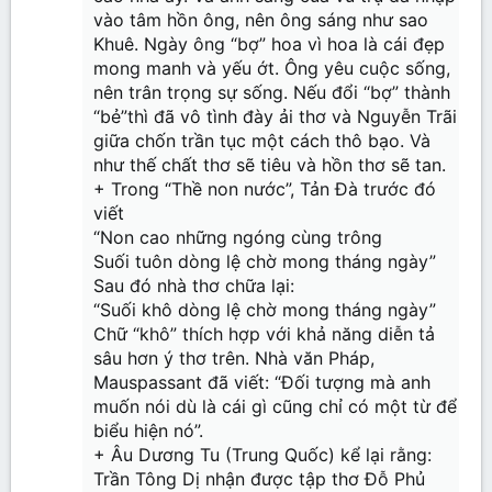
vào tâm hồn ông, nên ông sáng như sao
Khuê. Ngày ông “bợ” hoa vì hoa là cái đẹp
mong manh và yếu ớt. Ông yêu cuộc sống,
nên trân trọng sự sống. Nếu đổi “bợ” thành
“bẻ”thì đã vô tình đày ải thơ và Nguyễn Trãi
giữa chốn trần tục một cách thô bạo. Và
như thế chất thơ sẽ tiêu và hồn thơ sẽ tan.
+ Trong “Thề non nước”, Tản Đà trước đó
viết
“Non cao những ngóng cùng trông
Suối tuôn dòng lệ chờ mong tháng ngày”
Sau đó nhà thơ chữa lại:
“Suối khô dòng lệ chờ mong tháng ngày”
Chữ “khô” thích hợp với khả năng diễn tả
sâu hơn ý thơ trên. Nhà văn Pháp,
Mauspassant đã viết: “Đối tượng mà anh
muốn nói dù là cái gì cũng chỉ có một từ để
biểu hiện nó”.
+ Âu Dương Tu (Trung Quốc) kể lại rằng:
Trần Tông Dị nhận được tập thơ Đỗ Phủ