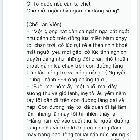
Ôi Tổ quốc nếu cần ta chết
Cho mỗi ngôi nhà ngọn núi dòng sông”
(Chế Lan Viên)
+ “Một giọng hát dân ca ngân nga bát ngát
như cánh cò trên đồng lúa miền Nam chạy
tới chân trời, có lúc rụt rè e thẹn nhìn khoé
mắt người yêu mới gặp, có lúc tinh nghịch
duyên dáng như những đôi chân nhỏ thoăn
thoắt gánh lúa chạy trên con đường làng
trộn lẫn bóng tre và bóng nắng.” ( Nguyễn
Trung Thành - Đường chúng ta đi).
+ “Buổi mai hôm ấy, một buổi mai đầy
sương thu và gió lạnh, mẹ tôi âu yếm nắm
tay tôi dẫn đi trên con đường làng dai và
hẹp. Con đường này tôi đã quen đi lại lắm
lần, nhưng lần này tôi tự nhiên thấy lạ”.
“Hằng năm cứ vào cuối thu, lá ngoài đường
rụng nhiều và trên không có những đám
mây bàng bạc, lòng tôi lại náo nức những kỉ