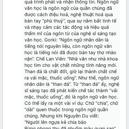
quá trình phát và nhận thông tin. Ngôn ngữ
văn học là ngôn ngữ của quần chúng đã
được cách điệu hoá, nghệ thuật hoá qua
bàn tay “phù thuỷ”, qua sự nắm bắt tinh tế
và nhạy cảm các tác động và hiệu quả
thẩm mĩ của ngôn từ của nghệ sĩ sáng tạo
văn học. Gorki: “Ngôn ngữ nhân dân là
tiếng nói nguyên liệu, còn ngôn ngữ văn
học là tiếng nói đã được bàn tay thợ nhào
nặn”. Chế Lan Viên: “Nhà văn như nhà khoa
học tìm cho vật chất những tính năng mới.
Than đá là chất đốt, giờ lại thành chất chế
ra vải mặc, thuốc uống”. Như thế, ngôn ngữ
nhân dân là “than đá”. Từ “than đá” ấy, nghệ
sĩ sáng tạo đã phát kiến chế tác thành “vải
mặc, thuốc uống”, đó là ngôn ngữ văn học.
Có thể lẩy ra một vài ví dụ: Chữ “chia”, chữ
“dài” quen thuộc trong ngôn ngữ quần
chúng. Nhưng khi Nguyễn Du viết:
“Người lên ngựa kẻ chia bào
Rừng phong thu đã nhuốm màu quan san”