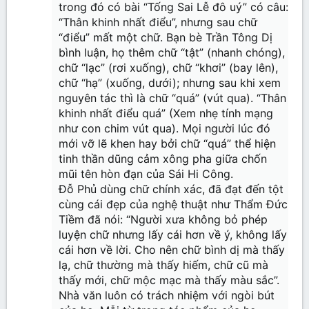
trong đó có bài “Tống Sai Lễ đô uý” có câu:
“Thân khinh nhất điểu”, nhưng sau chữ
“điểu” mất một chữ. Bạn bè Trần Tông Dị
bình luận, họ thêm chữ “tật” (nhanh chóng),
chữ “lạc” (rơi xuống), chữ “khơi” (bay lên),
chữ “hạ” (xuống, dưới); nhưng sau khi xem
nguyên tác thì là chữ “quá” (vút qua). “Thân
khinh nhất điểu quá” (Xem nhẹ tính mạng
như con chim vút qua). Mọi người lúc đó
mới vỡ lẽ khen hay bởi chữ “quá” thể hiện
tinh thần dũng cảm xông pha giữa chốn
mũi tên hòn đạn của Sái Hi Công.
Đỗ Phủ dùng chữ chính xác, đã đạt đến tột
cùng cái đẹp của nghệ thuật như Thẩm Đức
Tiềm đã nói: “Người xưa không bỏ phép
luyện chữ nhưng lấy cái hơn về ý, không lấy
cái hơn về lời. Cho nên chữ bình dị mà thấy
lạ, chữ thường mà thấy hiếm, chữ cũ mà
thấy mới, chữ mộc mạc mà thấy màu sắc”.
Nhà văn luôn có trách nhiệm với ngòi bút