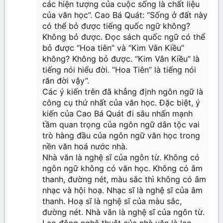
các hiện tượng của cuộc sống là chất liệu
của văn học”. Cao Bá Quát: “Sống ở đất này
có thể bỏ được tiếng quốc ngữ không?
Không bỏ được. Đọc sách quốc ngữ có thể
bỏ được “Hoa tiên” và “Kim Vân Kiều”
không? Không bỏ được. “Kim Vân Kiều” là
tiếng nói hiểu đời. “Hoa Tiên” là tiếng nói
răn đời vậy”.
Các ý kiến trên đã khẳng định ngôn ngữ là
công cụ thứ nhất của văn học. Đặc biệt, ý
kiến của Cao Bá Quát đi sâu nhấn mạnh
tầm quan trọng của ngôn ngữ dân tộc vai
trò hàng đầu của ngôn ngữ văn học trong
nền văn hoá nước nhà.
Nhà văn là nghệ sĩ của ngôn từ. Không có
ngôn ngữ không có văn học. Không có âm
thanh, đường nét, màu sắc thì không có âm
nhạc và hội hoạ. Nhạc sĩ là nghệ sĩ của âm
thanh. Hoạ sĩ là nghệ sĩ của màu sắc,
đường nét. Nhà văn là nghệ sĩ của ngôn từ.
Lao động nghệ thuật của nhà văn là lao