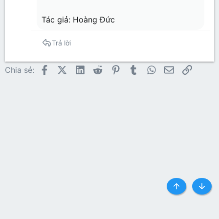
Tác giả: Hoàng Đức
Trả lời
Facebook
X (Twitter)
LinkedIn
Reddit
Pinterest
Tumblr
WhatsApp
Email
Link
Chia sẻ:
Top
Botto