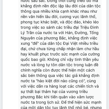
nước sâu sắc. Đồng thời cũng theo đó mà
khẳng định nền độc lập lâu đời của dân tộc
thông qua nhiều khía cạnh khác nhau như
nền văn hiến lâu đời, cương vực lãnh thổ,
phong tục khác biệt, và độc đáo, khéo léo
trong việc so sánh các triều đại Triệu Đinh
Lý Trần của nước ta với Hán, Đường, Tống
Nguyên của phương Bắc, khẳng định việc
xưng "đế" của dân tộc Đại Việt nhiều triều
đại, chứ chưa từng chấp nhận làm chư hầu
hay khuất phục trước sức mạnh của cường
quốc bao giờ. Không chỉ vậy tinh thần yêu
nước và lòng tự tôn dân tộc trong luận đề
chính nghĩa còn được thể hiện một cách
sắc bén thông qua việc tác giả khẳng định
nước ta "hào kiệt đời nào cũng có", cùng
với việc dẫn ra hàng loạt các chiến tích và
sự thất bại thảm hại của vương triều
phương Bắc khi tiến quân vào xâm lược
nước ta trong lịch sử. Để thể hiện sức mạnh
của một dân tộc tuy lãnh thổ nhỏ bé, nhưng