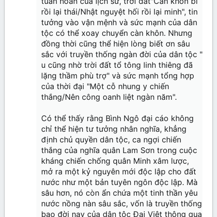
tuần hoàn của lịch sử, trời đất"Càn khôn bĩ
rồi lại thái/Nhật nguyệt hối rồi lại minh", tin
tưởng vào vận mệnh và sức mạnh của dân
tộc có thể xoay chuyển càn khôn. Nhưng
đồng thời cũng thể hiện lòng biết ơn sâu
sắc với truyền thống ngàn đời của dân tộc "
u cũng nhờ trời đất tổ tông linh thiêng đã
lặng thầm phù trợ" và sức mạnh tổng hợp
của thời đại "Một cỗ nhung y chiến
thắng/Nên công oanh liệt ngàn năm".
Có thể thấy rằng Bình Ngô đại cáo không
chỉ thể hiện tư tưởng nhân nghĩa, khẳng
định chủ quyền dân tộc, ca ngợi chiến
thắng của nghĩa quân Lam Sơn trong cuộc
kháng chiến chống quân Minh xâm lược,
mở ra một kỷ nguyên mới độc lập cho đất
nước như một bản tuyên ngôn độc lập. Mà
sâu hơn, nó còn ẩn chứa một tinh thần yêu
nước nồng nàn sâu sắc, vốn là truyền thống
bao đời nay của dân tộc Đại Việt thông qua