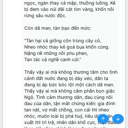
ngọc, ngán thay cá mập, thuồng luồng. Kẻ
bị đem vào núi đãi cát tìm vàng, khốn nỗi
rừng sâu nước độc.
Còn dã man, tàn bạo đến mức:
“Tàn hại cả giống côn trùng cây cỏ,
Nheo nhóc thay kẻ goá bụa khốn cùng.
Nặng nề những nỗi phu phen,
Tan tác cả nghề canh cửi.”
Thấy vậy ai mà không thương tâm cho tình
cảnh đất nước đang bị dày xéo, dân ta
đang bị áp bức bóc lột một cách dã man.
Thấy vậy ai mà không căm phẫn bọn giặc
Ngô. Tình cảm thương dân, đau cùng nỗi
đau của dân, tận mắt chứng kiến: gia đình
tan nát, vợ mất chồng, con cái thì nheo
nhóc, muôn loài bị phá huỷ, tiêu diệt, sản
Top
Botto
xuất thì trì trệ, nhân dân khổ cực, thật đau