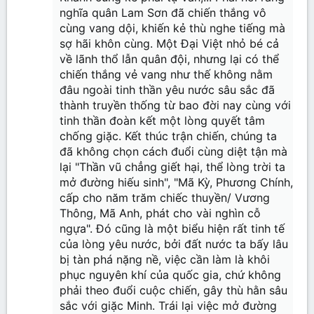
nghĩa quân Lam Sơn đã chiến thắng vô
cùng vang dội, khiến kẻ thù nghe tiếng mà
sợ hãi khôn cùng. Một Đại Việt nhỏ bé cả
về lãnh thổ lẫn quân đội, nhưng lại có thể
chiến thắng vẻ vang như thế không nằm
đâu ngoài tinh thần yêu nước sâu sắc đã
thành truyền thống từ bao đời nay cùng với
tinh thần đoàn kết một lòng quyết tâm
chống giặc. Kết thúc trận chiến, chúng ta
đã không chọn cách đuổi cùng diệt tận mà
lại "Thần vũ chẳng giết hại, thể lòng trời ta
mở đường hiếu sinh", "Mã Kỳ, Phương Chính,
cấp cho năm trăm chiếc thuyền/ Vương
Thông, Mã Anh, phát cho vài nghìn cỗ
ngựa". Đó cũng là một biểu hiện rất tinh tế
của lòng yêu nước, bởi đất nước ta bấy lâu
bị tàn phá nặng nề, việc cần làm là khôi
phục nguyên khí của quốc gia, chứ không
phải theo đuổi cuộc chiến, gây thù hằn sâu
sắc với giặc Minh. Trái lại việc mở đường