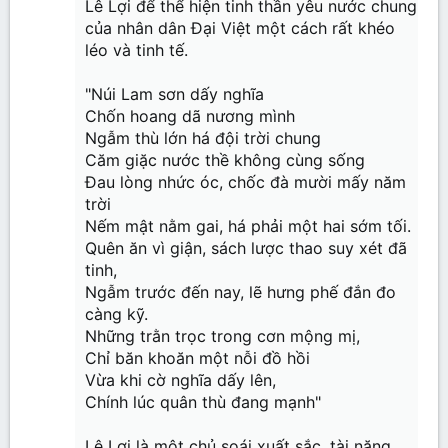
Lê Lợi để thể hiện tinh thần yêu nước chung
của nhân dân Đại Việt một cách rất khéo
léo và tinh tế.
"Núi Lam sơn dấy nghĩa
Chốn hoang dã nương mình
Ngẫm thù lớn há đội trời chung
Căm giặc nước thề không cùng sống
Đau lòng nhức óc, chốc đà mười mấy năm
trời
Nếm mật nằm gai, há phải một hai sớm tối.
Quên ăn vì giận, sách lược thao suy xét đã
tinh,
Ngẫm trước đến nay, lẽ hưng phế đắn đo
càng kỹ.
Những trằn trọc trong cơn mộng mị,
Chỉ băn khoăn một nỗi đồ hồi
Vừa khi cờ nghĩa dấy lên,
Chính lúc quân thù đang mạnh"
Lê Lợi là một chủ soái xuất sắc, tài năng,