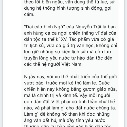
theo lối biền ngẫu, vận dụng thể tứ lục, sử
dụng hệ thống hình tượng sinh động, gợi
cảm.
"Đại cáo bình Ngô” của Nguyễn Trãi là bản
anh hùng ca ca ngợi chiến thắng vĩ đại của
dân tộc ta thế kỉ XV. Tác phẩm vừa có giá
trị lịch sử, vừa có giá trị văn học, không chỉ
lưu giữ những sự kiện lịch sử mà còn lưu
truyền lòng yêu nước tự hào dân tộc đến
các thế hệ người Việt Nam.
Ngày nay, với xu thế phát triển của thế giới
vượt bậc, trước mọi kẻ thù lâm le. Cuộc
chiến hiện nay không bằng gươm giáo nữa,
mà là chính trị và kinh tế. Vậy mỗi người
con dân đất Việt phải có tinh thần như thế
nào, và phải làm gì cho đất nước chúng ta.
Làm gì để không hổ thẹn khi đọc những
áng văn bất hủ, mà đầy tính yêu nước
thương dân, tự hào nền văn hiến dân tộc,