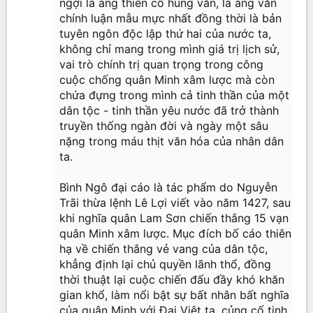
ngợi là áng thiên cổ hùng văn, là áng văn
chính luận mẫu mực nhất đồng thời là bản
tuyên ngôn độc lập thứ hai của nước ta,
không chỉ mang trong mình giá trị lịch sử,
vai trò chính trị quan trọng trong công
cuộc chống quân Minh xâm lược mà còn
chứa đựng trong mình cả tinh thần của một
dân tộc - tinh thần yêu nước đã trở thành
truyền thống ngàn đời và ngày một sâu
nặng trong máu thịt văn hóa của nhân dân
ta.
Bình Ngô đại cáo là tác phẩm do Nguyễn
Trãi thừa lệnh Lê Lợi viết vào năm 1427, sau
khi nghĩa quân Lam Sơn chiến thắng 15 vạn
quân Minh xâm lược. Mục đích bố cáo thiên
hạ về chiến thắng vẻ vang của dân tộc,
khẳng định lại chủ quyền lãnh thổ, đồng
thời thuật lại cuộc chiến đấu đầy khó khăn
gian khổ, làm nổi bật sự bất nhân bất nghĩa
của quân Minh với Đại Việt ta, củng cố tinh