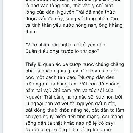
là nhờ vào lòng dân, nhờ vào ý chí một
lòng của dân. Nguyễn Trãi đã nhận thức
được vấn đề này, cùng với lòng nhân đạo
và tinh thần yêu nước nồng nàn, ông khẳng
định:
“Việc nhân dân nghĩa cốt ở yên dân
Quân điếu phạt trước lo trừ bạo”
Thấy lũ quân ác bá cướp nước chúng chẳng
phải là nhân nghĩa gì cả. Chỉ toàn là cướp
bóc một cách tàn bạo: “Nướng dân đen
trên ngọn lửa hung tàn- Vùi con đỏ xuống
hầm tai vạ”. Chí căm hờn và tức tối của
Nguyễn Trãi càng nung nấu sôi sục hơn bởi
lũ ngoại ban vơ vét tài nguyên đất nước,
bắt đóng thuế khóa nặng nề, bắt dân ta làm
chuyện nguy hiểm đến tính mạng, coi mạng
sống dân ta thật khác nào nô lệ cỏ cây:
Người bị ép xuống biển dòng lưng mò