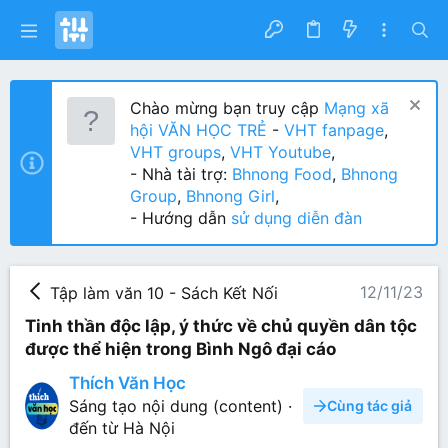
Chào mừng bạn truy cập
Mạng xã
hội VĂN HỌC TRẺ
-
VHT fanpage
,
VHT groups
,
VHT Youtube
,
- Nhà tài trợ:
Bhnong Food
,
Bhnong
Group
,
Bhnong Girl
,
- Hướng dẫn
sử dụng diễn đàn
12/11/23
Tập làm văn 10 - Sách Kết Nối
Tinh thần độc lập, ý thức về chủ quyền dân tộc
được thể hiện trong Bình Ngô đại cáo
Thích Văn Học
Sáng tạo nội dung (content)
·
Cùng tác giả
đến từ
Hà Nội