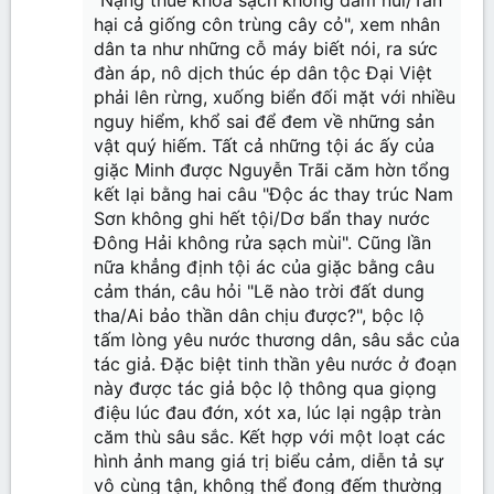
hại cả giống côn trùng cây cỏ", xem nhân
dân ta như những cỗ máy biết nói, ra sức
đàn áp, nô dịch thúc ép dân tộc Đại Việt
phải lên rừng, xuống biển đối mặt với nhiều
nguy hiểm, khổ sai để đem về những sản
vật quý hiếm. Tất cả những tội ác ấy của
giặc Minh được Nguyễn Trãi căm hờn tổng
kết lại bằng hai câu "Độc ác thay trúc Nam
Sơn không ghi hết tội/Dơ bẩn thay nước
Đông Hải không rửa sạch mùi". Cũng lần
nữa khẳng định tội ác của giặc bằng câu
cảm thán, câu hỏi "Lẽ nào trời đất dung
tha/Ai bảo thần dân chịu được?", bộc lộ
tấm lòng yêu nước thương dân, sâu sắc của
tác giả. Đặc biệt tinh thần yêu nước ở đoạn
này được tác giả bộc lộ thông qua giọng
điệu lúc đau đớn, xót xa, lúc lại ngập tràn
căm thù sâu sắc. Kết hợp với một loạt các
hình ảnh mang giá trị biểu cảm, diễn tả sự
vô cùng tận, không thể đong đếm thường