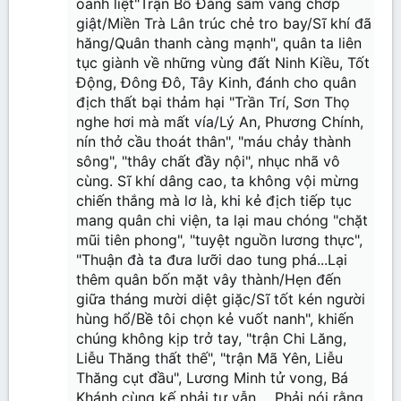
oanh liệt"Trận Bồ Đằng sấm vang chớp
giật/Miền Trà Lân trúc chẻ tro bay/Sĩ khí đã
hăng/Quân thanh càng mạnh", quân ta liên
tục giành về những vùng đất Ninh Kiều, Tốt
Động, Đông Đô, Tây Kinh, đánh cho quân
địch thất bại thảm hại "Trần Trí, Sơn Thọ
nghe hơi mà mất vía/Lý An, Phương Chính,
nín thở cầu thoát thân", "máu chảy thành
sông", "thây chất đầy nội", nhục nhã vô
cùng. Sĩ khí dâng cao, ta không vội mừng
chiến thắng mà lơ là, khi kẻ địch tiếp tục
mang quân chi viện, ta lại mau chóng "chặt
mũi tiên phong", "tuyệt nguồn lương thực",
"Thuận đà ta đưa lưỡi dao tung phá...Lại
thêm quân bốn mặt vây thành/Hẹn đến
giữa tháng mười diệt giặc/Sĩ tốt kén người
hùng hổ/Bề tôi chọn kẻ vuốt nanh", khiến
chúng không kịp trở tay, "trận Chi Lăng,
Liễu Thăng thất thế", "trận Mã Yên, Liễu
Thăng cụt đầu", Lương Minh tử vong, Bá
Khánh cùng kế phải tự vẫn,... Phải nói rằng