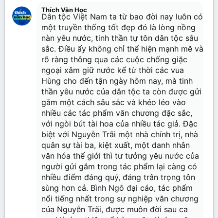
Thích Văn Học
26
Trebuchet MS
Dân tộc Việt Nam ta từ bao đời nay luôn có
một truyền thống tốt đẹp đó là lòng nồng
Verdana
nàn yêu nước, tinh thần tự tôn dân tộc sâu
sắc. Điều ấy không chỉ thể hiện mạnh mẽ và
rõ ràng thông qua các cuộc chống giặc
ngoại xâm giữ nước kể từ thời các vua
Hùng cho đến tận ngày hôm nay, mà tinh
thần yêu nước của dân tộc ta còn được gửi
gắm một cách sâu sắc và khéo léo vào
nhiều các tác phẩm văn chương đặc sắc,
với ngòi bút tài hoa của nhiều tác giả. Đặc
biệt với Nguyễn Trãi một nhà chính trị, nhà
quân sự tài ba, kiệt xuất, một danh nhân
văn hóa thế giới thì tư tưởng yêu nước của
người gửi gắm trong tác phẩm lại càng có
nhiều điểm đáng quý, đáng trân trọng tôn
sùng hơn cả. Bình Ngô đại cáo, tác phẩm
nổi tiếng nhất trong sự nghiệp văn chương
của Nguyễn Trãi, được muôn đời sau ca