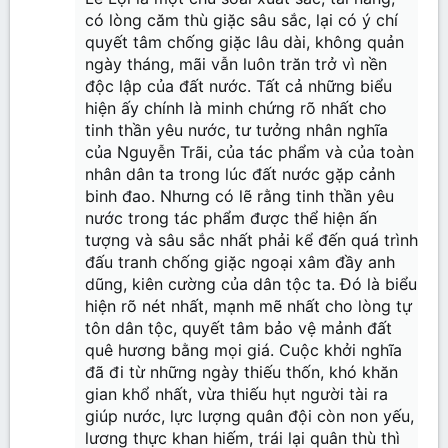
có lòng căm thù giặc sâu sắc, lại có ý chí
quyết tâm chống giặc lâu dài, không quản
ngày tháng, mãi vẫn luôn trăn trở vì nền
độc lập của đất nước. Tất cả những biểu
hiện ấy chính là minh chứng rõ nhất cho
tinh thần yêu nước, tư tưởng nhân nghĩa
của Nguyễn Trãi, của tác phẩm và của toàn
nhân dân ta trong lúc đất nước gặp cảnh
binh đao. Nhưng có lẽ rằng tinh thần yêu
nước trong tác phẩm được thể hiện ấn
tượng và sâu sắc nhất phải kể đến quá trình
đấu tranh chống giặc ngoại xâm đầy anh
dũng, kiên cường của dân tộc ta. Đó là biểu
hiện rõ nét nhất, mạnh mẽ nhất cho lòng tự
tôn dân tộc, quyết tâm bảo vệ mảnh đất
quê hương bằng mọi giá. Cuộc khởi nghĩa
đã đi từ những ngày thiếu thốn, khó khăn
gian khổ nhất, vừa thiếu hụt người tài ra
giúp nước, lực lượng quân đội còn non yếu,
lương thực khan hiếm, trái lại quân thù thì