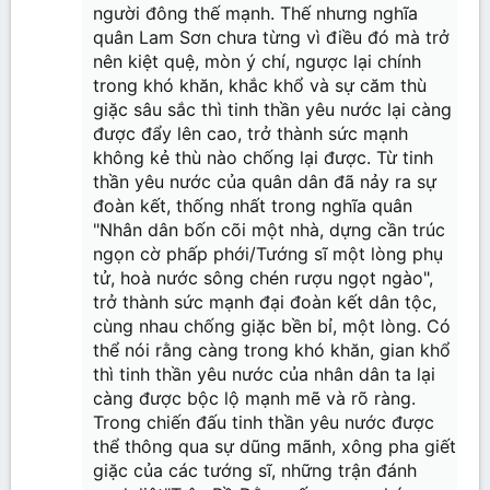
người đông thế mạnh. Thế nhưng nghĩa
quân Lam Sơn chưa từng vì điều đó mà trở
nên kiệt quệ, mòn ý chí, ngược lại chính
trong khó khăn, khắc khổ và sự căm thù
giặc sâu sắc thì tinh thần yêu nước lại càng
được đẩy lên cao, trở thành sức mạnh
không kẻ thù nào chống lại được. Từ tinh
thần yêu nước của quân dân đã nảy ra sự
đoàn kết, thống nhất trong nghĩa quân
"Nhân dân bốn cõi một nhà, dựng cần trúc
ngọn cờ phấp phới/Tướng sĩ một lòng phụ
tử, hoà nước sông chén rượu ngọt ngào",
trở thành sức mạnh đại đoàn kết dân tộc,
cùng nhau chống giặc bền bỉ, một lòng. Có
thể nói rằng càng trong khó khăn, gian khổ
thì tinh thần yêu nước của nhân dân ta lại
càng được bộc lộ mạnh mẽ và rõ ràng.
Trong chiến đấu tinh thần yêu nước được
thể thông qua sự dũng mãnh, xông pha giết
giặc của các tướng sĩ, những trận đánh