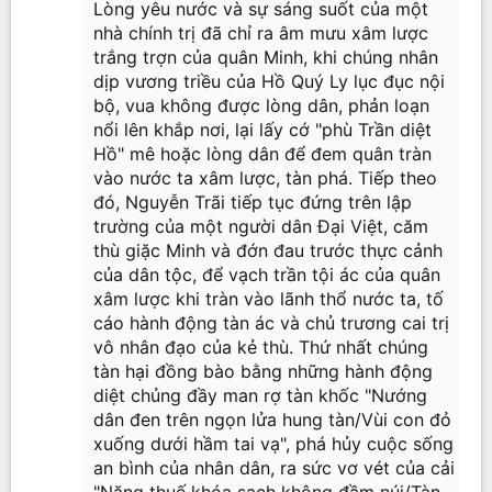
Lòng yêu nước và sự sáng suốt của một
nhà chính trị đã chỉ ra âm mưu xâm lược
trắng trợn của quân Minh, khi chúng nhân
dịp vương triều của Hồ Quý Ly lục đục nội
bộ, vua không được lòng dân, phản loạn
nổi lên khắp nơi, lại lấy cớ "phù Trần diệt
Hồ" mê hoặc lòng dân để đem quân tràn
vào nước ta xâm lược, tàn phá. Tiếp theo
đó, Nguyễn Trãi tiếp tục đứng trên lập
trường của một người dân Đại Việt, căm
thù giặc Minh và đớn đau trước thực cảnh
của dân tộc, để vạch trần tội ác của quân
xâm lược khi tràn vào lãnh thổ nước ta, tố
cáo hành động tàn ác và chủ trương cai trị
vô nhân đạo của kẻ thù. Thứ nhất chúng
tàn hại đồng bào bằng những hành động
diệt chủng đầy man rợ tàn khốc "Nướng
dân đen trên ngọn lửa hung tàn/Vùi con đỏ
xuống dưới hầm tai vạ", phá hủy cuộc sống
an bình của nhân dân, ra sức vơ vét của cải
"Nặng thuế khóa sạch không đầm núi/Tàn