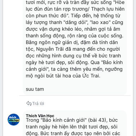
tươi mới, rực rỡ và tràn đầy sức sống "Hòe
lục đùn đùn tán rợp trương/ Thạch lựu hiên
còn phun thức đỏ". Tiếp đến, hệ thống từ
láy tượng thanh "dắng dỏi", "lao xao" cũng
được vận dụng khéo léo, nhằm gợi tả âm
thanh sống động, rộn ràng của cuộc sống.
Bằng ngôn ngữ giản dị, đậm đà tính dân
tộc, Nguyễn Trãi đã mang đến cho người
đọc những hình dung cụ thể về bức tranh
ngày hè tươi đẹp, sôi động. Qua "Bảo kính
cảnh giới", ta càng thêm yêu mến, ngưỡng
mộ ngòi bút tài hoa của Ức Trai.
suu tam
Trả lời
Thích Văn Học
Trong "Bảo kính cảnh giới" (bài 43), bức
tranh ngày hè hiện lên thật tươi đẹp, sôi
động. Bức tranh ấy được tạo nên bởi các