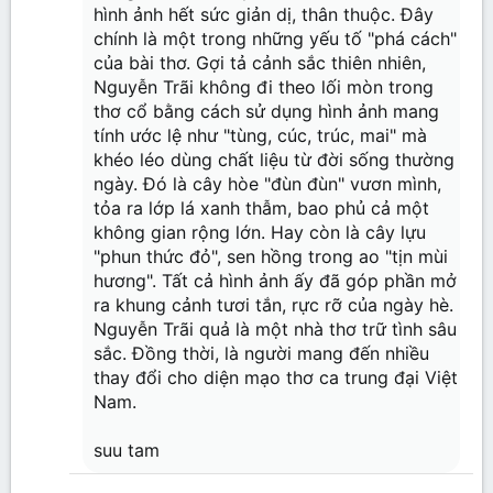
hình ảnh hết sức giản dị, thân thuộc. Đây
chính là một trong những yếu tố "phá cách"
của bài thơ. Gợi tả cảnh sắc thiên nhiên,
Nguyễn Trãi không đi theo lối mòn trong
thơ cổ bằng cách sử dụng hình ảnh mang
tính ước lệ như "tùng, cúc, trúc, mai" mà
khéo léo dùng chất liệu từ đời sống thường
ngày. Đó là cây hòe "đùn đùn" vươn mình,
tỏa ra lớp lá xanh thẫm, bao phủ cả một
không gian rộng lớn. Hay còn là cây lựu
"phun thức đỏ", sen hồng trong ao "tịn mùi
hương". Tất cả hình ảnh ấy đã góp phần mở
ra khung cảnh tươi tắn, rực rỡ của ngày hè.
Nguyễn Trãi quả là một nhà thơ trữ tình sâu
sắc. Đồng thời, là người mang đến nhiều
thay đổi cho diện mạo thơ ca trung đại Việt
Nam.
suu tam