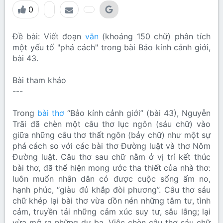
0
Đề bài: Viết đoạn
văn
(khoảng 150 chữ) phân tích
một yếu tố "phá cách" trong bài Bảo kính cảnh giới,
bài 43.
Bài tham khảo
---
Trong
bài thơ
“Bảo kính cảnh giới” (bài 43), Nguyễn
Trãi đã chèn một câu thơ lục ngôn (sáu chữ) vào
giữa những câu thơ thất ngôn (bảy chữ) như một sự
phá cách so với các bài thơ Đường luật và thơ Nôm
Đường luật. Câu thơ sau chữ nằm ở vị trí kết thúc
bài thơ, đã thể hiện mong ước tha thiết của nhà thơ:
luôn muốn nhân dân có được cuộc sống ấm no,
hạnh phúc, “giàu đủ khắp đòi phương”. Câu thơ sáu
chữ khép lại bài thơ vừa dồn nén những tâm tư, tình
cảm, truyền tải những cảm xúc suy tư, sâu lắng; lại
vừa mở ra những dư ba. Việc chèn câu thơ sáu chữ