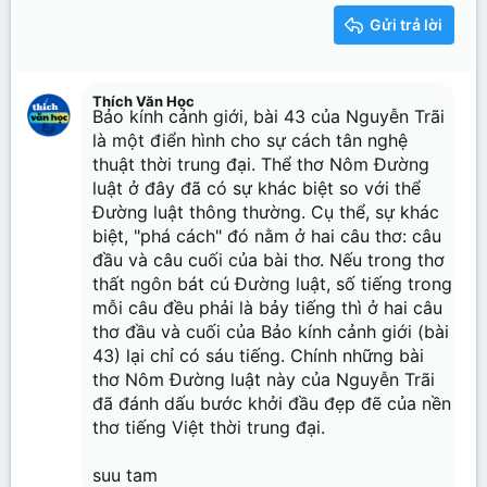
15
Georgia
Justify text
Tăng lề
Gửi trả lời
Heading 3
18
Tahoma
22
Times New Roman
Thích Văn Học
26
Trebuchet MS
Bảo kính cảnh giới, bài 43 của Nguyễn Trãi
là một điển hình cho sự cách tân nghệ
Verdana
thuật thời trung đại. Thể thơ Nôm Đường
luật ở đây đã có sự khác biệt so với thể
Đường luật thông thường. Cụ thể, sự khác
biệt, "phá cách" đó nằm ở hai câu thơ: câu
đầu và câu cuối của bài thơ. Nếu trong thơ
thất ngôn bát cú Đường luật, số tiếng trong
mỗi câu đều phải là bảy tiếng thì ở hai câu
thơ đầu và cuối của Bảo kính cảnh giới (bài
43) lại chỉ có sáu tiếng. Chính những bài
thơ Nôm Đường luật này của Nguyễn Trãi
đã đánh dấu bước khởi đầu đẹp đẽ của nền
thơ tiếng Việt thời trung đại.
suu tam