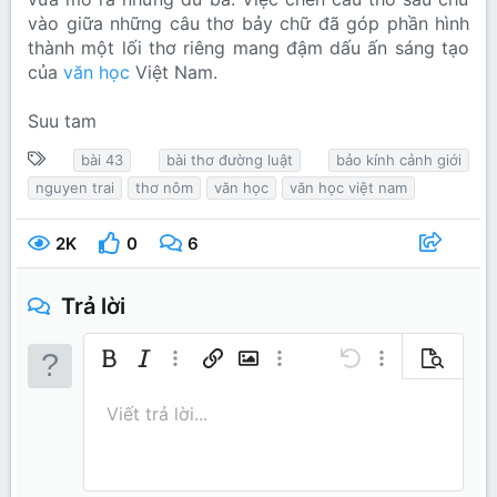
vào giữa những câu thơ bảy chữ đã góp phần hình
thành một lối thơ riêng mang đậm dấu ấn sáng tạo
của
văn học
Việt Nam.
Suu tam
T
bài 43
bài thơ đường luật
bảo kính cảnh giới
ừ
nguyen trai
thơ nôm
văn học
văn học việt nam
k
h
2K
0
6
ó
a
Trả lời
Bold
In nghiêng
Thêm tùy chọn…
Chèn liên kết
Chèn hình ảnh
Thêm tùy chọn…
Undo
Thêm tùy chọn…
Xem trước
Căn trái
9
Lưu nháp
Danh sách có thứ tự
Normal
Arial
Kích thước
Mặt cười
Redo
Trích dẫn
Toggle BB code
Màu chữ
Media
Xóa định dạng
Phông chữ
Insert table
Bản thảo
Danh sách
Insert horizontal line
Căn lề
Spoiler
Paragraph format
Mã
Gạch ngang
Gạch chân
Inline spo
Viết trả lời...
10
Xóa bản thảo
Book Antiqua
Căn giữa
Heading 1
Danh sách không có t
Inline code
12
Courier New
Căn phải
Thụt lề
Heading 2