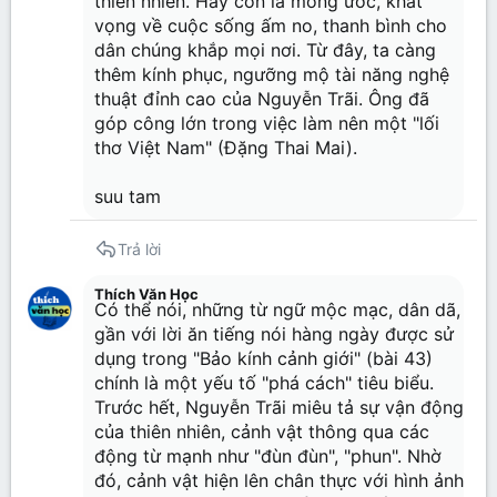
thiên nhiên. Hay còn là mong ước, khát
vọng về cuộc sống ấm no, thanh bình cho
dân chúng khắp mọi nơi. Từ đây, ta càng
thêm kính phục, ngưỡng mộ tài năng nghệ
thuật đỉnh cao của Nguyễn Trãi. Ông đã
góp công lớn trong việc làm nên một "lối
thơ Việt Nam" (Đặng Thai Mai).
suu tam
Trả lời
Thích Văn Học
Có thể nói, những từ ngữ mộc mạc, dân dã,
gần với lời ăn tiếng nói hàng ngày được sử
dụng trong "Bảo kính cảnh giới" (bài 43)
chính là một yếu tố "phá cách" tiêu biểu.
Trước hết, Nguyễn Trãi miêu tả sự vận động
của thiên nhiên, cảnh vật thông qua các
động từ mạnh như "đùn đùn", "phun". Nhờ
đó, cảnh vật hiện lên chân thực với hình ảnh