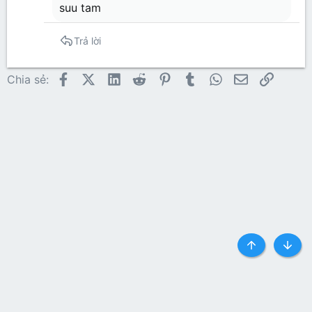
suu tam
Trả lời
Facebook
X (Twitter)
LinkedIn
Reddit
Pinterest
Tumblr
WhatsApp
Email
Link
Chia sẻ:
Top
Botto