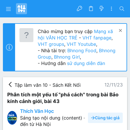
Chào mừng bạn truy cập
Mạng xã
hội VĂN HỌC TRẺ
-
VHT fanpage
,
VHT groups
,
VHT Youtube
,
- Nhà tài trợ:
Bhnong Food
,
Bhnong
Group
,
Bhnong Girl
,
- Hướng dẫn
sử dụng diễn đàn
12/11/23
Tập làm văn 10 - Sách Kết Nối
Phân tích một yếu tố "phá cách" trong bài Bảo
kính cảnh giới, bài 43
Thích Văn Học
Sáng tạo nội dung (content)
·
Cùng tác giả
đến từ
Hà Nội