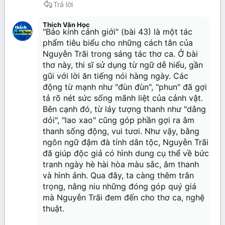
Trả lời
Thích Văn Học
"Bảo kính cảnh giới" (bài 43) là một tác
phẩm tiêu biểu cho những cách tân của
Nguyễn Trãi trong sáng tác thơ ca. Ở bài
thơ này, thi sĩ sử dụng từ ngữ dễ hiểu, gần
gũi với lời ăn tiếng nói hàng ngày. Các
động từ mạnh như "đùn đùn", "phun" đã gợi
tả rõ nét sức sống mãnh liệt của cảnh vật.
Bên cạnh đó, từ láy tượng thanh như "dắng
dỏi", "lao xao" cũng góp phần gợi ra âm
thanh sống động, vui tươi. Như vậy, bằng
ngôn ngữ đậm đà tính dân tộc, Nguyễn Trãi
đã giúp độc giả có hình dung cụ thể về bức
tranh ngày hè hài hòa màu sắc, âm thanh
và hình ảnh. Qua đây, ta càng thêm trân
trọng, nâng niu những đóng góp quý giá
mà Nguyễn Trãi đem đến cho thơ ca, nghệ
thuật.