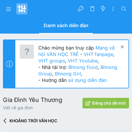
Danh sách diễn đàn
Chào mừng bạn truy cập
Mạng xã
hội VĂN HỌC TRẺ
-
VHT fanpage
,
VHT groups
,
VHT Youtube
,
- Nhà tài trợ:
Bhnong Food
,
Bhnong
Group
,
Bhnong Girl
,
- Hướng dẫn
sử dụng diễn đàn
Gia Đình Yêu Thương
Đăng chủ đề mới
Viết về gia đình
KHOẢNG TRỜI VĂN HỌC