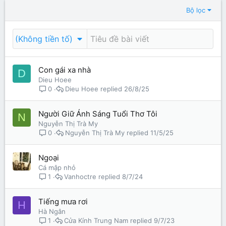
Bộ lọc
(Không tiền tố)
Con gái xa nhà
D
Dieu Hoee
Dieu Hoee
26/8/25
0
Người Giữ Ánh Sáng Tuổi Thơ Tôi
N
Nguyễn Thị Trà My
Nguyễn Thị Trà My
11/5/25
0
Ngoại
Cá mập nhỏ
Vanhoctre
8/7/24
1
Tiếng mưa rơi
H
Hà Ngân
Cửa Kính Trung Nam
9/7/23
1