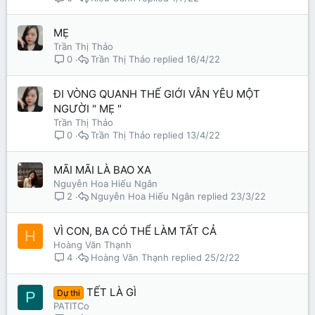
MẸ
Trần Thị Thảo
Trần Thị Thảo
16/4/22
0
ĐI VÒNG QUANH THẾ GIỚI VẪN YÊU MỘT
NGƯỜI " MẸ "
Trần Thị Thảo
Trần Thị Thảo
13/4/22
0
MÃI MÃI LÀ BAO XA
Nguyễn Hoa Hiếu Ngân
Nguyễn Hoa Hiếu Ngân
23/3/22
2
VÌ CON, BA CÓ THỂ LÀM TẤT CẢ
H
Hoàng Văn Thạnh
Hoàng Văn Thạnh
25/2/22
4
TẾT LÀ GÌ
Dự thi
P
PATITCo