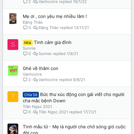
Vanhoctre
19/1/22
2
Mẹ ơi , con yêu mẹ nhiều lắm !
Đặng Thảo
Đặng Thảo
13/11/21
0
Tình cảm gia đình
Nhà
S
Sunnie
Sunnie
1/9/21
0
Ghé về thăm con
Vanhoctre
Vanhoctre
9/8/21
2
Bức thư xúc động con gái viết cho người
Chia Sẻ
T
cha mắc bệnh Down
Trần Ngọc 2021
Trần Ngọc 2021
17/7/21
0
Tình mẫu tử - Mẹ là người che chở sóng gió cuộc
đời con