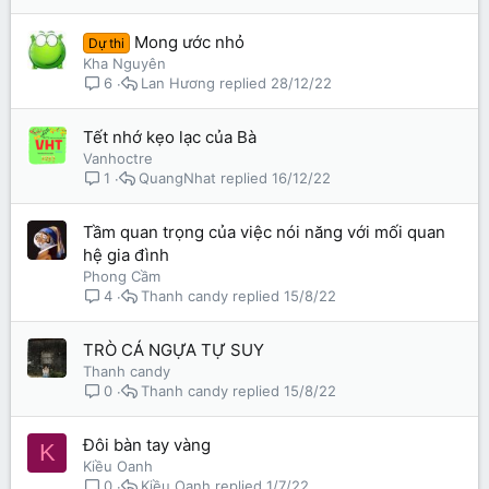
Mong ước nhỏ
Dự thi
Kha Nguyên
Lan Hương
28/12/22
6
Tết nhớ kẹo lạc của Bà
Vanhoctre
QuangNhat
16/12/22
1
Tầm quan trọng của việc nói năng với mối quan
hệ gia đình
Phong Cầm
Thanh candy
15/8/22
4
TRÒ CÁ NGỰA TỰ SUY
Thanh candy
Thanh candy
15/8/22
0
Đôi bàn tay vàng
K
Kiều Oanh
Kiều Oanh
1/7/22
0