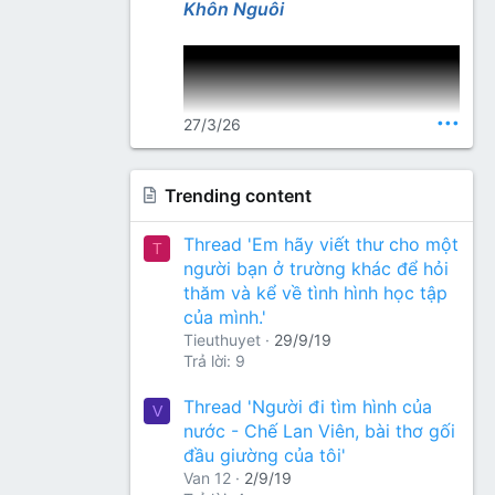
Lang Thư Quán
Khôn Nguôi
•••
27/3/26
Trending content
Nguồn thơ (gõ từ khoá): Nhất
Thread 'Em hãy viết thư cho một
T
Lang Thư Quán
người bạn ở trường khác để hỏi
thăm và kể về tình hình học tập
của mình.'
Tieuthuyet
29/9/19
Trả lời: 9
Thread 'Người đi tìm hình của
V
nước - Chế Lan Viên, bài thơ gối
đầu giường của tôi'
Van 12
2/9/19