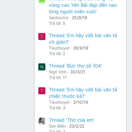
vùng cao Yên Bái đẹp đến nao
lòng người miền xuôi'
Vanhoctre
25/9/19
Trả lời: 5
Thread 'Em hãy viết bài văn tả
T
cô giáo?'
Tieuthuyet
26/9/19
Trả lời: 2
Thread 'Bức thư số 104'
N
Ngô Vinh
30/3/21
Trả lời: 11
Thread 'Em hãy viết bài văn tả
T
chiếc thước kẻ?'
Tieuthuyet
3/10/19
Trả lời: 3
Thread 'Thơ của em'
Sen Biển
23/2/22
Trả lời: 2