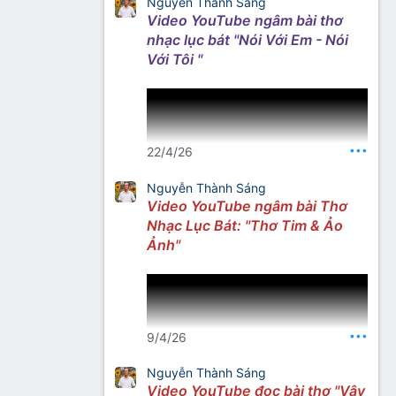
Nguyễn Thành Sáng
Video YouTube ngâm bài thơ
nhạc lục bát "Nói Với Em - Nói
Với Tôi "
•••
22/4/26
Nguyễn Thành Sáng
Video YouTube ngâm bài Thơ
Nhạc Lục Bát: "Thơ Tim & Ảo
Nguồn: Thơ Nhạc Nhất Lang
Ảnh"
Facebook
•••
9/4/26
Nguyễn Thành Sáng
Video YouTube đọc bài thơ "Vậy