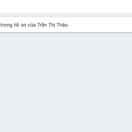
n hồ sơ
Các bài viết
Giới thiệu
 trong hồ sơ của Trần Thị Thảo.