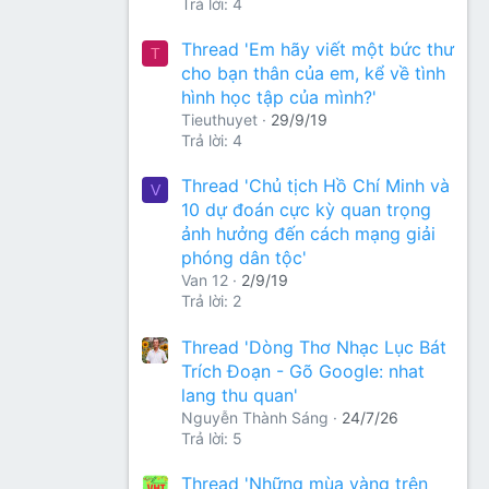
Trả lời: 4
Thread 'Em hãy viết một bức thư
T
cho bạn thân của em, kể về tình
hình học tập của mình?'
Tieuthuyet
29/9/19
Trả lời: 4
Thread 'Chủ tịch Hồ Chí Minh và
V
10 dự đoán cực kỳ quan trọng
ảnh hưởng đến cách mạng giải
phóng dân tộc'
Van 12
2/9/19
Trả lời: 2
Thread 'Dòng Thơ Nhạc Lục Bát
Trích Đoạn - Gõ Google: nhat
lang thu quan'
Nguyễn Thành Sáng
24/7/26
Trả lời: 5
Thread 'Những mùa vàng trên