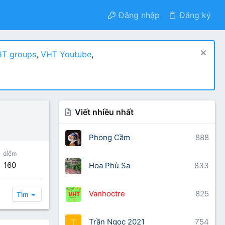
Đăng nhập
Đăng ký
T groups
,
VHT Youtube
,
Viết nhiều nhất
Phong Cầm
888
điểm
160
Hoa Phù Sa
833
Vanhoctre
825
Tìm
Trần Ngọc 2021
754
T