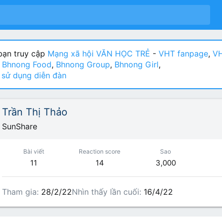
ạn truy cập
Mạng xã hội VĂN HỌC TRẺ
-
VHT fanpage
,
VH
:
Bhnong Food
,
Bhnong Group
,
Bhnong Girl
,
sử dụng diễn đàn
Trần Thị Thảo
SunShare
Bài viết
Reaction score
Sao
11
14
3,000
Tham gia
28/2/22
Nhìn thấy lần cuối
16/4/22