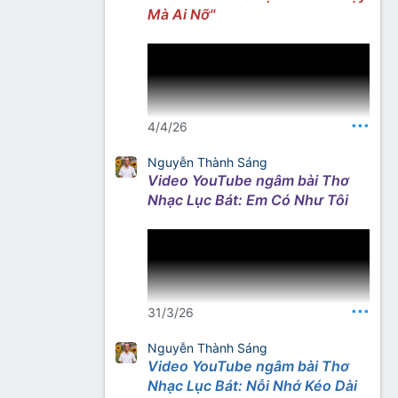
Mà Ai Nỡ"
Nguồn: Kênh YouTube Thơ
Nhạc Nhất Lang
•••
4/4/26
Nguyễn Thành Sáng
Video YouTube ngâm bài Thơ
Nguồn thơ – tìm với từ khóa
Nhạc Lục Bát: Em Có Như Tôi
“Nhất Lang Thư Quán”
•••
31/3/26
Nguyễn Thành Sáng
Video YouTube ngâm bài Thơ
Nguồn thơ (gõ từ khoá): Nhất
Nhạc Lục Bát: Nỗi Nhớ Kéo Dài