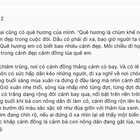
ew Roman
et MS
 2
ai cũng có quê hương của mình. “Quê hương là chùm khế ng
ệm đẹp trong cuộc đời. Dẫu có phải đi xa, bao giờ người ta
. Quê hương em có biết bao nhiêu cảnh đẹp. Mỗi chiều đi h
 trong cảnh đẹp cánh đồng lúa quê em.
chiêm trũng, nơi có cánh đồng thẳng cánh cò bay. Và có lẽ
ôn có sức hấp dẫn kéo những người, đi xa nghĩ về nơi chô
ng buổi sáng mùa xuân ra đứng ở đầu làng mà nhìn cánh đồ
! Gió xuân nhẹ thổi, sóng lúa nhấp nhô từng đợt, từng đợt đ
 cò trắng dang rộng đôi cánh bay qua, nổi bật trên nền trờ
g buổi khi bà con nông dân đi làm cỏ, cánh đồng rộn lên 
àn bướm đủ màu sắc sặc sỡ như đùa giỡn với thảm lúa xanh
m đang chín rộ, nếu ai đứng ở xa nhìn lại sẽ thấy một biển
c khắp cánh đồng là cảnh bà con nông dân đang gặt lúa, n
g.