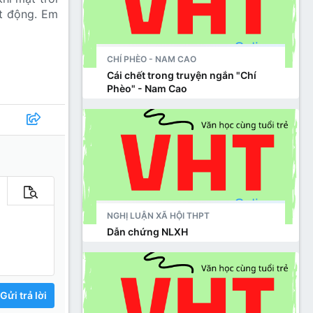
ạt động. Em
CHÍ PHÈO - NAM CAO
Cái chết trong truyện ngắn "Chí
Phèo" - Nam Cao
m tùy chọn…
Xem trước
NGHỊ LUẬN XÃ HỘI THPT
Dẫn chứng NLXH
Gửi trả lời