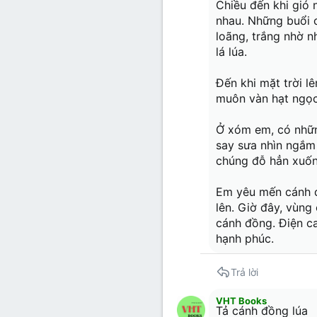
Chiều đến khi gió 
nhau. Những buổi c
loãng, trắng nhờ n
lá lúa.
Đến khi mặt trời l
muôn vàn hạt ngọc 
Ở xóm em, có nhữn
say sưa nhìn ngắm 
chúng đỗ hẳn xuống 
Em yêu mến cánh đ
lên. Giờ đây, vùng
cánh đồng. Điện c
hạnh phúc.
Trả lời
VHT Books
Tả cánh đồng lúa