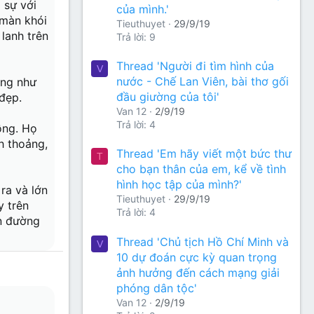
 sự với
của mình.'
 màn khói
Tieuthuyet
29/9/19
lanh trên
Trả lời: 9
Thread 'Người đi tìm hình của
V
nước - Chế Lan Viên, bài thơ gối
ởng như
đầu giường của tôi'
đẹp.
Van 12
2/9/19
Trả lời: 4
ồng. Họ
h thoảng,
Thread 'Em hãy viết một bức thư
T
cho bạn thân của em, kể về tình
hình học tập của mình?'
ra và lớn
Tieuthuyet
29/9/19
y trên
Trả lời: 4
on đường
Thread 'Chủ tịch Hồ Chí Minh và
V
10 dự đoán cực kỳ quan trọng
ảnh hưởng đến cách mạng giải
phóng dân tộc'
Van 12
2/9/19