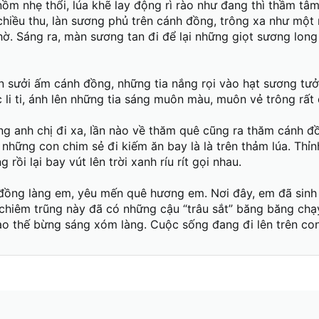
nồm nhẹ thổi, lúa khẽ lay động rì rào như đang thì thầm tâm
hiều thu, làn sương phủ trên cánh đồng, trông xa như một
hờ. Sáng ra, màn sương tan đi để lại những giọt sương long 
ên sưởi ấm cánh đồng, những tia nắng rọi vào hạt sương tư
li ti, ánh lên những tia sáng muôn màu, muôn vẻ trông rất 
g anh chị đi xa, lần nào về thăm quê cũng ra thăm cánh đ
những con chim sẻ đi kiếm ăn bay là là trên thảm lúa. Thỉn
rồi lại bay vút lên trời xanh ríu rít gọi nhau.
ồng làng em, yêu mến quê hương em. Nơi đây, em đã sinh 
 chiêm trũng này đã có những cậu “trâu sắt” băng băng chạ
ao thế bừng sáng xóm làng. Cuộc sống đang đi lên trên c