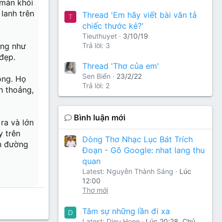
 màn khói
lanh trên
Thread 'Em hãy viết bài văn tả
T
chiếc thước kẻ?'
Tieuthuyet
3/10/19
ởng như
Trả lời: 3
đẹp.
Thread 'Thơ của em'
Sen Biển
23/2/22
ồng. Họ
Trả lời: 2
h thoảng,
Bình luận mới
ra và lớn
y trên
Dòng Thơ Nhạc Lục Bát Trích
on đường
Đoạn - Gõ Google: nhat lang thu
quan
Latest: Nguyễn Thành Sáng
Lúc
12:00
Thơ mới
Tâm sự những lần đi xa
D
Latest: Dieu Hoee
Lúc 20:28, Chủ