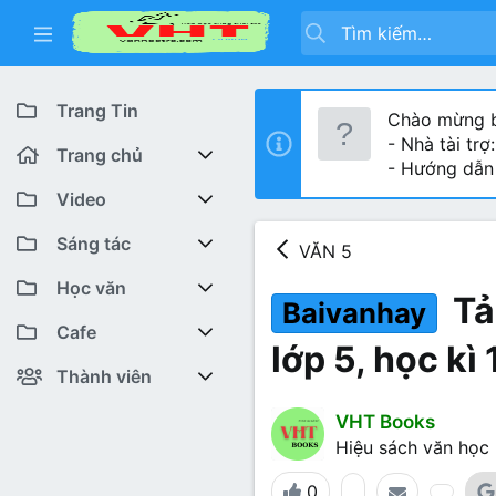
Trang Tin
Chào mừng b
- Nhà tài trợ
Trang chủ
- Hướng dẫn
Diễn đàn
Video
Bài viết mới
Youtube VHT News
Sáng tác
VĂN 5
Có gì mới
Youtube VHT
Cuộc thi viết
Học văn
Tả
Baivanhay
Tiktok
Trại sáng tác
Lớp 12
Featured content
Cafe
lớp 5, học kì 
Liên hệ BTC
Lớp 11
Cafe Văn chương
Bài viết mới
Thành viên
Lớp 10
Văn Khoa
Đăng ký
Bài mới trên hồ sơ
VHT Books
Hiệu sách văn học
Lớp 9
Cảm xúc (tâm sự)
Thành viên trực tuyến
0