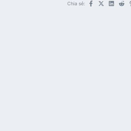
Facebook
X (Twitter)
LinkedI
Re
Chia sẻ: