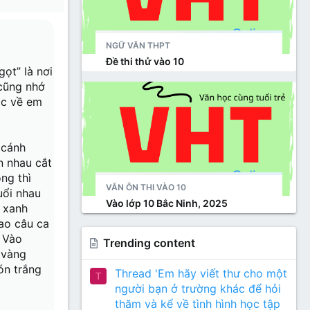
NGỮ VĂN THPT
Đề thi thử vào 10
ọt” là nơi
 cũng nhớ
ọc về em
 cánh
n nhau cắt
ng thì
VĂN ÔN THI VÀO 10
uổi nhau
Vào lớp 10 Bắc Ninh, 2025
i xanh
bao câu ca
. Vào
Trending content
 vàng
ón trắng
Thread 'Em hãy viết thư cho một
T
người bạn ở trường khác để hỏi
thăm và kể về tình hình học tập