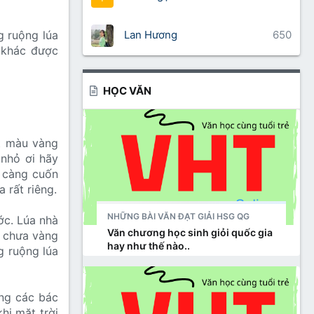
Lan Hương
650
g ruộng lúa
 khác được
HỌC VĂN
t màu vàng
 nhỏ ơi hãy
n càng cuốn
 rất riêng.
NHỮNG BÀI VĂN ĐẠT GIẢI HSG QG
ớc. Lúa nhà
Văn chương học sinh giỏi quốc gia
g chưa vàng
hay như thế nào..
g ruộng lúa
ng các bác
hi mặt trời