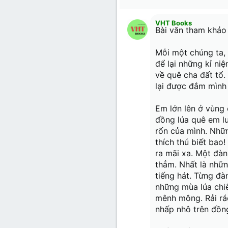
26
Times N
VHT Books
Trebuch
Bài văn tham khảo
Verdana
Mỗi một chúng ta, 
để lại những kỉ ni
về quê cha đất tổ
lại được đắm mình
Em lớn lên ở vùng 
đồng lúa quê em lu
rốn của mình. Nhữ
thích thú biết bao
ra mãi xa. Một đàn
thẳm. Nhất là nhữn
tiếng hát. Từng đ
những mùa lúa chiê
mênh mông. Rải rá
nhấp nhô trên đồn