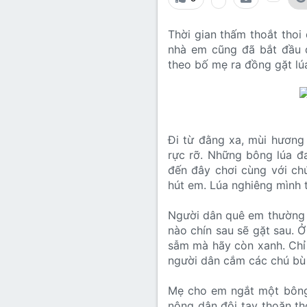
Lớp 8
Thời để nhớ
Bài mới trên hồ sơ
Thời gian thấm thoắt thoi
Lớp 7
Mùa yêu đầu
Tìm trong hồ sơ cá nhân
nhà em cũng đã bắt đầu 
Lớp 6
Thời áo trắng (Nữ sinh)
theo bố mẹ ra đồng gặt lú
Văn học 5
Đời sống
Văn học 4
Văn hoá
Đi từ đằng xa, mùi hương
Văn học 3
rực rỡ. Những bông lúa đ
Ngoại ngữ
đến đây chơi cùng với ch
Văn học 2
hút em. Lúa nghiêng mình 
Giáo viên
Người dân quê em thường đ
nào chín sau sẽ gặt sau. 
sẫm mà hãy còn xanh. Chỉ 
người dân cắm các chú bù 
Mẹ cho em ngắt một bông 
nông dân đôi tay thoăn tho