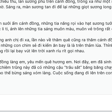
hiều thu, làn sương phủ trên cánh đồng, trông xa như một
hờ. Sáng ra, màn sương tan đi để lại những giọt sương long 
ên sưởi ấm cánh đồng, những tia nắng rọi vào hạt sương tư
li ti, ánh lên những tia sáng muôn màu, muôn vẻ trông rất 
g anh chị đi xa, lần nào về thăm quê cũng ra thăm cánh đ
những con chim sẻ đi kiếm ăn bay là là trên thảm lúa. Thỉn
rồi lại bay vút lên trời xanh ríu rít gọi nhau.
ồng làng em, yêu mến quê hương em. Nơi đây, em đã sinh 
 chiêm trũng này đã có những cậu “trâu sắt” băng băng chạ
ao thế bừng sáng xóm làng. Cuộc sống đang đi lên trên c