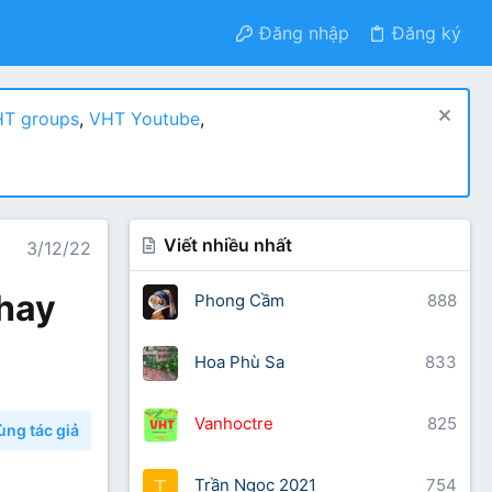
Đăng nhập
Đăng ký
T groups
,
VHT Youtube
,
Viết nhiều nhất
3/12/22
 hay
Phong Cầm
888
Hoa Phù Sa
833
Vanhoctre
825
ùng tác giả
Trần Ngọc 2021
754
T