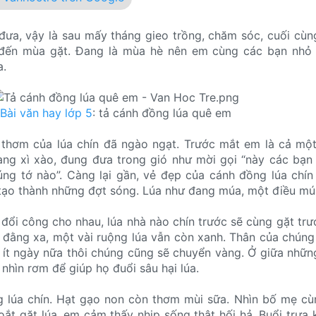
 đưa, vậy là sau mấy tháng gieo trồng, chăm sóc, cuối cùn
đến mùa gặt. Đang là mùa hè nên em cùng các bạn nhỏ
a.
Bài văn hay lớp 5
: tả cánh đồng lúa quê em​
 thơm của lúa chín đã ngào ngạt. Trước mắt em là cả mộ
ang xì xào, đung đưa trong gió như mời gọi “này các bạn
úng tớ nào”. Càng lại gần, vẻ đẹp của cánh đồng lúa chí
tạo thành những đợt sóng. Lúa như đang múa, một điều múa
ổi công cho nhau, lúa nhà nào chín trước sẽ cùng gặt trư
Ở đằng xa, một vài ruộng lúa vẫn còn xanh. Thân của chún
ít ngày nữa thôi chúng cũng sẽ chuyển vàng. Ở giữa nhữn
nhìn rơm để giúp họ đuổi sâu hại lúa.
lúa chín. Hạt gạo non còn thơm mùi sữa. Nhìn bố mẹ cù
ắt gặt lúa, em cảm thấy nhịp sống thật hối hả. Buổi trưa k