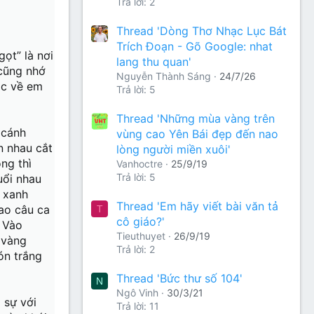
Trả lời: 2
Thread 'Dòng Thơ Nhạc Lục Bát
Trích Đoạn - Gõ Google: nhat
ọt” là nơi
lang thu quan'
 cũng nhớ
Nguyễn Thành Sáng
24/7/26
ọc về em
Trả lời: 5
Thread 'Những mùa vàng trên
 cánh
vùng cao Yên Bái đẹp đến nao
n nhau cắt
lòng người miền xuôi'
ng thì
Vanhoctre
25/9/19
Trả lời: 5
uổi nhau
i xanh
Thread 'Em hãy viết bài văn tả
bao câu ca
T
cô giáo?'
. Vào
Tieuthuyet
26/9/19
 vàng
Trả lời: 2
ón trắng
Thread 'Bức thư số 104'
N
Ngô Vinh
30/3/21
 sự với
Trả lời: 11