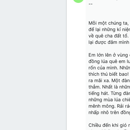
--
Mỗi một chúng ta, 
để lại những kỉ ni
về quê cha đất tổ
lại được đắm mình
Em lớn lên ở vùng 
đồng lúa quê em lu
rốn của mình. Nhữ
thích thú biết bao
ra mãi xa. Một đàn
thẳm. Nhất là nhữn
tiếng hát. Từng đ
những mùa lúa chiê
mênh mông. Rải rá
nhấp nhô trên đồn
Chiều đến khi gió 