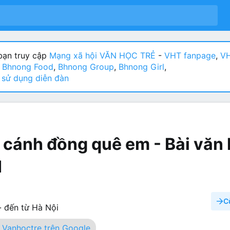
ạn truy cập
Mạng xã hội VĂN HỌC TRẺ
-
VHT fanpage
,
VH
:
Bhnong Food
,
Bhnong Group
,
Bhnong Girl
,
sử dụng diễn đàn
 cánh đồng quê em - Bài văn
1
C
·
đến từ
Hà Nội
Vanhoctre trên Google