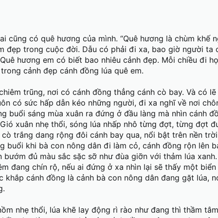
ai cũng có quê hương của mình. “Quê hương là chùm khế ng
ệm đẹp trong cuộc đời. Dẫu có phải đi xa, bao giờ người ta
. Quê hương em có biết bao nhiêu cảnh đẹp. Mỗi chiều đi h
 trong cảnh đẹp cánh đồng lúa quê em.
chiêm trũng, nơi có cánh đồng thẳng cánh cò bay. Và có lẽ
ôn có sức hấp dẫn kéo những người, đi xa nghĩ về nơi chô
ng buổi sáng mùa xuân ra đứng ở đầu làng mà nhìn cánh đồ
! Gió xuân nhẹ thổi, sóng lúa nhấp nhô từng đợt, từng đợt đ
 cò trắng dang rộng đôi cánh bay qua, nổi bật trên nền trờ
g buổi khi bà con nông dân đi làm cỏ, cánh đồng rộn lên 
àn bướm đủ màu sắc sặc sỡ như đùa giỡn với thảm lúa xanh
m đang chín rộ, nếu ai đứng ở xa nhìn lại sẽ thấy một biển
c khắp cánh đồng là cảnh bà con nông dân đang gặt lúa, n
g.
nồm nhẹ thổi, lúa khẽ lay động rì rào như đang thì thầm tâm