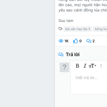
lên cao, mọi người hân ho
yêu sao cánh đồng lúa chí
Suu tam
T
bài văn hay lớp 5
bông lú
ừ
k
1K
0
2
h
ó
Trả lời
a
9
Bold
In nghiêng
Kích thước
Thêm
10
Arial
Màu chữ
Mặt cười
Redo
Phông chữ
Media
Xóa định dạng
Trích dẫn
Toggle BB 
Gạch ngan
Insert 
Bản th
Gạch 
In
I
Viết trả lời...
12
Book An
15
Courie
18
Georgia
22
Tahoma