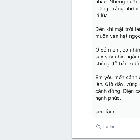
nhau. Những buổi c
loãng, trắng nhờ n
lá lúa.
Đến khi mặt trời l
muôn vàn hạt ngọc 
Ở xóm em, có nhữn
say sưa nhìn ngắm 
chúng đỗ hẳn xuống 
Em yêu mến cánh đ
lên. Giờ đây, vùng
cánh đồng. Điện c
hạnh phúc.
sưu tầm
Trả lời