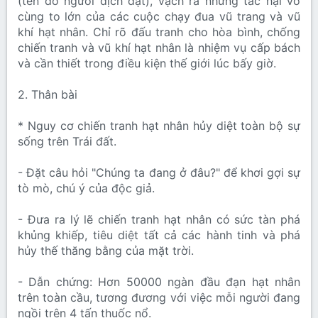
(tên do người dịch đặt), vạch ra những tác hại vô
cùng to lớn của các cuộc chạy đua vũ trang và vũ
khí hạt nhân. Chỉ rõ đấu tranh cho hòa bình, chống
chiến tranh và vũ khí hạt nhân là nhiệm vụ cấp bách
và cần thiết trong điều kiện thế giới lúc bấy giờ.
2. Thân bài
* Nguy cơ chiến tranh hạt nhân hủy diệt toàn bộ sự
sống trên Trái đất.
- Đặt câu hỏi "Chúng ta đang ở đâu?" để khơi gợi sự
tò mò, chú ý của độc giả.
- Đưa ra lý lẽ chiến tranh hạt nhân có sức tàn phá
khủng khiếp, tiêu diệt tất cả các hành tinh và phá
hủy thế thăng bằng của mặt trời.
- Dẫn chứng: Hơn 50000 ngàn đầu đạn hạt nhân
trên toàn cầu, tương đương với việc mỗi người đang
ngồi trên 4 tấn thuốc nổ.