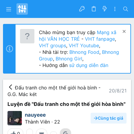
Chào mừng bạn truy cập
Mạng xã
hội VĂN HỌC TRẺ
-
VHT fanpage
,
VHT groups
,
VHT Youtube
,
- Nhà tài trợ:
Bhnong Food
,
Bhnong
Group
,
Bhnong Girl
,
- Hướng dẫn
sử dụng diễn đàn
Đấu tranh cho một thế giới hoà bình -
20/8/21
G.G. Mác két
Luyện đề "Đấu tranh cho một thế giới hòa bình"
nauyeee
Cùng tác giả
Thành Viên
·
22
0