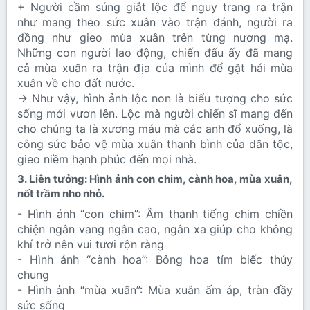
+ Người cầm súng giắt lộc để nguy trang ra trận
như mang theo sức xuân vào trận đánh, người ra
đồng như gieo mùa xuân trên từng nương mạ.
Những con người lao động, chiến đấu ấy đã mang
cả mùa xuân ra trận địa của mình để gặt hái mùa
xuân về cho đất nước.
→ Như vậy, hình ảnh lộc non là biểu tượng cho sức
sống mới vươn lên. Lộc mà người chiến sĩ mang đến
cho chúng ta là xương máu mà các anh đổ xuống, là
công sức bảo vệ mùa xuân thanh bình của dân tộc,
gieo niềm hạnh phúc đến mọi nhà.
3. Liên tưởng: Hình ảnh con chim, cành hoa, mùa xuân,
nốt trầm nho nhỏ.​
- Hình ảnh “con chim”: Âm thanh tiếng chim chiền
chiện ngân vang ngân cao, ngân xa giúp cho không
khí trở nên vui tươi rộn ràng
- Hình ảnh “cành hoa”: Bông hoa tím biếc thủy
chung
- Hình ảnh “mùa xuân”: Mùa xuân ấm áp, tràn đầy
sức sống