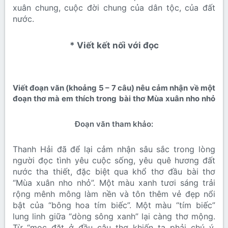
xuân chung, cuộc đời chung của dân tộc, của đất
nước.
* Viết kết nối với đọc​
Viết đoạn văn (khoảng 5 – 7 câu) nêu cảm nhận về một
đoạn thơ mà em thích trong bài thơ Mùa xuân nho nhỏ​
Đoạn văn tham khảo:
Thanh Hải đã để lại cảm nhận sâu sắc trong lòng
người đọc tình yêu cuộc sống, yêu quê hương đất
nước tha thiết, đặc biệt qua khổ thơ đầu bài thơ
“Mùa xuân nho nhỏ”. Một màu xanh tươi sáng trải
rộng mênh mông làm nền và tôn thêm vẻ đẹp nổi
bật của “bông hoa tím biếc”. Một màu “tím biếc”
lung linh giữa “dòng sông xanh” lại càng thơ mộng.
Từ “mọc đặt ở đầu câu thơ khiến ta phải chú ý.