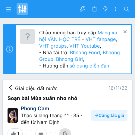
Chào mừng bạn truy cập
Mạng xã
hội VĂN HỌC TRẺ
-
VHT fanpage
,
VHT groups
,
VHT Youtube
,
- Nhà tài trợ:
Bhnong Food
,
Bhnong
Group
,
Bhnong Girl
,
- Hướng dẫn
sử dụng diễn đàn
16/11/22
Giai điệu đất nước
Soạn bài Mùa xuân nho nhỏ
Phong Cầm
Thạc sĩ lang thang ^^
·
35
·
Cùng tác giả
đến từ
Nam Định
1