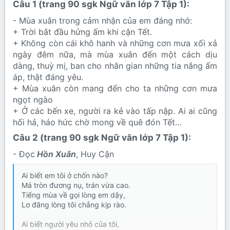
Câu 1 (trang 90 sgk Ngữ văn lớp 7 Tập 1):​
- Mùa xuân trong cảm nhận của em đáng nhớ:
+ Trời bắt đầu hửng ấm khi cận Tết.
+ Không còn cái khô hanh và những cơn mưa xối xả
ngày đêm nữa, mà mùa xuân đến một cách dịu
dàng, thuỳ mị, ban cho nhân gian những tia nắng ấm
áp, thật đáng yêu.
+ Mùa xuân còn mang đến cho ta những cơn mưa
ngọt ngào
+ Ở các bến xe, người ra kẻ vào tấp nập. Ai ai cũng
hối hả, háo hức chờ mong về quê đón Tết…
Câu 2 (trang 90 sgk Ngữ văn lớp 7 Tập 1):​
- Đọc
Hồn Xuân
, Huy Cận
Ai biết em tôi ở chốn nào?
Má tròn đương nụ, trán vừa cao.
Tiếng mùa về gọi lòng em dậy,
Lơ đãng lòng tôi chẳng kịp rào.
Ai biết người yêu nhỏ của tôi,