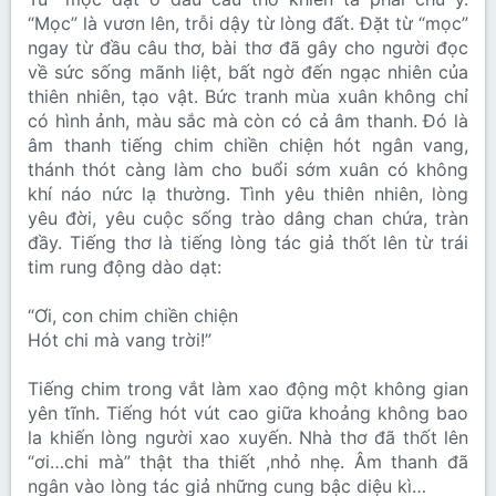
“Mọc” là vươn lên, trỗi dậy từ lòng đất. Đặt từ “mọc”
ngay từ đầu câu thơ, bài thơ đã gây cho người đọc
về sức sống mãnh liệt, bất ngờ đến ngạc nhiên của
thiên nhiên, tạo vật. Bức tranh mùa xuân không chỉ
có hình ảnh, màu sắc mà còn có cả âm thanh. Đó là
âm thanh tiếng chim chiền chiện hót ngân vang,
thánh thót càng làm cho buổi sớm xuân có không
khí náo nức lạ thường. Tình yêu thiên nhiên, lòng
yêu đời, yêu cuộc sống trào dâng chan chứa, tràn
đầy. Tiếng thơ là tiếng lòng tác giả thốt lên từ trái
tim rung động dào dạt:
“Ơi, con chim chiền chiện
Hót chi mà vang trời!”
Tiếng chim trong vắt làm xao động một không gian
yên tĩnh. Tiếng hót vút cao giữa khoảng không bao
la khiến lòng người xao xuyến. Nhà thơ đã thốt lên
“ơi…chi mà” thật tha thiết ,nhỏ nhẹ. Âm thanh đã
ngân vào lòng tác giả những cung bậc diệu kì…