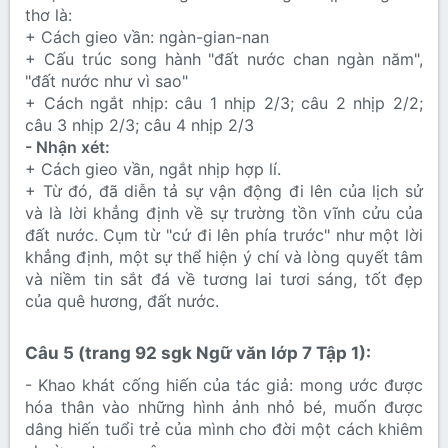
thơ là:
+ Cách gieo vần: ngàn-gian-nan
+ Cấu trúc song hành "đất nước chan ngàn năm",
"đất nước như vì sao"
+ Cách ngắt nhịp: câu 1 nhịp 2/3; câu 2 nhịp 2/2;
câu 3 nhịp 2/3; câu 4 nhịp 2/3
- Nhận xét:
+ Cách gieo vần, ngắt nhịp hợp lí.
+ Từ đó, đã diễn tả sự vận động đi lên của lịch sử
và là lời khẳng định về sự trường tồn vĩnh cửu của
đất nước. Cụm từ "cứ đi lên phía trước" như một lời
khẳng định, một sự thể hiện ý chí và lòng quyết tâm
và niềm tin sắt đá về tương lai tươi sáng, tốt đẹp
của quê hương, đất nước.
Câu 5 (trang 92 sgk Ngữ văn lớp 7 Tập 1):​
- Khao khát cống hiến của tác giả: mong ước được
hóa thân vào những hình ảnh nhỏ bé, muốn được
dâng hiến tuổi trẻ của mình cho đời một cách khiêm