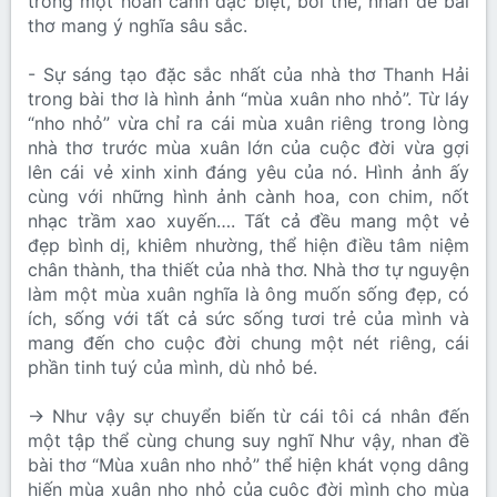
trong một hoàn cảnh đặc biệt, bởi thế, nhan đề bài
thơ mang ý nghĩa sâu sắc.
- Sự sáng tạo đặc sắc nhất của nhà thơ Thanh Hải
trong bài thơ là hình ảnh “mùa xuân nho nhỏ”. Từ láy
“nho nhỏ” vừa chỉ ra cái mùa xuân riêng trong lòng
nhà thơ trước mùa xuân lớn của cuộc đời vừa gợi
lên cái vẻ xinh xinh đáng yêu của nó. Hình ảnh ấy
cùng với những hình ảnh cành hoa, con chim, nốt
nhạc trầm xao xuyến…. Tất cả đều mang một vẻ
đẹp bình dị, khiêm nhường, thể hiện điều tâm niệm
chân thành, tha thiết của nhà thơ. Nhà thơ tự nguyện
làm một mùa xuân nghĩa là ông muốn sống đẹp, có
ích, sống với tất cả sức sống tươi trẻ của mình và
mang đến cho cuộc đời chung một nét riêng, cái
phần tinh tuý của mình, dù nhỏ bé.
→ Như vậy sự chuyển biến từ cái tôi cá nhân đến
một tập thể cùng chung suy nghĩ Như vậy, nhan đề
bài thơ “Mùa xuân nho nhỏ” thể hiện khát vọng dâng
hiến mùa xuân nho nhỏ của cuộc đời mình cho mùa