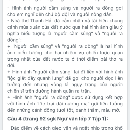
- Hình ảnh người cầm súng và người ra đồng gợi
cho em nghĩ đến chú bộ đội và người nông dân.
- Nhà thơ Thanh Hải đã cảm nhận và tái hiện khung
cảnh mùa xuân của đất nước qua hai hình ảnh giàu ý
nghĩa biểu tượng là "người cầm súng" và "người ra
đồng":
+ "Người cầm súng" và "người ra đồng" là hai hình
ảnh biểu tượng cho hai nhiệm vụ chiến lược quan
trọng nhất của đất nước ta ở thời điểm bài thơ ra
đời.
+ Hình ảnh "người cầm súng" lại đi liền với hình ảnh
"lộc giắt đầy quanh lưng" đã gợi cho người đọc liên
tưởng đến những vòng lá ngụy trang của người
chiến sĩ trên đường hành quân ra trận.
+ Hình ảnh "người ra đồng" được sử dụng kết hợp
với hình ảnh "lộc trải dài nương mạ" gợi liên tưởng
đến những cánh đồng tươi tốt, xanh thẳm, màu mỡ.
Câu 4 (trang 92 sgk Ngữ văn lớp 7 Tập 1):​
- Đặc điểm về cách gieo vần và ngắt nhịp trong khổ