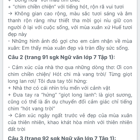
+ “chim chiền chiện” với tiếng hót, rộn rã vui tươi
→ Không gian cao rộng, màu sắc tươi sáng và âm
thanh rộn ràng như thiết tha mời gọi níu giữ con
người ở lại với cuộc sống, với mùa xuân xứ Huế tươi
đẹp này
- Những hình ảnh đó gợi cho em cảm nhận về mùa
xuân: Em thấy mùa xuân đẹp và tràn đầy sức sống.
Câu 2 (trang 91 sgk Ngữ văn lớp 7 Tập 1):​
- Cảm xúc của nhà thơ qua những dòng thơ: Ơi con
chim chiền chiện/ Hót chi mà vang trời/ Từng giọt
long lan rơi/ Tôi đưa tay tôi hứng:
+ Nhà thơ có cái nhìn trìu mến với cảnh vật
+ Đưa tay ra “hứng” “giọt long lanh”: là giọt sương,
cũng có thể là ẩn dụ chuyển đổi cảm giác chỉ tiếng
chim “hót vang trời”
→ Cảm xúc ngây ngất trước vẻ đẹp của mùa xuân
của thiên nhiên, khao khát hòa mình với thiên nhiên
đất trời
Câu 3 (trang 92 sgk Ngữ văn lớp 7 Tập 1):​