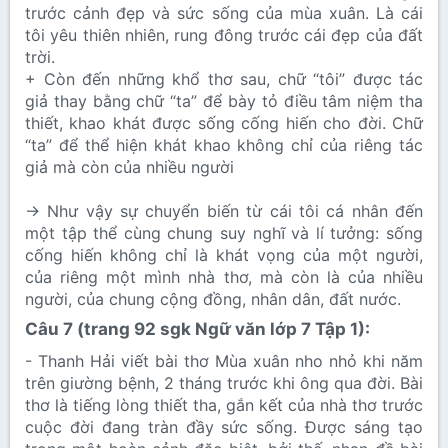
trước cảnh đẹp và sức sống của mùa xuân. Là cái
tôi yêu thiên nhiên, rung đông trước cái đẹp của đất
trời.
+ Còn đến những khổ thơ sau, chữ “tôi” được tác
giả thay bằng chữ “ta” để bày tỏ điều tâm niệm tha
thiết, khao khát được sống cống hiến cho đời. Chữ
“ta” để thể hiện khát khao không chỉ của riêng tác
giả mà còn của nhiều người
→ Như vậy sự chuyển biến từ cái tôi cá nhân đến
một tập thể cùng chung suy nghĩ và lí tưởng: sống
cống hiến không chỉ là khát vọng của một người,
của riêng một mình nhà thơ, mà còn là của nhiều
người, của chung cộng đồng, nhân dân, đất nước.
Câu 7 (trang 92 sgk Ngữ văn lớp 7 Tập 1):​
- Thanh Hải viết bài thơ Mùa xuân nho nhỏ khi năm
trên giường bệnh, 2 tháng trước khi ông qua đời. Bài
thơ là tiếng lòng thiết tha, gắn kết của nhà thơ trước
cuộc đời đang tràn đầy sức sống. Được sáng tạo