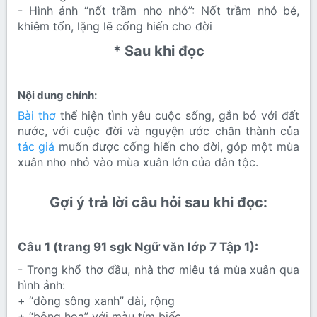
- Hình ảnh “nốt trầm nho nhỏ”: Nốt trầm nhỏ bé,
khiêm tốn, lặng lẽ cống hiến cho đời
* Sau khi đọc​
Nội dung chính:​
Bài thơ
thể hiện tình yêu cuộc sống, gắn bó với đất
nước, với cuộc đời và nguyện ước chân thành của
tác giả
muốn được cống hiến cho đời, góp một mùa
xuân nho nhỏ vào mùa xuân lớn của dân tộc.
Gợi ý trả lời câu hỏi sau khi đọc:​
Câu 1 (trang 91 sgk Ngữ văn lớp 7 Tập 1):​
- Trong khổ thơ đầu, nhà thơ miêu tả mùa xuân qua
hình ảnh:
+ “dòng sông xanh” dài, rộng
+ “bông hoa” với màu tím biếc