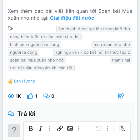
Xem thêm các bài viết liên quan tới Soạn bài Mùa
xuân nho nhỏ tại:
Giai điệu đất nước
T
âm thanh được gợi lên trong khổ thơ
ừ
dâng hiến tuổi trẻ của mình cho đời
k
hình ảnh người cầm súng
mua xuan nho nho
h
người ra đồng
sgk ngữ văn 7 bộ kết nối tri thức tập 2
ó
soạn bài mùa xuân nho nhỏ
thanh hai
a
trời bắt đầu hửng ấm khi cận tết
Lan Hương
R
e
a
1K
1
0
c
t
i
Trả lời
o
n
s
Bold
In nghiêng
Thêm tùy chọn…
Chèn liên kết
Chèn hình ảnh
Thêm tùy chọn…
Undo
Thêm tùy chọn…
Xem trước
: