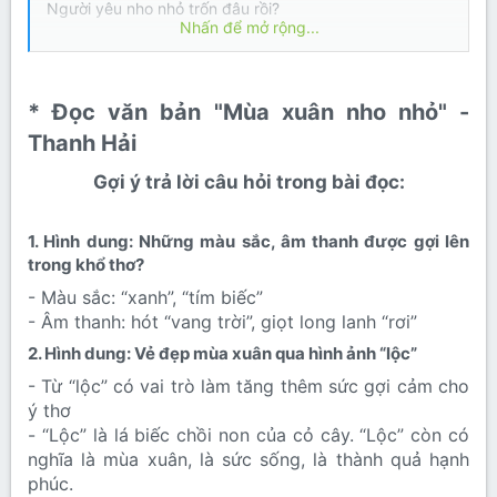
Người yêu nho nhỏ trốn đâu rồi?
Nhấn để mở rộng...
Bảo giùm với nhé, em tôi đó,
Tròn trĩnh Ngực trắng giòn như một trái rừng,
Mắt thì bằng rượu, tóc bằng hương.
* Đọc văn bản "Mùa xuân nho nhỏ" -
Miệng cười bừng nở hàm răng lựu,
Sáng cả trời xanh mấy dặm đường.
Thanh Hải​
Anh khắp rừng cao xuống lũng sâu,
Gợi ý trả lời câu hỏi trong bài đọc:​
Tìm em, đi hái lộc xuân đầu.
Trồng đâu chân đẹp tròn như cột?
Em đẹp son ngời như cổ lâu.
1. Hình dung: Những màu sắc, âm thanh được gợi lên
trong khổ thơ?​
Nghe nhịp đời lên, em bỏ anh,
- Màu sắc: “xanh”, “tím biếc”
Đua theo xuân nở rộn trăm cành.
- Âm thanh: hót “vang trời”, giọt long lanh “rơi”
Ý mùa cũng rộn trong thân mới,
Tóc rủ bờ tơ sợi liễu mành.
2. Hình dung: Vẻ đẹp mùa xuân qua hình ảnh “lộc”​
- Từ “lộc” có vai trò làm tăng thêm sức gợi cảm cho
Khách qua đường ơi! Em tôi đây,
ý thơ
Chân em: cỏ mượt, mắt: hồ đầy.
Lòng em hóa cảnh chờ anh gặp,
- “Lộc” là lá biếc chồi non của cỏ cây. “Lộc” còn có
Man mác hồn xuân ngọn gió hây.
nghĩa là mùa xuân, là sức sống, là thành quả hạnh
phúc.