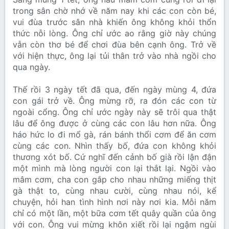
trong sân chờ nhớ về năm nay khi các con còn bé,
vui đùa trước sân nhà khiến ông không khỏi thổn
thức nỗi lòng. Ông chỉ ước ao rằng giờ này chúng
vẫn còn thơ bé để chơi đùa bên cạnh ông. Trở về
với hiện thực, ông lại tủi thân trở vào nhà ngồi cho
qua ngày.
Thế rồi 3 ngày tết đã qua, đến ngày mùng 4, đứa
con gái trở về. Ông mừng rỡ, ra đón các con từ
ngoài cổng. Ông chỉ ước ngày này sẽ trôi qua thật
lâu để ông được ở cùng các con lâu hơn nữa. Ông
háo hức lo đi mổ gà, rán bánh thổi cơm để ăn cơm
cùng các con. Nhìn thấy bố, đứa con không khỏi
thương xót bố. Cứ nghĩ đến cảnh bố già rồi lận đận
một mình mà lòng người con lại thắt lại. Ngồi vào
mâm cơm, cha con gắp cho nhau những miếng thịt
gà thật to, cùng nhau cười, cùng nhau nói, kể
chuyện, hỏi han tình hình nơi này nơi kia. Mỗi năm
chỉ có một lần, một bữa cơm tết quây quần của ông
với con. Ông vui mừng khôn xiết rồi lại ngậm ngùi