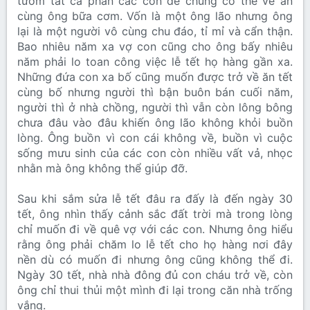
tươm tất cả phần các con để chúng có thể về ăn
cùng ông bữa cơm. Vốn là một ông lão nhưng ông
lại là một người vô cùng chu đáo, tỉ mỉ và cẩn thận.
Bao nhiêu năm xa vợ con cũng cho ông bấy nhiêu
năm phải lo toan công việc lễ tết họ hàng gần xa.
Những đứa con xa bố cũng muốn được trở về ăn tết
cùng bố nhưng người thì bận buôn bán cuối năm,
người thì ở nhà chồng, người thì vẫn còn lông bông
chưa đâu vào đâu khiến ông lão không khỏi buồn
lòng. Ông buồn vì con cái không về, buồn vì cuộc
sống mưu sinh của các con còn nhiều vất vả, nhọc
nhằn mà ông không thể giúp đỡ.
Sau khi sắm sửa lễ tết đâu ra đấy là đến ngày 30
tết, ông nhìn thấy cảnh sắc đất trời mà trong lòng
chỉ muốn đi về quê vợ với các con. Nhưng ông hiểu
rằng ông phải chăm lo lễ tết cho họ hàng nơi đây
nền dù có muốn đi nhưng ông cũng không thể đi.
Ngày 30 tết, nhà nhà đông đủ con cháu trở về, còn
ông chỉ thui thủi một mình đi lại trong căn nhà trống
vắng.