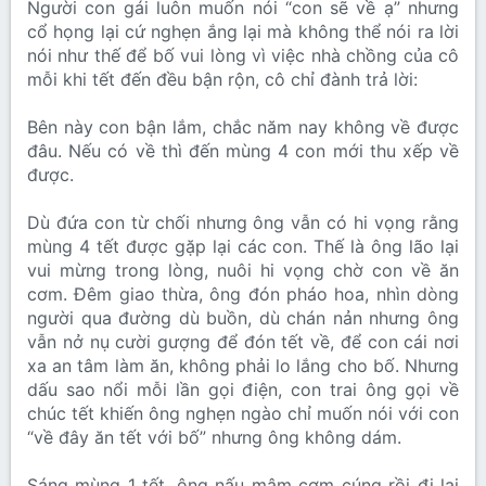
Người con gái luôn muốn nói “con sẽ về ạ” nhưng
cổ họng lại cứ nghẹn ắng lại mà không thể nói ra lời
nói như thế để bố vui lòng vì việc nhà chồng của cô
mỗi khi tết đến đều bận rộn, cô chỉ đành trả lời:
Bên này con bận lắm, chắc năm nay không về được
đâu. Nếu có về thì đến mùng 4 con mới thu xếp về
được.
Dù đứa con từ chối nhưng ông vẫn có hi vọng rằng
mùng 4 tết được gặp lại các con. Thế là ông lão lại
vui mừng trong lòng, nuôi hi vọng chờ con về ăn
cơm. Đêm giao thừa, ông đón pháo hoa, nhìn dòng
người qua đường dù buồn, dù chán nản nhưng ông
vẫn nở nụ cười gượng để đón tết về, để con cái nơi
xa an tâm làm ăn, không phải lo lắng cho bố. Nhưng
dấu sao nổi mỗi lần gọi điện, con trai ông gọi về
chúc tết khiến ông nghẹn ngào chỉ muốn nói với con
“về đây ăn tết với bố” nhưng ông không dám.
Sáng mùng 1 tết, ông nấu mâm cơm cúng rồi đi lại