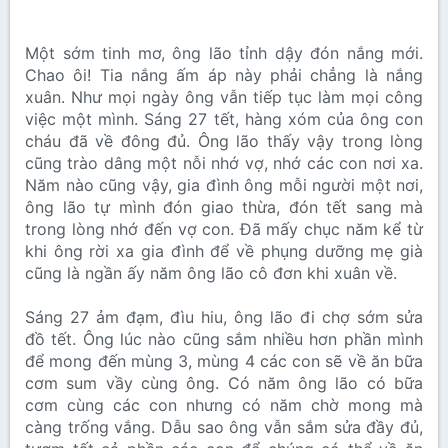
Một sớm tinh mơ, ông lão tỉnh dậy đón nắng mới.
Chao ôi! Tia nắng ấm áp này phải chẳng là nắng
xuân. Như mọi ngày ông vẫn tiếp tục làm mọi công
việc một mình. Sáng 27 tết, hàng xóm của ông con
cháu đã về đông đủ. Ông lão thấy vậy trong lòng
cũng trào dâng một nỗi nhớ vợ, nhớ các con nơi xa.
Năm nào cũng vậy, gia đình ông mỗi người một nơi,
ông lão tự mình đón giao thừa, đón tết sang mà
trong lòng nhớ đến vợ con. Đã mấy chục năm kể từ
khi ông rời xa gia đình để về phụng dưỡng mẹ già
cũng là ngần ấy năm ông lão cô đơn khi xuân về.
Sáng 27 ảm đạm, đìu hiu, ông lão đi chợ sớm sửa
đồ tết. Ông lúc nào cũng sắm nhiều hơn phần mình
để mong đến mùng 3, mùng 4 các con sẽ về ăn bữa
cơm sum vầy cùng ông. Có năm ông lão có bữa
cơm cùng các con nhưng có năm chờ mong mà
càng trống vắng. Dẫu sao ông vẫn sắm sửa đầy đủ,