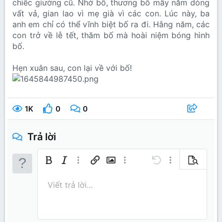
chiếc giường cũ. Nhớ bố, thương bố mấy năm dòng
vất vả, gian lao vì mẹ già vì các con. Lúc này, ba
anh em chỉ có thể vĩnh biệt bố ra đi. Hằng năm, các
con trở về lễ tết, thăm bố mà hoài niệm bóng hình
bố.
Hẹn xuân sau, con lại về với bố!
1K
0
0
Trả lời
Bold
In nghiêng
Thêm tùy chọn…
Chèn liên kết
Chèn hình ảnh
Thêm tùy chọn…
Undo
Thêm tùy chọn…
Xem trước
Căn trái
9
Lưu nháp
Danh sách có thứ tự
Normal
Arial
Kích thước
Mặt cười
Redo
Trích dẫn
Toggle BB code
Màu chữ
Media
Xóa định dạng
Phông chữ
Insert table
Bản thảo
Danh sách
Insert horizontal line
Căn lề
Spoiler
Paragraph format
Mã
Gạch ngang
Gạch chân
Inline spo
Viết trả lời...
10
Xóa bản thảo
Book Antiqua
Căn giữa
Heading 1
Danh sách không có t
Inline code
12
Courier New
Căn phải
Thụt lề
Heading 2