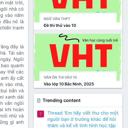
h mặt trời,
ngôi nhà có
ựng vào năm
NGỮ VĂN THPT
n đầu nó là
Đề thi thử vào 10
chiến tranh
rằng đây là
hà. Tài sản
 ngày. Ngôi
ỗ bao quanh
hay thế các
VĂN ÔN THI VÀO 10
i anh ấy cất
Vào lớp 10 Bắc Ninh, 2025
nh vào nhà,
 bụi bẩn và
mi xanh dài
Trending content
nh vẫn ngồi
ai khi hoàn
Thread 'Em hãy viết thư cho một
T
 mỏi nhừ và
người bạn ở trường khác để hỏi
hững gì anh
thăm và kể về tình hình học tập