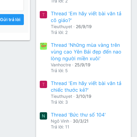
Trả lời: 2
Thread 'Em hãy viết bài văn tả
T
Gửi trả lời
cô giáo?'
Tieuthuyet
26/9/19
Trả lời: 2
Thread 'Những mùa vàng trên
vùng cao Yên Bái đẹp đến nao
lòng người miền xuôi'
Vanhoctre
25/9/19
Trả lời: 5
Thread 'Em hãy viết bài văn tả
T
chiếc thước kẻ?'
Tieuthuyet
3/10/19
Trả lời: 3
Thread 'Bức thư số 104'
N
Ngô Vinh
30/3/21
Trả lời: 11