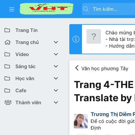
Trang Tin
Chào mừng b
- Nhà tài trợ
Trang chủ
- Hướng dẫn
Diễn đàn
Video
Bài viết mới
Youtube VHT News
Sáng tác
Văn học phương Tây
Có gì mới
Youtube VHT
Cuộc thi viết
Học văn
Trang 4-THE
Tiktok
Trại sáng tác
Lớp 12
Featured content
Cafe
Translate by
Liên hệ BTC
Lớp 11
Cafe Văn chương
Bài viết mới
Thành viên
Trương Thị Diễm 
Lớp 10
Văn Khoa
Đăng ký
Bài mới trên hồ sơ
Để có cuộc đời gút
Lớp 9
Cảm xúc (tâm sự)
Thành viên trực tuyến
Định