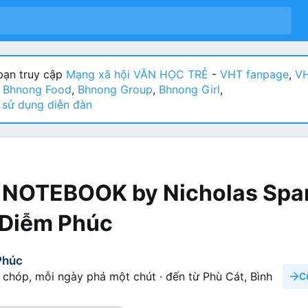
ạn truy cập
Mạng xã hội VĂN HỌC TRẺ
-
VHT fanpage
,
VH
:
Bhnong Food
,
Bhnong Group
,
Bhnong Girl
,
sử dụng diễn đàn
 NOTEBOOK by Nicholas Spa
 Diễm Phúc
Phúc
 chóp, mỗi ngày phá một chút
·
đến từ
Phù Cát, Bình
C