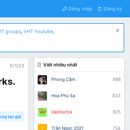
Đăng nhập
Đăng ký
T groups
,
VHT Youtube
,
Viết nhiều nhất
8/1/23
rks.
Phong Cầm
888
Hoa Phù Sa
833
Vanhoctre
825
ùng tác giả
Trần Ngọc 2021
754
T