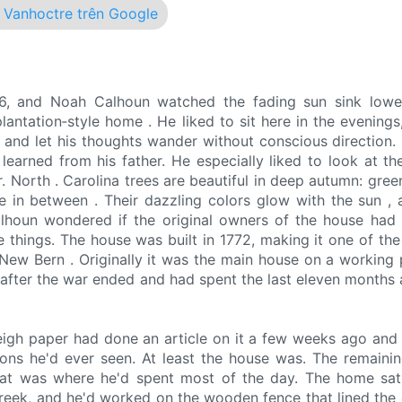
Vanhoctre trên Google
46, and Noah Calhoun watched the fading sun sink lowe
antation‐style home . He liked to sit here in the evenings,
, and let his thoughts wander without conscious direction.
 learned from his father. He especially liked to look at th
ver. North . Carolina trees are beautiful in deep autumn: gree
e in between . Their dazzling colors glow with the sun , 
lhoun wondered if the original owners of the house had 
 things. The house was built in 1772, making it one of the 
 New Bern . Originally it was the main house on a working p
 after the war ended and had spent the last eleven months 
eigh paper had done an article on it a few weeks ago and 
tions he'd ever seen. At least the house was. The remaini
hat was where he'd spent most of the day. The home sat
Creek, and he'd worked on the wooden fence that lined the 