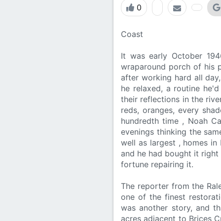
Lớp 8
Thời để nhớ
Bài mới trên hồ sơ
0
Lớp 7
Mùa yêu đầu
Tìm trong hồ sơ cá nhân
Coast
Lớp 6
Thời áo trắng (Nữ sinh)
It was early October 19
Văn học 5
wraparound porch of his pl
Đời sống
after working hard all day
Văn học 4
he relaxed, a routine he'd
Văn hoá
their reflections in the ri
Văn học 3
reds, oranges, every shad
Ngoại ngữ
hundredth time , Noah Ca
Văn học 2
evenings thinking the same
Giáo viên
well as largest , homes in
and he had bought it right
fortune repairing it.
The reporter from the Ral
one of the finest restora
was another story, and t
acres adjacent to Brices 