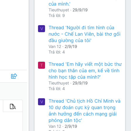
của mình.'
Tieuthuyet
29/9/19
Trả lời: 9
Thread 'Người đi tìm hình của
V
nước - Chế Lan Viên, bài thơ gối
đầu giường của tôi'
Van 12
2/9/19
Trả lời: 4
Thread 'Em hãy viết một bức thư
T
cho bạn thân của em, kể về tình
hình học tập của mình?'
Tieuthuyet
29/9/19
Trả lời: 4
Thread 'Chủ tịch Hồ Chí Minh và
V
10 dự đoán cực kỳ quan trọng
m tùy chọn…
Xem trước
ảnh hưởng đến cách mạng giải
phóng dân tộc'
Van 12
2/9/19