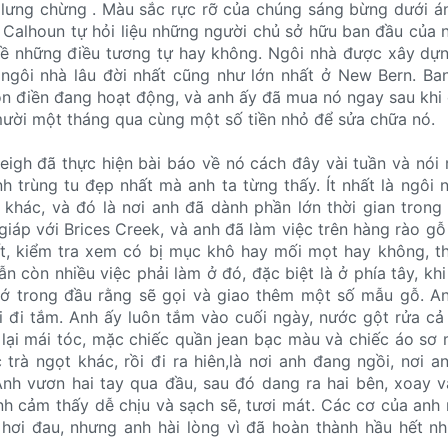
 lưng chừng . Màu sắc rực rỡ của chúng sáng bừng dưới án
 Calhoun tự hỏi liệu những người chủ sở hữu ban đầu của 
 về những điều tương tự hay không. Ngôi nhà được xây d
 ngôi nhà lâu đời nhất cũng như lớn nhất ở New Bern. Ba
ồn điền đang hoạt động, và anh ấy đã mua nó ngay sau khi 
mười một tháng qua cùng một số tiền nhỏ để sửa chữa nó.
eigh đã thực hiện bài báo về nó cách đây vài tuần và nói 
h trùng tu đẹp nhất mà anh ta từng thấy. Ít nhất là ngôi n
 khác, và đó là nơi anh đã dành phần lớn thời gian trong
giáp với Brices Creek, và anh đã làm việc trên hàng rào g
ất, kiểm tra xem có bị mục khô hay mối mọt hay không, t
ẫn còn nhiều việc phải làm ở đó, đặc biệt là ở phía tây, kh
hớ trong đầu rằng sẽ gọi và giao thêm một số mẫu gỗ. A
i đi tắm. Anh ấy luôn tắm vào cuối ngày, nước gột rửa cả
 lại mái tóc, mặc chiếc quần jean bạc màu và chiếc áo sơ 
 trà ngọt khác, rồi đi ra hiên,là nơi anh đang ngồi, nơi a
nh vươn hai tay qua đầu, sau đó dang ra hai bên, xoay v
nh cảm thấy dễ chịu và sạch sẽ, tươi mát. Các cơ của anh
 hơi đau, nhưng anh hài lòng vì đã hoàn thành hầu hết n