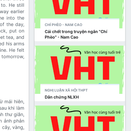
o. He still
way earlier
e into the
of the day,
CHÍ PHÈO - NAM CAO
ack, put on
Cái chết trong truyện ngắn "Chí
et tea, and
Phèo" - Nam Cao
ed his arms
ne. He felt
e tomorrow,
NGHỊ LUẬN XÃ HỘI THPT
Dẫn chứng NLXH
ừ mái hiên,
sau khi làm
h thư giãn,
nh ảnh phản
 cây, vàng,