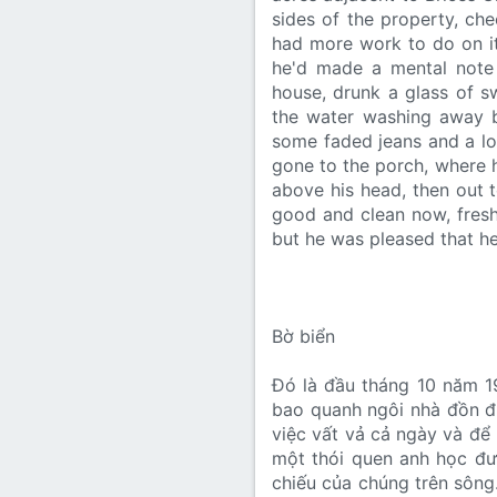
sides of the property, che
had more work to do on it 
he'd made a mental note 
house, drunk a glass of s
the water washing away b
some faded jeans and a lo
gone to the porch, where h
above his head, then out t
good and clean now, fresh
but he was pleased that h
Bờ biển
Đó là đầu tháng 10 năm 19
bao quanh ngôi nhà đồn đi
việc vất vả cả ngày và để
một thói quen anh học đượ
chiếu của chúng trên sông.