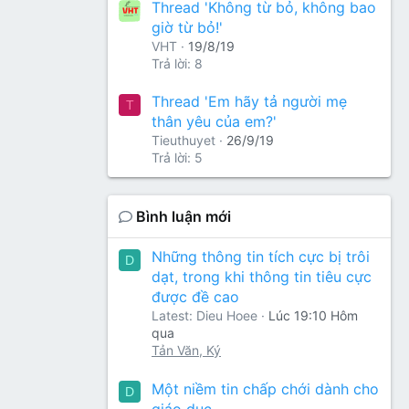
Thread 'Không từ bỏ, không bao
giờ từ bỏ!'
VHT
19/8/19
Trả lời: 8
Thread 'Em hãy tả người mẹ
T
thân yêu của em?'
Tieuthuyet
26/9/19
Trả lời: 5
Bình luận mới
Những thông tin tích cực bị trôi
D
dạt, trong khi thông tin tiêu cực
được đề cao
Latest: Dieu Hoee
Lúc 19:10 Hôm
qua
Tản Văn, Ký
Một niềm tin chấp chới dành cho
D
giáo dục