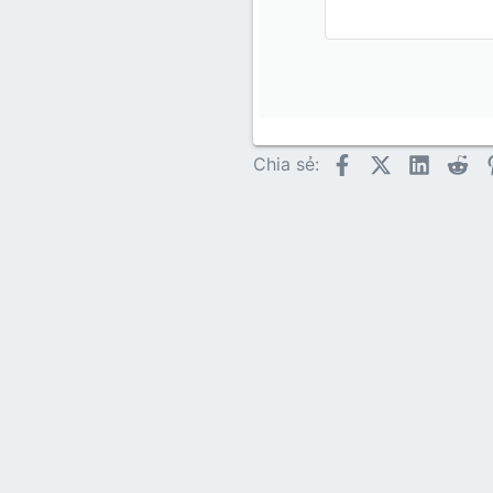
15
Courie
18
Georgia
22
Tahoma
26
Times N
Trebuch
Facebook
X (Twitter)
LinkedI
Re
Chia sẻ:
Verdana