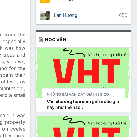
Lan Hương
650
r from the
HỌC VĂN
 especially
 It was how
e trees and
ns, yellows,
and for the
spent their
oldest , as
lantation ,
NHỮNG BÀI VĂN ĐẠT GIẢI HSG QG
and a small
Văn chương học sinh giỏi quốc gia
hay như thế nào..
said it was
ng property
 on twelve
other three