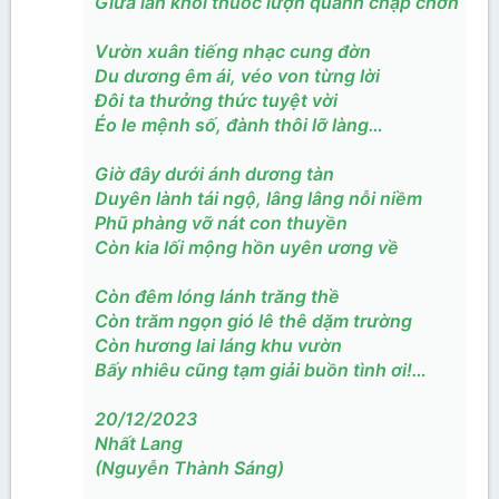
Giữa làn khói thuốc lượn quanh chập chờn
Vườn xuân tiếng nhạc cung đờn
Du dương êm ái, véo von từng lời
Đôi ta thưởng thức tuyệt vời
Éo le mệnh số, đành thôi lỡ làng…
Giờ đây dưới ánh dương tàn
Duyên lành tái ngộ, lâng lâng nỗi niềm
Phũ phàng vỡ nát con thuyền
Còn kia lối mộng hồn uyên ương về
Còn đêm lóng lánh trăng thề
Còn trăm ngọn gió lê thê dặm trường
Còn hương lai láng khu vườn
Bấy nhiêu cũng tạm giải buồn tình ơi!…
20/12/2023
Nhất Lang
(Nguyễn Thành Sáng)