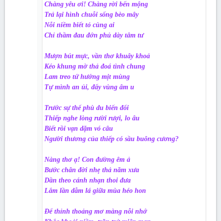
Chàng yêu ơi! Chàng rời bến mộng
Trả lại hình chuỗi sống bèo mây
Nỗi niềm biết tỏ cùng ai
Chỉ thầm đau đớn phủ dày tâm tư
Mượn bút mực, vần thơ khuây khoả
Kéo khung mờ thả đoá tình chung
Lam treo tứ hướng mịt mùng
Tự mình an ủi, đẩy vùng âm u
Trước sự thể phù du biến đổi
Thiếp nghe lòng rười rượi, lo âu
Biết rồi vạn dặm vó câu
Người thương của thiếp có sầu buông cương?
Nàng thơ ạ! Con đường êm ả
Bước chân đời nhẹ thả năm xưa
Dần theo cánh nhạn thoi đưa
Lắm lần dẫm lá giữa mùa héo hon
Để thỉnh thoảng mơ màng nỗi nhớ