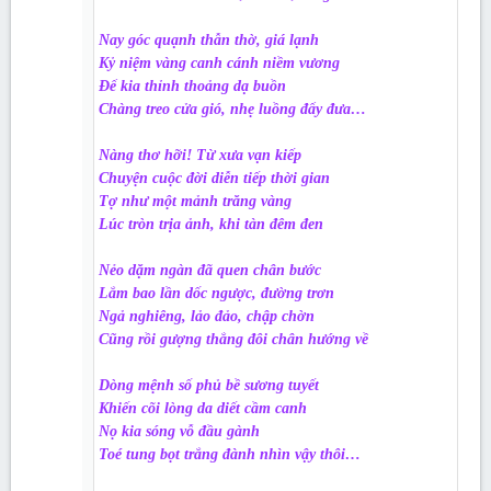
Nay góc quạnh thẫn thờ, giá lạnh
Kỷ niệm vàng canh cánh niềm vương
Để kia thỉnh thoảng dạ buồn
Chàng treo cửa gió, nhẹ luồng đẩy đưa…
Nàng thơ hỡi! Từ xưa vạn kiếp
Chuyện cuộc đời diễn tiếp thời gian
Tợ như một mảnh trăng vàng
Lúc tròn trịa ảnh, khi tàn đêm đen
Nẻo dặm ngàn đã quen chân bước
Lắm bao lần dốc ngược, đường trơn
Ngả nghiêng, lảo đảo, chập chờn
Cũng rồi gượng thẳng đôi chân hướng về
Dòng mệnh số phủ bề sương tuyết
Khiến cõi lòng da diết cầm canh
Nọ kia sóng vỗ đầu gành
Toé tung bọt trắng đành nhìn vậy thôi…