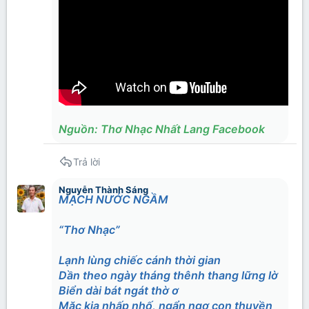
Nguồn: Thơ Nhạc Nhất Lang Facebook
Trả lời
Nguyễn Thành Sáng
MẠCH NƯỚC NGẦM
“Thơ Nhạc”
Lạnh lùng chiếc cánh thời gian
Dần theo ngày tháng thênh thang lững lờ
Biển dài bát ngát thờ ơ
Mặc kia nhấp nhố, ngẩn ngơ con thuyền