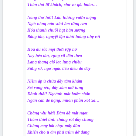
Thẫn thờ lữ khách, chơ vơ gót buồn…
Nàng thơ hỡi! Làn hương vườn mộng
Ngát nồng nàn sưởi ấm từng cơn
Hóa thành chuỗi hạt hàn sương
Ráng tàn, nguyệt lặn dưới luồng nhẹ rơi
Hoa đủ sắc một thời rợp nở
Nay héo tàn, rụng vỡ dần theo
Lang thang gió lạc lưng chiều
Sững sờ, ngơ ngác tiêu điều đó đây
Niềm ấp ủ chứa đầy tâm khảm
Sét vang rền, đẩy xám mờ tung
Đành thôi! Ngoảnh mặt bước chân
Ngàn cân đè nặng, muôn phần xót xa…
Chàng yêu hỡi! Đậm đà mật ngọt
Thắm thiết tình chàng rót đầy chung
Chẳng may bất chợt mây đùn
Khiến cho u ám phủ trùm dở dang