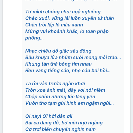
Tự mình chống chọi ngả nghiêng
Chèo xuôi, vững lái luồn xuyên tử thần
Chân trời lấp ló màu xanh
Mừng vui khoảnh khắc, lo toan phập
phồng…
Nhạc chiều dỗ giấc sầu đông
Bầu khuya lửa nhúm sưởi mong mỏi trào…
Khung tàn thả bóng tìm nhau
Rền vang tiếng sáo, nhẹ câu bồi hồi…
Ta rồi vẫn trước ngàn khơi
Tròn xoe ánh mắt, đầy vơi nỗi niềm
Chập chờn những lúc lặng yên
Vườn thơ tạm gửi hình em ngậm ngùi…
Ơi này! Ơi hỡi đàn ơi!
Bài ca dang dở, bờ môi ngỡ ngàng
Cơ trời biến chuyển nghìn năm