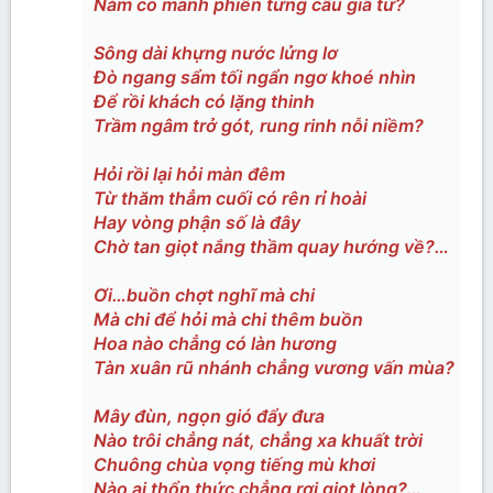
Nằm co mảnh phiến từng câu giã từ?
Sông dài khựng nước lửng lơ
Đò ngang sẩm tối ngẩn ngơ khoé nhìn
Để rồi khách có lặng thinh
Trầm ngâm trở gót, rung rinh nỗi niềm?
Hỏi rồi lại hỏi màn đêm
Từ thăm thẳm cuối có rên rỉ hoài
Hay vòng phận số là đây
Chờ tan giọt nắng thầm quay hướng về?…
Ơi…buồn chợt nghĩ mà chi
Mà chi để hỏi mà chi thêm buồn
Hoa nào chẳng có làn hương
Tàn xuân rũ nhánh chẳng vương vấn mùa?
Mây đùn, ngọn gió đẩy đưa
Nào trôi chẳng nát, chẳng xa khuất trời
Chuông chùa vọng tiếng mù khơi
Nào ai thổn thức chẳng rơi giọt lòng?…