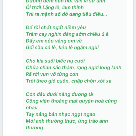
Đường đêm hun hút vân vi sự tình
Ôi trời! Lặng lẽ, làm thinh
Thì ra mệnh số dở dang tiêu điều…
Để rồi chất ngất niềm yêu
Trăm cay nghìn đắng sớm chiều ủ ê
Đẩy em nẻo vắng em về
Gối sầu cô lẻ, kéo lê ngậm ngùi
Cho kia suối biếc nụ cười
Chứa chan sắc thắm, rạng ngời long lanh
Rã rời vụn vỡ từng cơn
Trôi theo gió cuốn, chập chờn xót xa
Còn đâu dưới nắng dương tà
Công viên thoảng mát quyện hoà cùng
nhau
Tay nâng bản nhạc ngọt ngào
Mời anh thưởng thức, ửng trào ánh
thương…