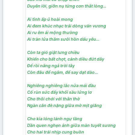
Ảnh: St
Duyên lời, giỡn nụ từng cơn thắt lòng…
Nguồn: Thơ Nhạc Nhất Lang Facebook
Ai tình ấp ủ hoài mong
Ai đem khúc nhạc trải dòng vấn vương
Ai ru êm ái mộng thường
Ai tràn lửa thắm sưởi hồn dấu yêu…
Còn ta gió giật lưng chiều
Khiến cho bất chợt, cánh diều đứt dây
Để rồi nắng ngả trời tây
Còn đâu để ngắm, để say dạt dào…
Nghiêng nghiêng lắc nửa mái đầu
Cố rùn sức đẩy khối sầu lửng lơ
Cho thôi chới với thẫn thờ
Ngàn cân đè nặng giữa mờ mịt giăng
Cho kia lóng lánh ngự tầng
Dần quen nghẹn ánh giữa màn tuyết sương
Cho hai trái nhịp cung buồn