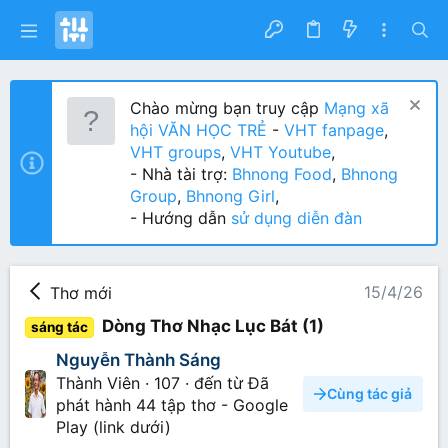
Chào mừng bạn truy cập
Mạng xã
hội VĂN HỌC TRẺ
-
VHT fanpage
,
VHT groups
,
VHT Youtube
,
- Nhà tài trợ:
Bhnong Food
,
Bhnong
Group
,
Bhnong Girl
,
- Hướng dẫn
sử dụng diễn đàn
15/4/26
Thơ mới
Dòng Thơ Nhạc Lục Bát (1)
sáng tác
Nguyễn Thành Sáng
Thành Viên
·
107
·
đến từ
Đã
Cùng tác giả
phát hành 44 tập thơ - Google
Play (link dưới)