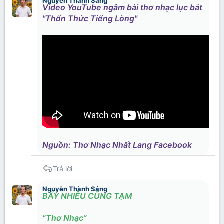
Nguyễn Thành Sáng
Video YouTube ngâm bài thơ nhạc lục bát
"Thổn Thức Tiếng Lòng
"
Nguồn: Thơ Nhạc Nhất Lang Facebook
Trả lời
Nguyễn Thành Sáng
BẤY NHIÊU CŨNG TẠM
“Thơ Nhạc”