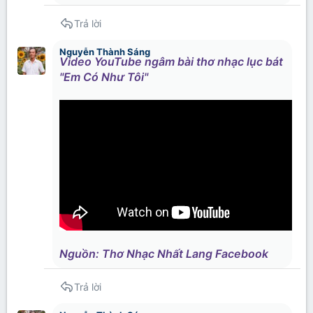
Trả lời
Nguyễn Thành Sáng
Video YouTube ngâm bài thơ nhạc lục bát
"Em Có Như Tôi"
Nguồn: Thơ Nhạc Nhất Lang Facebook
Trả lời