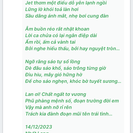
Jet thơm một điếu dỗ yên lạnh ngồi
Lững lờ khói toả làn hơi
Sầu dâng ánh mắt, nhẹ bơi cung đàn
Âm buồn réo rắt nhặt khoan
Lời ca chửa có lại ngân điệp dài
Ấm rồi, ấm cả vành tai
Bởi nghe hiểu thấu, bởi hay nguyệt tròn…
Ngỡ rằng sáo tự sổ lồng
Dè đâu sáo khổ, sáo trông từng giờ
Đìu hiu, mây gió hững hờ
Để cho sáo nghẹn, khóc bờ tuyết sương…
Lan ơi! Chất ngất tơ vương
Phũ phàng mệnh số, đoạn trường đời em
Vậy mà anh nỡ rỉ rên
Trách kia đành đoạn mũi tên trái tình…
14/12/2023