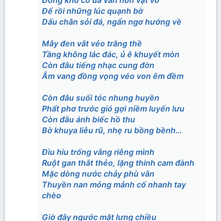
Đồng khô cỏ úa vẫn hơn vật vờ
Để rồi những lúc quạnh bờ
Dấu chân sỏi đá, ngẩn ngơ hướng về
Mây đen vắt vẻo trăng thề
Tầng không lác đác, ủ ê khuyết mòn
Còn đâu tiếng nhạc cung đờn
Âm vang đồng vọng véo von êm đềm
Còn đâu suối tóc nhung huyền
Phất phơ trước gió gợi niềm luyến lưu
Còn đâu ánh biếc hồ thu
Bờ khuya liễu rũ, nhẹ ru bồng bềnh…
Đìu hiu trống vắng riêng mình
Ruột gan thắt thẻo, lặng thinh cam đành
Mặc dòng nước chảy phù vân
Thuyền nan mỏng mảnh cố nhanh tay
chèo
Giờ đây ngước mặt lưng chiều