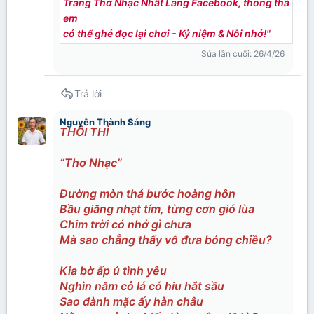
Trang Thơ Nhạc Nhất Lang Facebook, thong thả
em
có thể ghé đọc lại chơi - Kỷ niệm & Nỗi nhớ!"
Sửa lần cuối:
26/4/26
Trả lời
Nguyễn Thành Sáng
THÔI THÌ
“Thơ Nhạc”
Đường mòn thả bước hoàng hôn
Bầu giăng nhạt tím, từng cơn gió lùa
Chim trời có nhớ gì chưa
Mà sao chẳng thấy vỗ đưa bóng chiều?
Kia bờ ấp ủ tình yêu
Nghìn năm cỏ lá có hiu hắt sầu
Sao đành mặc ấy hàn châu