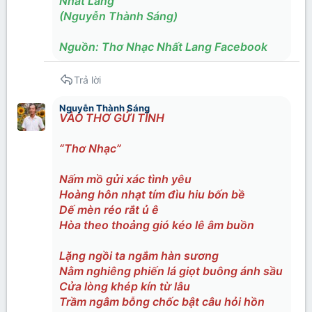
Nhất Lang
(Nguyễn Thành Sáng)
Nguồn: Thơ Nhạc Nhất Lang Facebook
Trả lời
Nguyễn Thành Sáng
VÀO THƠ GỬI TÌNH
“Thơ Nhạc”
Nấm mồ gửi xác tình yêu
Hoàng hôn nhạt tím đìu hiu bốn bề
Dế mèn réo rắt ủ ê
Hòa theo thoảng gió kéo lê âm buồn
Lặng ngồi ta ngắm hàn sương
Nằm nghiêng phiến lá giọt buông ánh sầu
Cửa lòng khép kín từ lâu
Trầm ngâm bỗng chốc bật câu hỏi hồn