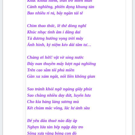
Khắc khoải niềm, trăn trở miên man
Cành nghiêng, phiến đọng khung tàn
Bao nhiêu rỉ rả, bấy ngần tái tê
Chìm thao thức, lê thê dòng nghĩ
Khúc nhạc tình âm ỉ dẳng dai
Tà dương hướng vọng trời mây
Ảnh hình, kỷ niệm kéo dài tâm tư…
Chàng ơi hỡi! vật vờ sóng nước
Đẩy nan thuyền mấy lượt ngả nghiêng
Trên cao sẫm tối phủ miền
Gần xa xám ngắt, nối liền không gian
Sao tránh khỏi ngỡ ngàng giây phút
Sao chẳng nhiều day dứt, luyến lưu
Cho kia bảng lảng sương mù
Kết chùm mắc võng, lắc lư ánh sầu
Để yêu dấu thuở nào đầy ắp
Nghẹn lửa tàn bếp ngập dày tro
Sông xưa vắng bóng con đò