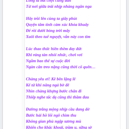
Lòng ta bất chợt cung đàn
Từ nơi giữa trái nhịp nhàng ngân nga
Hãy trồi lên cùng ta giây phút
Quyện tâm tình cảm xúc khỏa khuây
Để rồi dưới bóng trời mây
Xuôi theo tuế nguyệt, vẫn này con tim
Lúc thao thức hiên thềm day dứt
Khi ráng tàn nhói nhức, chơi vơi
Ngẫm bao thế sự cuộc đời
Ngàn cân treo nặng cũng thời cố quên…
Chàng yêu ơi! Kề bên lặng lẽ
Kể từ khi nắng ngả bờ đê
Nhìn chàng khựng bước chân đi
Thiếp nghe tấc dạ cũng thì thầm đau
Đường trăng mộng nhịp cầu dang dở
Bước hải hồ lối ngõ chìm thu
Không gian phủ ngập sương mù
Khiến cho khắc khoải, trầm u, sững sờ