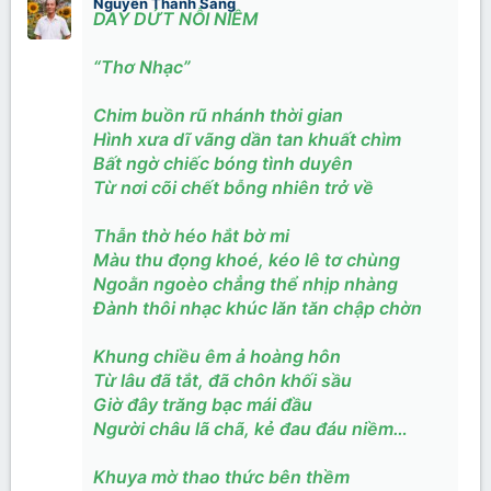
Nguyễn Thành Sáng
DAY DỨT NỖI NIỀM
“Thơ Nhạc”
Chim buồn rũ nhánh thời gian
Hình xưa dĩ vãng dần tan khuất chìm
Bất ngờ chiếc bóng tình duyên
Từ nơi cõi chết bỗng nhiên trở về
Thẫn thờ héo hắt bờ mi
Màu thu đọng khoé, kéo lê tơ chùng
Ngoằn ngoèo chẳng thể nhịp nhàng
Đành thôi nhạc khúc lăn tăn chập chờn
Khung chiều êm ả hoàng hôn
Từ lâu đã tắt, đã chôn khối sầu
Giờ đây trăng bạc mái đầu
Người châu lã chã, kẻ đau đáu niềm…
Khuya mờ thao thức bên thềm