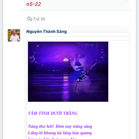
Trả lời
Nguyễn Thành Sáng
TÂM TÌNH DƯỚI TRĂNG
Nàng thơ hỡi! Đêm nay trăng sáng
Lững lờ khung lai láng hào quang