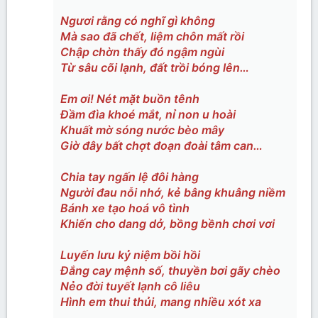
Ngươi rằng có nghĩ gì không
Mà sao đã chết, liệm chôn mất rồi
Chập chờn thấy đó ngậm ngùi
Từ sâu cõi lạnh, đất trồi bóng lên…
Em ơi! Nét mặt buồn tênh
Đầm đìa khoé mắt, nỉ non u hoài
Khuất mờ sóng nước bèo mây
Giờ đây bất chợt đoạn đoài tâm can…
Chia tay ngấn lệ đôi hàng
Người đau nỗi nhớ, kẻ bâng khuâng niềm
Bánh xe tạo hoá vô tình
Khiến cho dang dở, bồng bềnh chơi vơi
Luyến lưu kỷ niệm bồi hồi
Đắng cay mệnh số, thuyền bơi gãy chèo
Nẻo đời tuyết lạnh cô liêu
Hình em thui thủi, mang nhiều xót xa