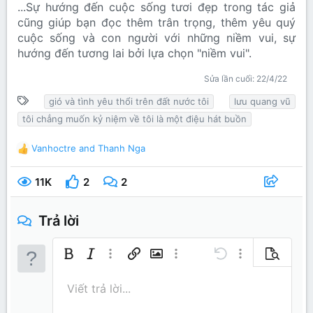
...Sự hướng đến cuộc sống tươi đẹp trong tác giả
cũng giúp bạn đọc thêm trân trọng, thêm yêu quý
cuộc sống và con người với những niềm vui, sự
hướng đến tương lai bởi lựa chọn "niềm vui".
Sửa lần cuối:
22/4/22
T
gió và tình yêu thổi trên đất nước tôi
lưu quang vũ
ừ
tôi chẳng muốn kỷ niệm về tôi là một điệu hát buồn
k
h
Vanhoctre
and
Thanh Nga
R
ó
e
a
a
11K
2
2
c
t
i
Trả lời
o
n
s
Bold
In nghiêng
Thêm tùy chọn…
Chèn liên kết
Chèn hình ảnh
Thêm tùy chọn…
Undo
Thêm tùy chọn…
Xem trước
:
Căn trái
9
Lưu nháp
Danh sách có thứ tự
Normal
Arial
Kích thước
Mặt cười
Redo
Trích dẫn
Toggle BB code
Màu chữ
Media
Xóa định dạng
Phông chữ
Insert table
Bản thảo
Danh sách
Insert horizontal line
Căn lề
Spoiler
Paragraph format
Mã
Gạch ngang
Gạch chân
Inline spo
Viết trả lời...
10
Xóa bản thảo
Book Antiqua
Căn giữa
Heading 1
Danh sách không có t
Inline code