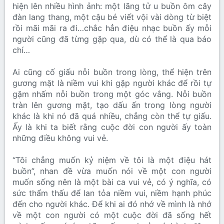
hiện lên nhiều hình ảnh: một lãng tử u buồn ôm cây
đàn lang thang, một cậu bé viết vội vài dòng từ biệt
rồi mãi mãi ra đi…chắc hẳn điệu nhạc buồn ấy mỗi
người cũng đã từng gặp qua, dù có thể là qua báo
chí…
Ai cũng cố giấu nỗi buồn trong lòng, thể hiện trên
gương mặt là niềm vui khi gặp người khác để rồi tự
gặm nhấm nỗi buồn trong một góc vắng. Nỗi buồn
tràn lên gương mặt, tạo dấu ấn trong lòng người
khác là khi nó đã quá nhiều, chẳng còn thể tự giấu.
Ấy là khi ta biết rằng cuộc đời con người ấy toàn
những điều không vui vẻ.
“Tôi chẳng muốn kỷ niệm về tôi là một điệu hát
buồn”, nhan đề vừa muốn nói về một con người
muốn sống nên là một bài ca vui vẻ, có ý nghĩa, có
sức thẩm thấu để lan tỏa niềm vui, niềm hạnh phúc
đến cho người khác. Để khi ai đó nhớ về mình là nhớ
về một con người có một cuộc đời đã sống hết