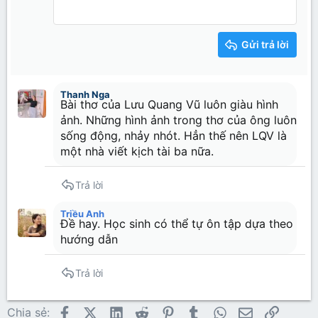
12
Courier New
Căn phải
Thụt lề
Heading 2
15
Georgia
Justify text
Tăng lề
Gửi trả lời
Heading 3
18
Tahoma
22
Times New Roman
Thanh Nga
26
Trebuchet MS
Bài thơ của Lưu Quang Vũ luôn giàu hình
ảnh. Những hình ảnh trong thơ của ông luôn
Verdana
sống động, nhảy nhót. Hẳn thế nên LQV là
một nhà viết kịch tài ba nữa.
Trả lời
Triều Anh
Đề hay. Học sinh có thể tự ôn tập dựa theo
hướng dẫn
Trả lời
Facebook
X (Twitter)
LinkedIn
Reddit
Pinterest
Tumblr
WhatsApp
Email
Link
Chia sẻ: