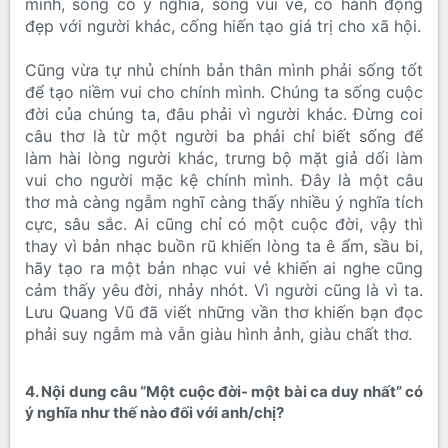
mình, sống có ý nghĩa, sống vui vẻ, có hành động
đẹp với người khác, cống hiến tạo giá trị cho xã hội.
Cũng vừa tự nhủ chính bản thân mình phải sống tốt
để tạo niềm vui cho chính mình. Chúng ta sống cuộc
đời của chúng ta, đâu phải vì người khác. Đừng coi
câu thơ là từ một người ba phải chỉ biết sống để
làm hài lòng người khác, trưng bộ mặt giả dối làm
vui cho người mặc kệ chính mình. Đây là một câu
thơ mà càng ngẫm nghĩ càng thấy nhiều ý nghĩa tích
cực, sâu sắc. Ai cũng chỉ có một cuộc đời, vậy thì
thay vì bản nhạc buồn rũ khiến lòng ta ê ẩm, sầu bi,
hãy tạo ra một bản nhạc vui vẻ khiến ai nghe cũng
cảm thấy yêu đời, nhảy nhót. Vì người cũng là vì ta.
Lưu Quang Vũ đã viết những vần thơ khiến bạn đọc
phải suy ngẫm mà vẫn giàu hình ảnh, giàu chất thơ.
4. Nội dung câu “Một cuộc đời- một bài ca duy nhất” có
ý nghĩa như thế nào đối với anh/chị?​