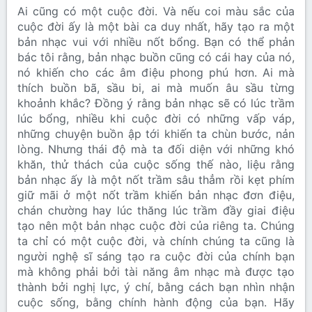
Ai cũng có một cuộc đời. Và nếu coi màu sắc của
cuộc đời ấy là một bài ca duy nhất, hãy tạo ra một
bản nhạc vui với nhiều nốt bổng. Bạn có thể phản
bác tôi rằng, bản nhạc buồn cũng có cái hay của nó,
nó khiến cho các âm điệu phong phú hơn. Ai mà
thích buồn bã, sầu bi, ai mà muốn âu sầu từng
khoảnh khắc? Đồng ý rằng bản nhạc sẽ có lúc trầm
lúc bổng, nhiều khi cuộc đời có những vấp váp,
những chuyện buồn ập tới khiến ta chùn bước, nản
lòng. Nhưng thái độ mà ta đối diện với những khó
khăn, thử thách của cuộc sống thế nào, liệu rằng
bản nhạc ấy là một nốt trầm sâu thẳm rồi kẹt phím
giữ mãi ở một nốt trầm khiến bản nhạc đơn điệu,
chán chường hay lúc thăng lúc trầm đầy giai điệu
tạo nên một bản nhạc cuộc đời của riêng ta. Chúng
ta chỉ có một cuộc đời, và chính chúng ta cũng là
người nghệ sĩ sáng tạo ra cuộc đời của chính bạn
mà không phải bởi tài năng âm nhạc mà được tạo
thành bởi nghị lực, ý chí, bằng cách bạn nhìn nhận
cuộc sống, bằng chính hành động của bạn. Hãy