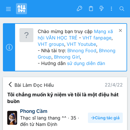
Chào mừng bạn truy cập
Mạng xã
hội VĂN HỌC TRẺ
-
VHT fanpage
,
VHT groups
,
VHT Youtube
,
- Nhà tài trợ:
Bhnong Food
,
Bhnong
Group
,
Bhnong Girl
,
- Hướng dẫn
sử dụng diễn đàn
22/4/22
Bài Làm Đọc Hiểu
Tôi chẳng muốn kỷ niệm về tôi là một điệu hát
buồn
Phong Cầm
Thạc sĩ lang thang ^^
·
35
·
Cùng tác giả
đến từ
Nam Định