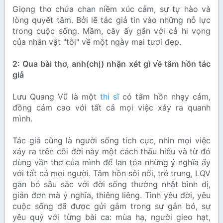
Giọng thơ chứa chan niềm xúc cảm, sự tự hào và
lòng quyết tâm. Bởi lẽ tác giả tin vào những nỗ lực
trong cuộc sống. Mầm, cây ấy gắn với cả hi vọng
của nhân vật "tôi" về một ngày mai tươi đẹp.
2: Qua bài thơ, anh(chị) nhận xét gì về tâm hồn tác
giả
Lưu Quang Vũ là một
thi sĩ
có tâm hồn nhạy cảm,
đồng cảm cao với tất cả mọi việc xảy ra quanh
mình.
Tác giả cũng là người sống tích cực, nhìn mọi việc
xảy ra trên cõi đời này một cách thấu hiểu và từ đó
dùng vần thơ của mình để lan tỏa những ý nghĩa ấy
với tất cả mọi người. Tâm hồn sôi nổi, trẻ trung, LQV
gắn bó sâu sắc với đời sống thường nhật bình dị,
giản đơn mà ý nghĩa, thiêng liêng. Tình yêu đời, yêu
cuộc sống đã được gửi gắm trong sự gắn bó, sự
yêu quý với từng bài ca: mùa hạ, người gieo hạt,