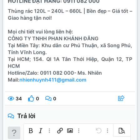
HOTLINE ĐẶT HÀNG: 0911 082 000​
Thùng rác 120L – 240L – 660L | Bền đẹp – Giá tốt –
Giao hàng tận nơi!
Mọi chi tiết vui lòng liên hệ:
CÔNG TY TNHH PHAN KHÁNH ĐĂNG
Tại Miền Tây: Khu dân cư Phú Thuận, xã Song Phú,
Tỉnh Vĩnh Long.
Tại HCM; 154. Ql 1A Tân Thới Hiệp, Quận 12, TP
HCM
Hotline/Zalo: 0911 082 000- Ms. Nhiên
Mail:
nhienhuynh411@gmail.com
34
0
0
Trả lời
Bold
In nghiêng
Thêm tùy chọn…
Chèn liên kết
Chèn hình ảnh
Thêm tùy chọn…
Undo
Thêm tùy chọn…
Xem trước