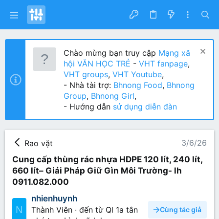
Chào mừng bạn truy cập
Mạng xã
hội VĂN HỌC TRẺ
-
VHT fanpage
,
VHT groups
,
VHT Youtube
,
- Nhà tài trợ:
Bhnong Food
,
Bhnong
Group
,
Bhnong Girl
,
- Hướng dẫn
sử dụng diễn đàn
3/6/26
Rao vặt
Cung cấp thùng rác nhựa HDPE 120 lít, 240 lít,
660 lít– Giải Pháp Giữ Gìn Môi Trường- lh
0911.082.000
nhienhuynh
N
Thành Viên
·
đến từ
Ql 1a tân
Cùng tác giả