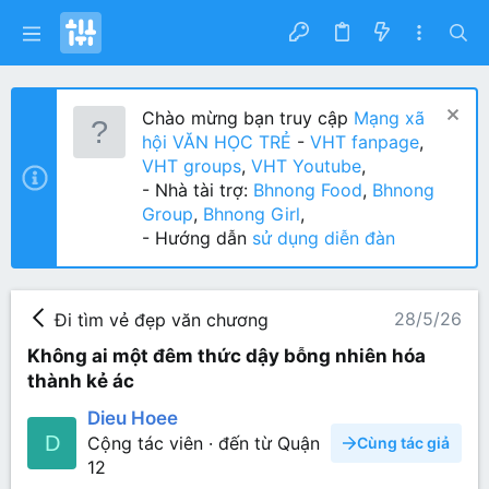
Chào mừng bạn truy cập
Mạng xã
hội VĂN HỌC TRẺ
-
VHT fanpage
,
VHT groups
,
VHT Youtube
,
- Nhà tài trợ:
Bhnong Food
,
Bhnong
Group
,
Bhnong Girl
,
- Hướng dẫn
sử dụng diễn đàn
28/5/26
Đi tìm vẻ đẹp văn chương
Không ai một đêm thức dậy bỗng nhiên hóa
thành kẻ ác
Dieu Hoee
D
Cộng tác viên
·
đến từ
Quận
Cùng tác giả
12