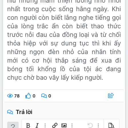
niu những mầm thiện lương nhỏ nhoi
nhất trong cuộc sống hằng ngày. Khi
con người còn biết lắng nghe tiếng gọi
của lòng trắc ẩn còn biết thao thức
trước nỗi đau của đồng loại và từ chối
thỏa hiệp với sự dung tục thì khi ấy
những ngọn đèn nhỏ của nhân tính
mới có cơ hội thắp sáng để xua đi
bóng tối khổng lồ của tội ác đang
chực chờ bao vây lấy kiếp người.
78
0
0
Trả lời
Bold
In nghiêng
Thêm tùy chọn…
Chèn liên kết
Chèn hình ảnh
Thêm tùy chọn…
Undo
Thêm tùy chọn…
Xem trước