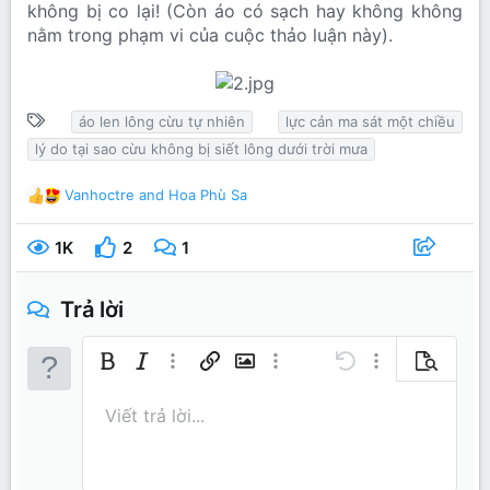
không bị co lại! (Còn áo có sạch hay không không
nằm trong phạm vi của cuộc thảo luận này).
T
áo len lông cừu tự nhiên
lực cản ma sát một chiều
ừ
lý do tại sao cừu không bị siết lông dưới trời mưa
k
h
Vanhoctre
and
Hoa Phù Sa
R
ó
e
a
a
1K
2
1
c
t
i
Trả lời
o
n
s
Bold
In nghiêng
Thêm tùy chọn…
Chèn liên kết
Chèn hình ảnh
Thêm tùy chọn…
Undo
Thêm tùy chọn…
Xem trước
:
Căn trái
9
Lưu nháp
Danh sách có thứ tự
Normal
Arial
Kích thước
Mặt cười
Redo
Trích dẫn
Toggle BB code
Màu chữ
Media
Xóa định dạng
Phông chữ
Insert table
Bản thảo
Danh sách
Insert horizontal line
Căn lề
Spoiler
Paragraph format
Mã
Gạch ngang
Gạch chân
Inline spo
Viết trả lời...
10
Xóa bản thảo
Book Antiqua
Căn giữa
Heading 1
Danh sách không có t
Inline code
12
Courier New
Căn phải
Thụt lề