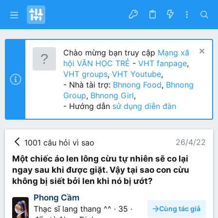
Chào mừng bạn truy cập
Mạng xã
hội VĂN HỌC TRẺ
-
VHT fanpage
,
VHT groups
,
VHT Youtube
,
- Nhà tài trợ:
Bhnong Food
,
Bhnong
Group
,
Bhnong Girl
,
- Hướng dẫn
sử dụng diễn đàn
26/4/22
1001 câu hỏi vì sao
Một chiếc áo len lông cừu tự nhiên sẽ co lại
ngay sau khi được giặt. Vậy tại sao con cừu
không bị siết bởi len khi nó bị ướt?
Phong Cầm
Thạc sĩ lang thang ^^
·
35
·
Cùng tác giả