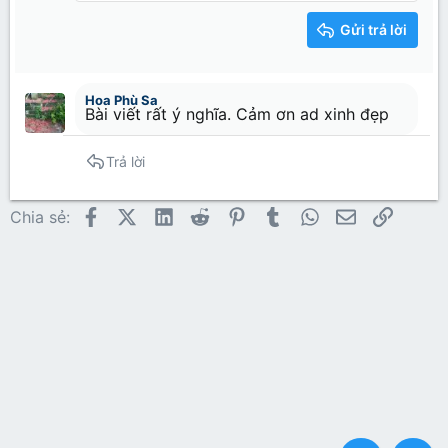
Heading 2
15
Georgia
Justify text
Tăng lề
Gửi trả lời
Heading 3
18
Tahoma
22
Times New Roman
Hoa Phù Sa
26
Trebuchet MS
Bài viết rất ý nghĩa. Cảm ơn ad xinh đẹp
Verdana
Trả lời
Facebook
X (Twitter)
LinkedIn
Reddit
Pinterest
Tumblr
WhatsApp
Email
Link
Chia sẻ: