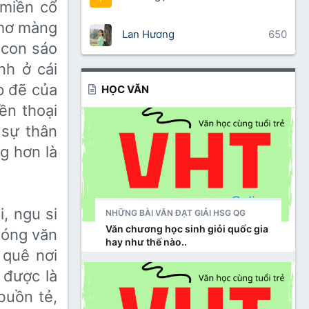
miền cổ
c mơ màng
Lan Hương
650
g con sáo
h ở cái
p đẽ của
HỌC VĂN
̀n thoại
sự thân
ng hơn là
̃i, ngu si
NHỮNG BÀI VĂN ĐẠT GIẢI HSG QG
Văn chương học sinh giỏi quốc gia
 Bóng văn
hay như thế nào..
n quê nơi
 được là
buồn tẻ,