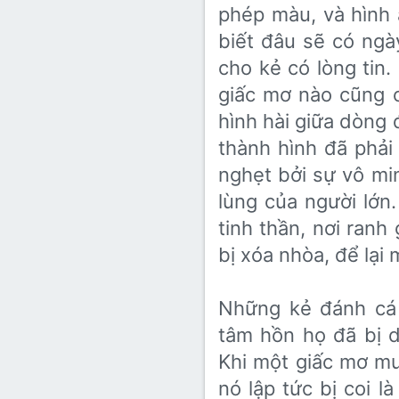
phép màu, và hình 
biết đâu sẽ có ngà
cho kẻ có lòng tin
giấc mơ nào cũng c
hình hài giữa dòng 
thành hình đã phải
nghẹt bởi sự vô mi
lùng của người lớ
tinh thần, nơi ranh 
bị xóa nhòa, để lại
Những kẻ đánh cá
tâm hồn họ đã bị d
Khi một giấc mơ m
nó lập tức bị coi là