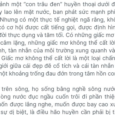
ảnh một “con trâu đen” huyền thoại dưới 
y lao lên mặt nước, ban phát sức mạnh ph
. Nhưng có một thực tế nghiệt ngã rằng, kh
ó cơ hội được cất tiếng gọi, được định hì
đời thực dụng và tăm tối. Có những giấc mơ
 câm lặng, những giấc mơ không thể cất lời
nh, tàn nhẫn của môi trường xung quanh và
n. Giấc mơ không thể cất lời là một loại ch
giới giữa cái đẹp đẽ cổ tích và cái tàn nhẫn
 một khoảng trống đau đớn trong tâm hồn co
 trên sông, họ sống bằng nghề sông nướ
òng nước đục ngầu cuốn trôi đi phần thiệ
uốn được lắng nghe, muốn được bay cao xu
 sự dị biệt, là điều hão huyền cần phải bị t