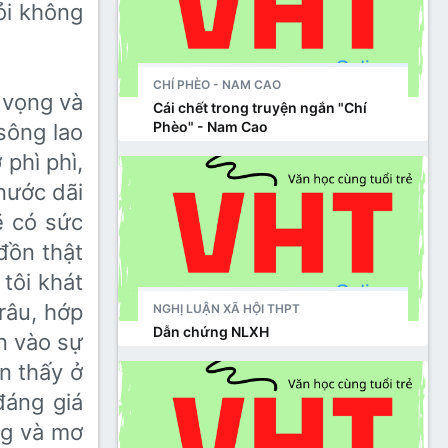
ỏi không
CHÍ PHÈO - NAM CAO
 vọng và
Cái chết trong truyện ngắn "Chí
Phèo" - Nam Cao
 sông lao
phì phì,
ước dãi
 có sức
đồn thật
tôi khát
râu, hớp
NGHỊ LUẬN XÃ HỘI THPT
Dẫn chứng NLXH
n vào sự
n thấy ở
áng giá
ng và mơ