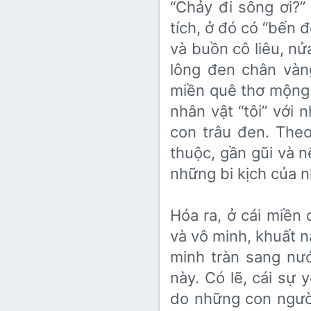
“Chảy đi sông ơi?” 
Lớp 8
Thời để nhớ
Bài mới trên hồ sơ
tích, ở đó có “bế
Lớp 7
Mùa yêu đầu
Tìm trong hồ sơ cá nhân
và buồn cô liêu, nử
Lớp 6
Thời áo trắng (Nữ sinh)
lông đen chân vàng đ
miền quê thơ mộng ấy
Văn học 5
Đời sống
nhân vật “tôi” với 
Văn học 4
con trâu đen. Theo
Văn hoá
Văn học 3
thuộc, gần gũi và 
Ngoại ngữ
những bi kịch của 
Văn học 2
Giáo viên
Hóa ra, ở cái miền
và vô minh, khuất nâ
minh tràn sang nươ
này. Có lẽ, cái sư
do những con người n