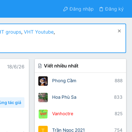
Đăng nhập
Đăng ký
T groups
,
VHT Youtube
,
Viết nhiều nhất
18/6/26
Phong Cầm
888
Hoa Phù Sa
833
ùng tác giả
Vanhoctre
825
Trần Ngọc 2021
754
T