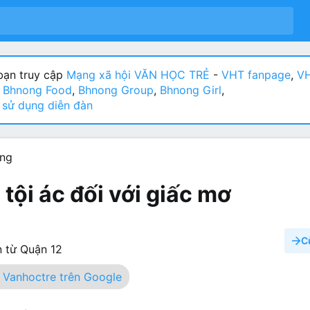
ạn truy cập
Mạng xã hội VĂN HỌC TRẺ
-
VHT fanpage
,
VH
:
Bhnong Food
,
Bhnong Group
,
Bhnong Girl
,
sử dụng diễn đàn
ơng
tội ác đối với giấc mơ
C
 từ
Quận 12
Vanhoctre trên Google