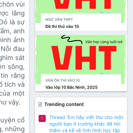
 chôn vùi
̣c lắng
NGỮ VĂN THPT
ó là sự
Đề thi thử vào 10
 Tấm, anh
hình ảnh
 Nỗi đau
ghìm sát
rên sông,
tin rằng
VĂN ÔN THI VÀO 10
 tích và
Vào lớp 10 Bắc Ninh, 2025
của một
hư vậy.
Trending content
Thread 'Em hãy viết thư cho một
T
huyện cổ
người bạn ở trường khác để hỏi
g, những
thăm và kể về tình hình học tập