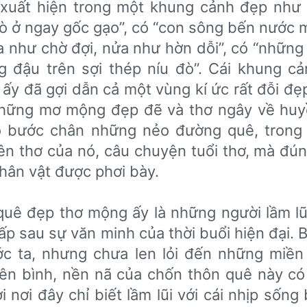
xuất hiện trong một khung cảnh đẹp như 
n đò ở ngay gốc gạo”, có “con sông bến nướ
a như chờ đợi, nửa như hờn dỗi”, có “nhữn
ậu trên sợi thép níu đò”. Cái khung cản
 đã gợi dẫn cả một vùng kí ức rất đỗi đẹ
những mơ mộng đẹp đẽ và thơ ngây về huyê
 bước chân những nẻo đường quê, trong 
nên thơ của nó, câu chuyện tuổi thơ, mà đú
nhân vật được phơi bày.
 quê đẹp thơ mộng ấy là những người lầm lu
́p sau sự văn minh của thời buổi hiện đại.
́c ta, nhưng chưa len lỏi đến những miề
̣ yên bình, nền nã của chốn thôn quê này có
ơi đây chỉ biết lầm lũi với cái nhịp sống 