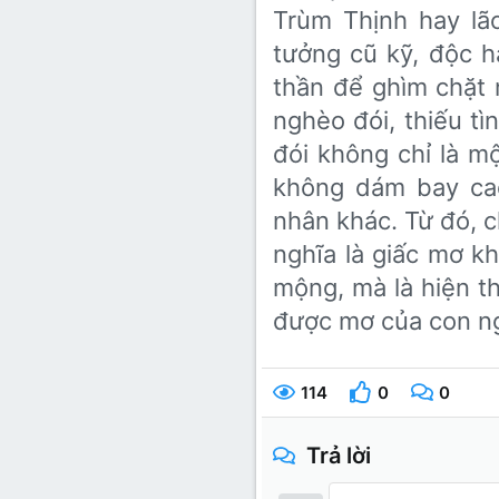
Trùm Thịnh hay lã
tưởng cũ kỹ, độc h
thần để ghìm chặt n
nghèo đói, thiếu t
đói không chỉ là mộ
không dám bay cao,
nhân khác. Từ đó, c
nghĩa là giấc mơ kh
mộng, mà là hiện t
được mơ của con ng
114
0
0
Trả lời