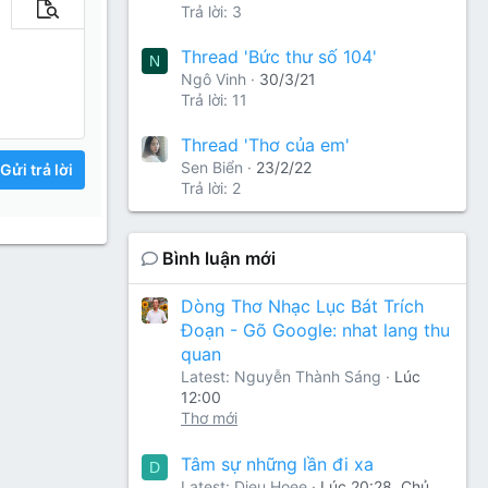
Trả lời: 3
m tùy chọn…
Xem trước
Thread 'Bức thư số 104'
N
Ngô Vinh
30/3/21
Trả lời: 11
Thread 'Thơ của em'
Sen Biển
23/2/22
Gửi trả lời
Trả lời: 2
Bình luận mới
Dòng Thơ Nhạc Lục Bát Trích
Đoạn - Gõ Google: nhat lang thu
quan
Latest: Nguyễn Thành Sáng
Lúc
12:00
Thơ mới
Tâm sự những lần đi xa
D
Latest: Dieu Hoee
Lúc 20:28, Chủ