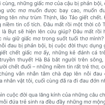
 cùng, những giấc mơ của cậu bị phản bội,
ững ước mơ muốn được bay cao, muốn đươ
ng tên như trùm Thịnh, lão Tảo giết chết. Đ
g niềm tin cổ tích. Đâu mất rồi một thời cô
 là Bụt sẽ hiện lên cứu giúp? Đâu mất rồi 
c níu giữ giấc mơ trong suốt tuổi thơ mình?
nỗi đau bị phản bội, bị cuộc đời thực dụng 
giết chết giấc mơ ấy, những kẻ đánh cá t
truyền thuyết Hà Bá bắt người trên sông, 
i chết đuối – những niềm tin rất trẻ thơ, cổ
 chúng vẫn nhẫn tâm chà đạp lên nỗi đau 
ủa nhân vật tôi, cuối cùng đã ra đi đau đớn n
ìn cuộc đời qua lăng kính của những câu c
i mỗi đứa trẻ sinh ra đều đầy những mơ mộn