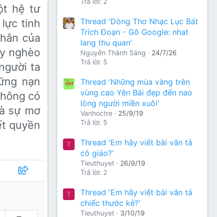
Trả lời: 2
ột hệ tư
Thread 'Dòng Thơ Nhạc Lục Bát
lực tinh
Trích Đoạn - Gõ Google: nhat
nhân của
lang thu quan'
́y nghèo
Nguyễn Thành Sáng
24/7/26
Trả lời: 5
 người ta
ững nạn
Thread 'Những mùa vàng trên
vùng cao Yên Bái đẹp đến nao
 không có
lòng người miền xuôi'
là sự mơ
Vanhoctre
25/9/19
Trả lời: 5
ết quyền
Thread 'Em hãy viết bài văn tả
T
cô giáo?'
Tieuthuyet
26/9/19
Trả lời: 2
Thread 'Em hãy viết bài văn tả
T
chiếc thước kẻ?'
Tieuthuyet
3/10/19