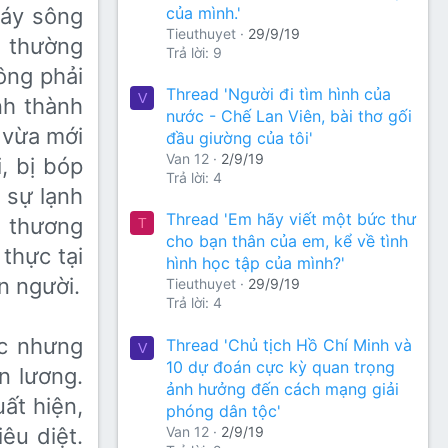
của mình.'
đáy sông
Tieuthuyet
29/9/19
i thường
Trả lời: 9
ông phải
Thread 'Người đi tìm hình của
V
nh thành
nước - Chế Lan Viên, bài thơ gối
 vừa mới
đầu giường của tôi'
Van 12
2/9/19
, bị bóp
Trả lời: 4
 sự lạnh
Thread 'Em hãy viết một bức thư
ấn thương
T
cho bạn thân của em, kể về tình
 thực tại
hình học tập của mình?'
n người.
Tieuthuyet
29/9/19
Trả lời: 4
c nhưng
Thread 'Chủ tịch Hồ Chí Minh và
V
10 dự đoán cực kỳ quan trọng
n lương.
ảnh hưởng đến cách mạng giải
ất hiện,
phóng dân tộc'
Van 12
2/9/19
iêu diệt.