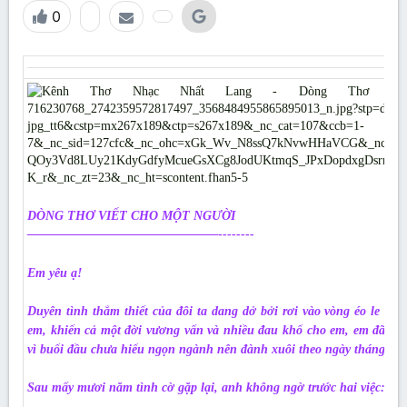
0
DÒNG THƠ VIẾT CHO MỘT NGƯỜI
———————————————--------
Em yêu ạ!
Duyên tình thắm thiết của đôi ta dang dở bởi rơi vào vòng éo le mê t
em, khiến cả một đời vương vấn và nhiều đau khổ cho em, em đã âm
vì buổi đầu chưa hiểu ngọn ngành nên đành xuôi theo ngày tháng cố 
Sau mấy mươi năm tình cờ gặp lại, anh không ngờ trước hai việc: