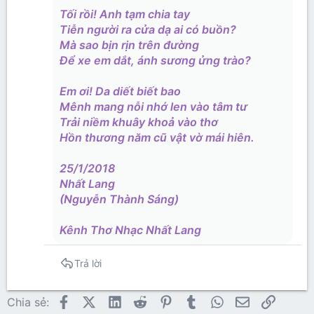
Tối rồi! Anh tạm chia tay
Tiễn người ra cửa dạ ai có buồn?
Mà sao bịn rịn trên đường
Để xe em dắt, ánh sương ửng trào?
Em ơi! Da diết biết bao
Mênh mang nỗi nhớ len vào tâm tư
Trải niềm khuây khoả vào thơ
Hồn thương năm cũ vật vờ mái hiên.
25/1/2018
Nhất Lang
(Nguyễn Thành Sáng)
Kênh Thơ Nhạc Nhất Lang
Trả lời
Facebook
X (Twitter)
LinkedIn
Reddit
Pinterest
Tumblr
WhatsApp
Email
Link
Chia sẻ: