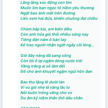
Lâng lâng xúc động con tim
Muốn ôm bạn ngọc tỏ niềm yêu thương
Ngặt bao ánh mắt trên đường
Liếc xem hai đứa, khiến chuông đợi chiều
Chùm bắp kia, em biến diều
Còn anh hóa gió thổi nhiều sáng nay
Tiếng đàn nằm ở bàn tay
Kẻ trao người nhận ngất ngây cõi lòng…
Giờ đây nàng đã sang sông
Còn tôi ở lại ngắm dòng nước trôi
Vầng trăng ai xẻ làm đôi
Để cho ánh khuyết ngậm ngùi hồn đan
Bao thu lặng lẽ dưới tàn
Vi vu gió nhẹ lá vàng lắc lư
Nỗi buồn trống vắng chơ vơ
Dư âm kỷ niệm thẫn thờ dấu chân.