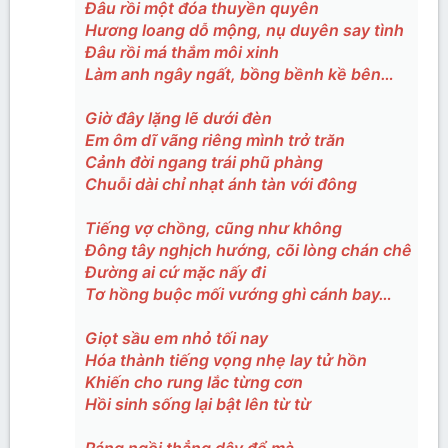
Đâu rồi một đóa thuyền quyên
Hương loang dỗ mộng, nụ duyên say tình
Đâu rồi má thắm môi xinh
Làm anh ngây ngất, bồng bềnh kề bên…
Giờ đây lặng lẽ dưới đèn
Em ôm dĩ vãng riêng mình trở trăn
Cảnh đời ngang trái phũ phàng
Chuỗi dài chỉ nhạt ánh tàn với đông
Tiếng vợ chồng, cũng như không
Đông tây nghịch hướng, cõi lòng chán chê
Đường ai cứ mặc nấy đi
Tơ hồng buộc mối vướng ghì cánh bay…
Giọt sầu em nhỏ tối nay
Hóa thành tiếng vọng nhẹ lay tử hồn
Khiến cho rung lắc từng cơn
Hồi sinh sống lại bật lên từ từ
Ráng ngồi thẳng dậy để mà