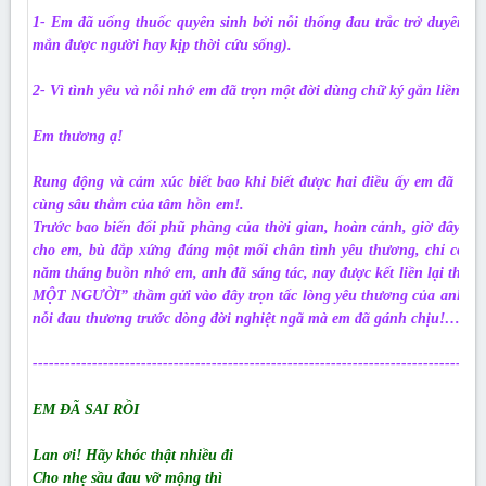
1- Em đã uống thuốc quyên sinh bởi nỗi thống đau trắc trở duyên t
mắn được người hay kịp thời cứu sống).
2- Vì tình yêu và nỗi nhớ em đã trọn một đời dùng chữ ký gắn liền chữ
Em thương ạ!
Rung động và cảm xúc biết bao khi biết được hai điều ấy em đã dàn
cùng sâu thẳm của tâm hồn em!.
Trước bao biến đổi phũ phàng của thời gian, hoàn cảnh, giờ đây anh
cho em, bù đắp xứng đáng một mối chân tình yêu thương, chỉ có dò
năm tháng buồn nhớ em, anh đã sáng tác, nay được kết liền lại 
MỘT NGƯỜI” thầm gửi vào đây trọn tấc lòng yêu thương của anh về
nỗi đau thương trước dòng đời nghiệt ngã mà em đã gánh chịu!…
-----------------------------------------------------------------------------------
EM ĐÃ SAI RỒI
Lan ơi! Hãy khóc thật nhiều đi
Cho nhẹ sầu đau vỡ mộng thì