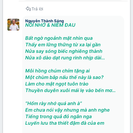
Trả lời
Nguyễn Thành Sáng
NỖI NHỚ & NIỀM ĐAU
Bất ngờ ngoảnh mặt nhìn qua
Thấy em lững thững từ xa lại gần
Nửa say sóng biếc nghiêng thành
Nửa xô dào dạt rung rinh nhịp dài…
Môi hồng chúm chím tặng ai
Một chùm bắp nấu thế này là sao?
Làm cho mật ngọt tuôn trào
Thuyền duyên xuôi mái lẹ vào bến mơ…
“Hổm rày nhớ quá anh à”
Em chưa nói vậy nhưng mà anh nghe
Tiếng trong quả đỏ ngân nga
Luyến lưu tha thiết đậm đà của em