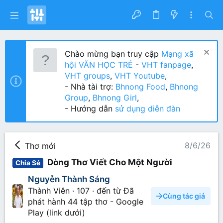
Chào mừng bạn truy cập
Mạng xã
hội VĂN HỌC TRẺ
-
VHT fanpage
,
VHT groups
,
VHT Youtube
,
- Nhà tài trợ:
Bhnong Food
,
Bhnong
Group
,
Bhnong Girl
,
- Hướng dẫn
sử dụng diễn đàn
8/6/26
Thơ mới
Dòng Thơ Viết Cho Một Người
Chia Sẻ
Nguyễn Thành Sáng
Thành Viên
·
107
·
đến từ
Đã
Cùng tác giả
phát hành 44 tập thơ - Google
Play (link dưới)