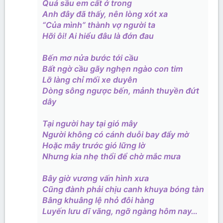
Quả sầu em cất ở trong
Anh đây đã thấy, nên lòng xót xa
“Của mình” thành vợ người ta
Hỡi ôi! Ai hiểu đâu là đớn đau
Bến mơ nửa bước tới cầu
Bất ngờ cầu gãy nghẹn ngào con tim
Lỡ làng chỉ mối xe duyên
Dòng sông ngược bến, mảnh thuyền đứt
dây
Tại người hay tại gió mây
Người không có cánh duỗi bay đẩy mờ
Hoặc mây trước gió lững lờ
Nhưng kia nhẹ thổi để chờ mắc mưa
Bây giờ vương vấn hình xưa
Cũng đành phải chịu canh khuya bóng tàn
Bâng khuâng lệ nhỏ đôi hàng
Luyến lưu dĩ vãng, ngỡ ngàng hôm nay…