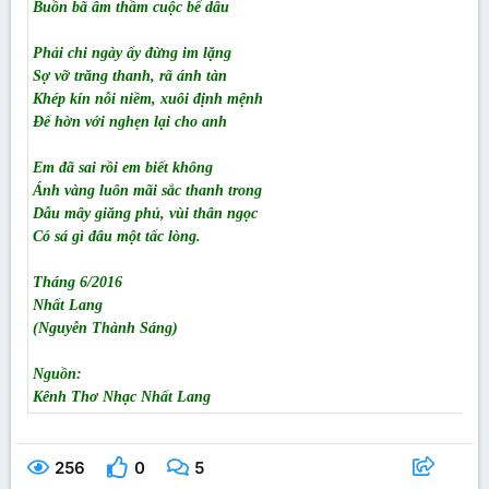
Buồn bã âm thầm cuộc bể dâu
Phải chi ngày ấy đừng im lặng
Sợ vỡ trăng thanh, rã ánh tàn
Khép kín nỗi niềm, xuôi định mệnh
Để hờn với nghẹn lại cho anh
Em đã sai rồi em biết không
Ánh vàng luôn mãi sắc thanh trong
Dẫu mây giăng phủ, vùi thân ngọc
Có sá gì đâu một tấc lòng.
Tháng 6/2016
Nhất Lang
(Nguyễn Thành Sáng)
Nguồn:
Kênh Thơ Nhạc Nhất Lang
256
0
5