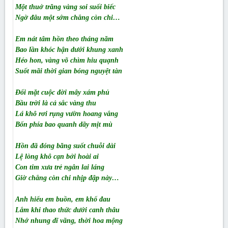
Một thuở trăng vàng soi suối biếc
Ngờ đâu một sớm chẳng còn chi…
Em nát tâm hồn theo tháng năm
Bao lần khóc hận dưới khung xanh
Héo hon, vàng võ chìm hiu quạnh
Suốt mãi thời gian bóng nguyệt tàn
Đối mặt cuộc đời mây xám phủ
Bầu trời là cả sắc vàng thu
Lá khô rơi rụng vườn hoang vắng
Bốn phía bao quanh dãy mịt mù
Hồn đã đóng băng suốt chuỗi dài
Lệ lòng khô cạn bởi hoài ai
Con tim xưa trẻ ngân lai láng
Giờ chẳng còn chi nhịp đập này…
Anh hiểu em buồn, em khổ đau
Lắm khi thao thức dưới canh thâu
Nhớ nhung dĩ vãng, thời hoa mộng