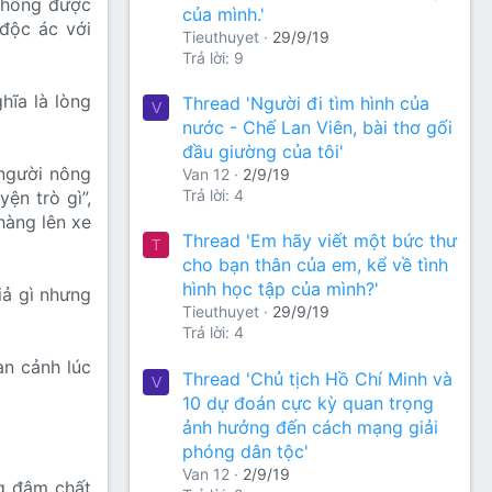
 không được
của mình.'
 độc ác với
Tieuthuyet
29/9/19
Trả lời: 9
hĩa là lòng
Thread 'Người đi tìm hình của
V
nước - Chế Lan Viên, bài thơ gối
đầu giường của tôi'
 người nông
Van 12
2/9/19
Trả lời: 4
ện trò gì”,
hàng lên xe
Thread 'Em hãy viết một bức thư
T
cho bạn thân của em, kể về tình
hình học tập của mình?'
iả gì nhưng
Tieuthuyet
29/9/19
Trả lời: 4
àn cảnh lúc
Thread 'Chủ tịch Hồ Chí Minh và
V
10 dự đoán cực kỳ quan trọng
ảnh hưởng đến cách mạng giải
phóng dân tộc'
Van 12
2/9/19
g đậm chất