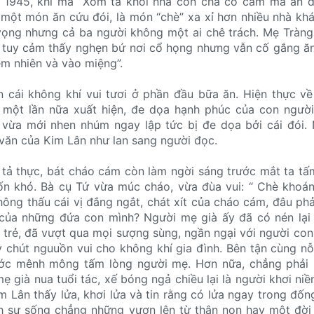
 1945, khi mà “Xóm ta khối nhà còn chả có cám mà ăn đấ
một món ăn cứu đói, là món “chè” xa xỉ hơn nhiều nhà khác
vọng nhưng cả ba người không một ai chê trách. Mẹ Tràng
g tuy cảm thấy nghẹn bứ nơi cổ họng nhưng vẫn cố gắng ă
ềm nhiên và vào miệng”.
 cái không khí vui tươi ở phần đầu bữa ăn. Hiện thực về
 một lần nữa xuất hiện, đe dọa hạnh phúc của con người
ừa mới nhen nhúm ngay lập tức bị đe dọa bởi cái đói. N
 văn của Kim Lân như lan sang người đọc.
 tả thực, bát cháo cám còn làm ngời sáng trước mắt ta tấm
n khó. Bà cụ Tứ vừa múc cháo, vừa đùa vui: “ Chè khoán
hông thấu cái vị đắng ngắt, chát xít của cháo cám, đâu ph
của những đứa con mình? Người mẹ già ấy đã có nén lại 
i trẻ, đã vượt qua mọi sượng sùng, ngần ngại với người con
 chút nguuồn vui cho không khí gia đình. Bên tận cùng nỗi
ước mênh mông tấm lòng người mẹ. Hơn nữa, chẳng phải 
ẹ già nua tuổi tác, xế bóng ngả chiều lại là người khơi niề
m Lân thấy lửa, khơi lửa và tin rằng có lửa ngay trong đốn
nh sự sống chẳng những vươn lên từ thân non hay một đờ