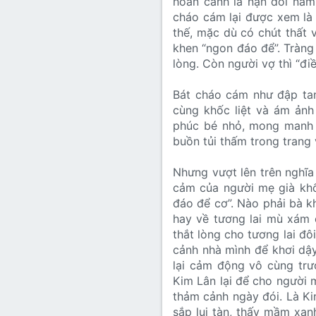
hoàn cảnh là nạn đói năm
cháo cám lại được xem là 
thế, mặc dù có chút thất 
khen “ngon đáo để”. Tràn
lòng. Còn người vợ thì “đi
Bát cháo cám như đập tan
cùng khốc liệt và ám ảnh
phúc bé nhỏ, mong manh v
buồn tủi thấm trong trang
Nhưng vượt lên trên nghĩa
cảm của người mẹ già khố
đáo để cơ”. Nào phải bà k
hay về tương lai mù xám 
thắt lòng cho tương lai đô
cảnh nhà mình để khơi dậy
lại cảm động vô cùng tr
Kim Lân lại để cho người m
thảm cảnh ngày đói. Là Ki
sắp lụi tàn, thấy mầm xa