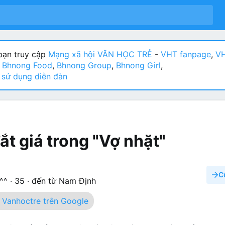
ạn truy cập
Mạng xã hội VĂN HỌC TRẺ
-
VHT fanpage
,
VH
:
Bhnong Food
,
Bhnong Group
,
Bhnong Girl
,
sử dụng diễn đàn
đắt giá trong "Vợ nhặt"
C
^^
·
35
·
đến từ
Nam Định
Vanhoctre trên Google