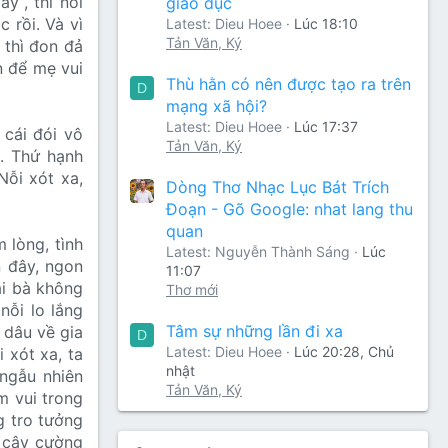
y”, thì nồi
giáo dục
 rồi. Và vì
Latest: Dieu Hoee
Lúc 18:10
Tản Văn, Ký
 thì đon đả
n để mẹ vui
Thù hằn có nên được tạo ra trên
D
mạng xã hội?
Latest: Dieu Hoee
Lúc 17:37
 cái đói vô
Tản Văn, Ký
. Thứ hạnh
ỗi xót xa,
Dòng Thơ Nhạc Lục Bát Trích
Đoạn - Gõ Google: nhat lang thu
quan
 lòng, tình
Latest: Nguyễn Thành Sáng
Lúc
 đây, ngon
11:07
ải bà không
Thơ mới
nỗi lo lắng
Tâm sự những lần đi xa
 dâu về gia
D
Latest: Dieu Hoee
Lúc 20:28, Chủ
 xót xa, ta
nhật
ngẫu nhiên
Tản Văn, Ký
m vui trong
g tro tưởng
i cây cường