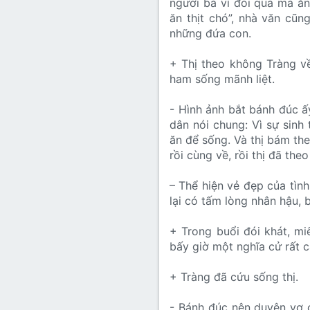
người bà vì đói quá mà ăn
ăn thịt chó”, nhà văn cũn
những đứa con.
+ Thị theo không Tràng về
ham sống mãnh liệt.
- Hình ảnh bắt bánh đúc 
dân nói chung: Vì sự sinh
ăn để sống. Và thị bám the
rồi cùng về, rồi thị đã the
– Thể hiện vẻ đẹp của tìn
lại có tấm lòng nhân hậu, 
+ Trong buổi đói khát, mi
bấy giờ một nghĩa cử rất 
+ Tràng đã cứu sống thị.
- Bánh đúc nên duyên vợ 