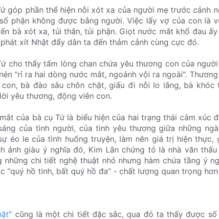
ứ góp phần thể hiện nỗi xót xa của người mẹ trước cảnh 
 số phận không được bằng người. Việc lấy vợ của con là v
iến bà xót xa, tủi thân, tủi phận. Giọt nước mắt khổ đau ấy
 phát xít Nhật đẩy dân ta đến thảm cảnh cùng cực đó.
Tứ cho thấy tấm lòng chan chứa yêu thương con của ngườ
nén "rỉ ra hai dòng nước mắt, ngoảnh vội ra ngoài". Thươn
con, bà đào sâu chôn chặt, giấu đi nỗi lo lắng, bà khóc
 lời yêu thương, động viên con.
mắt của bà cụ Tứ là biểu hiện của hai trạng thái cảm xúc đ
sáng của tình người, của tình yêu thương giữa những ngà
 éo le của tình huống truyện, làm nên giá trị hiện thực, g
h ảnh giàu ý nghĩa đó, Kim Lân chứng tỏ là nhà văn thấu 
ng những chi tiết nghệ thuật nhỏ nhưng hàm chứa tầng ý ng
c “quý hồ tinh, bất quý hồ đa” - chất lượng quan trọng hơn
hặt
” cũng là một chi tiết đặc sắc, qua đó ta thấy được s