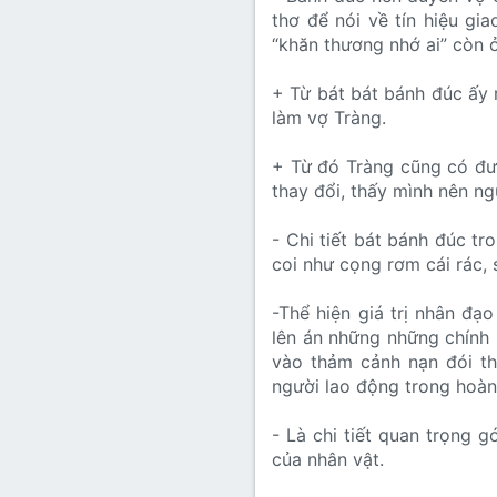
thơ để nói về tín hiệu gi
“khăn thương nhớ ai” còn ở
+ Từ bát bát bánh đúc ấy m
làm vợ Tràng.
+ Từ đó Tràng cũng có đư
thay đổi, thấy mình nên ng
- Chi tiết bát bánh đúc t
coi như cọng rơm cái rác,
-Thể hiện giá trị nhân đạ
lên án những những chính 
vào thảm cảnh nạn đói th
người lao động trong hoàn
- Là chi tiết quan trọng 
của nhân vật.