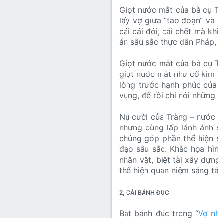
Giọt nước mắt của bà cụ T
lấy vợ giữa “tao đoạn” và
cái cái đói, cái chết mà kh
án sâu sắc thực dân Pháp,
Giọt nước mắt của bà cụ 
giọt nước mắt như cố kìm 
lòng trước hạnh phúc của 
vụng, để rồi chỉ nói những
Nụ cười của Tràng – nước 
nhưng cùng lấp lánh ánh 
chúng góp phần thể hiện sự
đạo sâu sắc. Khắc họa hìn
nhân vật, biệt tài xây dự
thể hiện quan niệm sáng tá
2, CÁI BÁNH ĐÚC
Bát bánh đúc trong “
Vợ n