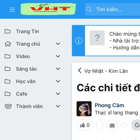
Trang Tin
Chào mừng b
- Nhà tài trợ
Trang chủ
- Hướng dẫn
Diễn đàn
Video
Bài viết mới
Youtube VHT News
Sáng tác
Vợ Nhặt - Kim Lân
Có gì mới
Youtube VHT
Cuộc thi viết
Học văn
Các chi tiết 
Tiktok
Trại sáng tác
Lớp 12
Featured content
Cafe
Phong Cầm
Liên hệ BTC
Lớp 11
Cafe Văn chương
Bài viết mới
Thành viên
Thạc sĩ lang thang 
Lớp 10
Văn Khoa
Đăng ký
Bài mới trên hồ sơ
0
Lớp 9
Cảm xúc (tâm sự)
Thành viên trực tuyến