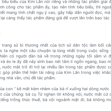
 tiêu biểu của Kim Lân nói riêng và những tác phẩm giai
nh công cho tác phẩm ấy, tạo nên tính tiêu biểu, thì ngoài
tiết mang tính chất ngụ ý cao, gây hấp dẫn người đọc, m
ấy lại càng thấy tác phẩm đáng giá để vượt lên trên bao tá
Ứ
trang sử bi thương nhất của lịch sử dân tộc làm bối cả
o ta nghe một câu chuyện lạ lùng nhất trong cuộc sống 
iên có người đàn bà về trong những ngày tối sầm vì đó
và éo le ấy đã nảy sinh bao nét tâm lí ngổn ngang, bao ni
, nước mắt trở đi trở lại nhiều lần trong tác phẩm được c
ắc góp phần thể hiện tài năng của Kim Lân trong việc khắc
ởng nhà văn, chủ đề tác phẩm.
 của con “ kẽ mắt kèm nhèm của bà rỉ xuống hai dòng nước m
át của chúng: bà cụ Tứ nghẹn lời không nói, nước mắt cứ
 tiếng trống thúc thuế, bà vội ngoảnh mặt đi, bà không 