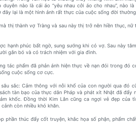
ao duyên nào là cái áo “yêu nhau cởi áo cho nhau”, nào là
 đây lại là một hình ảnh rất thực của cuộc sống đời thường
à thị thành vợ Tràng và sau này thị trở nên hiền thục, nữ t
ợc hạnh phúc bất ngờ, sung sướng khi có vợ. Sau này tâm
ười gắn bó và có trách nhiệm với gia đình.
rong tác phẩm đã phản ánh hiện thực về nạn đói trong đó c
 sống cuộc sống cơ cực.
o sâu sắc: Cảm thông với nỗi khổ của con người qua đó c
sách tàn bạo của thực dân Pháp và phát xít Nhật đã đẩy 
ảm khốc. Đồng thời Kim Lân cũng ca ngợi vẻ đẹp của tì
 cảnh còn nhiều khó khăn.
góp phần thúc đẩy cốt truyện, khắc họa số phận, phẩm chất