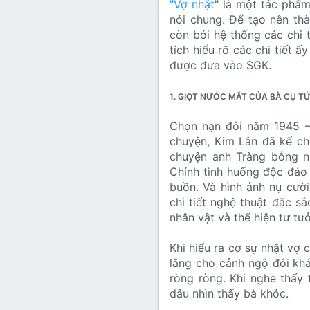
"Vợ nhặt
" là một tác phẩm
Lớp 8
Thời để nhớ
Bài mới trên hồ sơ
nói chung. Để tạo nên thà
còn bởi hệ thống các chi 
Lớp 7
Mùa yêu đầu
Tìm trong hồ sơ cá nhân
tích hiểu rõ các chi tiết 
Lớp 6
Thời áo trắng (Nữ sinh)
được đưa vào SGK.
Văn học 5
1. GIỌT NƯỚC MẮT CỦA BÀ CỤ T
Đời sống
Văn học 4
Chọn nạn đói năm 1945 – 
Văn hoá
chuyện, Kim Lân đã kể ch
Văn học 3
chuyện anh Tràng bỗng nh
Ngoại ngữ
Chính tình huống độc đáo 
Văn học 2
buồn. Và hình ảnh nụ cười
Giáo viên
chi tiết nghệ thuật đặc s
nhân vật và thể hiện tư tư
Khi hiểu ra cơ sự nhặt vợ
lắng cho cảnh ngộ đói kh
ròng ròng. Khi nghe thấy
dâu nhìn thấy bà khóc.