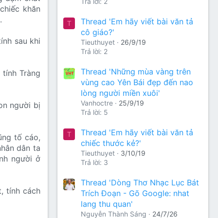
Trả lời: 2
 chiếc khăn
.
Thread 'Em hãy viết bài văn tả
T
cô giáo?'
ính sau khi
Tieuthuyet
26/9/19
Trả lời: 2
Thread 'Những mùa vàng trên
 tính Tràng
vùng cao Yên Bái đẹp đến nao
lòng người miền xuôi'
Vanhoctre
25/9/19
on người bị
Trả lời: 5
Thread 'Em hãy viết bài văn tả
T
ũng tố cáo,
chiếc thước kẻ?'
nhân dân ta
Tieuthuyet
3/10/19
nh người ở
Trả lời: 3
Thread 'Dòng Thơ Nhạc Lục Bát
, tính cách
Trích Đoạn - Gõ Google: nhat
lang thu quan'
Nguyễn Thành Sáng
24/7/26