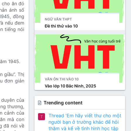
i cho ăn đó
phản ánh số
1945, đồng
NGỮ VĂN THPT
 Và nếu đem
Đề thi thử vào 10
n tiếng nói
năm 1945.
n giầu”. Thị
VĂN ÔN THI VÀO 10
ều đơn giản
Vào lớp 10 Bắc Ninh, 2025
i duyên của
Trending content
áng thương,
àn cảnh của
Thread 'Em hãy viết thư cho một
T
 ăn mà con
người bạn ở trường khác để hỏi
g đã nói về
thăm và kể về tình hình học tập