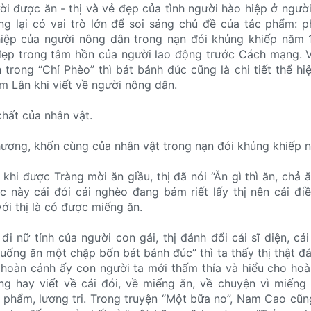
ời được ăn - thị và vẻ đẹp của tình người hào hiệp ở ngườ
ưng lại có vai trò lớn để soi sáng chủ đề của tác phẩm: 
iệp của người nông dân trong nạn đói khủng khiếp năm 
 đẹp trong tâm hồn của người lao động trước Cách mạng.
trong “Chí Phèo” thì bát bánh đúc cũng là chi tiết thể hiệ
m Lân khi viết về người nông dân.
chất của nhân vật.
hương, khốn cùng của nhân vật trong nạn đói khủng khiếp 
khi được Tràng mời ăn giầu, thị đã nói “Ăn gì thì ăn, chả ă
c này cái đói cái nghèo đang bám riết lấy thị nên cái đi
với thị là có được miếng ăn.
đi nữ tính của người con gái, thị đánh đổi cái sĩ diện, cá
 xuống ăn một chặp bốn bát bánh đúc” thì ta thấy thị thật đ
 hoàn cảnh ấy con người ta mới thấm thía và hiểu cho ho
g hay viết về cái đói, về miếng ăn, về chuyện vì miếng
 phẩm, lương tri. Trong truyện “Một bữa no”, Nam Cao cũn