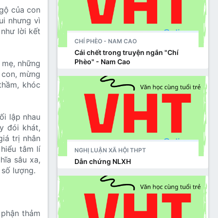
ngộ của con
ui nhưng vì
 như lời kết
CHÍ PHÈO - NAM CAO
Cái chết trong truyện ngắn "Chí
Phèo" - Nam Cao
i mẹ, những
g con, mừng
 thầm, khóc
ối lập nhau
y đói khát,
iá trị nhân
hiểu tâm lí
NGHỊ LUẬN XÃ HỘI THPT
hĩa sâu xa,
Dẫn chứng NLXH
 số lượng.
ố phận thảm