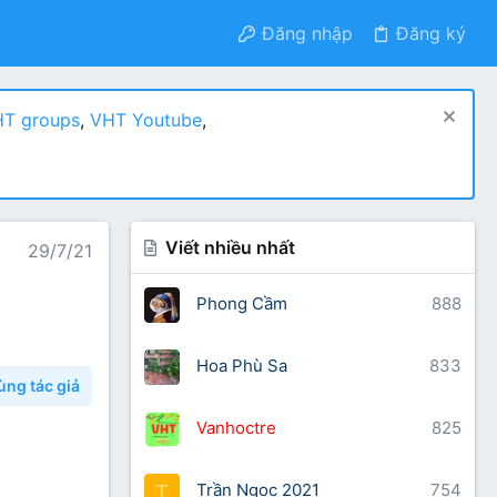
Đăng nhập
Đăng ký
T groups
,
VHT Youtube
,
Viết nhiều nhất
29/7/21
Phong Cầm
888
Hoa Phù Sa
833
ùng tác giả
Vanhoctre
825
Trần Ngọc 2021
754
T