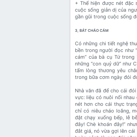
+ Thể hiện được nét đặc 
cuộc sống giản dị của ngư
gần gũi trong cuộc sống đ
3, BÁT CHÁO CÁM
Có những chi tiết nghệ th
bền trong người đọc như 
cám” của bà cụ Tứ trong V
những “con quỷ dữ” như Ch
tấm lòng thương yêu châ
trong bữa cơm ngày đói đ
Nhà văn đã để cho cái đó
vực: liệu có nuôi nổi nha
nét hơn cho cái thực trạ
chỉ có niêu cháo loãng, m
đật chạy xuống bếp, lễ bễ
đây! Chè khoán đây!” nhưn
đắt giá, nó vừa gợi lên cá