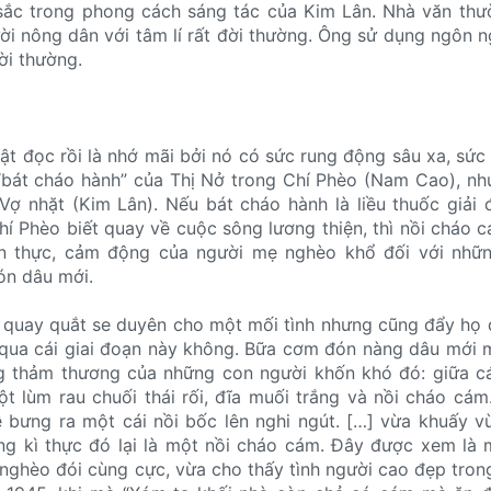
sắc trong phong cách sáng tác của Kim Lân. Nhà văn thư
ời nông dân với tâm lí rất đời thường. Ông sử dụng ngôn 
ời thường.
uật đọc rồi là nhớ mãi bởi nó có sức rung động sâu xa, sức
“bát cháo hành” của Thị Nở trong Chí Phèo (Nam Cao), nh
ợ nhặt (Kim Lân). Nếu bát cháo hành là liều thuốc giải 
í Phèo biết quay về cuộc sông lương thiện, thì nồi cháo c
n thực, cảm động của người mẹ nghèo khổ đối với nhữ
ón dâu mới.
i quay quắt se duyên cho một mối tình nhưng cũng đẩy họ
u qua cái giai đoạn này không. Bữa cơm đón nàng dâu mới 
ng thảm thương của những con người khốn khó đó: giữa c
ột lùm rau chuối thái rối, đĩa muối trắng và nồi cháo cám.
 bưng ra một cái nồi bốc lên nghi ngút. […] vừa khuấy v
g kì thực đó lại là một nồi cháo cám. Đây được xem là m
i nghèo đói cùng cực, vừa cho thấy tình người cao đẹp tron