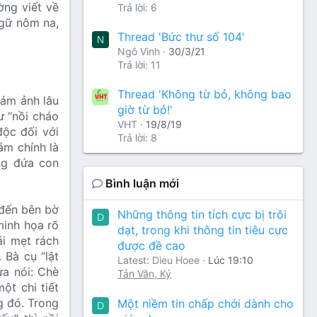
ờng viết về
Trả lời: 6
ngữ nôm na,
Thread 'Bức thư số 104'
N
Ngô Vinh
30/3/21
Trả lời: 11
Thread 'Không từ bỏ, không bao
 ám ảnh lâu
giờ từ bỏ!'
ư “nồi cháo
VHT
19/8/19
độc đối với
Trả lời: 8
ám chính là
ng đứa con
Bình luận mới
 đến bên bờ
Những thông tin tích cực bị trôi
D
minh họa rõ
dạt, trong khi thông tin tiêu cực
ái mẹt rách
được đề cao
 Bà cụ “lật
Latest: Dieu Hoee
Lúc 19:10
ừa nói: Chè
Tản Văn, Ký
ột chi tiết
g đó. Trong
Một niềm tin chấp chới dành cho
D