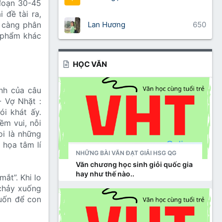
 đoạn 30-45
 đề tài ra,
Lan Hương
650
à càng phân
c phẩm khác
HỌC VĂN
nh của câu
- Vợ Nhặt :
i khát ấy.
ềm vui, nỗi
oi là những
 họa tâm lí
NHỮNG BÀI VĂN ĐẠT GIẢI HSG QG
Văn chương học sinh giỏi quốc gia
hay như thế nào..
ắt”. Khi lo
 chảy xuống
muốn để con