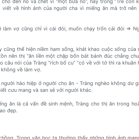
 cho đến no và chết vì “một bữa no”, hay trong “Trẻ con
g viết về hình ảnh của người cha vì miếng ăn mà trở nên
 làm vợ cũng chỉ vì cái đói, muốn chạy trốn cái đói => Ng
ấy cũng thể hiện niềm ham sống, khát khao cuộc sống của
 tồn nên thị “ăn liền một chặp bốn bát bánh đúc chẳng chuy
o câu nói của Tràng “rích bố cu” “có về với tớ thì ra khuân 
o không về làm vợ.
h người hào hiệp ở người cho ăn - Tràng nghèo không dư g
biết cưu mang và san sẻ với người khác.
ếng ăn là cả vấn đề sinh mệnh, Tràng cho thị ăn trong ho
cao đẹp.
chồng. Trong văn học ta thường thấy những hình ảnh man