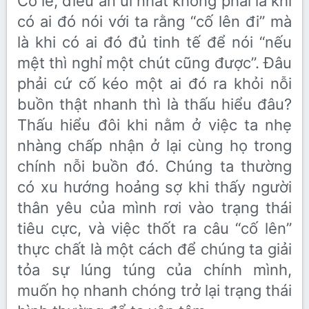
Có lẽ, điều an ủi nhất không phải là khi
có ai đó nói với ta rằng “cố lên đi” mà
là khi có ai đó đủ tinh tế để nói “nếu
mệt thì nghỉ một chút cũng được”. Đâu
phải cứ cố kéo một ai đó ra khỏi nỗi
buồn thật nhanh thì là thấu hiểu đâu?
Thấu hiểu đôi khi nằm ở việc ta nhẹ
nhàng chấp nhận ở lại cùng họ trong
chính nỗi buồn đó. Chúng ta thường
có xu hướng hoảng sợ khi thấy người
thân yêu của mình rơi vào trạng thái
tiêu cực, và việc thốt ra câu “cố lên”
thực chất là một cách để chúng ta giải
tỏa sự lúng túng của chính mình,
muốn họ nhanh chóng trở lại trạng thái