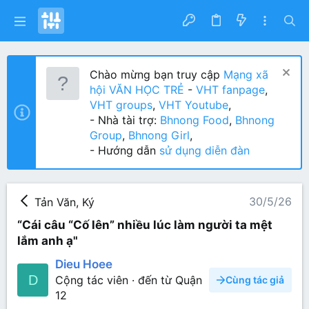
Chào mừng bạn truy cập
Mạng xã
hội VĂN HỌC TRẺ
-
VHT fanpage
,
VHT groups
,
VHT Youtube
,
- Nhà tài trợ:
Bhnong Food
,
Bhnong
Group
,
Bhnong Girl
,
- Hướng dẫn
sử dụng diễn đàn
30/5/26
Tản Văn, Ký
“Cái câu “Cố lên” nhiều lúc làm người ta mệt
lắm anh ạ"
Dieu Hoee
D
Cộng tác viên
·
đến từ
Quận
Cùng tác giả
12