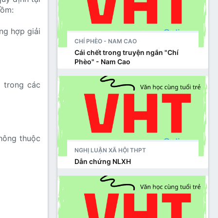
gồm:
ng hợp giải
CHÍ PHÈO - NAM CAO
Cái chết trong truyện ngắn "Chí
Phèo" - Nam Cao
 trong các
không thuộc
NGHỊ LUẬN XÃ HỘI THPT
Dẫn chứng NLXH