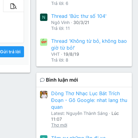
Trả lời: 6
m tùy chọn…
Xem trước
Thread 'Bức thư số 104'
N
Ngô Vinh
30/3/21
Trả lời: 11
Thread 'Không từ bỏ, không bao
giờ từ bỏ!'
Gửi trả lời
VHT
19/8/19
Trả lời: 8
Bình luận mới
Dòng Thơ Nhạc Lục Bát Trích
Đoạn - Gõ Google: nhat lang thu
quan
Latest: Nguyễn Thành Sáng
Lúc
11:07
Thơ mới
Tâm sự những lần đi xa