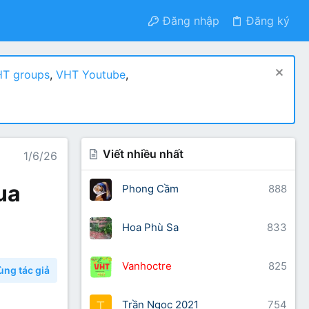
Đăng nhập
Đăng ký
T groups
,
VHT Youtube
,
Viết nhiều nhất
1/6/26
ua
Phong Cầm
888
Hoa Phù Sa
833
Vanhoctre
825
ùng tác giả
Trần Ngọc 2021
754
T