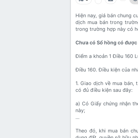
Lớp 8
Thời để nhớ
Bài mới trên hồ sơ
Hiện nay, giá bán chung c
Lớp 7
Mùa yêu đầu
Tìm trong hồ sơ cá nhân
dịch mua bán trong trường
Lớp 6
Thời áo trắng (Nữ sinh)
trong trường hợp này có 
Văn học 5
Chưa có Sổ hồng có được
Đời sống
Văn học 4
Điểm a khoản 1 Điều 160 L
Văn hoá
Văn học 3
Điều 160. Điều kiện của nh
Ngoại ngữ
Văn học 2
1. Giao dịch về mua bán, 
Giáo viên
có đủ điều kiện sau đây:
a) Có Giấy chứng nhận the
này;
…
Theo đó, khi mua bán chu
dụng đất, quyền sở hữu nh