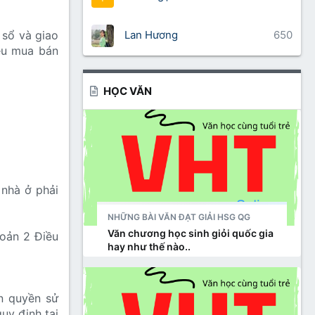
Lan Hương
650
 sổ và giao
iệu mua bán
HỌC VĂN
 nhà ở phải
NHỮNG BÀI VĂN ĐẠT GIẢI HSG QG
Văn chương học sinh giỏi quốc gia
hoản 2 Điều
hay như thế nào..
n quyền sử
uy định tại