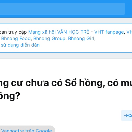
ạn truy cập
Mạng xã hội VĂN HỌC TRẺ
-
VHT fanpage
,
VH
:
Bhnong Food
,
Bhnong Group
,
Bhnong Girl
,
sử dụng diễn đàn
g cư chưa có Sổ hồng, có m
ông?
C
Vanhoctre trên Google