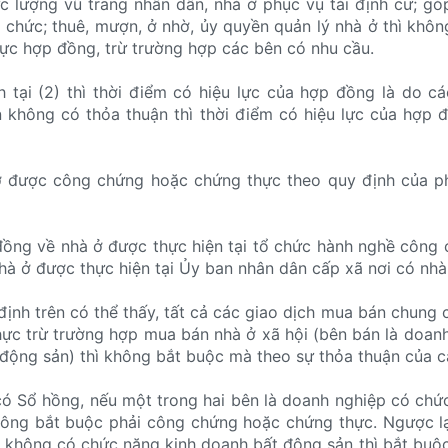
ực lượng vũ trang nhân dân, nhà ở phục vụ tái định cư; g
 chức; thuê, mượn, ở nhờ, ủy quyền quản lý nhà ở thì khôn
ực hợp đồng, trừ trường hợp các bên có nhu cầu.
h tại (2) thì thời điểm có hiệu lực của hợp đồng là do c
 không có thỏa thuận thì thời điểm có hiệu lực của hợp đ
ở được công chứng hoặc chứng thực theo quy định của ph
ồng về nhà ở được thực hiện tại tổ chức hành nghề công 
à ở được thực hiện tại Ủy ban nhân dân cấp xã nơi có nhà
định trên có thể thấy, tất cả các giao dịch mua bán chung 
ực trừ trường hợp mua bán nhà ở xã hội (bên bán là doan
động sản) thì không bắt buộc mà theo sự thỏa thuận của c
ó Sổ hồng, nếu một trong hai bên là doanh nghiệp có chứ
hông bắt buộc phải công chứng hoặc chứng thực. Ngược l
 không có chức năng kinh doanh bất động sản thì bắt buộ