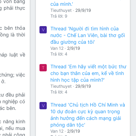
óp vốn bằng
của mình.'
g phải thực
Tieuthuyet
29/9/19
Trả lời: 9
ác bên thỏa
Thread 'Người đi tìm hình của
V
ồng là thời
nước - Chế Lan Viên, bài thơ gối
đầu giường của tôi'
Van 12
2/9/19
Trả lời: 4
áp luật về
Thread 'Em hãy viết một bức thư
T
cho bạn thân của em, kể về tình
chứng; việc
hình học tập của mình?'
 ở.
Tieuthuyet
29/9/19
Trả lời: 4
cư đều phải
h nghiệp có
Thread 'Chủ tịch Hồ Chí Minh và
V
ác bên.
10 dự đoán cực kỳ quan trọng
ảnh hưởng đến cách mạng giải
c năng kinh
phóng dân tộc'
ại, nếu mua
Van 12
2/9/19
c phải công