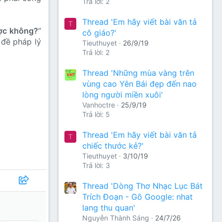
Trả lời: 2
Thread 'Em hãy viết bài văn tả
T
ợc không?
”
cô giáo?'
 đề pháp lý
Tieuthuyet
26/9/19
Trả lời: 2
Thread 'Những mùa vàng trên
vùng cao Yên Bái đẹp đến nao
lòng người miền xuôi'
Vanhoctre
25/9/19
Trả lời: 5
Thread 'Em hãy viết bài văn tả
T
chiếc thước kẻ?'
Tieuthuyet
3/10/19
Trả lời: 3
Thread 'Dòng Thơ Nhạc Lục Bát
Trích Đoạn - Gõ Google: nhat
lang thu quan'
Nguyễn Thành Sáng
24/7/26