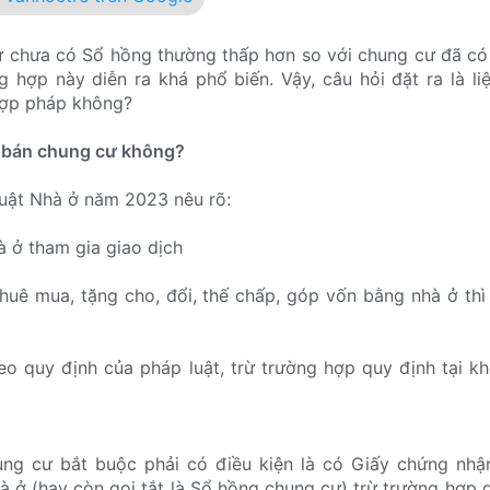
ư chưa có Sổ hồng thường thấp hơn so với chung cư đã có
 hợp này diễn ra khá phổ biến. Vậy, câu hỏi đặt ra là l
hợp pháp không?
 bán chung cư không?
uật Nhà ở năm 2023 nêu rõ:
à ở tham gia giao dịch
thuê mua, tặng cho, đổi, thế chấp, góp vốn bằng nhà ở thì
o quy định của pháp luật, trừ trường hợp quy định tại k
ng cư bắt buộc phải có điều kiện là có Giấy chứng nhậ
à ở (hay còn gọi tắt là Sổ hồng chung cư) trừ trường hợp q