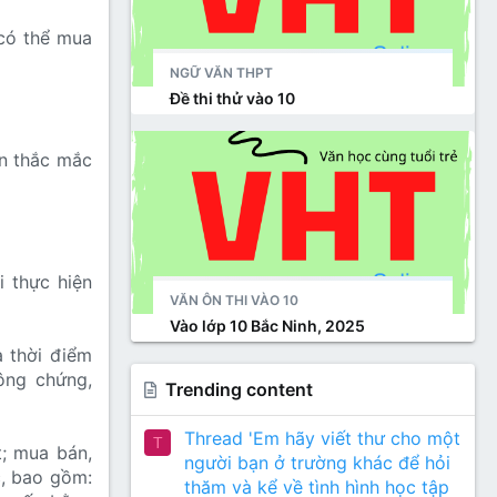
có thể mua
NGỮ VĂN THPT
Đề thi thử vào 10
n thắc mắc
i thực hiện
VĂN ÔN THI VÀO 10
Vào lớp 10 Bắc Ninh, 2025
à thời điểm
ông chứng,
Trending content
Thread 'Em hãy viết thư cho một
T
t; mua bán,
người bạn ở trường khác để hỏi
c, bao gồm:
thăm và kể về tình hình học tập