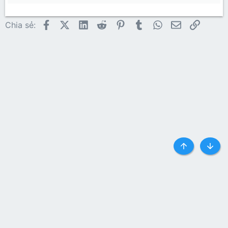
22
Times New Roman
26
Trebuchet MS
Facebook
X (Twitter)
LinkedIn
Reddit
Pinterest
Tumblr
WhatsApp
Email
Link
Chia sẻ:
Verdana
Top
Botto
Liên hệ
Quy định và Nội quy
Privacy policy
Trợ giúp
Trang chủ
R
S