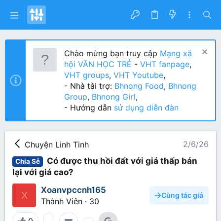
Chào mừng bạn truy cập
Mạng xã
hội VĂN HỌC TRẺ
-
VHT fanpage
,
VHT groups
,
VHT Youtube
,
- Nhà tài trợ:
Bhnong Food
,
Bhnong
Group
,
Bhnong Girl
,
- Hướng dẫn
sử dụng diễn đàn
2/6/26
Chuyện Linh Tinh
Có được thu hồi đất với giá thấp bán
Chia Sẻ
lại với giá cao?
Xoanvpccnh165
X
Cùng tác giả
Thành Viên
·
30