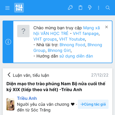
Chào mừng bạn truy cập
Mạng xã
hội VĂN HỌC TRẺ
-
VHT fanpage
,
VHT groups
,
VHT Youtube
,
- Nhà tài trợ:
Bhnong Food
,
Bhnong
Group
,
Bhnong Girl
,
- Hướng dẫn
sử dụng diễn đàn
27/12/22
Luận văn, tiểu luận
Diện mạo thơ trào phúng Nam Bộ nửa cuối thế
kỷ XIX (tiếp theo và hết) -Triều Anh
Triều Anh
Người yêu của văn chương ❤️
·
Cùng tác giả
đến từ
Sóc Trăng