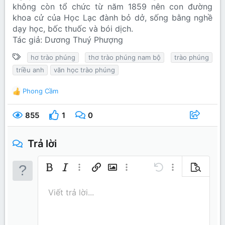
không còn tổ chức từ năm 1859 nên con đường
khoa cử của Học Lạc đành bỏ dở, sống bằng nghề
dạy học, bốc thuốc và bói dịch.
Tác giả: Dương Thuý Phượng
T
hơ trào phúng
thơ trào phúng nam bộ
trào phúng
ừ
triều anh
văn học trào phúng
k
h
Phong Cầm
R
ó
e
a
a
855
1
0
c
t
i
Trả lời
o
n
s
Bold
In nghiêng
Thêm tùy chọn…
Chèn liên kết
Chèn hình ảnh
Thêm tùy chọn…
Undo
Thêm tùy chọn…
Xem trước
:
Căn trái
9
Lưu nháp
Danh sách có thứ tự
Normal
Arial
Kích thước
Mặt cười
Redo
Trích dẫn
Toggle BB code
Màu chữ
Media
Xóa định dạng
Phông chữ
Insert table
Bản thảo
Danh sách
Insert horizontal line
Căn lề
Spoiler
Paragraph format
Mã
Gạch ngang
Gạch chân
Inline spo
Viết trả lời...
10
Xóa bản thảo
Book Antiqua
Căn giữa
Heading 1
Danh sách không có t
Inline code
12
Courier New
Căn phải
Thụt lề