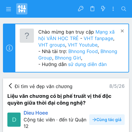
Chào mừng bạn truy cập
Mạng xã
hội VĂN HỌC TRẺ
-
VHT fanpage
,
VHT groups
,
VHT Youtube
,
- Nhà tài trợ:
Bhnong Food
,
Bhnong
Group
,
Bhnong Girl
,
- Hướng dẫn
sử dụng diễn đàn
8/5/26
Đi tìm vẻ đẹp văn chương
Liệu văn chương có bị phế truất vị thế độc
quyền giữa thời đại công nghệ?
Dieu Hoee
D
Cộng tác viên
·
đến từ
Quận
Cùng tác giả
12