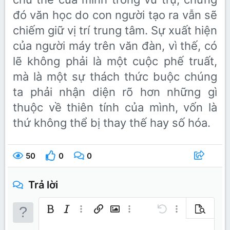
đó văn học do con người tạo ra vẫn sẽ
chiếm giữ vị trí trung tâm. Sự xuất hiện
của người máy trên văn đàn, vì thế, có
lẽ không phải là một cuộc phế truất,
mà là một sự thách thức buộc chúng
ta phải nhận diện rõ hơn những gì
thuộc về thiên tính của mình, vốn là
thứ không thể bị thay thế hay số hóa.
50
0
0
Trả lời
Bold
In nghiêng
Thêm tùy chọn…
Chèn liên kết
Chèn hình ảnh
Thêm tùy chọn…
Undo
Thêm tùy chọn…
Xem trước
Căn trái