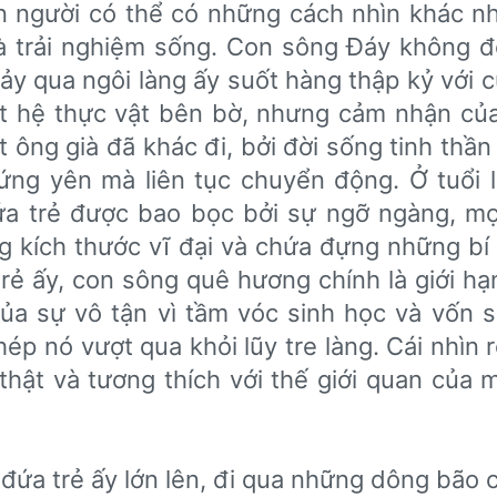
on người có thể có những cách nhìn khác n
 và trải nghiệm sống. Con sông Đáy không đ
ảy qua ngôi làng ấy suốt hàng thập kỷ với 
ột hệ thực vật bên bờ, nhưng cảm nhận củ
 ông già đã khác đi, bởi đời sống tinh thần
ứng yên mà liên tục chuyển động. Ở tuổi 
ứa trẻ được bao bọc bởi sự ngỡ ngàng, mọ
 kích thước vĩ đại và chứa đựng những bí
trẻ ấy, con sông quê hương chính là giới hạ
 của sự vô tận vì tầm vóc sinh học và vốn 
ép nó vượt qua khỏi lũy tre làng. Cái nhìn 
thật và tương thích với thế giới quan của 
i, đứa trẻ ấy lớn lên, đi qua những dông bão