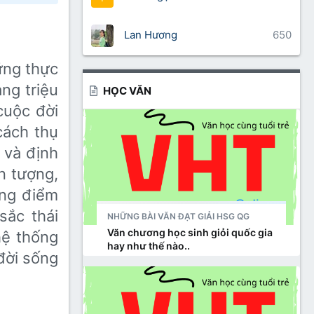
Lan Hương
650
ững thực
ng triệu
HỌC VĂN
cuộc đời
cách thụ
 và định
n tượng,
ững điểm
sắc thái
NHỮNG BÀI VĂN ĐẠT GIẢI HSG QG
Văn chương học sinh giỏi quốc gia
hệ thống
hay như thế nào..
đời sống