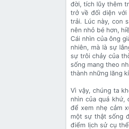
đời, tích lũy thêm 
trở về đối diện vớ
trải. Lúc này, con
nên nhỏ bé hơn, hi
Cái nhìn của ông gi
nhiên, mà là sự lắ
sự trôi chảy của th
sống mang theo nhữ
thành những lăng k
Vì vậy, chúng ta kh
nhìn của quá khứ, 
để xem nhẹ cảm xú
một sự thật sống đ
điểm lịch sử cụ th