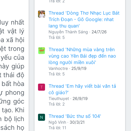
Trả lời: 2
Thread 'Dòng Thơ Nhạc Lục Bát
Trích Đoạn - Gõ Google: nhat
duy nhất
lang thu quan'
t vật lý
Nguyễn Thành Sáng
24/7/26
Trả lời: 5
a xã hội
ệt trong
Thread 'Những mùa vàng trên
vùng cao Yên Bái đẹp đến nao
 yếu của
lòng người miền xuôi'
này giúp
Vanhoctre
25/9/19
 thái độ
Trả lời: 5
ự bất hòa
Thread 'Em hãy viết bài văn tả
T
tự phong
cô giáo?'
Tieuthuyet
26/9/19
hững góc
Trả lời: 2
 tạo. Khi
Thread 'Bức thư số 104'
N
 bộ lịch
Ngô Vinh
30/3/21
 sách họ
Trả lời: 11