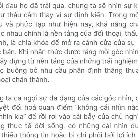
 đau họ đã trải qua, chúng ta sẽ nhìn sự k
ự thấu cảm thay vì sự định kiến. Trong mộ
u và phức tạp như hiện nay, khả năng c
c nhau chính là nền tảng của đối thoại, thấ
h, là chìa khóa để mở ra cánh cửa của sự
c bản. Khi nhận thức được rằng mỗi góc nhìn
y dựng từ nền tảng của những trải nghiệm 
ắc buông bỏ nhu cầu phân định thắng thu
oại chân thành.
g ta ca ngợi sự đa dạng của các góc nhìn, 
yệt đối hoá quan điểm “không cái nhìn nà
hìn kia” để rồi rơi vào cái bẫy của chủ ngh
ng thực tế đời sống, có những cái nhìn đ
 thiếu thông tin hoặc bị chi phối bởi lợi íc