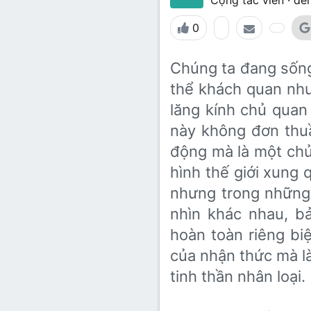
Lớp 8
Thời để nhớ
Bài mới trên hồ sơ
0
Lớp 7
Mùa yêu đầu
Tìm trong hồ sơ cá nhân
Lớp 6
Thời áo trắng (Nữ sinh)
Chúng ta đang sống
thể khách quan như
Văn học 5
Đời sống
lăng kính chủ quan
Văn học 4
này không đơn thuầ
Văn hoá
Văn học 3
động mà là một chủ 
Ngoại ngữ
hình thế giới xung
Văn học 2
nhưng trong những
Giáo viên
nhìn khác nhau, bả
hoàn toàn riêng biệ
của nhận thức mà l
tinh thần nhân loại.