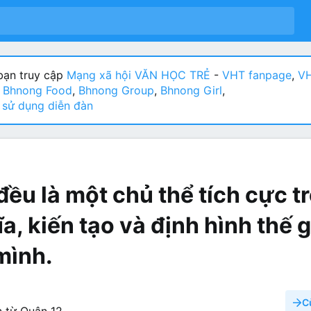
ạn truy cập
Mạng xã hội VĂN HỌC TRẺ
-
VHT fanpage
,
VH
:
Bhnong Food
,
Bhnong Group
,
Bhnong Girl
,
sử dụng diễn đàn
đều là một chủ thể tích cực t
a, kiến tạo và định hình thế g
mình.
C
 từ
Quận 12