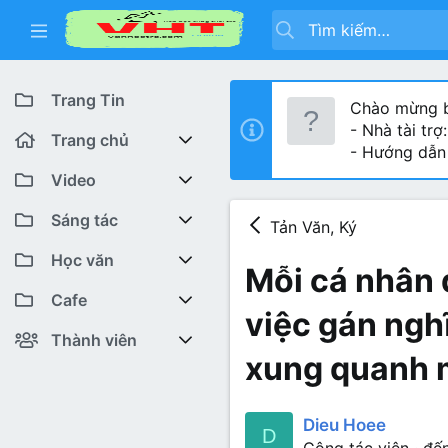
Trang Tin
Chào mừng b
- Nhà tài trợ
Trang chủ
- Hướng dẫn
Diễn đàn
Video
Bài viết mới
Youtube VHT News
Sáng tác
Tản Văn, Ký
Có gì mới
Youtube VHT
Cuộc thi viết
Học văn
Mỗi cá nhân 
Tiktok
Trại sáng tác
Lớp 12
Featured content
Cafe
việc gán nghĩ
Liên hệ BTC
Lớp 11
Cafe Văn chương
Bài viết mới
Thành viên
xung quanh 
Lớp 10
Văn Khoa
Đăng ký
Bài mới trên hồ sơ
Lớp 9
Cảm xúc (tâm sự)
Thành viên trực tuyến
Dieu Hoee
D
Cộng tác viên
·
đến