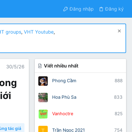
Đăng nhập
Đăng ký
T groups
,
VHT Youtube
,
Viết nhiều nhất
30/5/26
rong
Phong Cầm
888
iới
Hoa Phù Sa
833
Vanhoctre
825
ùng tác giả
Trần Ngọc 2021
754
T