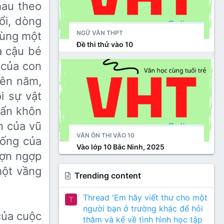
hau theo
ổi, dòng
NGỮ VĂN THPT
cùng một
Đề thi thử vào 10
a cậu bé
 của con
lên năm,
i sự vật
 ẩn khôn
n của vũ
VĂN ÔN THI VÀO 10
sống của
Vào lớp 10 Bắc Ninh, 2025
rợn ngợp
một vầng
Trending content
Thread 'Em hãy viết thư cho một
T
người bạn ở trường khác để hỏi
 của cuộc
thăm và kể về tình hình học tập