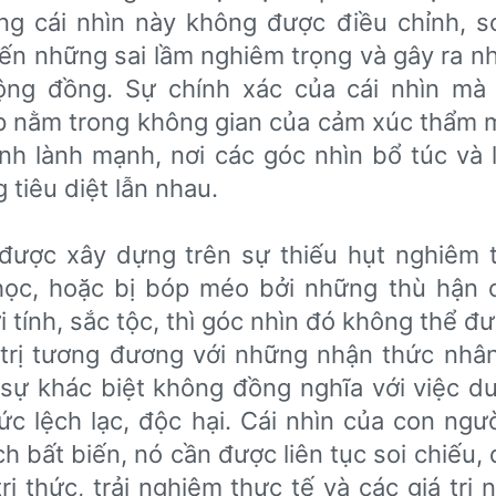
ng cái nhìn này không được điều chỉnh, so
ến những sai lầm nghiêm trọng và gây ra n
ộng đồng. Sự chính xác của cái nhìn m
p nằm trong không gian của cảm xúc thẩm 
inh lành mạnh, nơi các góc nhìn bổ túc và 
tiêu diệt lẫn nhau.
được xây dựng trên sự thiếu hụt nghiêm 
 học, hoặc bị bóp méo bởi những thù hận 
 tính, sắc tộc, thì góc nhìn đó không thể đư
 trị tương đương với những nhận thức nhân
g sự khác biệt không đồng nghĩa với việc d
c lệch lạc, độc hại. Cái nhìn của con ngư
h bất biến, nó cần được liên tục soi chiếu, 
ri thức, trải nghiệm thực tế và các giá trị