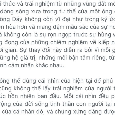
tri thức và trải nghiệm từ những vùng đất mớ
i dòng sông xưa trong tư thế của một ông 
 sông Đáy không còn vĩ đại như trong ký ức
ền hòa hơn và mang đậm màu sắc của sự ho
à không còn là sự rợn ngợp trước sự hùng v
ng đọng của những chiêm nghiệm về kiếp n
ời gian. Sự thay đổi này diễn ra bởi vì mỗi 
ng hệ giá trị, những mối bận tâm riêng, từ
ính cảm nhận khác nhau.
ông thể dùng cái nhìn của hiện tại để phủ 
cũng không thể lấy trải nghiệm của người t
c hồn nhiên ban đầu. Mỗi cái nhìn đều 
ộng của đời sống tinh thần con người tại 
ể của cá nhân đó, và chúng xứng đáng được