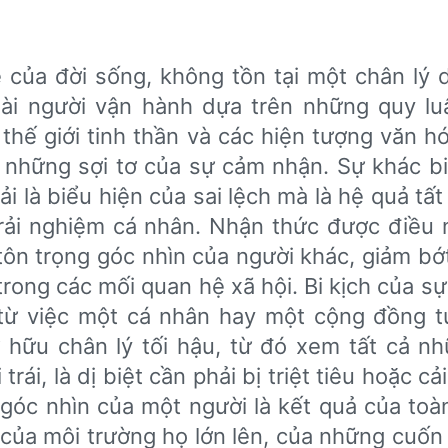
 của đời sống, không tồn tại một chân lý 
loài người vận hành dựa trên những quy luậ
hế giới tinh thần và các hiện tượng văn hó
ừ những sợi tơ của sự cảm nhận. Sự khác bi
 là biểu hiện của sai lệch mà là hệ quả tất
rải nghiệm cá nhân. Nhận thức được điều 
ôn trọng góc nhìn của người khác, giảm bớt
trong các mối quan hệ xã hội. Bi kịch của s
từ việc một cá nhân hay một cộng đồng 
 hữu chân lý tối hậu, từ đó xem tất cả n
 trái, là dị biệt cần phải bị triệt tiêu hoặc cải
góc nhìn của một người là kết quả của toàn
 của môi trường họ lớn lên, của những cuốn