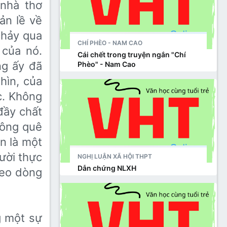
 nhà thơ
ản lề về
chảy qua
CHÍ PHÈO - NAM CAO
 của nó.
Cái chết trong truyện ngắn "Chí
ng ấy đã
Phèo" - Nam Cao
hìn, của
c. Không
đầy chất
sông quê
n là một
ười thực
NGHỊ LUẬN XÃ HỘI THPT
Dẫn chứng NLXH
heo dòng
g một sự