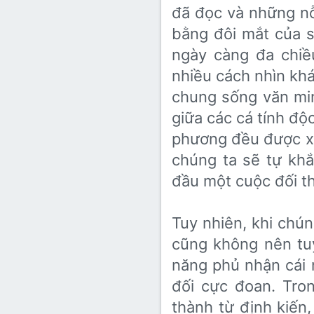
đã đọc và những nỗi
bằng đôi mắt của s
ngày càng đa chiề
nhiều cách nhìn khá
chung sống văn min
giữa các cá tính độ
phương đều được xâ
chúng ta sẽ tự kh
đầu một cuộc đối th
Tuy nhiên, khi chún
cũng không nên tu
năng phủ nhận cái n
đối cực đoan. Tro
thành từ định kiến,