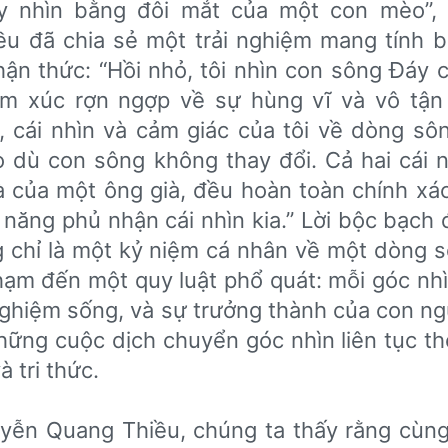
ãy nhìn bằng đôi mắt của một con mèo”,
u đã chia sẻ một trải nghiệm mang tính b
ận thức: “Hồi nhỏ, tôi nhìn con sông Đáy 
cảm xúc rợn ngợp về sự hùng vĩ và vô tận
 cái nhìn và cảm giác của tôi về dòng sô
 dù con sông không thay đổi. Cả hai cái n
và của một ông già, đều hoàn toàn chính xá
 năng phủ nhận cái nhìn kia.” Lời bộc bạch 
 chỉ là một kỷ niệm cá nhân về một dòng 
ạm đến một quy luật phổ quát: mỗi góc nhì
nghiệm sống, và sự trưởng thành của con ng
những cuộc dịch chuyển góc nhìn liên tục t
à tri thức.
uyễn Quang Thiều, chúng ta thấy rằng cùn