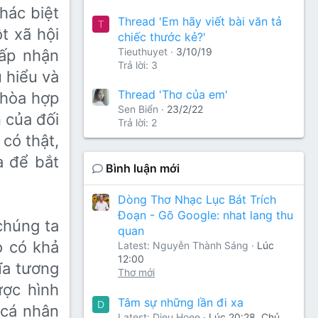
hác biệt
Thread 'Em hãy viết bài văn tả
T
t xã hội
chiếc thước kẻ?'
Tieuthuyet
3/10/19
hấp nhận
Trả lời: 3
u hiểu và
Thread 'Thơ của em'
 hòa hợp
Sen Biển
23/2/22
 của đối
Trả lời: 2
có thật,
a để bắt
Bình luận mới
Dòng Thơ Nhạc Lục Bát Trích
Đoạn - Gõ Google: nhat lang thu
chúng ta
quan
o có khả
Latest: Nguyễn Thành Sáng
Lúc
12:00
ĩa tương
Thơ mới
ược hình
Tâm sự những lần đi xa
D
h cá nhân
Latest: Dieu Hoee
Lúc 20:28, Chủ