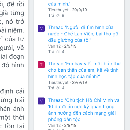
i, để rồi
của mình.'
Tieuthuyet
29/9/19
già từng
Trả lời: 9
, nó trở
Thread 'Người đi tìm hình của
V
ài niệm.
nước - Chế Lan Viên, bài thơ gối
ĩ của tự
đầu giường của tôi'
Van 12
2/9/19
gười, về
Trả lời: 4
giai đoạn
Thread 'Em hãy viết một bức thư
 đó hình
T
cho bạn thân của em, kể về tình
hình học tập của mình?'
Tieuthuyet
29/9/19
Trả lời: 4
định cái
ừng trải
Thread 'Chủ tịch Hồ Chí Minh và
V
10 dự đoán cực kỳ quan trọng
phản ánh
ảnh hưởng đến cách mạng giải
một thời
phóng dân tộc'
 tồn tại
Van 12
2/9/19