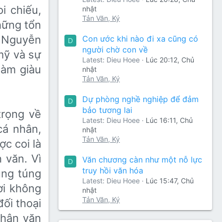
i chiếu,
nhật
Tản Văn, Ký
hững tổn
à Nguyễn
Con ước khi nào đi xa cũng có
D
người chờ con về
mỹ và sự
Latest: Dieu Hoee
Lúc 20:12, Chủ
làm giàu
nhật
Tản Văn, Ký
Dự phòng nghề nghiệp để đảm
D
bảo tương lai
trọng về
Latest: Dieu Hoee
Lúc 16:11, Chủ
cá nhân,
nhật
Tản Văn, Ký
ợc coi là
 văn. Vì
Văn chương càn như một nỗ lực
D
truy hồi văn hóa
ung túng
Latest: Dieu Hoee
Lúc 15:47, Chủ
ời không
nhật
Tản Văn, Ký
đối thoại
 nhân văn