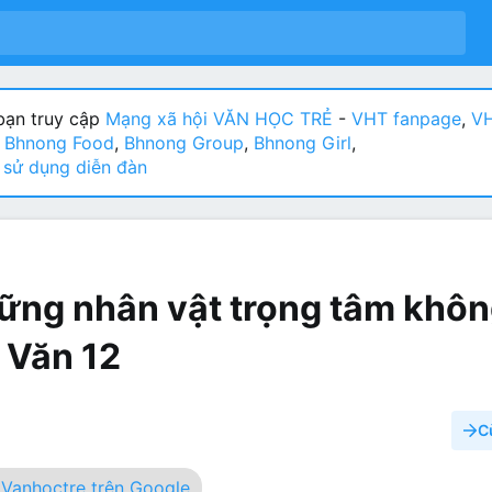
ạn truy cập
Mạng xã hội VĂN HỌC TRẺ
-
VHT fanpage
,
VH
:
Bhnong Food
,
Bhnong Group
,
Bhnong Girl
,
sử dụng diễn đàn
ng nhân vật trọng tâm khôn
 Văn 12
C
Vanhoctre trên Google