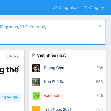
Đăng nhập
Đăng ký
T groups
,
VHT Youtube
,
Viết nhiều nhất
30/5/21
g thể
Phong Cầm
888
Hoa Phù Sa
833
Vanhoctre
825
ùng tác giả
Trần Ngọc 2021
754
T