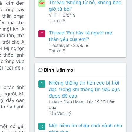
Thread 'Không từ bỏ, không bao
đã “xám đen
giờ từ bỏ!'
ơ chừng này
VHT
19/8/19
g thân phận
Trả lời: 8
yền rủa cha
y một khi A
Thread 'Em hãy tả người mẹ
T
lửa tàn, nhà
thân yêu của em?'
 trói cho A
Tieuthuyet
26/9/19
ồi Mị nghẹn
Trả lời: 5
ó thốc lạnh
hê chồng vừa
ài “cái đêm
Bình luận mới
Những thông tin tích cực bị trôi
D
i phản ánh
dạt, trong khi thông tin tiêu cực
g người, Mị
được đề cao
sợi dây oan
Latest: Dieu Hoee
Lúc 19:10 Hôm
 do và hạnh
qua
Tản Văn, Ký
Một niềm tin chấp chới dành cho
một cô gái
D
giáo dục