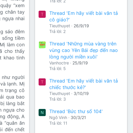
Trả lời: 2
a quậy “xem
ng chân tay
Thread 'Em hãy viết bài văn tả
T
g ngựa nhai
cô giáo?'
Tieuthuyet
26/9/19
ếng sáo đêm
Trả lời: 2
c sống tiềm
Thread 'Những mùa vàng trên
 Mị làm con
vùng cao Yên Bái đẹp đến nao
ã cho thấy
lòng người miền xuôi'
t khao tinh
Vanhoctre
25/9/19
Trả lời: 5
 như người
Thread 'Em hãy viết bài văn tả
T
và lạnh. Mị
chiếc thước kẻ?'
âm trạng cô
Tieuthuyet
3/10/19
rải qua bao
Trả lời: 3
bị làng bắt
on ngựa cho
Thread 'Bức thư số 104'
N
ừng động, A
Ngô Vinh
30/3/21
à “quân ăn
Trả lời: 11
i đến chết