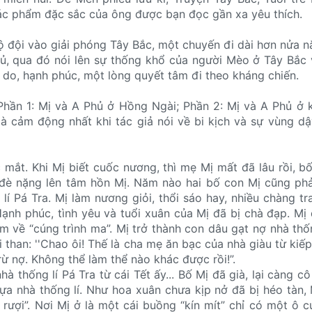
 tác phẩm đặc sắc của ông được bạn đọc gần xa yêu thích.
 đội vào giải phóng Tây Bắc, một chuyến đi dài hơn nửa 
hủ, qua đó nói lên sự thống khổ của người Mèo ở Tây Bắc
 do, hạnh phúc, một lòng quyết tâm đi theo kháng chiến.
Phần 1: Mị và A Phủ ở Hồng Ngài; Phần 2: Mị và A Phủ ở 
là cảm động nhất khi tác giả nói về bi kịch và sự vùng d
mắt. Khi Mị biết cuốc nương, thì mẹ Mị mất đã lâu rồi, bố
đè nặng lên tâm hồn Mị. Năm nào hai bố con Mị cũng phải
í Pá Tra. Mị làm nương giỏi, thổi sáo hay, nhiều chàng tr
Hạnh phúc, tình yêu và tuổi xuân của Mị đã bị chà đạp. Mị 
m về “cúng trình ma”. Mị trở thành con dâu gạt nợ nhà thốn
i than: ''Chao ôi! Thế là cha mẹ ăn bạc của nhà giàu từ kiế
rừ nợ. Không thể làm thể nào khác được rồi!”.
à thống lí Pá Tra từ cái Tết ấy... Bố Mị đã già, lại càng c
gựa nhà thống lí. Như hoa xuân chưa kịp nở đã bị héo tàn,
rượi”. Nơi Mị ở là một cái buồng “kín mít” chỉ có một ô 