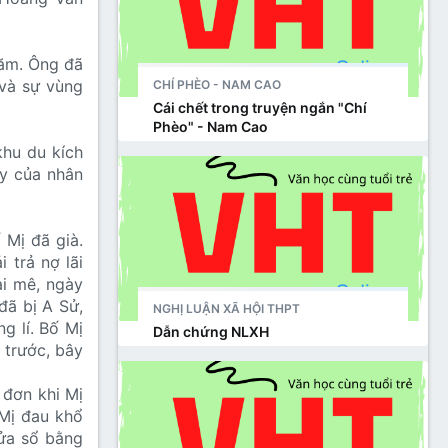
năm. Ông đã
 và sự vùng
CHÍ PHÈO - NAM CAO
Cái chết trong truyện ngắn "Chí
Phèo" - Nam Cao
khu du kích
ậy của nhân
 Mị đã già.
 trả nợ lãi
ai mê, ngày
đã bị A Sử,
NGHỊ LUẬN XÃ HỘI THPT
g lí. Bố Mị
Dẫn chứng NLXH
p trước, bây
ô đơn khi Mị
 Mị đau khổ
cửa sổ bằng