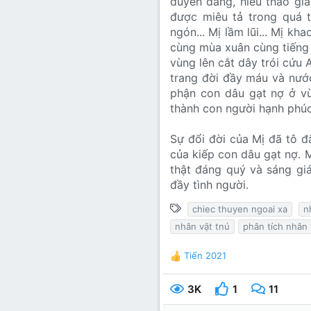
duyên dáng, hiếu thảo gi
được miêu tả trong quá tr
ngón... Mị lầm lũi... Mị k
cùng mùa xuân cùng tiếng s
vùng lên cắt dây trói cứu 
trang đời đầy máu và nước
phận con dâu gạt nợ ở vù
thành con người hạnh phúc
Sự đổi đời của Mị đã tô đ
của kiếp con dâu gạt nợ. 
thật đáng quý và sáng gi
đầy tình người.
T
chiec thuyen ngoai xa
n
ừ
nhân vật tnú
phân tích nhân 
k
h
Tiến 2021
R
ó
e
a
a
3K
1
11
c
t