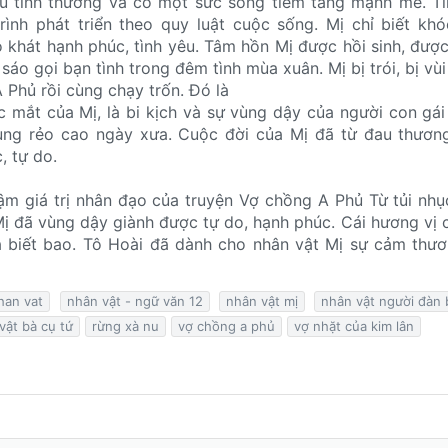
àu tình thương và có một sức sống tiềm tàng mạnh mẽ. T
ình phát triển theo quy luật cuộc sống. Mị chỉ biết khó
hao khát hạnh phúc, tình yêu. Tâm hồn Mị được hồi sinh, đượ
áo gọi bạn tình trong đêm tình mùa xuân. Mị bị trói, bị vùi
A Phủ rồi cùng chạy trốn. Đó là
 mắt của Mị, là bi kịch và sự vùng dậy của người con gái
ng rẻo cao ngày xưa. Cuộc đời của Mị đã từ đau thương,
, tự do.
ậm giá trị nhân đạo của truyện Vợ chồng A Phủ Từ tủi nh
Mị đã vùng dậy giành được tự do, hạnh phúc. Cái hương vị 
á biết bao. Tô Hoài đã dành cho nhân vật Mị sự cảm thư
han vat
nhân vật - ngữ văn 12
nhân vật mị
nhân vật người đàn 
vật bà cụ tứ
rừng xà nu
vợ chồng a phủ
vợ nhặt của kim lân