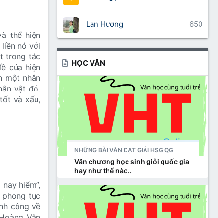
Lan Hương
650
à thể hiện
liền nó với
t trong tác
HỌC VĂN
đề của hiện
ến một nhân
hân vật đó.
tốt và xấu,
NHỮNG BÀI VĂN ĐẠT GIẢI HSG QG
Văn chương học sinh giỏi quốc gia
hay như thế nào..
 nay hiếm”,
ề phong tục
ành công về
ẻ Hoàng Văn