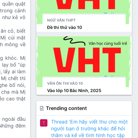
m quần quật
 trong cánh
ị như kẻ vô
NGỮ VĂN THPT
Đề thi thử vào 10
ăn cỏ, biết
 Mị cúi mặt
ênh mông về
ng khóc. Mị
 lạy bố “úp
 lấy ai làm
Mị chết thì
VĂN ÔN THI VÀO 10
ghe bố nói,
Vào lớp 10 Bắc Ninh, 2025
g cha mà Mị
ẻo cao thật
Trending content
, ngoài đầu
Thread 'Em hãy viết thư cho một
T
. Những đêm
người bạn ở trường khác để hỏi
thăm và kể về tình hình học tập