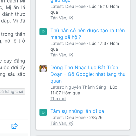
ính cách Mị
Latest: Dieu Hoee
Lúc 18:10 Hôm
c, Mị ăn lá
qua
c đánh thức
Tản Văn, Ký
 dập. Mị đã
Thù hằn có nên được tạo ra trên
D
 trong thân
mạng xã hội?
 nô lệ trở
Latest: Dieu Hoee
Lúc 17:37 Hôm
qua
Tản Văn, Ký
ục cay đắng
Dòng Thơ Nhạc Lục Bát Trích
cuộc đời ấy
Đoạn - Gõ Google: nhat lang thu
ơng sâu sắc
quan
Latest: Nguyễn Thành Sáng
Lúc
bà hàng chài
11:07 Hôm qua
Thơ mới
Tâm sự những lần đi xa
D
Latest: Dieu Hoee
2/8/26
Tản Văn, Ký