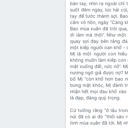
bàn tay, nhìn ra ngoài chỉ
suốt đêm ngày, lúc hái củ
tay để tước thành sợi. Ba
cảm vô hồn, ngày “Càng khô
Bao mùa xuân đã trôi qua,
đi làm mà thôi”. Như một 
quay sợi đay bên tảng đá
một kiếp người oan khổ - 
Mị là một người con hiếu
không muốn làm kiếp con dâ
mật xuống đất, nức nở”. Mị
nương ngô giả được nợ? Mị
bố Mị “còn khổ hơn bao nh
bưng mặt khóc, Mị đành tr
nhận hết mọi đau khổ vào 
là đẹp, đáng quý trọng.
Cứ tưởng rằng “ở lâu tron
núi đã có ai đó “thổi sáo 
tình mùa xuân đã tới. Mị n