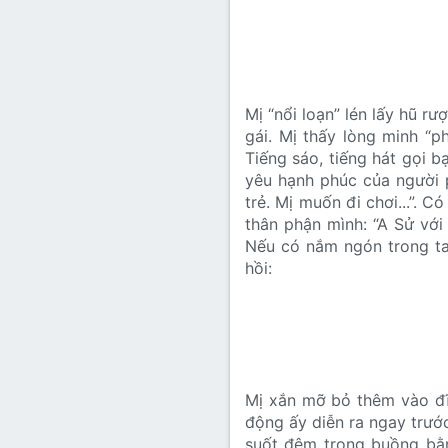
Mị “nổi loạn” lén lấy hũ rư
gái. Mị thấy lòng minh “ph
Tiếng sáo, tiếng hát gọi b
yêu hạnh phúc của người p
trẻ. Mị muốn đi chơi...”. 
thân phận mình: “A Sử với
Nếu có nắm ngón trong tay
hồi:
Mị xắn mỡ bỏ thêm vào đĩa
động ấy diễn ra ngay trướ
suốt đêm trong buồng bằn