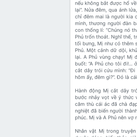
nếu không bắt được hổ về
lại”. Nửa đêm, qua ánh lửa
chỉ đêm mai là người kia c
mình, thương người đàn b
con thống lí: “Chúng nó t
Phủ trốn thoát. Nghĩ thế, t
tối bưng, Mị như có thêm 
Phủ. Một cảnh dữ dội, khủ
lại. A Phủ vùng chạy! Mị 
buốt: “A Phủ cho tôi đi!...
cắt dây trói cứu mình: “Đi
hôm ấy, đêm gì?”. Đó là cá
Hành động Mị cắt dây tró
bước nhảy vọt về ý thức v
căm thù cái ác đã chà đạp
nghiệt đã biến người thàn
phúc. Mị và A Phủ nên vợ n
Nhân vật Mị trong truyện