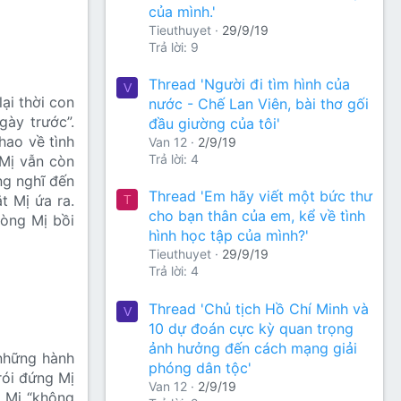
của mình.'
Tieuthuyet
29/9/19
Trả lời: 9
Thread 'Người đi tìm hình của
V
lại thời con
nước - Chế Lan Viên, bài thơ gối
gày trước”.
đầu giường của tôi'
hao về tình
Van 12
2/9/19
Trả lời: 4
 Mị vẫn còn
ng nghĩ đến
Thread 'Em hãy viết một bức thư
t Mị ứa ra.
T
cho bạn thân của em, kể về tình
lòng Mị bồi
hình học tập của mình?'
Tieuthuyet
29/9/19
Trả lời: 4
Thread 'Chủ tịch Hồ Chí Minh và
V
10 dự đoán cực kỳ quan trọng
ảnh hưởng đến cách mạng giải
 những hành
phóng dân tộc'
rói đứng Mị
Van 12
2/9/19
o Mị “không