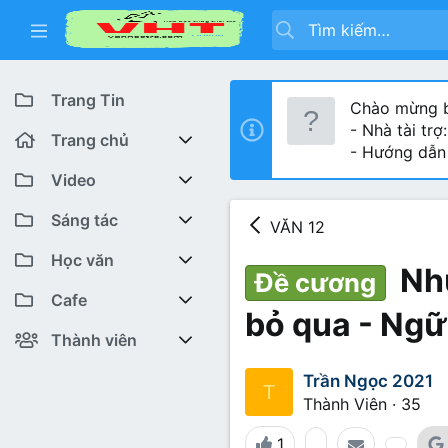
Trang Tin
Chào mừng b
- Nhà tài trợ
Trang chủ
- Hướng dẫn
Diễn đàn
Video
Bài viết mới
Youtube VHT News
Sáng tác
VĂN 12
Có gì mới
Youtube VHT
Cuộc thi viết
Học văn
Nhữ
Đề cương
Tiktok
Trại sáng tác
Lớp 12
Featured content
Cafe
bỏ qua - Ngữ
Liên hệ BTC
Lớp 11
Cafe Văn chương
Bài viết mới
Thành viên
Lớp 10
Văn Khoa
Đăng ký
Bài mới trên hồ sơ
Trần Ngọc 2021
T
Thành Viên
·
35
Lớp 9
Cảm xúc (tâm sự)
Thành viên trực tuyến
1