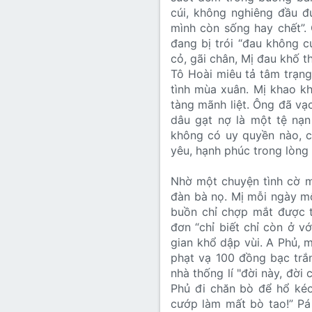
cúi, không nghiêng đầu đư
mình còn sống hay chết”.
đang bị trói “đau không c
cỏ, gãi chân, Mị đau khố 
Tô Hoài miêu tả tâm trạng
tình mùa xuân. Mị khao kh
tàng mãnh liệt. Ông đã vạ
dâu gạt nợ là một tệ nạn
không có uy quyền nào, c
yêu, hạnh phúc trong lòng 
Nhờ một chuyện tình cờ m
đàn bà nọ. Mị mỗi ngày mộ
buồn chỉ chợp mắt được t
đơn “chỉ biết chỉ còn ở v
gian khổ dập vùi. A Phủ, m
phạt vạ 100 đồng bạc trắn
nhà thống lí "đời này, đời
Phủ đi chăn bò để hổ kéo
cướp làm mất bò tao!” Pá