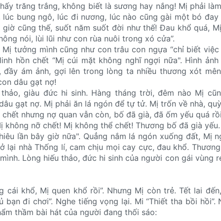
 thấy trăng trắng, không biết là sương hay nắng! Mị phải là
i, lúc bung ngô, lúc đi nương, lúc nào cũng gài một bó đay
o giờ cũng thế, suốt năm suốt đời như thế! Đau khổ quá, M
ng nói, lùi lũi như con rùa nuôi trong xó cửa”.
 Mị tưởng mình cũng như con trâu con ngựa “chỉ biết việc 
linh hồn chết “Mị cúi mặt không nghĩ ngợi nữa". Hình ảnh
, đầy ám ảnh, gợi lên trong lòng ta nhiều thương xót m
con dâu gạt nợ!
 thảo, giàu đức hi sinh. Hàng tháng trời, đêm nào Mị cũ
u gạt nợ. Mị phải ăn lá ngón để tự tử. Mị trốn về nhà, quỳ
 chết nhưng nợ quan vẫn còn, bố đã già, đã ốm yếu quá rồi,
 không nỡ chết! Mị không thể chết! Thương bố đã già yếu. 
iêu lần bây giờ nữa". Quẳng nắm lá ngón xuống đất, Mị n
ở lại nhà Thống lí, cam chịu mọi cay cực, đau khổ. Thươn
mình. Lòng hiếu thảo, đức hi sinh của người con gái vùng r
g cái khổ, Mị quen khổ rồi”. Nhưng Mị còn trẻ. Tết lai đến
rủ bạn đi chơi”. Nghe tiếng vọng lại. Mi “Thiết tha bồi hồi”
hẩm thầm bài hát của người đang thối sáo: