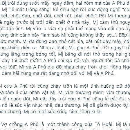
! Bị trói đứng suốt mấy ngày đêm, hai hõm má của A Phủ 
, Mị “lé mắt trông sang" kẻ chịu nạn rồi xúc động nghĩ: “c
hết, chết đau, chết đói, chết rét, phải chết”. Rồi Mị thươn
à ngày trước bị trói đến chết ở nhà này! Mị căm thù ngu
hật độc ác!”. Mị vừa lo vừa sợ phải thế mạng vào cái cọc ấ
rong tình cảnh này “làm sao Mị cũng không thấy sợ...”. Bếp 
sức mạnh. Mị đã dùng dao nhỏ cắt lúa, cắt nút dây mây, cởi
ng khiếp diễn ra. Như ra lệnh, Mị giục A Phủ: “Đi ngay!” r
đứng lặng trong bóng tối, Mị băng đi nói thở trong hơi gi
 ở đây thì chết mất!”. A Phủ chi kịp nói với người đàn bà c
 với tôi!”. Mị và A Phủ dìu đỡ nhau chạy trốn khỏi Hồng Ng
i đêm hãi hùng mà rất đáng nhớ đối với Mị và A Phủ.
i cứu A Phủ rồi cùng chạy trốn là một tình huống dữ dộ
à tâm lí của nhân vật Mị. Mị vừa thương mình, vừa thươn
 lên cuộc đời. Mị cắt dây trói cứu A Phủ cũng là cắt đứt 
h nô lệ súc vật nhục nhã, đau thương. Mị đã giành được tự
ên chồng. Mị có một sức sống tiềm tàng kì lạ!
 Vợ chồng A Phủ là một thành công của Tô Hoài. Mị là 