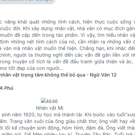
 năng khái quát những tính cách, hiện thực cuộc sống v
cuộc đời. Khi xây dựng nhân vật, nhà văn có mục đích gắn 
uốn đề cập đến trong tác phẩm. Vì vậy, tìm hiểu nhân vậ
định những nét tính cách của nó, cần nhận ra những vấn 
à văn mà nhân vật muốn thể hiện. Chẳng hạn, khi nhắc đ
 chính, người ta thường nghĩ đến các vấn đề gắn liền với n
rong truyện cổ tích là vấn đề đấu tranh giữa thiện và ác, 
 mơ tốt đẹp của con người…
hân vật trọng tâm không thể bỏ qua - Ngữ Văn 12
A Phủ
Nhân vật Mị​
 sinh năm 1920, tự học mà thành tài. Khi bước vào tuổi“xưa
m. Trang văn xuôi của ông giàu chất thơ; ông viết hay v
với lối kể chuyện sinh động, hóm hỉnh, đậm đà. Ông viết th
ài miền núi. Dế Mèn phiêu lưu kí, Truyện Tây Bắc, Tuổi tr