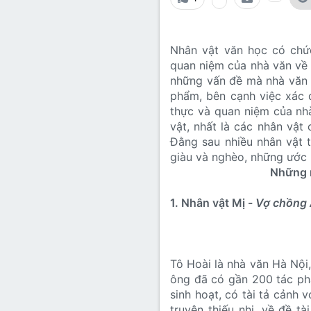
Lớp 8
Thời để nhớ
Bài mới trên hồ sơ
Lớp 7
Mùa yêu đầu
Tìm trong hồ sơ cá nhân
Nhân vật văn học có chức
Lớp 6
Thời áo trắng (Nữ sinh)
quan niệm của nhà văn về 
những vấn đề mà nhà văn m
Văn học 5
phẩm, bên cạnh việc xác 
Đời sống
thực và quan niệm của nh
Văn học 4
vật, nhất là các nhân vật
Văn hoá
Ðằng sau nhiều nhân vật t
Văn học 3
giàu và nghèo, những ước
Ngoại ngữ
Những n
Văn học 2
Giáo viên
1. Nhân vật Mị -
Vợ chồng 
Tô Hoài là nhà văn Hà Nội,
ông đã có gần 200 tác phẩ
sinh hoạt, có tài tả cảnh 
truyện thiếu nhi, về đề t