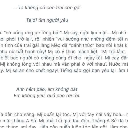
... Ta không có con trai con gái
Ta đi tìm người yêu
ợu “cứ uống ừng ực từng bát”. Mị say, ngồi lịm mặt... Mị nhớ 
ơi phới trở lại”, rồi nhiên “vui sướng như những đêm tết n
ạn tình của trai gái làng Mèo đã “đánh thức” bao nỗi khát k
hụ nữ bất hạnh này! Mị có ý thức mãnh liệt: “Mị trẻ lắm.
Có biết bao người có chồng cũng đi chơi ngày tết. Mị cay đắ
 Mị không lòng với nhau mà vẫn phải ở với nhau”. Nước mắ
. Mị sẽ ăn cho chết ngay! Tiếng sáo gọi bạn yêu lại làm 
Anh ném pao, em không bắt
Em không yêu, quả pao rơi rồi.
 đèn cho sáng. Mị quấn lại tóc. Mị với tay cái váy hoa...
c mặt thằng A Sử. Mị phải trả giá đau đớn. Thằng A Sử đã t
g thúng sợi đay. Hắn còn quấn luôn tóc lên cột, làm ch