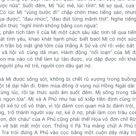
ợc nữa”. Suốt đêm, Mị “lúc mê, lúc tỉnh”. Mị sợ quá, cự
 Có lúc Mị “vùng bước đi” chập chờn theo tiếng sáo, như
ựa được”, “đau nhức”, “đau đứt từng mãnh thịt”. Nghe tiến
thổn thức “nghĩ mình không bằng con ngựa”.
, phân tích tâm lí của Mị một cách sâu sắc tinh tế qua ti
át tình yêu, khao khát hạnh phúc biết bao! MỊ có một sứ
ch trần bộ mặt ghê tởm của thẳng A Sử và chỉ rõ: việc bắt
 xã hội vô cùng dã man. Hành động “nổi loạn” của Mị đ
on ma nào có thể làm lụi tàn được, vùi dập được nỗi khá
người phụ nữ trẻ, người con dâu gạt nợ.
à Mị được sống sót, không bị chết rũ xương trong buồng
t tê dại hẳn đi. Đêm mùa đông ở vùng núi Hồng Ngài dài 
ừng lúc, rồi lại thức sưởi âm suốt đêm. Mị sống trong t
ới ngọn lửa". Mị và A Phủ như hai số kiếp tiền định cùng t
ột kẻ tứ cố vô thân, vì tội đánh con quan mà bị đánh trói, 
g, trở thành người vay nợ, kẻ ở nợ, phải làm con trâu c
 con, đời cháu” của A Phủ cũng phải thế! Họa vô đơn chí! R
 về bắt mất một con. Thống lí Pá Tra mắng chửi A Phủ l
 Tra trói đứng A Phủ vào cọc bằng một cuộn dây mây tró