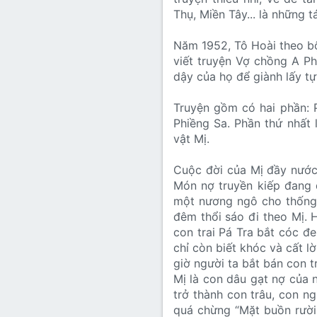
Thụ, Miền Tây... là những
Năm 1952, Tô Hoài theo bộ
viết truyện Vợ chồng A P
dậy của họ để giành lấy tự
Truyện gồm có hai phần: 
Phiềng Sa. Phần thứ nhất 
vật Mị.
Cuộc đời của Mị đầy nước 
Món nợ truyền kiếp đang 
một nương ngô cho thống l
đêm thổi sáo đi theo Mị. 
con trai Pá Tra bắt cóc đe
chỉ còn biết khóc và cất lờ
giờ người ta bắt bán con t
Mị là con dâu gạt nợ của nh
trở thành con trâu, con n
quá chừng “Mặt buồn rười 