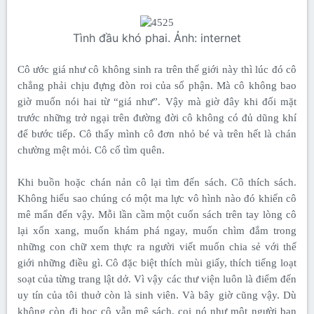
Tình đầu khó phai. Ảnh: internet​
Cô ước giá như cô không sinh ra trên thế giới này thì lúc đó cô
chẳng phải chịu đựng đòn roi của số phận. Mà cô không bao
giờ muốn nói hai từ “giá như”. Vậy mà giờ đây khi đối mặt
trước những trở ngại trên đường đời cô không có đủ dũng khí
để bước tiếp. Cô thấy mình cô đơn nhỏ bé và trên hết là chán
chường mệt mỏi. Cô cố tìm quên.
Khi buồn hoặc chán nản cô lại tìm đến sách. Cô thích sách.
Không hiểu sao chúng có một ma lực vô hình nào đó khiến cô
mê mẩn đến vậy. Mỗi lần cầm một cuốn sách trên tay lòng cô
lại xốn xang, muốn khám phá ngay, muốn chìm đắm trong
những con chữ xem thực ra người viết muốn chia sẻ với thế
giới những điều gì. Cô đặc biệt thích mùi giấy, thích tiếng loạt
soạt của từng trang lật dở. Vì vậy các thư viện luôn là điểm đến
uy tín của tôi thuở còn là sinh viên. Và bây giờ cũng vậy. Dù
không còn đi học cô vẫn mê sách, coi nó như một người bạn