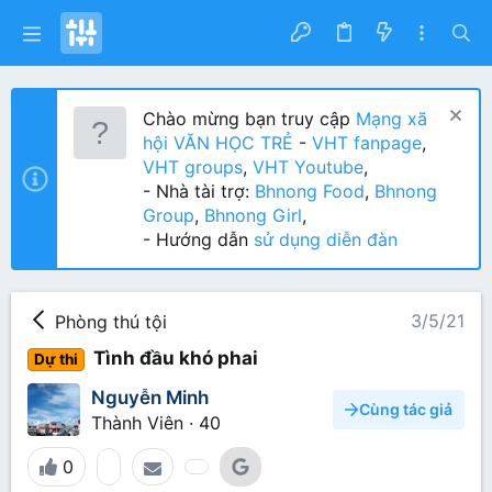
Chào mừng bạn truy cập
Mạng xã
hội VĂN HỌC TRẺ
-
VHT fanpage
,
VHT groups
,
VHT Youtube
,
- Nhà tài trợ:
Bhnong Food
,
Bhnong
Group
,
Bhnong Girl
,
- Hướng dẫn
sử dụng diễn đàn
3/5/21
Phòng thú tội
Tình đầu khó phai
Dự thi
Nguyễn Minh
Cùng tác giả
Thành Viên
·
40
0