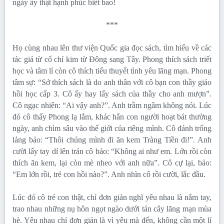
ngày ấy thật hạnh phúc biết bao!
***
Họ cùng nhau lên thư viện Quốc gia đọc sách, tìm hiểu về các
tác giả từ cổ chí kim từ Đông sang Tây. Phong thích sách triết
học và tâm lí còn cô thích tiểu thuyết tình yêu lãng mạn. Phong
tâm sự: “Sở thích sách là do anh thân với cô bạn con thầy giáo
hồi học cấp 3. Cô ấy hay lấy sách của thầy cho anh mượn”.
Cô ngạc nhiên: “Ai vậy anh?”. Anh trầm ngâm không nói. Lúc
đó cô thấy Phong lạ lắm, khác hẳn con người hoạt bát thường
ngày, anh chìm sâu vào thế giới của riêng mình. Cô đánh trống
lảng bảo: “Thôi chúng mình đi ăn kem Tràng Tiền đi!”. Anh
cười lấy tay dí lên trán cô bảo: “Không ai như em. Lớn rồi còn
thích ăn kem, lại còn mè nheo với anh nữa”. Cô cự lại, bảo:
“Em lớn rồi, trẻ con hồi nào?”. Anh nhìn cô rồi cười, lắc đầu.
Lúc đó cô trẻ con thật, chỉ đơn giản nghĩ yêu nhau là nắm tay,
trao nhau những nụ hôn ngọt ngào dưới tán cây lãng mạn mùa
hè. Yêu nhau chỉ đơn giản là vì yêu mà đến, không cần một lí