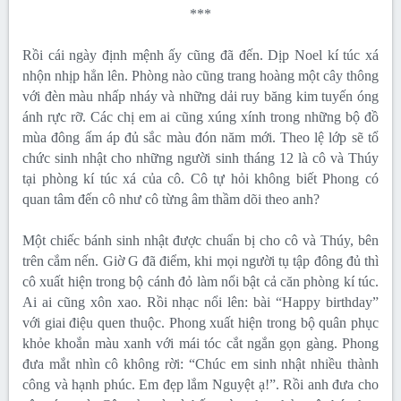
***
Rồi cái ngày định mệnh ấy cũng đã đến. Dịp Noel kí túc xá
nhộn nhịp hẳn lên. Phòng nào cũng trang hoàng một cây thông
với đèn màu nhấp nháy và những dải ruy băng kim tuyến óng
ánh rực rỡ. Các chị em ai cũng xúng xính trong những bộ đồ
mùa đông ấm áp đủ sắc màu đón năm mới. Theo lệ lớp sẽ tổ
chức sinh nhật cho những người sinh tháng 12 là cô và Thúy
tại phòng kí túc xá của cô. Cô tự hỏi không biết Phong có
quan tâm đến cô như cô từng âm thầm dõi theo anh?
Một chiếc bánh sinh nhật được chuẩn bị cho cô và Thúy, bên
trên cắm nến. Giờ G đã điểm, khi mọi người tụ tập đông đủ thì
cô xuất hiện trong bộ cánh đỏ làm nổi bật cả căn phòng kí túc.
Ai ai cũng xôn xao. Rồi nhạc nổi lên: bài “Happy birthday”
với giai điệu quen thuộc. Phong xuất hiện trong bộ quân phục
khỏe khoắn màu xanh với mái tóc cắt ngắn gọn gàng. Phong
đưa mắt nhìn cô không rời: “Chúc em sinh nhật nhiều thành
công và hạnh phúc. Em đẹp lắm Nguyệt ạ!”. Rồi anh đưa cho