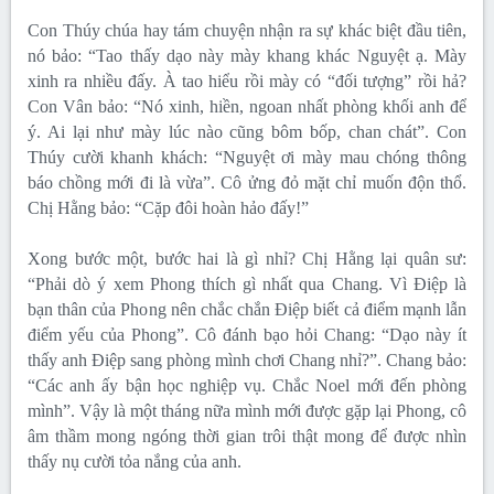
Con Thúy chúa hay tám chuyện nhận ra sự khác biệt đầu tiên,
nó bảo: “Tao thấy dạo này mày khang khác Nguyệt ạ. Mày
xinh ra nhiều đấy. À tao hiểu rồi mày có “đối tượng” rồi hả?
Con Vân bảo: “Nó xinh, hiền, ngoan nhất phòng khối anh để
ý. Ai lại như mày lúc nào cũng bôm bốp, chan chát”. Con
Thúy cười khanh khách: “Nguyệt ơi mày mau chóng thông
báo chồng mới đi là vừa”. Cô ửng đỏ mặt chỉ muốn độn thổ.
Chị Hằng bảo: “Cặp đôi hoàn hảo đấy!”
Xong bước một, bước hai là gì nhỉ? Chị Hằng lại quân sư:
“Phải dò ý xem Phong thích gì nhất qua Chang. Vì Điệp là
bạn thân của Phong nên chắc chắn Điệp biết cả điểm mạnh lẫn
điểm yếu của Phong”. Cô đánh bạo hỏi Chang: “Dạo này ít
thấy anh Điệp sang phòng mình chơi Chang nhỉ?”. Chang bảo:
“Các anh ấy bận học nghiệp vụ. Chắc Noel mới đến phòng
mình”. Vậy là một tháng nữa mình mới được gặp lại Phong, cô
âm thầm mong ngóng thời gian trôi thật mong để được nhìn
thấy nụ cười tỏa nắng của anh.