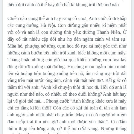
thêm đôi cánh có thể bay đến bất kì khung trời ước mơ nào.
Chiều nào cũng thế anh hay sang cô chơi. Anh chở cô đi khắp
các cung đường Hà Nội. Con đường gắn nhiều kỉ niệm nhất
với cô và anh là con đường tình yêu: đường Thanh Niên. Ở
đây có rất nhiều cặp đôi như họ đến ngắm cảnh và tâm sự.
Mùa hè, phượng nở từng cụm hoa đỏ rực cả một góc trời như
những cánh bướm trên nền trời xanh biếc không một cụm mây.
Thảng hoặc những cơn gió lùa qua khiến những cụm hoa lay
động rồi rớt xuống mặt đường. Họ cùng nhau ngắm bình minh
lên và hoàng hôn buông xuống trên hồ, ánh sáng mặt trời dát
vàng trên mặt nước óng ánh, cảnh vật thật nên thơ. Bất giác cô
thầm thì với anh: “Anh kể chuyện thời đi học đi. Hồi đó anh là
người như thế nào, có nhiều cô theo đuổi không? Anh hát hay
lại vẽ giỏi thế mà.... Phong cười: “Anh không khác xưa là mấy
chỉ có tăng kí lên thôi? Còn các cô gái thì toàn đi tán anh làm
anh ngày sinh nhật phải chạy trốn. May mà có người như em
đánh cắp trái tim nên giờ anh mới được yên thân”. Cô đấm
thùm thụp lên lưng anh, cứ thế họ cười vang. Những tháng