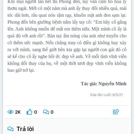
Khi mọi người tản hết thì Phong đến, tay vẫn cầm bó hoa ly
thơm ngát. Mới có một năm mà anh ấy thay đổi nhiều quá, mái
tóc dài hơn, râu quai nón rậm rạp, khuôn mặt anh đen sạm lại.
Phong đến bên giường bệnh nắm lấy tay cô: “Em hãy cố gắng
lên. Anh không muốn để mất em thêm nữa. Một mình cô ấy là
quá đủ với anh rồi”. Bàn tay ấm nóng của anh như truyền cho
cô thêm sức mạnh. Nếu chẳng may có điều gì không hay xảy
ra với mình, sang thế giới bên kia gặp lại người con gái đó cô
sẽ kể cho cô ấy nghe hồi ức đẹp về anh. Về mối tình vĩnh viễn
không đổi thay của họ, về một thời tươi đẹp vĩnh viễn không
bao giờ trở lại.
Tác giả: Nguyễn Minh
Sửa lần cuối:
6/5/21
2K
0
0
Trả lời