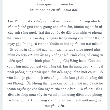
Phút giây còn muôn lời
Em ơi bao nhiêu điều chưa nói…
Lúc Phong hát cô thấy đôi mắt nâu của anh mơ màng như lạc
vào một thế giới khác, giọng anh trầm ấm, khuôn mặt tuấn tú
của anh sáng ngời. Trái tim cô lúc đó đập loạn nhịp vì phong
thái của anh. Lẽ nào đây là người trong mộng của mình? Kể từ
ngày gặp Phong cô cứ băn khoăn tự hỏi người con trai tuấn tú
ấy có hoàn cảnh thế nào, tính cách ra sao? Liệu người như
mình có hợp với anh ấy hay không? Rồi cuối cùng cô cũng đi
đến quyết định chinh phục Phong. Chị Hằng bảo: “Con trai
yêu bằng mắt, con gái yêu bằng tai. Em dù trắng trẻo, xinh gái
nhất phòng cũng phải quan tâm đến ngoại hình một chút”. Cô
vốn ăn mặc giản dị thật nên cũng muốn làm gì đó để xứng đôi
với Phong: “Ôi, Phong thân yêu của cô! Làm thế nào để cô trở
thành người lọt vào tầm ngắm của anh đây?”. Cô và chị Hằng
đến các shop mua váy áo và mĩ phẩm trang điểm theo phong
cách trang nhã. Cuối cùng cô cũng lột xác thành một nàng tiểu
thư yêu kiều.