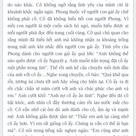
do nào khác. Cô không ngờ rằng tình yêu của mình chỉ là
khoảnh khắc ngắn ngủi. Phong thuộc về người con gái ấy chứ
không phải cô. Cô đã không hiểu hết con người Phong. Vì
mỗi con người là một cuốn sách bỏ ngỏ, muốn hiểu được ai
mỗi người phải đọc đến trang cuối cùng. Cô quá chủ quan cho
rằng mình đã hiểu hết anh mà không nhận ra khoảng trống
trong mắt anh khi nhắc đến người con gái ấy. Tình yêu của
Phong dành cho người con gái ấy quá lớn: “Anh không thể
nào quên được cô ấy Nguyệt ạ. Anh muốn trân trọng đặt cô ấy
một phần trong tim”. Thế rồi anh kể câu chuyện mối tình đầu
của anh với cô ấy…Nghe xong chuyện, cô bảo: “Quá khứ qua
rồi, tương lai chưa tới anh hãy sống cho hiện tại. Cô ấy ra đi
rồi chắc chắn sẽ mỉm cười với anh và chúc phúc cho anh và
em.” Anh cười khổ: “Anh nợ cô ấy ân tình”. Nghe đến đó cô
bật khóc, anh nhìn cô đầy thương cảm rồi lau nước mắt cho
cô. Cô vẫn nhớ cái ôm đó anh dành cho cô, ấm áp và mạnh
mẽ. Anh không giấu được tâm tư: “Thấy em anh lại càng nhớ
cô ấy hơn. Vì em rất giống cô ấy. Chúng ta vẫn có thể là bạn
mà”. Cô nói trong tiếng nấc nghẹn ngào: “Em cũng như anh