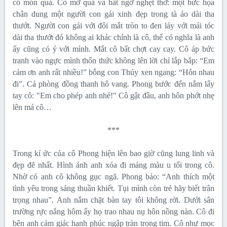
cô món quà. Cô mở quà và bất ngờ nghẹt thở: một bức họa
chân dung một người con gái xinh đẹp trong tà áo dài tha
thướt. Người con gái với đôi mắt tròn to đen láy với mái tóc
dài tha thướt đó không ai khác chính là cô, thế có nghĩa là anh
ấy cũng có ý với mình. Mắt cô bất chợt cay cay. Cô áp bức
tranh vào ngực mình thổn thức không lên lời chỉ lắp bắp: “Em
cảm ơn anh rất nhiều!” bỗng con Thúy xen ngang: “Hôn nhau
đi”. Cả phòng đồng thanh hô vang. Phong bước đến nắm lấy
tay cô: "Em cho phép anh nhé!" Cô gật đầu, anh hôn phớt nhẹ
lên má cô…
***
Trong kí ức của cô Phong hiện lên bao giờ cũng lung linh và
đẹp đẽ nhất. Hình ảnh anh xóa đi mảng màu u tối trong cô.
Nhờ có anh cô không gục ngã. Phong bảo: “Anh thích một
tình yêu trong sáng thuần khiết. Tụi mình còn trẻ hãy biết trân
trọng nhau”. Anh nắm chặt bàn tay tôi không rời. Dưới sân
trường rực nắng hôm ấy họ trao nhau nụ hôn nồng nàn. Cô đi
bên anh cảm giác hạnh phúc ngập tràn trong tim. Cô như mọc