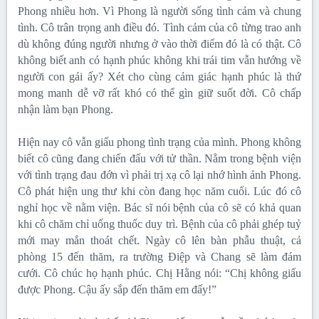
Phong nhiều hơn. Vì Phong là người sống tình cảm và chung
tình. Cô trân trọng anh điều đó. Tình cảm của cô từng trao anh
dù không đúng người nhưng ở vào thời điểm đó là có thật. Cô
không biết anh có hạnh phúc không khi trái tim vẫn hướng về
người con gái ấy? Xét cho cùng cảm giác hạnh phúc là thứ
mong manh dễ vỡ rất khó có thể gìn giữ suốt đời. Cô chấp
nhận làm bạn Phong.
Hiện nay cô vẫn giấu phong tình trạng của mình. Phong không
biết cô cũng đang chiến đấu với tử thần. Nằm trong bệnh viện
với tình trạng đau đớn vì phải trị xạ cô lại nhớ hình ảnh Phong.
Cô phát hiện ung thư khi còn đang học năm cuối. Lúc đó cô
nghỉ học về nằm viện. Bác sĩ nói bệnh của cô sẽ có khả quan
khi cô chăm chỉ uống thuốc duy trì. Bệnh của cô phải ghép tuỷ
mới may mắn thoát chết. Ngày cô lên bàn phẫu thuật, cả
phòng 15 đến thăm, ra trường Điệp và Chang sẽ làm đám
cưới. Cô chúc họ hạnh phúc. Chị Hằng nói: “Chị không giấu
được Phong. Cậu ấy sắp đến thăm em đấy!”