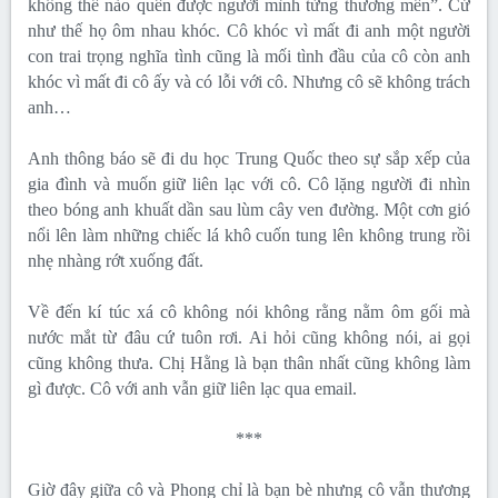
không thể nào quên được người mình từng thương mến”. Cứ
như thế họ ôm nhau khóc. Cô khóc vì mất đi anh một người
con trai trọng nghĩa tình cũng là mối tình đầu của cô còn anh
khóc vì mất đi cô ấy và có lỗi với cô. Nhưng cô sẽ không trách
anh…
Anh thông báo sẽ đi du học Trung Quốc theo sự sắp xếp của
gia đình và muốn giữ liên lạc với cô. Cô lặng người đi nhìn
theo bóng anh khuất dần sau lùm cây ven đường. Một cơn gió
nổi lên làm những chiếc lá khô cuốn tung lên không trung rồi
nhẹ nhàng rớt xuống đất.
Về đến kí túc xá cô không nói không rằng nằm ôm gối mà
nước mắt từ đâu cứ tuôn rơi. Ai hỏi cũng không nói, ai gọi
cũng không thưa. Chị Hằng là bạn thân nhất cũng không làm
gì được. Cô với anh vẫn giữ liên lạc qua email.
***
Giờ đây giữa cô và Phong chỉ là bạn bè nhưng cô vẫn thương