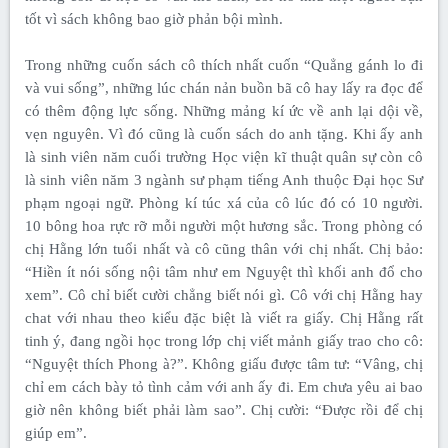
tốt vì sách không bao giờ phản bội mình.
Trong những cuốn sách cô thích nhất cuốn “Quẳng gánh lo đi
và vui sống”, những lúc chán nản buồn bã cô hay lấy ra đọc để
có thêm động lực sống. Những mảng kí ức về anh lại dội về,
vẹn nguyên. Vì đó cũng là cuốn sách do anh tặng. Khi ấy anh
là sinh viên năm cuối trường Học viện kĩ thuật quân sự còn cô
là sinh viên năm 3 ngành sư phạm tiếng Anh thuộc Đại học Sư
phạm ngoại ngữ. Phòng kí túc xá của cô lúc đó có 10 người.
10 bông hoa rực rỡ mỗi người một hương sắc. Trong phòng có
chị Hằng lớn tuổi nhất và cô cũng thân với chị nhất. Chị bảo:
“Hiền ít nói sống nội tâm như em Nguyệt thì khối anh đổ cho
xem”. Cô chỉ biết cười chẳng biết nói gì. Cô với chị Hằng hay
chat với nhau theo kiểu đặc biệt là viết ra giấy. Chị Hằng rất
tinh ý, đang ngồi học trong lớp chị viết mảnh giấy trao cho cô:
“Nguyệt thích Phong à?”. Không giấu được tâm tư: “Vâng, chị
chỉ em cách bày tỏ tình cảm với anh ấy đi. Em chưa yêu ai bao
giờ nên không biết phải làm sao”. Chị cười: “Được rồi để chị
giúp em”.