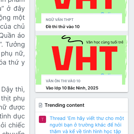
u” ở đây
uộng một
NGỮ VĂN THPT
 của chủ
Đề thi thử vào 10
“Quần áo
”. Tưởng
 phụ nữ,
óa thứ y
VĂN ÔN THI VÀO 10
Vào lớp 10 Bắc Ninh, 2025
Dậy thì,
thịt phụ
Trending content
 nữ được
tình dục
Thread 'Em hãy viết thư cho một
T
ỏi chiếc
người bạn ở trường khác để hỏi
thăm và kể về tình hình học tập