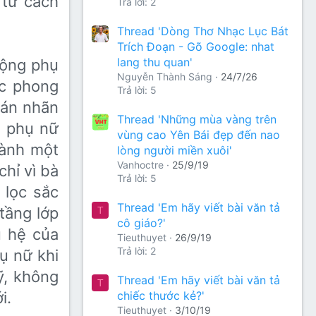
 tư cách
Trả lời: 2
Thread 'Dòng Thơ Nhạc Lục Bát
Trích Đoạn - Gõ Google: nhat
lang thu quan'
động phụ
Nguyễn Thành Sáng
24/7/26
ác phong
Trả lời: 5
dán nhãn
Thread 'Những mùa vàng trên
i phụ nữ
vùng cao Yên Bái đẹp đến nao
hành một
lòng người miền xuôi'
Vanhoctre
25/9/19
hỉ vì bà
Trả lời: 5
 lọc sắc
Thread 'Em hãy viết bài văn tả
tầng lớp
T
cô giáo?'
ụ hệ của
Tieuthuyet
26/9/19
Trả lời: 2
hụ nữ khi
ỹ, không
Thread 'Em hãy viết bài văn tả
T
chiếc thước kẻ?'
i.
Tieuthuyet
3/10/19