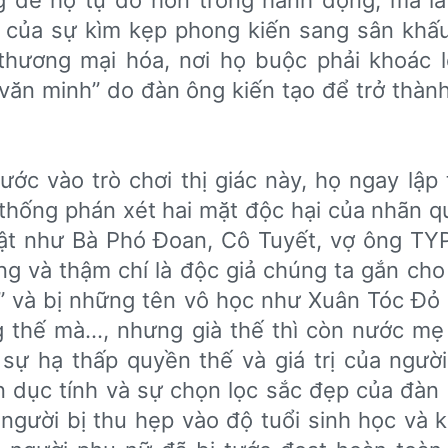
ng để họ tự do hơn trong hành động, mà l
i của sự kìm kẹp phong kiến sang sân khấ
 thương mại hóa, nơi họ buộc phải khoác 
văn minh” do đàn ông kiến tạo để trở thành
ớc vào trò chơi thị giác này, họ ngay lập 
 thống phán xét hai mặt độc hại của nhãn 
ật như Bà Phó Đoan, Cô Tuyết, vợ ông TYP
g và thậm chí là độc giả chúng ta gắn cho
” và bị những tên vô học như Xuân Tóc Đỏ m
 thế mà…, nhưng già thế thì còn nước mẹ 
 sự hạ thấp quyền thế và giá trị của ngườ
n dục tính và sự chọn lọc sắc đẹp của đàn 
 người bị thu hẹp vào độ tuổi sinh học và 