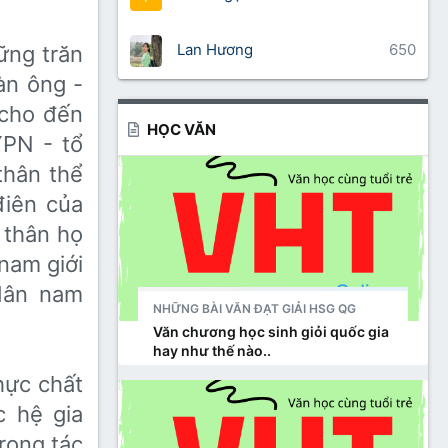
Lan Hương
650
ững trăn
đàn ông -
 cho đến
HỌC VĂN
YPN - tổ
thân thể
điên của
 thân họ
 nam giới
 dân nam
NHỮNG BÀI VĂN ĐẠT GIẢI HSG QG
Văn chương học sinh giỏi quốc gia
hay như thế nào..
̣c chất
c hệ gia
rong tác