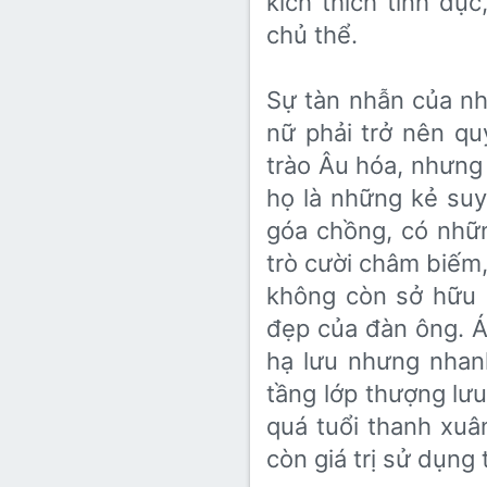
kích thích tình dụ
chủ thể.
Sự tàn nhẫn của n
nữ phải trở nên qu
trào Âu hóa, nhưng 
họ là những kẻ su
góa chồng, có nhữn
trò cười châm biếm,
không còn sở hữu m
đẹp của đàn ông. Á
hạ lưu nhưng nhan
tầng lớp thượng lưu
quá tuổi thanh xu
còn giá trị sử dụng 