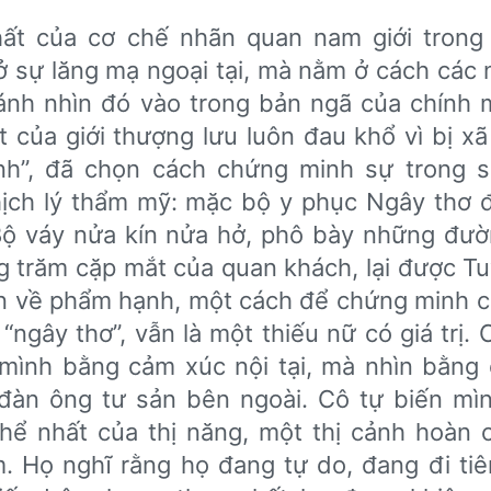
ất của cơ chế nhãn quan nam giới trong
ở sự lăng mạ ngoại tại, mà nằm ở cách các 
ánh nhìn đó vào trong bản ngã của chính 
 của giới thượng lưu luôn đau khổ vì bị x
rinh”, đã chọn cách chứng minh sự trong 
ịch lý thẩm mỹ: mặc bộ y phục Ngây thơ
 Bộ váy nửa kín nửa hở, phô bày những đư
ng trăm cặp mắt của quan khách, lại được T
n về phẩm hạnh, một cách để chứng minh c
“ngây thơ”, vẫn là một thiếu nữ có giá trị.
 mình bằng cảm xúc nội tại, mà nhìn bằng
đàn ông tư sản bên ngoài. Cô tự biến mì
hể nhất của thị năng, một thị cảnh hoàn 
. Họ nghĩ rằng họ đang tự do, đang đi ti