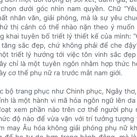
ựa chọn dưới góc nhìn nam quyền. Chữ “Yê
ất nhân văn, giải phóng, mà là sự yêu ch
thứ thị cảnh có thể nhào nặn theo ý muốn
 khai tuyên bố triết lý thiết kế của mình: 
 tăng sắc đẹp, chứ không phải để che đậy
t triết lý hướng tới việc tôn vinh sắc đẹp
ây chỉ là một tuyên ngôn nhằm hợp thức h
ày cơ thể phụ nữ ra trước mắt nam giới.
c bộ trang phục như Chinh phục, Ngây thơ, 
hính là một hành vi mã hóa ngôn ngữ lên da 
đoạt xem phần nào trên cơ thể người phụ
 mức độ nào để vừa vặn với trí tưởng tượng 
ệm may Âu hóa không giải phóng phụ nữ kh