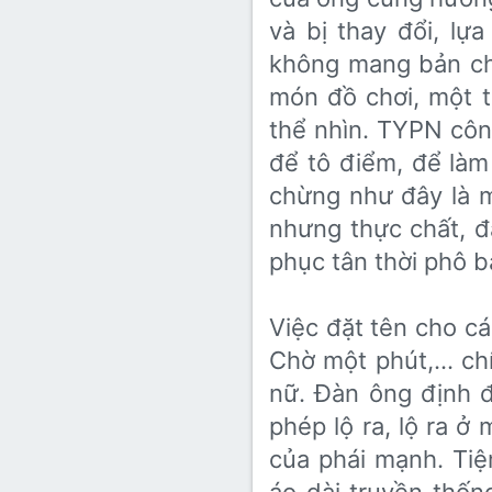
và bị thay đổi, l
không mang bản ch
món đồ chơi, một 
thể nhìn. TYPN công
để tô điểm, để làm
chừng như đây là mộ
nhưng thực chất, đ
phục tân thời phô b
Việc đặt tên cho cá
Chờ một phút,… c
nữ. Đàn ông định 
phép lộ ra, lộ ra ở
của phái mạnh. Ti