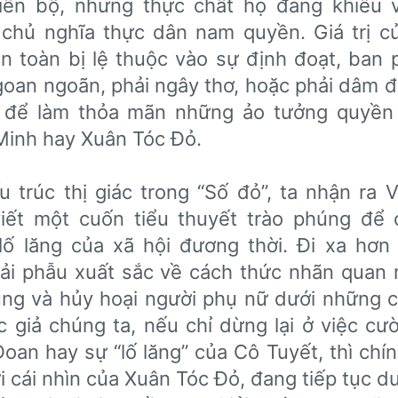
tiến bộ, nhưng thực chất họ đang khiêu 
 chủ nghĩa thực dân nam quyền. Giá trị c
n toàn bị lệ thuộc vào sự định đoạt, ban 
goan ngoãn, phải ngây thơ, hoặc phải dâm 
 để làm thỏa mãn những ảo tưởng quyền
Minh hay Xuân Tóc Đỏ.
 trúc thị giác trong “Số đỏ”, ta nhận ra 
iết một cuốn tiểu thuyết trào phúng để 
ố lăng của xã hội đương thời. Đi xa hơn 
ải phẫu xuất sắc về cách thức nhãn quan 
úng và hủy hoại người phụ nữ dưới những c
c giả chúng ta, nếu chỉ dừng lại ở việc cườ
oan hay sự “lố lăng” của Cô Tuyết, thì chí
i cái nhìn của Xuân Tóc Đỏ, đang tiếp tục du