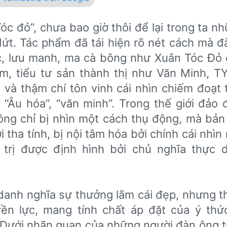
óc đỏ”, chưa bao giờ thôi để lại trong ta nh
y dứt. Tác phẩm đã tái hiện rõ nét cách mà 
c, lưu manh, ma cà bông như Xuân Tóc Đỏ
rởm, tiểu tư sản thành thị như Văn Minh, T
 và thậm chí tôn vinh cái nhìn chiếm đoạt 
 “Âu hóa”, “văn minh”. Trong thế giới đảo 
ông chỉ bị nhìn một cách thụ động, mà bản
i tha tính, bị nội tâm hóa bởi chính cái nhìn
 trị được định hình bởi chủ nghĩa thực
anh nghĩa sự thưởng lãm cái đẹp, nhưng thư
yền lực, mang tính chất áp đặt của ý thứ
 Dưới nhãn quan của những người đàn ông t