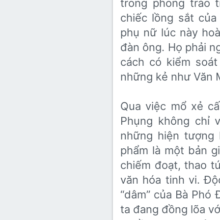
trong phong trào 
chiếc lồng sắt của
phụ nữ lúc này hoà
đàn ông. Họ phải n
cách có kiểm soát
những kẻ như Văn 
Qua việc mổ xẻ cấu
Phụng không chỉ v
những hiện tượng l
phẩm là một bản gi
chiếm đoạt, thao t
văn hóa tinh vi. Độ
“dâm” của Bà Phó Đ
ta đang đồng lõa vớ