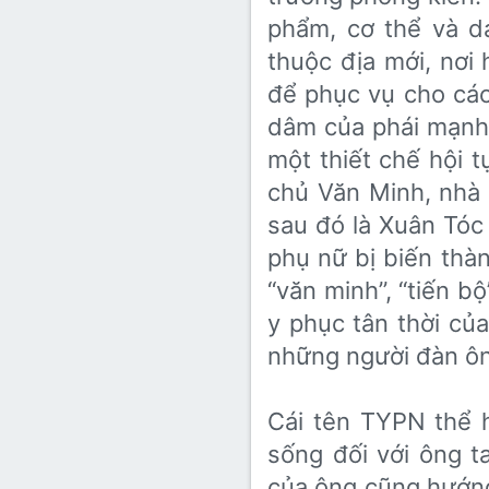
phẩm, cơ thể và d
thuộc địa mới, nơi 
để phục vụ cho các
dâm của phái mạnh.
một thiết chế hội 
chủ Văn Minh, nhà
sau đó là Xuân Tó
phụ nữ bị biến thà
“văn minh”, “tiến b
y phục tân thời của
những người đàn ông
Cái tên TYPN thể hi
sống đối với ông t
của ông cũng hướng