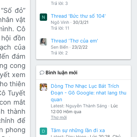
Trả lời: 3
 “Số đỏ”
Thread 'Bức thư số 104'
N
nhân vật
Ngô Vinh
30/3/21
mình. Cô
Trả lời: 11
ã hội đồn
Thread 'Thơ của em'
sạch của
Sen Biển
23/2/22
Trả lời: 2
 đến đám
ờng cong
Bình luận mới
uyết xem
ho thiên
Dòng Thơ Nhạc Lục Bát Trích
 Cô Tuyết
Đoạn - Gõ Google: nhat lang thu
quan
 con mắt
Latest: Nguyễn Thành Sáng
Lúc
nh thành
12:00 Hôm qua
Thơ mới
chỉnh để
ên phong
Tâm sự những lần đi xa
D
Latest: Dieu Hoee
Lúc 20:28, Chủ