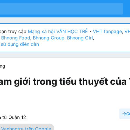
ạn truy cập
Mạng xã hội VĂN HỌC TRẺ
-
VHT fanpage
,
VH
:
Bhnong Food
,
Bhnong Group
,
Bhnong Girl
,
sử dụng diễn đàn
ơng
 giới trong tiểu thuyết của 
C
 từ
Quận 12
Vanhoctre trên Google