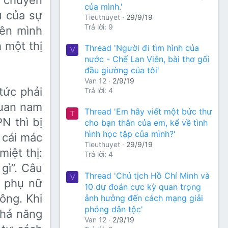
à chuyển
của mình.'
u của sự
Tieuthuyet
29/9/19
Trả lời: 9
lên mình
 một thị
Thread 'Người đi tìm hình của
V
nước - Chế Lan Viên, bài thơ gối
đầu giường của tôi'
Van 12
2/9/19
tức phải
Trả lời: 4
quan nam
Thread 'Em hãy viết một bức thư
T
N thì bị
cho bạn thân của em, kể về tình
hình học tập của mình?'
 cái mác
Tieuthuyet
29/9/19
iệt thị:
Trả lời: 4
gì”. Câu
Thread 'Chủ tịch Hồ Chí Minh và
V
i phụ nữ
10 dự đoán cực kỳ quan trọng
ông. Khi
ảnh hưởng đến cách mạng giải
phóng dân tộc'
khả năng
Van 12
2/9/19