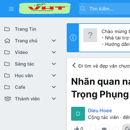
Trang Tin
Chào mừng b
- Nhà tài trợ
Trang chủ
- Hướng dẫn
Diễn đàn
Video
Bài viết mới
Youtube VHT News
Sáng tác
Đi tìm vẻ đẹp văn chư
Có gì mới
Youtube VHT
Cuộc thi viết
Học văn
Nhãn quan nam
Tiktok
Trại sáng tác
Lớp 12
Featured content
Cafe
Trọng Phụng
Liên hệ BTC
Lớp 11
Cafe Văn chương
Bài viết mới
Thành viên
Lớp 10
Văn Khoa
Đăng ký
Bài mới trên hồ sơ
Dieu Hoee
D
Cộng tác viên
·
đến
Lớp 9
Cảm xúc (tâm sự)
Thành viên trực tuyến
0