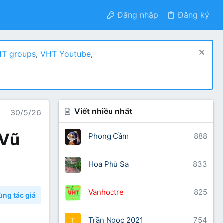
Đăng nhập
Đăng ký
T groups
,
VHT Youtube
,
Viết nhiều nhất
30/5/26
Vũ
Phong Cầm
888
Hoa Phù Sa
833
Vanhoctre
825
ùng tác giả
Trần Ngọc 2021
754
T