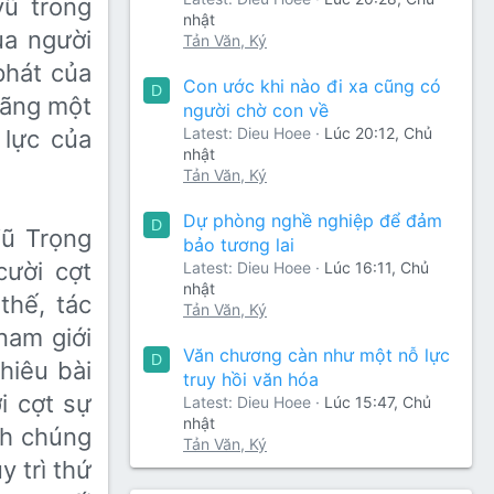
vũ trong
nhật
ủa người
Tản Văn, Ký
phát của
Con ước khi nào đi xa cũng có
D
đãng một
người chờ con về
Latest: Dieu Hoee
Lúc 20:12, Chủ
 lực của
nhật
Tản Văn, Ký
Dự phòng nghề nghiệp để đảm
D
Vũ Trọng
bảo tương lai
cười cợt
Latest: Dieu Hoee
Lúc 16:11, Chủ
nhật
thế, tác
Tản Văn, Ký
nam giới
Văn chương càn như một nỗ lực
D
hiêu bài
truy hồi văn hóa
i cợt sự
Latest: Dieu Hoee
Lúc 15:47, Chủ
nhật
nh chúng
Tản Văn, Ký
y trì thứ