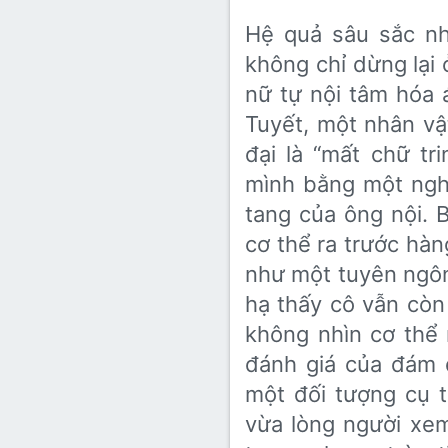
Hệ quả sâu sắc nh
không chỉ dừng lại 
nữ tự nội tâm hóa 
Tuyết, một nhân vật
đại là “mất chữ t
mình bằng một ngh
tang của ông nội.
cơ thể ra trước hà
như một tuyên ngô
hạ thấy cô vẫn còn 
không nhìn cơ thể
đánh giá của đám 
một đối tượng cụ t
vừa lòng người xem