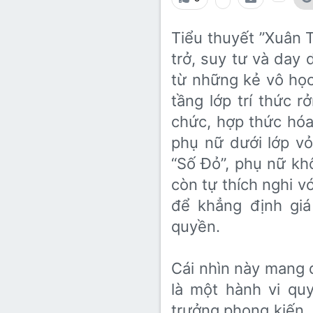
Lớp 8
Thời để nhớ
Bài mới trên hồ sơ
Tiểu thuyết ”Xuân T
Lớp 7
Mùa yêu đầu
Tìm trong hồ sơ cá nhân
trở, suy tư và da
Lớp 6
Thời áo trắng (Nữ sinh)
từ những kẻ vô họ
Văn học 5
tầng lớp trí thức 
Đời sống
chức, hợp thức hóa
Văn học 4
Văn hoá
phụ nữ dưới lớp vỏ
Văn học 3
Ngoại ngữ
“Số Đỏ”, phụ nữ kh
Văn học 2
còn tự thích nghi vớ
Giáo viên
để khẳng định giá
quyền.
Cái nhìn này mang d
là một hành vi qu
trưởng phong kiến.