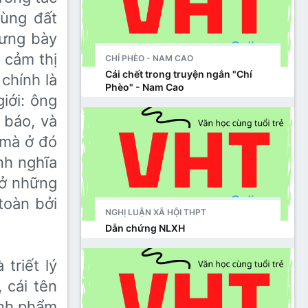
vùng đất
rưng bày
 cảm thị
CHÍ PHÈO - NAM CAO
Cái chết trong truyện ngắn "Chí
chính là
Phèo" - Nam Cao
iới: ông
 báo, và
 mà ở đó
nh nghĩa
n ở những
toàn bởi
NGHỊ LUẬN XÃ HỘI THPT
Dẫn chứng NLXH
triết lý
 cái tên
ình phẩm