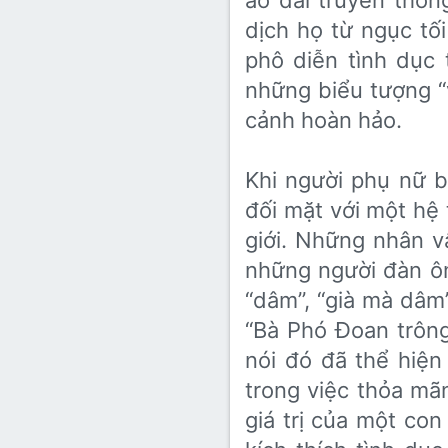
áo dài truyền thố
dịch họ từ ngục tố
phô diễn tình dục
những biểu tượng “
cảnh hoàn hảo.
Khi người phụ nữ bư
đối mặt với một hệ
giới. Những nhân v
những người đàn ôn
“dâm”, “già mà dâm
“Bà Phó Đoan trông
nói đó đã thể hiện
trong việc thỏa mã
giá trị của một con