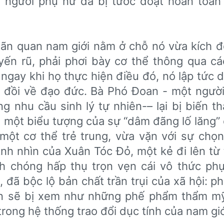
c, người phụ nữ đã bị tước đoạt hoàn toàn
hãn quan nam giới nằm ở chỗ nó vừa kích 
yến rũ, phải phơi bày cơ thể thông qua c
ngay khi họ thực hiện điều đó, nó lập tức 
y đồi về đạo đức. Bà Phó Đoan - một ngườ
g nhu cầu sinh lý tự nhiên-– lại bị biến t
 một biểu tượng của sự “dâm đãng lố lăng” c
ột cơ thể trẻ trung, vừa vặn với sự chọn
nh nhìn của Xuân Tóc Đỏ, một kẻ đi lên từ 
h chóng hấp thụ trọn vẹn cái vô thức ph
, đã bộc lộ bản chất trần trụi của xã hội: p
ân sẽ bị xem như những phế phẩm thẩm m
trong hệ thống trao đổi dục tính của nam giớ