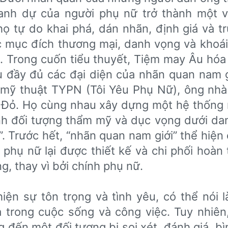
anh dự của người phụ nữ trở thành một 
họ tự do khai phá, dán nhãn, định giá và t
 mục đích thương mại, danh vọng và khoái
 Trong cuốn tiểu thuyết, Tiệm may Âu hóa 
tụ đầy đủ các đại diện của nhãn quan nam g
 mỹ thuật TYPN (Tôi Yêu Phụ Nữ), ông nhà
c Đỏ. Họ cùng nhau xây dựng một hệ thống
nh đối tượng thẩm mỹ và dục vọng dưới da
ộ”. Trước hết, “nhãn quan nam giới” thể hiệ
 phụ nữ lại được thiết kế và chi phối hoàn 
, thay vì bởi chính phụ nữ.
ện sự tôn trọng và tình yêu, có thể nói là 
a trong cuộc sống và công việc. Tuy nhiên,
 đến một đối tượng bị soi xét, đánh giá, b