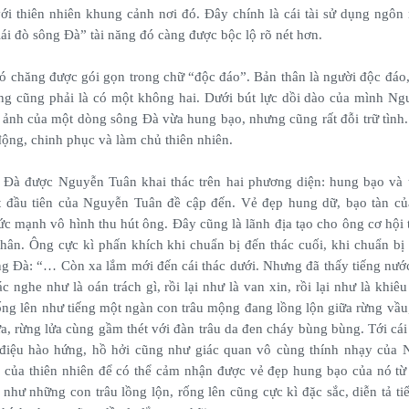
ới thiên nhiên khung cảnh nơi đó. Đây chính là cái tài sử dụng ngôn
lái đò sông Đà” tài năng đó càng được bộc lộ rõ nét hơn.
 chăng được gói gọn trong chữ “độc đáo”. Bản thân là người độc đáo
ông cũng phải là có một không hai. Dưới bút lực dồi dào của mình N
 ảnh của một dòng sông Đà vừa hung bạo, nhưng cũng rất đỗi trữ tình
 động, chinh phục và làm chủ thiên nhiên.
 Đà được Nguyễn Tuân khai thác trên hai phương diện: hung bạo và t
t đầu tiên của Nguyễn Tuân đề cập đến. Vẻ đẹp hung dữ, bạo tàn củ
c mạnh vô hình thu hút ông. Đây cũng là lãnh địa tạo cho ông cơ hội 
thân. Ông cực kì phấn khích khi chuẩn bị đến thác cuối, khi chuẩn bị
g Đà: “… Còn xa lắm mới đến cái thác dưới. Nhưng đã thấy tiếng nướ
ác nghe như là oán trách gì, rồi lại như là van xin, rồi lại như là khiê
ống lên như tiếng một ngàn con trâu mộng đang lồng lộn giữa rừng vầu,
, rừng lửa cùng gầm thét với đàn trâu da đen cháy bùng bùng. Tới cái 
 điệu hào hứng, hồ hởi cũng như giác quan vô cùng thính nhạy của 
của thiên nhiên để có thể cảm nhận được vẻ đẹp hung bạo của nó từ
 như những con trâu lồng lộn, rống lên cũng cực kì đặc sắc, diễn tả ti