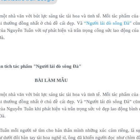
một nhà văn với bút lực sáng tác tài hoa và tinh tế. Mỗi tác phẩm của
ại thường đồng nhất ở chủ đề cái đẹp. Và
“Người lái đò sông Đà”
cũng
của Nguyễn Tuân với sự phát hiện và trân trọng công sức lao động của 
Đà.
ân tích tác phẩm "Người lái đò sông Đà"
BÀI LÀM MẪU
ột nhà văn với bút lực sáng tác tài hoa và tinh tế. Mỗi tác phẩm của
i thường đồng nhất ở chủ đề cái đẹp. Và “Người lái đò sông Đà” cũng
của Nguyễn Tuân khi phát hiện và trân trọng sức vẻ đẹp lao động bình d
Đà.
uân mỗi người sẽ tìm cho bản thân mình những xúc cảm riêng, là s
dưới đôi bàn tay tài hoa nghệ sĩ, ông đã khiến người đọc như chìm 