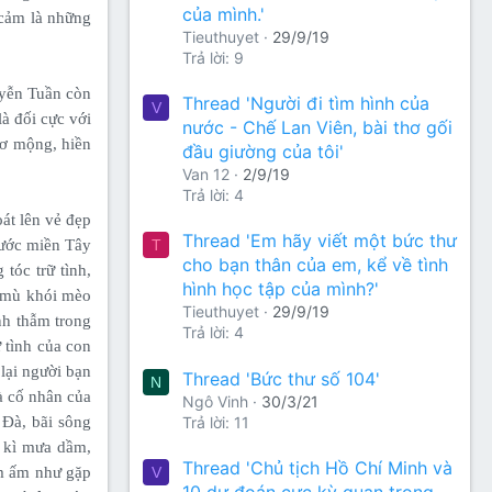
của mình.'
 cảm là những
Tieuthuyet
29/9/19
Trả lời: 9
uyễn Tuần còn
Thread 'Người đi tìm hình của
V
là đối cực với
nước - Chế Lan Viên, bài thơ gối
mơ mộng, hiền
đầu giường của tôi'
Van 12
2/9/19
Trả lời: 4
át lên vẻ đẹp
Thread 'Em hãy viết một bức thư
T
cước miền Tây
cho bạn thân của em, kể về tình
tóc trữ tình,
hình học tập của mình?'
n mù khói mèo
Tieuthuyet
29/9/19
nh thẫm trong
Trả lời: 4
 tình của con
lại người bạn
Thread 'Bức thư số 104'
N
à cố nhân của
Ngô Vinh
30/3/21
Trả lời: 11
Đà, bãi sông
 kì mưa dầm,
Thread 'Chủ tịch Hồ Chí Minh và
V
ấm ấm như gặp
10 dự đoán cực kỳ quan trọng