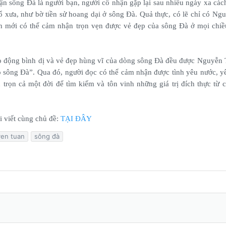
ận sông Đà là người bạn, người cố nhận gặp lại sau nhiều ngày xa cá
 xưa, như bờ tiền sử hoang dại ở sông Đà. Quả thực, có lẽ chỉ có Ng
h mới có thể cảm nhận trọn vẹn được vẻ đẹp của sông Đà ở mọi chiề
ao động bình dị và vẻ đẹp hùng vĩ của dòng sông Đà đều được Nguyễn
đò sông Đà”. Qua đó, người đọc có thể cảm nhận được tình yêu nước, 
 trọn cả một đời để tìm kiếm và tôn vinh những giá trị đích thực từ 
i viết cùng chủ đề:
TẠI ĐÂY
en tuan
sông đà