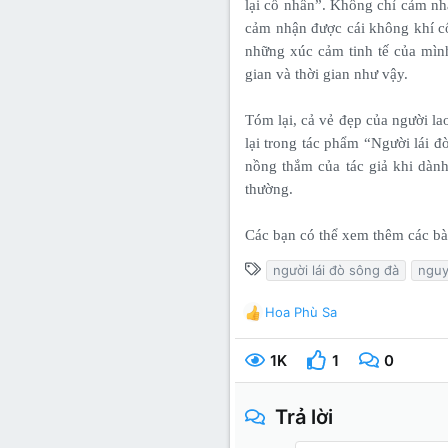
lại cố nhân”. Không chỉ cảm nh
cảm nhận được cái không khí cổ
những xúc cảm tinh tế của mìn
gian và thời gian như vậy.
Tóm lại, cả vẻ đẹp của người l
lại trong tác phẩm “Người lái 
nồng thắm của tác giả khi dành
thường.
Các bạn có thể xem thêm các bà
T
người lái đò sông đà
nguy
ừ
k
Hoa Phù Sa
R
h
e
ó
a
1K
1
0
c
a
t
i
Trả lời
o
n