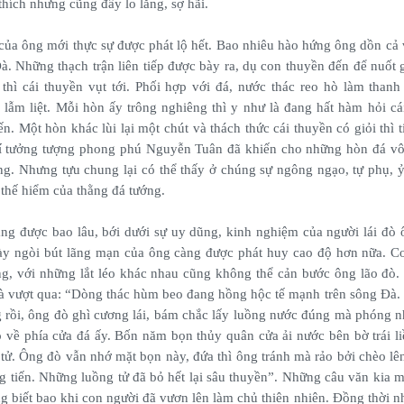
thích nhưng cũng đầy lo lắng, sợ hãi.
 của ông mới thực sự được phát lộ hết. Bao nhiêu hào hứng ông dồn cả
à. Những thạch trận liên tiếp được bày ra, dụ con thuyền đến để nuốt 
hì cái thuyền vụt tới. Phối hợp với đá, nước thác reo hò làm thanh
lẫm liệt. Mỗi hòn ấy trông nghiêng thì y như là đang hất hàm hỏi cá
ến. Một hòn khác lùi lại một chút và thách thức cái thuyền có giỏi thì 
rí tưởng tượng phong phú Nguyễn Tuân đã khiến cho những hòn đá vô
êng. Nhưng tựu chung lại có thể thấy ở chúng sự ngông ngạo, tự phụ, 
 thế hiểm của thằng đá tướng.
ng được bao lâu, bới dưới sự uy dũng, kinh nghiệm của người lái đò
y ngòi bút lãng mạn của ông càng được phát huy cao độ hơn nữa. C
ng, với những lắt léo khác nhau cũng không thể cản bước ông lão đò.
à vượt qua: “Dòng thác hùm beo đang hồng hộc tế mạnh trên sông Đà.
 rồi, ông đò ghì cương lái, bám chắc lấy luồng nước đúng mà phóng 
o về phía cửa đá ấy. Bốn năm bọn thủy quân cửa ải nước bên bờ trái li
 tử. Ông đò vẫn nhớ mặt bọn này, đứa thì ông tránh mà rảo bởi chèo lên
 tiến. Những luồng tử đã bỏ hết lại sâu thuyền”. Những câu văn kia mi
g biết bao khi con người đã vươn lên làm chủ thiên nhiên. Đồng thời n