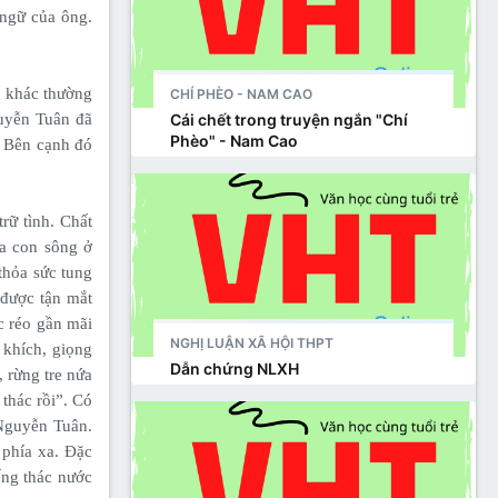
 ngữ của ông.
, khác thường
CHÍ PHÈO - NAM CAO
Cái chết trong truyện ngắn "Chí
guyễn Tuân đã
Phèo" - Nam Cao
. Bên cạnh đó
rữ tình. Chất
a con sông ở
thỏa sức tung
 được tận mắt
c réo gần mãi
NGHỊ LUẬN XÃ HỘI THPT
u khích, giọng
Dẫn chứng NLXH
 rừng tre nứa
thác rồi”. Có
Nguyễn Tuân.
 phía xa. Đặc
ếng thác nước