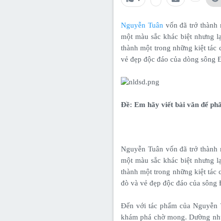
Lớp 8
Thời để nhớ
Bài mới trên hồ sơ
Lớp 7
Mùa yêu đầu
Tìm trong hồ sơ cá nhân
Nguyễn Tuân
vốn đã trở thành 
một màu sắc khác biệt nhưng l
Lớp 6
Thời áo trắng (Nữ sinh)
thành một trong những kiệt tác 
vẻ đẹp độc đáo của dòng sông 
Văn học 5
Đời sống
Văn học 4
Văn hoá
Văn học 3
Đề: Em hãy viết bài văn để ph
Ngoại ngữ
Văn học 2
Giáo viên
Nguyễn Tuân vốn đã trở thành m
một màu sắc khác biệt nhưng lạ
thành một trong những kiệt tác 
đò và vẻ đẹp độc đáo của sông 
Đến với tác phẩm của Nguyễn T
khám phá chờ mong. Dường như 