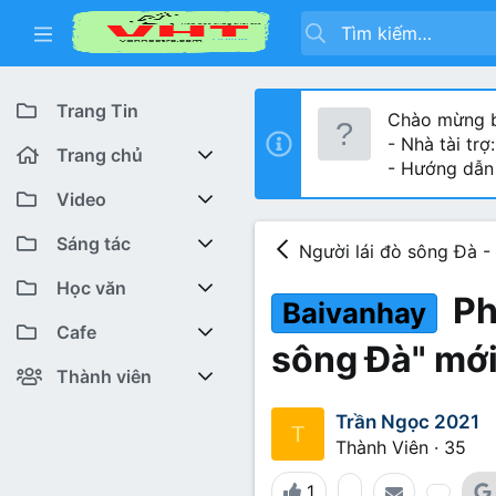
Trang Tin
Chào mừng b
- Nhà tài trợ
Trang chủ
- Hướng dẫn
Diễn đàn
Video
Bài viết mới
Youtube VHT News
Sáng tác
Người lái đò sông Đà 
Có gì mới
Youtube VHT
Cuộc thi viết
Học văn
Ph
Baivanhay
Tiktok
Trại sáng tác
Lớp 12
Featured content
Cafe
sông Đà" mới
Liên hệ BTC
Lớp 11
Cafe Văn chương
Bài viết mới
Thành viên
Lớp 10
Văn Khoa
Đăng ký
Bài mới trên hồ sơ
Trần Ngọc 2021
T
Thành Viên
·
35
Lớp 9
Cảm xúc (tâm sự)
Thành viên trực tuyến
1