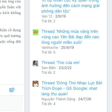
ch mà ông còn
ảnh hưởng đến cách mạng giải
uyễn Tuân với
phóng dân tộc'
u kích không
Van 12
2/9/19
Trả lời: 2
 Tuân cô đọng
Thread 'Những mùa vàng trên
yêu quê hương
vùng cao Yên Bái đẹp đến nao
cuộc sống đời
lòng người miền xuôi'
Vanhoctre
25/9/19
Trả lời: 5
Thread 'Thơ của em'
Sen Biển
23/2/22
Trả lời: 2
Thread 'Dòng Thơ Nhạc Lục Bát
Trích Đoạn - Gõ Google: nhat
lang thu quan'
Nguyễn Thành Sáng
24/7/26
Trả lời: 4