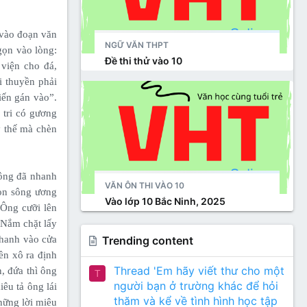
 vào đoạn văn
NGỮ VĂN THPT
gọn vào lòng:
Đề thi thử vào 10
 viện cho đá,
i thuyền phải
tiến gán vào”.
 tri có gương
ỷ thế mà chèn
 ông đã nhanh
VĂN ÔN THI VÀO 10
on sông ương
Vào lớp 10 Bắc Ninh, 2025
 Ông cưỡi lên
 Nắm chặt lấy
Trending content
nhanh vào cửa
ền xô ra định
Thread 'Em hãy viết thư cho một
, đứa thì ông
T
người bạn ở trường khác để hỏi
êu tả ông lái
thăm và kể về tình hình học tập
hững lời miêu