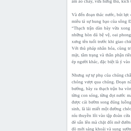
ầm ào chảy, vừa hứng thú, kích 
Và đến đoạn thác nước, bút lực
miêu tả sự hung bạo của sông Đ
“Thạch trận dàn bày vừa xong t
những hòn đá bệ vệ, oai phong 
xưng tên tuổi trước khi giao chi
Với thủ pháp nhân hóa, cùng t
mặt, tâm trạng và thân phận ri
ép người khác, đặc biệt là ỷ vào
Nhưng sự tự phụ của chúng chẳ
chóng vượt qua chúng. Đoạn nà
bướng, bày ra thạch trận ba vò
từng con sóng, từng đọt nước m
được cái bườm song đúng luồng
sinh, là lái miết một đường ché
níu thuyền lôi vào tập đoàn cửa
đè sấn lên mà chặt đôi mở đường
đò mới sảng khoái và sung sướn