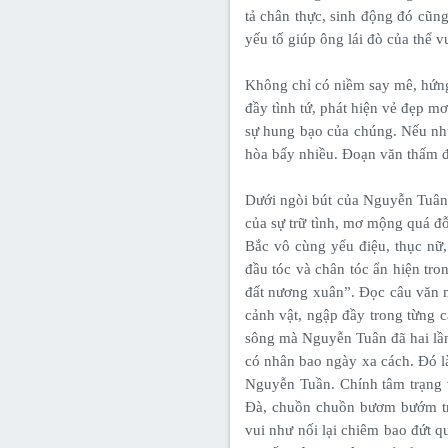
tả chân thực, sinh động đó cũng
yếu tố giúp ông lái đò của thể 
Không chỉ có niềm say mê, hứng
đầy tình tứ, phát hiện vẻ đẹp m
sự hung bạo của chúng. Nếu như
hòa bấy nhiều. Đoạn văn thấm 
Dưới ngòi bút của Nguyễn Tuân 
của sự trữ tình, mơ mộng quá đ
Bắc vô cùng yểu điệu, thục nữ,
đầu tóc và chân tóc ẩn hiện tr
đất nương xuân”. Đọc câu văn m
cảnh vật, ngập đầy trong từng 
sông mà Nguyễn Tuân đã hai lần
có nhân bao ngày xa cách. Đó l
Nguyễn Tuần. Chính tâm trạng 
Đà, chuồn chuồn bươm bướm trê
vui như nối lại chiêm bao đứt 