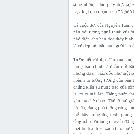
sống những phút giây thực sự v
Đặc biệt qua đoạn trích “Người 
Cả cuộc đời của Nguyễn Tuân có
nên đối tượng nghệ thuật của 
phô diễn cho bạn đọc thấy hình
là vẻ đẹp nổi bật của người lao
Trước hết cái độc đáo của sông
hung bạo chính là điểm nổi bậ
những đoạn thác dốc như một sứ
hoành trí tưởng tượng của bản 
chứng kiến sự hung bạo của sôn
lại ró to mãi lên. Tiếng nước th
gằn mà chế nhạo. Thể rồi nó gi
nổ lửa, đáng phá tuông rừng mửa
thể thấy trong đoạn văn giọng
Ông nắm bắt từng chuyển động 
biệt hình ảnh so sánh thác nước