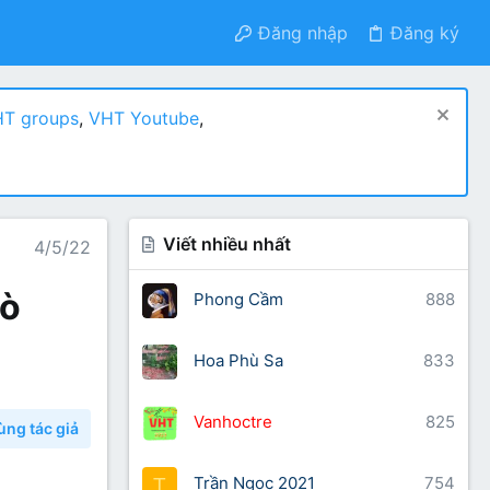
Đăng nhập
Đăng ký
T groups
,
VHT Youtube
,
Viết nhiều nhất
4/5/22
đò
Phong Cầm
888
Hoa Phù Sa
833
Vanhoctre
825
ùng tác giả
Trần Ngọc 2021
754
T