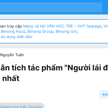
ạn truy cập
Mạng xã hội VĂN HỌC TRẺ
-
VHT fanpage
,
VH
:
Bhnong Food
,
Bhnong Group
,
Bhnong Girl
,
sử dụng diễn đàn
- Nguyễn Tuân
ân tích tác phẩm "Người lái 
 nhất
C
Vanhoctre trên Google