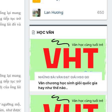
Lan Hương
650
 ông lại mang
 tiếp tục trở
ông lái đò và
HỌC VĂN
 ông lại mang
NHỮNG BÀI VĂN ĐẠT GIẢI HSG QG
 tiếp tục trở
Văn chương học sinh giỏi quốc gia
ị của ông lái
hay như thế nào..
ự ngưỡng mộ,
đắm, như được