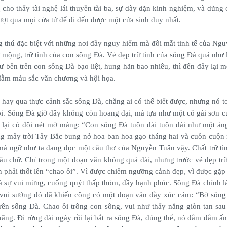
 cho thấy tài nghệ lái thuyền tài ba, sự dày dặn kinh nghiệm, và dũng
vượt qua mọi cửa tử để đi đến được một cửa sinh duy nhất.
 thú đặc biệt với những nơi đầy nguy hiểm mà đôi mắt tinh tế của Ng
ơ mộng, trữ tình của con sông Đà. Vẻ đẹp trữ tình của sông Đà quả như 
 bên trên con sông Đà bạo liệt, hung hãn bao nhiêu, thì đến đây lại 
đẫm màu sắc văn chương và hội họa.
hay qua thực cảnh sắc sông Đà, chẳng ai có thể biết được, nhưng nó to
ỗi. Sông Đà giờ đây không còn hoang dại, mà tựa như một cô gái sơn 
 lại có đôi nét mờ màng: “Con sông Đà tuôn dài tuôn dài như một áng 
ong mây trời Tây Bắc bung nở hoa ban hoa gạo tháng hai và cuồn cuộ
à ngỡ như ta đang đọc một câu thơ của Nguyễn Tuân vậy. Chất trữ tì
câu chữ. Chỉ trong một đoạn văn không quá dài, nhưng trước vẻ đẹp trữ
 phải thốt lên “chao ôi”. Vì được chiêm ngưỡng cảnh đẹp, vì được gặp 
à sự vui mừng, cuống quýt thấp thỏm, đầy hạnh phúc. Sông Đà chính l
vui sướng đó đã khiến công có một đoạn văn đầy xúc cảm: “Bờ sông 
n sống Đà. Chao ôi trông con sông, vui như thấy nắng giòn tan sau
quãng. Đi rừng dài ngày rồi lại bắt ra sông Đà, đúng thế, nó đằm đằm 