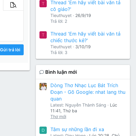
Thread 'Em hãy viết bài văn tả
T
m tùy chọn…
Xem trước
cô giáo?'
Tieuthuyet
26/9/19
Trả lời: 2
Thread 'Em hãy viết bài văn tả
T
chiếc thước kẻ?'
Tieuthuyet
3/10/19
Gửi trả lời
Trả lời: 3
Bình luận mới
Dòng Thơ Nhạc Lục Bát Trích
Đoạn - Gõ Google: nhat lang thu
quan
Latest: Nguyễn Thành Sáng
Lúc
11:41, Thứ ba
Thơ mới
Tâm sự những lần đi xa
D
Latest: Dieu Hoee
Lúc 20:28, Chủ