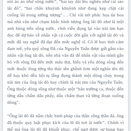
nói ào ào như sông nước”, “hai tay dài lêu nghêu như cái sào
lái đò”, “hai chân khuỳnh khuỳnh như đang kẹp chặt cái
cuống lái trong tưởng tượng”.… Chỉ vài nét phác họa tài hoa
mà nhà văn như chạm khắc hình tượng ông lái đò như là một
anh hùng trên sông nước, vĩnh viễn đọng lại vào trái tim bạn
đọc để dự báo về nhân vật cả cuộc đời gắn với nghề lái đò và
mức độ tay nghề đã đạt đến mức nghệ sĩ. Có lẽ bao tình cảm
đam mê, yêu quý sông Đà của Nguyễn Tuân được gửi gắm vào
nhân vật ông lái đò, nên nhà văn đã để nhân vật của mình gắn
bó với sông Đà đến mức máu thịt, hiểu và yêu dòng sông đến
mức thuộc lòng từng tên thác tên ghềnh hơn một nghìn tên dù
dễ hay khó đều hội tụ lắng đọng thành một dòng chảy trong
trái tim của ông lái đò hay chính là trái tim của Nguyễn Tuân.
Ông thuộc dòng sông như thuộc một “bản trường ca, thuộc đến
từng dấu chấm dấu phẩy, dấu chấm than và từng đoạn xuống
dòng”.
“Ông lái đò đã nắm chắc binh pháp của thần sông thần đá, ông
đã thuộc quy luật phục kích của lũ đá nơi ải nước”. Chính vì
thế mà ông lái đò đã khuất phục, chế ngự được sự hung bạo