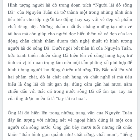
Hình tượng người lái đò trong đoạn trích “Người lái đò sông
Đà” của Nguyễn Tuân đã trở thành một trong những hình ảnh
tiêu biểu cho lớp người lao động hay say với vẻ đẹp và phẩm
chất riêng biệt. Những phẩm chất ấy chẳng những tạo nên vẻ
tài hoa mà còn giúp cho người đọc hiểu thêm về vẻ đẹp của lao
động chân chính thấm đượm tính nghệ thuật từ hình tượng
người lái đò sông Đà. Dưới ngòi bút thần kì của Nguyễn Tuân,
bức tranh thiên nhiên sông Đà hiện lên vô cùng hung bạo, trữ
tình có vị trí quan trọng làm nên một tấm phông rất phù hợp để
hình tượng người lao động ở trên núi rừng Tây Bắc nổi lên với
hai phẩm chất, đó là chất anh hùng và chất nghệ sĩ mà tiêu
biểu là ông lái đò rất gan dạ, dũng cảm gần hai mươi năm
chiến đấu với thác đá trong nước sông Đà để tồn tại. Tay lái
của ông được miêu tả là “tay lái ra hoa”.
Ông lái đò hiện lên trong những trang văn của Nguyễn Tuân
đầy ấn tượng với những nét về ngoại hình đúng là một con
người của sông nước: Ông gần bảy mươi tuổi nhưng rất chắc
khỏe “thân hình gọn quánh như chất sừng, chất mun”, “tiếng