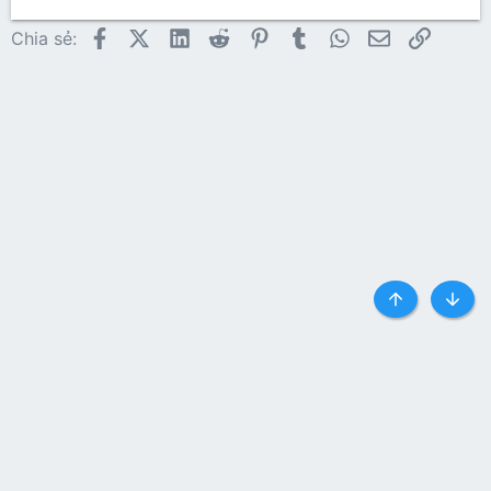
26
Trebuchet MS
Facebook
X (Twitter)
LinkedIn
Reddit
Pinterest
Tumblr
WhatsApp
Email
Link
Chia sẻ:
Verdana
Top
Botto
Liên hệ
Quy định và Nội quy
Privacy policy
Trợ giúp
Trang chủ
R
S
S