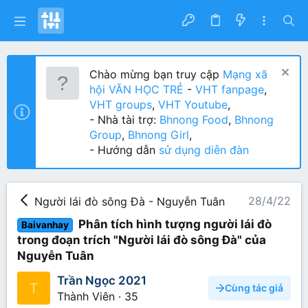
Chào mừng bạn truy cập
Mạng xã
hội VĂN HỌC TRẺ
-
VHT fanpage
,
VHT groups
,
VHT Youtube
,
- Nhà tài trợ:
Bhnong Food
,
Bhnong
Group
,
Bhnong Girl
,
- Hướng dẫn
sử dụng diễn đàn
28/4/22
Người lái đò sông Đà - Nguyễn Tuân
Phân tích hình tượng người lái đò
Baivanhay
trong đoạn trích "Người lái đò sông Đà" của
Nguyễn Tuân
Trần Ngọc 2021
T
Cùng tác giả
Thành Viên
·
35