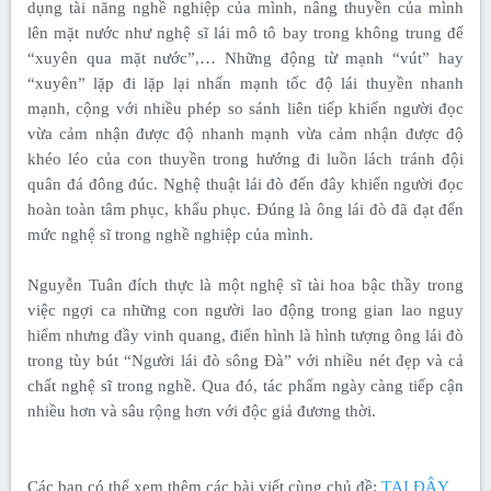
dụng tài năng nghề nghiệp của mình, nâng thuyền của mình
lên mặt nước như nghệ sĩ lái mô tô bay trong không trung để
“xuyên qua mặt nước”,… Những động từ mạnh “vút” hay
“xuyên” lặp đi lặp lại nhấn mạnh tốc độ lái thuyền nhanh
mạnh, cộng với nhiều phép so sánh liên tiếp khiến người đọc
vừa cảm nhận được độ nhanh mạnh vừa cảm nhận được độ
khéo léo của con thuyền trong hướng đi luồn lách tránh đội
quân đá đông đúc. Nghệ thuật lái đò đến đây khiến người đọc
hoàn toàn tâm phục, khẩu phục. Đúng là ông lái đò đã đạt đến
mức nghệ sĩ trong nghề nghiệp của mình.
Nguyễn Tuân đích thực là một nghệ sĩ tài hoa bậc thầy trong
việc ngợi ca những con người lao động trong gian lao nguy
hiểm nhưng đầy vinh quang, điển hình là hình tượng ông lái đò
trong tùy bút “Người lái đò sông Đà” với nhiều nét đẹp và cả
chất nghệ sĩ trong nghề. Qua đó, tác phẩm ngày càng tiếp cận
nhiều hơn và sâu rộng hơn với độc giả đương thời.
Các bạn có thể xem thêm các bài viết cùng chủ đề:
TẠI ĐÂY