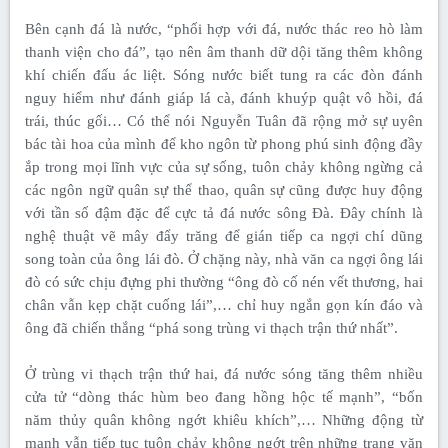
Bên cạnh đá là nước, “phối hợp với đá, nước thác reo hò làm
thanh viện cho đá”, tạo nên âm thanh dữ dội tăng thêm không
khí chiến đấu ác liệt. Sóng nước biết tung ra các đòn đánh
nguy hiểm như đánh giáp lá cà, đánh khuýp quật vô hồi, đá
trái, thúc gối… Có thể nói Nguyễn Tuân đã rộng mở sự uyên
bác tài hoa của mình để kho ngôn từ phong phú sinh động đầy
ắp trong mọi lĩnh vực của sự sống, tuôn chảy không ngừng cả
các ngôn ngữ quân sự thể thao, quân sự cũng được huy động
với tần số đậm đặc để cực tả đá nước sông Đà. Đây chính là
nghệ thuật vẽ mây đẩy trăng để gián tiếp ca ngợi chí dũng
song toàn của ông lái đò. Ở chặng này, nhà văn ca ngợi ông lái
đò có sức chịu đựng phi thường “ông đò cố nén vết thương, hai
chân vẫn kẹp chặt cuống lái”,… chỉ huy ngắn gọn kín đáo và
ông đã chiến thắng “phá song trùng vi thạch trận thứ nhất”.
Ở trùng vi thạch trận thứ hai, đá nước sóng tăng thêm nhiều
cửa tử “dòng thác hùm beo đang hồng hộc tế mạnh”, “bốn
năm thủy quân không ngớt khiêu khích”,… Những động từ
mạnh vẫn tiếp tục tuôn chảy không ngớt trên những trang văn