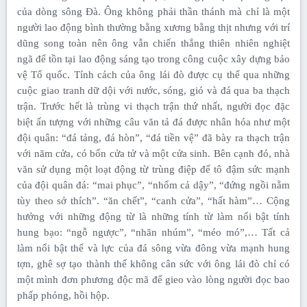
của dòng sông Đà. Ông không phải thần thánh mà chỉ là một
người lao động bình thường bằng xương bằng thịt nhưng với trí
dũng song toàn nên ông vẫn chiến thắng thiên nhiên nghiệt
ngã để tồn tại lao động sáng tạo trong công cuộc xây dựng bảo
vệ Tổ quốc. Tính cách của ông lái đò được cụ thể qua những
cuộc giao tranh dữ dội với nước, sóng, gió và đá qua ba thạch
trận. Trước hết là trùng vi thạch trận thứ nhất, người đọc đặc
biệt ấn tượng với những câu văn tả đá được nhân hóa như một
đội quân: “đá tảng, đá hòn”, “đá tiền vệ” đã bày ra thạch trận
với năm cửa, có bốn cửa tử và một cửa sinh. Bên cạnh đó, nhà
văn sử dụng một loạt động từ trùng điệp để tô đậm sức mạnh
của đội quân đá: “mai phục”, “nhổm cả dậy”, “đứng ngồi nằm
tùy theo sở thích”. “ăn chết”, “canh cửa”, “hất hàm”… Cộng
hưởng với những động từ là những tính từ làm nổi bật tính
hung bạo: “ngỗ ngược”, “nhăn nhúm”, “méo mó”,… Tất cả
làm nổi bật thế và lực của đá sông vừa đông vừa mạnh hung
tợn, ghê sợ tạo thành thế không cân sức với ông lái đò chỉ có
một mình đơn phương độc mã để gieo vào lòng người đọc bao
phấp phỏng, hồi hộp.