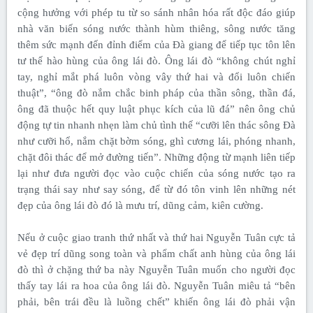
cộng hưởng với phép tu từ so sánh nhân hóa rất độc đáo giúp
nhà văn biến sóng nước thành hùm thiêng, sông nước tăng
thêm sức mạnh đến đỉnh điểm của Đà giang để tiếp tục tôn lên
tư thế hào hùng của ông lái đò. Ông lái đò “không chút nghỉ
tay, nghỉ mắt phá luôn vòng vây thứ hai và đổi luôn chiến
thuật”, “ông đò nắm chắc binh pháp của thần sông, thần đá,
ông đã thuộc hết quy luật phục kích của lũ đá” nên ông chủ
động tự tin nhanh nhẹn làm chủ tình thế “cưỡi lên thác sông Đà
như cưỡi hổ, nắm chặt bờm sóng, ghì cương lái, phóng nhanh,
chặt đôi thác để mở đường tiến”. Những động từ mạnh liên tiếp
lại như đưa người đọc vào cuộc chiến của sóng nước tạo ra
trạng thái say như say sóng, để từ đó tôn vinh lên những nét
đẹp của ông lái đò đó là mưu trí, dũng cảm, kiên cường.
Nếu ở cuộc giao tranh thứ nhất và thứ hai Nguyễn Tuân cực tả
vẻ đẹp trí dũng song toàn và phẩm chất anh hùng của ông lái
đò thì ở chặng thứ ba này Nguyễn Tuân muốn cho người đọc
thấy tay lái ra hoa của ông lái đò. Nguyễn Tuân miêu tả “bên
phải, bên trái đều là luồng chết” khiến ông lái đò phải vận