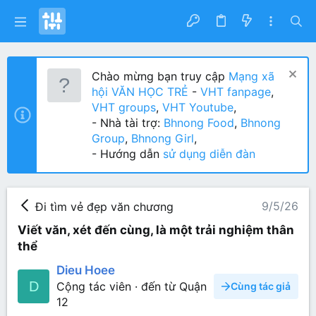
Chào mừng bạn truy cập
Mạng xã
hội VĂN HỌC TRẺ
-
VHT fanpage
,
VHT groups
,
VHT Youtube
,
- Nhà tài trợ:
Bhnong Food
,
Bhnong
Group
,
Bhnong Girl
,
- Hướng dẫn
sử dụng diễn đàn
9/5/26
Đi tìm vẻ đẹp văn chương
Viết văn, xét đến cùng, là một trải nghiệm thân
thể
Dieu Hoee
D
Cộng tác viên
·
đến từ
Quận
Cùng tác giả
12