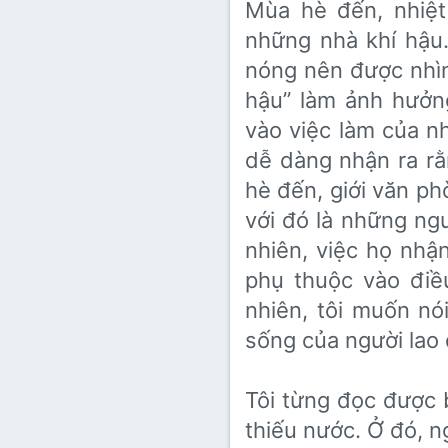
Mùa hè đến, nhiệ
Lớp 8
Thời để nhớ
Bài mới trên hồ sơ
những nhà khí hậ
Lớp 7
Mùa yêu đầu
Tìm trong hồ sơ cá nhân
nóng nên được nhìn
Lớp 6
Thời áo trắng (Nữ sinh)
hậu” làm ảnh hươ
vào việc làm của 
Văn học 5
Đời sống
dễ dàng nhận ra ră
Văn học 4
hè đến, giới văn ph
Văn hoá
Văn học 3
với đó là những ng
Ngoại ngữ
nhiên, việc họ nhậ
Văn học 2
phụ thuộc vào điê
Giáo viên
nhiên, tôi muốn nó
sống của người lao
Tôi từng đọc được b
thiếu nước. Ở đó, n