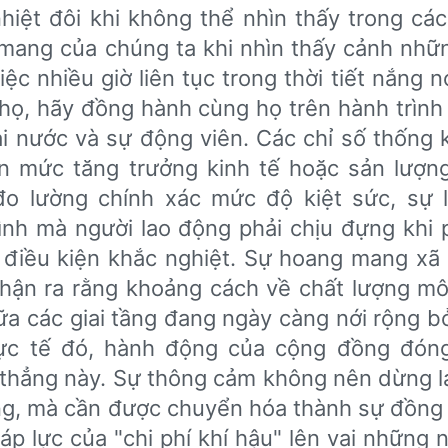
hiệt đôi khi không thể nhìn thấy trong các 
g mang của chúng ta khi nhìn thấy cảnh nhữ
ệc nhiều giờ liên tục trong thời tiết nắng n
ọ, hãy đồng hành cùng họ trên hành trình
hai nước và sự động viên. Các chỉ số thống
ận mức tăng trưởng kinh tế hoặc sản lượn
o lường chính xác mức độ kiệt sức, sự 
ình mà người lao động phải chịu đựng khi 
 điều kiện khắc nghiệt. Sự hoang mang xã 
nhận ra rằng khoảng cách về chất lượng mô
ữa các giai tầng đang ngày càng nới rộng bở
hực tế đó, hành động của cộng đồng đóng
 thẳng này. Sự thông cảm không nên dừng l
ng, mà cần được chuyển hóa thành sự đồng
p lực của "chi phí khí hậu" lên vai những n