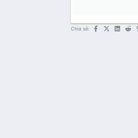
22
Tahoma
26
Times N
Trebuch
Facebook
X (Twitter)
LinkedI
Re
Chia sẻ:
Verdana