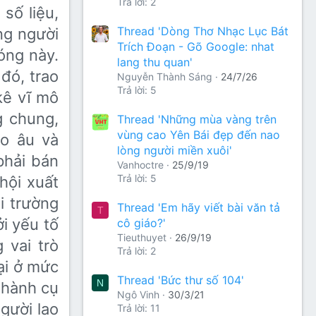
Trả lời: 2
số liệu,
Thread 'Dòng Thơ Nhạc Lục Bát
ng người
Trích Đoạn - Gõ Google: nhat
óng này.
lang thu quan'
 đó, trao
Nguyễn Thành Sáng
24/7/26
Trả lời: 5
 kê vĩ mô
g chung,
Thread 'Những mùa vàng trên
vùng cao Yên Bái đẹp đến nao
lo âu và
lòng người miền xuôi'
phải bán
Vanhoctre
25/9/19
Trả lời: 5
hội xuất
i trường
Thread 'Em hãy viết bài văn tả
T
i yếu tố
cô giáo?'
Tieuthuyet
26/9/19
 vai trò
Trả lời: 2
ại ở mức
Thread 'Bức thư số 104'
N
 hành cụ
Ngô Vinh
30/3/21
gười lao
Trả lời: 11