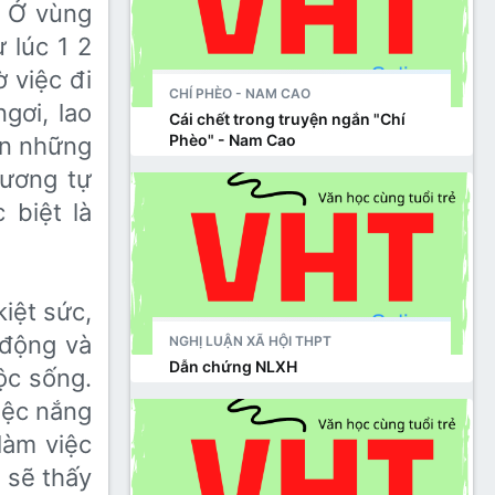
. Ở vùng
̀ lúc 1 2
̀ việc đi
CHÍ PHÈO - NAM CAO
ngơi, lao
Cái chết trong truyện ngắn "Chí
Phèo" - Nam Cao
ên những
tương tự
biệt là
ệt sức,
động và
NGHỊ LUẬN XÃ HỘI THPT
Dẫn chứng NLXH
̣c sống.
iệc nắng
làm việc
 sẽ thấy