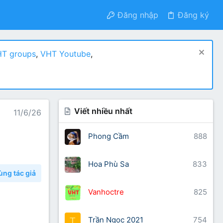
Đăng nhập
Đăng ký
T groups
,
VHT Youtube
,
Viết nhiều nhất
11/6/26
Phong Cầm
888
Hoa Phù Sa
833
ùng tác giả
Vanhoctre
825
Trần Ngọc 2021
754
T