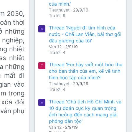
của mình.'
Tieuthuyet
29/9/19
ăm 2030,
Trả lời: 9
toàn thời
Thread 'Người đi tìm hình của
V
 ở những
nước - Chế Lan Viên, bài thơ gối
 nghiệp,
đầu giường của tôi'
Van 12
2/9/19
ng nhiệt
Trả lời: 4
ess nhiệt
Thread 'Em hãy viết một bức thư
ra những
T
cho bạn thân của em, kể về tình
c mất đi
hình học tập của mình?'
gian vào
Tieuthuyet
29/9/19
Trả lời: 4
êm trọng
 xóa đói
Thread 'Chủ tịch Hồ Chí Minh và
V
10 dự đoán cực kỳ quan trọng
ế vẫn phụ
ảnh hưởng đến cách mạng giải
phóng dân tộc'
Van 12
2/9/19