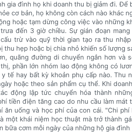
́nh gia đình họ khi doanh thu bị giảm đi. Để
hỏe cơ bản, họ không còn cách nào khác ng
động hoặc tạm dừng công việc vào những k
 trưa đến 3 giờ chiều. Sự gián đoạn mang 
 cấu trừ vào quỹ thời gian tạo ra thu nhập
ị thu hẹp hoặc bị chia nhỏ khiến số lượng 
ơn, quãng đường di chuyển ngắn hơn và s
ô thị, phần lớn nhóm lao động không có lươ
 y tế hay bất kỳ khoản phụ cấp nào. Thu 
ngày hoặc theo sản phẩm cụ thể. Khi doanh
 tác động lập tức chuyển hóa thành những
 phí tiền điện tăng cao do nhu cầu làm mát t
phí ăn uống và học phí của con cái. "Chi phí
là một khái niệm học thuật mà trở thành g
lên bữa cơm mỗi ngày của những hộ gia đình