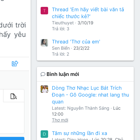
Thread 'Em hãy viết bài văn tả
T
chiếc thước kẻ?'
Tieuthuyet
3/10/19
ới trời
Trả lời: 3
thấy yêu
Thread 'Thơ của em'
Sen Biển
23/2/22
Trả lời: 2
Bình luận mới
Dòng Thơ Nhạc Lục Bát Trích
Đoạn - Gõ Google: nhat lang thu
m tùy chọn…
Xem trước
quan
Latest: Nguyễn Thành Sáng
Lúc
12:00
Thơ mới
Tâm sự những lần đi xa
D
Latest: Dieu Hoee
Lúc 20:28, Chủ