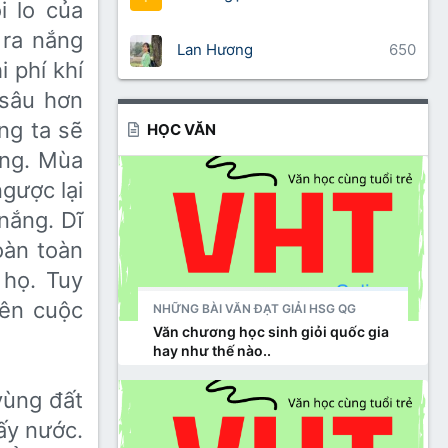
i lo của
 ra nắng
Lan Hương
650
phí khí
n sâu hơn
ng ta sẽ
HỌC VĂN
̣ng. Mùa
gược lại
nắng. Dĩ
àn toàn
 họ. Tuy
lên cuộc
NHỮNG BÀI VĂN ĐẠT GIẢI HSG QG
Văn chương học sinh giỏi quốc gia
hay như thế nào..
vùng đất
ấy nước.