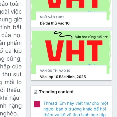
 bảo toàn
oài việc
NGỮ VĂN THPT
hung giờ
Đề thi thử vào 10
tính bắt
 của họ.
sản phẩm
ố ca kíp
ng cứng,
nhập của
VĂN ÔN THI VÀO 10
 thu sụt
Vào lớp 10 Bắc Ninh, 2025
 mối lo
ối thiểu,
Trending content
 khí hậu"
Thread 'Em hãy viết thư cho một
T
ánh nặng
người bạn ở trường khác để hỏi
 nghèo.
thăm và kể về tình hình học tập