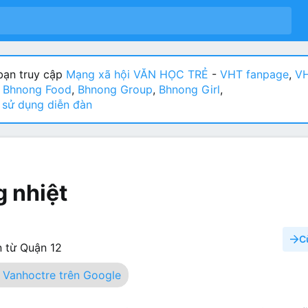
ạn truy cập
Mạng xã hội VĂN HỌC TRẺ
-
VHT fanpage
,
VH
:
Bhnong Food
,
Bhnong Group
,
Bhnong Girl
,
sử dụng diễn đàn
g nhiệt
C
 từ
Quận 12
Vanhoctre trên Google