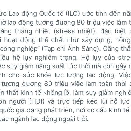
ức Lao động Quốc tế (ILO) ước tính đến n
giờ lao động tương đương 80 triệu việc làm 
ăng thẳng nhiệt (stress nhiệt), đặc biệt
i hoạt động thể chất như xây dựng, nông
công nghiệp” (Tạp chí Ánh Sáng). Căng thẳ
iều hệ lụy nghiêm trọng. Hệ lụy của str
ệc suy giảm năng suất tức thời mà còn gây 
nh cho sức khỏe lực lượng lao động. Việ
 tương đương 80 triệu việc làm toàn thời 
n thất kinh tế khổng lồ, làm suy giảm nghi
on người (HDI) và trực tiếp kéo lùi nỗ lực
quốc gia đang phát triển, nơi cơ cấu kinh t
ác ngành lao động ngoài trời.