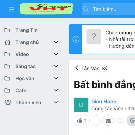
Trang Tin
Chào mừng b
- Nhà tài trợ
Trang chủ
- Hướng dẫn
Diễn đàn
Video
Bài viết mới
Youtube VHT News
Sáng tác
Tản Văn, Ký
Có gì mới
Youtube VHT
Cuộc thi viết
Học văn
Bất bình đẳn
Tiktok
Trại sáng tác
Lớp 12
Featured content
Cafe
Dieu Hoee
Liên hệ BTC
Lớp 11
Cafe Văn chương
Bài viết mới
Thành viên
D
Cộng tác viên
·
đến
Lớp 10
Văn Khoa
Đăng ký
Bài mới trên hồ sơ
0
Lớp 9
Cảm xúc (tâm sự)
Thành viên trực tuyến