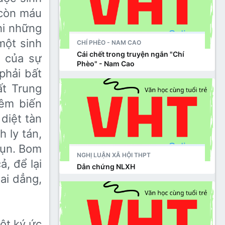
 còn máu
Khi những
 một sinh
CHÍ PHÈO - NAM CAO
Cái chết trong truyện ngắn "Chí
h của sự
Phèo" - Nam Cao
hải bất
đất Trung
đêm biến
diệt tàn
 ly tán,
vụn. Bom
NGHỊ LUẬN XÃ HỘI THPT
, để lại
Dẫn chứng NLXH
ai dẳng,
t ký ức