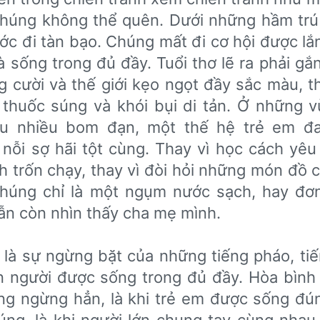
 chúng không thể quên. Dưới những hầm trú â
ớc đi tàn bạo. Chúng mất đi cơ hội được l
 sống trong đủ đầy. Tuổi thơ lẽ ra phải gắn
ng cười và thế giới kẹo ngọt đầy sắc màu, th
 thuốc súng và khói bụi di tản. Ở những 
ịu nhiều bom đạn, một thế hệ trẻ em đa
 nỗi sợ hãi tột cùng. Thay vì học cách yêu
 trốn chạy, thay vì đòi hỏi những món đồ c
húng chỉ là một ngụm nước sạch, hay đơn
ẫn còn nhìn thấy cha mẹ mình.
 là sự ngừng bặt của những tiếng pháo, ti
con người được sống trong đủ đầy. Hòa bìn
ng ngừng hẳn, là khi trẻ em được sống đú