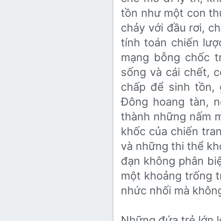
tồn như một con thú
chảy với đầu rơi, 
tính toán chiến lượ
mạng bỗng chốc tr
sống và cái chết, co
chấp để sinh tồn
Đông hoang tàn, n
thành những nấm mồ
khốc của chiến tra
và những thi thể k
đạn không phân biệt
một khoảng trống tr
nhức nhối mà không
Những đứa trẻ lớn