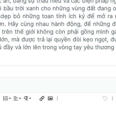
 ẩn, bằng sự thấu hiểu và các biện pháp ng
lại bầu trời xanh cho những vùng đất đang 
y dẹp bỏ những toan tính ích kỷ để mở ra
n. Hãy cùng nhau hành động, để những đ
 trên thế giới không còn phải gồng mình g
lớn, mà được trả lại quyền đòi kẹo ngọt, đ
 đầy và lớn lên trong vòng tay yêu thương
Căn trái
Normal
Danh sách có thứ tự
 tùy chọn…
Danh sách
Căn lề
Paragraph format
Chèn liên kết
Chèn hình ảnh
Thêm tùy chọn…
Undo
Thê
Căn giữa
Heading 1
Danh sách không có thứ tự
Lưu nháp
code
g
table
ảo
chân
sert horizontal line
nline code
Spoiler
Inline spoiler
Mã