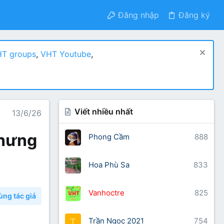
Đăng nhập
Đăng ký
T groups
,
VHT Youtube
,
Viết nhiều nhất
13/6/26
 nhưng
Phong Cầm
888
Hoa Phù Sa
833
Vanhoctre
825
ùng tác giả
Trần Ngọc 2021
754
T