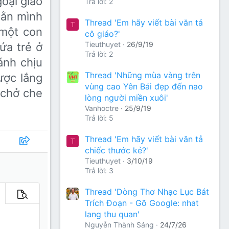
oại giao
Trả lời: 2
oằn mình
Thread 'Em hãy viết bài văn tả
T
 một con
cô giáo?'
Tieuthuyet
26/9/19
ứa trẻ ở
Trả lời: 2
ánh chịu
Thread 'Những mùa vàng trên
ược lắng
vùng cao Yên Bái đẹp đến nao
 chở che
lòng người miền xuôi'
Vanhoctre
25/9/19
Trả lời: 5
Thread 'Em hãy viết bài văn tả
T
chiếc thước kẻ?'
Tieuthuyet
3/10/19
Trả lời: 3
Thread 'Dòng Thơ Nhạc Lục Bát
m tùy chọn…
Xem trước
Trích Đoạn - Gõ Google: nhat
lang thu quan'
Nguyễn Thành Sáng
24/7/26