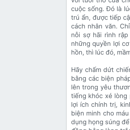
với tuổi thơ của ch
cuộc sống. Đó là 
trú ẩn, được tiếp
cách nhân văn. Chỉ
nỗi sợ hãi rình r
những quyền lợi cơ 
hồn, thì lúc đó, mầ
Hãy chấm dứt chiến
bằng các biện pháp
lên trong yêu thươn
tiếng khóc xé lòng
lợi ích chính trị, 
biện minh cho máu v
dụng họng súng để 