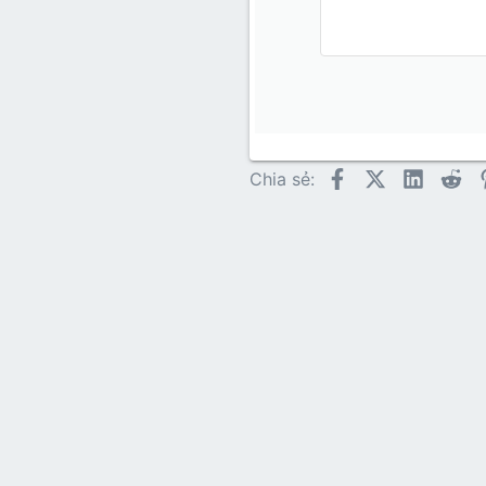
Book An
15
Courie
18
Georgia
22
Tahoma
26
Times N
Trebuch
Facebook
X (Twitter)
LinkedI
Re
Chia sẻ:
Verdana