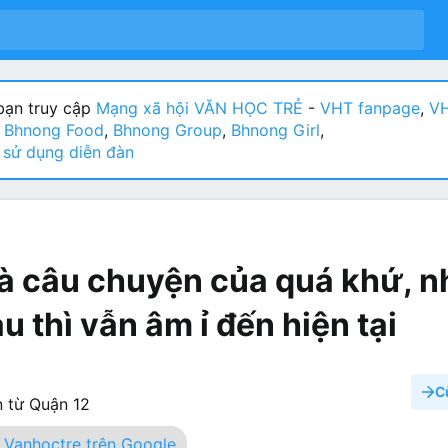
ạn truy cập
Mạng xã hội VĂN HỌC TRẺ
-
VHT fanpage
,
VH
:
Bhnong Food
,
Bhnong Group
,
Bhnong Girl
,
sử dụng diễn đàn
à câu chuyện của quá khứ,
 thì vẫn âm ỉ đến hiện tại
C
 từ
Quận 12
Vanhoctre trên Google