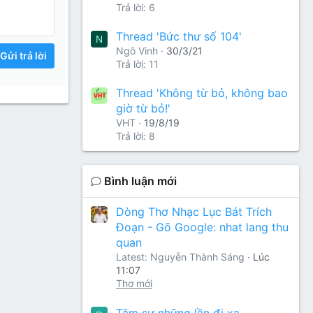
Trả lời: 6
Thread 'Bức thư số 104'
N
Ngô Vinh
30/3/21
Gửi trả lời
Trả lời: 11
Thread 'Không từ bỏ, không bao
giờ từ bỏ!'
VHT
19/8/19
Trả lời: 8
Bình luận mới
Dòng Thơ Nhạc Lục Bát Trích
Đoạn - Gõ Google: nhat lang thu
quan
Latest: Nguyễn Thành Sáng
Lúc
11:07
Thơ mới
Tâm sự những lần đi xa