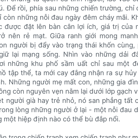
. Để rồi, phía sau những chiến trường, chỉ
chỉ còn những nỗi đau ngày đêm cháy mãi. 
c được đặt lên bàn cân lợi ích, giá trị của
ở nên rẻ mạt. Giữa ranh giới mong man
n người bị đẩy vào trạng thái khốn cùng, p
, giữ lại mạng sống. Nhìn vào những dải 
ơi những khu phố sầm uất chỉ sau một 
 tập thể, ta mới cay đắng nhận ra sự hủy 
nh. Những người mẹ mất con, những gia đình
hông còn nguyên vẹn nằm lại dưới lớp gạch 
 người già hay trẻ nhỏ, nó san phẳng tất cả
ong lòng những người ở lại - một nỗi đau d
 một hiệp định nào có thể bù đắp nổi.
 lên trong chiến tranh xem chiến tranh như mộ