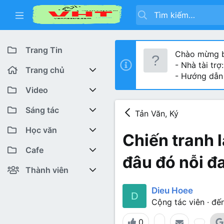
Trang Tin
Chào mừng b
- Nhà tài trợ
Trang chủ
- Hướng dẫn
Diễn đàn
Video
Bài viết mới
Youtube VHT News
Sáng tác
Tản Văn, Ký
Có gì mới
Youtube VHT
Cuộc thi viết
Học văn
Chiến tranh l
Tiktok
Trại sáng tác
Lớp 12
Featured content
Cafe
đâu đó nỗi đau
Liên hệ BTC
Lớp 11
Cafe Văn chương
Bài viết mới
Thành viên
Lớp 10
Văn Khoa
Đăng ký
Bài mới trên hồ sơ
Dieu Hoee
D
Cộng tác viên
·
đến
Lớp 9
Cảm xúc (tâm sự)
Thành viên trực tuyến
0