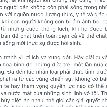
úng, là khi người lớn chung tay cùng nhau t
lúc người dân không còn phải sống trong như
 cận với nguồn nước, lương thực, y tế và giá
 khi con người không còn bị ám ảnh bởi cái
ập từ những cuộc không kích, khi họ được
bản để phát triển toàn diện cả về thể chất
m sống mới thực sự được hồi sinh.
 tranh vì lợi ích và xung đột. Hãy giải quy
 hòa bình để những đứa trẻ, một lần nữa 
g. Đã đến lúc nhân loại phải thức tỉnh trư
 phát ra từ các vùng chiến sự. Không có bấ
kinh tế hay tham vọng quyền lực nào có thể
à nước mắt của những sinh linh vô tội. Tha
hủy diệt lẫn nhau, thế giới cần giải quyết n