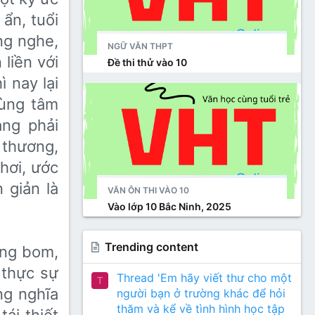
̉n, tuổi
ắng nghe,
NGỮ VĂN THPT
 liền với
Đề thi thử vào 10
ì nay lại
vùng tâm
ng phải
 thương,
hơi, ước
 giản là
VĂN ÔN THI VÀO 10
Vào lớp 10 Bắc Ninh, 2025
Trending content
ếng bom,
h thực sự
Thread 'Em hãy viết thư cho một
T
ng nghĩa
người bạn ở trường khác để hỏi
thăm và kể về tình hình học tập