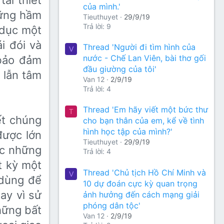
ái thiết
của mình.'
̃ng hầm
Tieuthuyet
29/9/19
Trả lời: 9
o dục một
 đói và
Thread 'Người đi tìm hình của
V
nước - Chế Lan Viên, bài thơ gối
 bảo đảm
đầu giường của tôi'
 lẫn tâm
Van 12
2/9/19
Trả lời: 4
Thread 'Em hãy viết một bức thư
T
ết chúng
cho bạn thân của em, kể về tình
hình học tập của mình?'
được lớn
Tieuthuyet
29/9/19
ớc những
Trả lời: 4
t kỳ một
Thread 'Chủ tịch Hồ Chí Minh và
V
 dùng để
10 dự đoán cực kỳ quan trọng
y vì sử
ảnh hưởng đến cách mạng giải
phóng dân tộc'
hững bất
Van 12
2/9/19