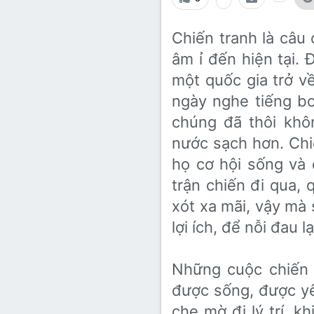
Lớp 8
Thời để nhớ
Bài mới trên hồ sơ
Chiến tranh là câu 
Lớp 7
Mùa yêu đầu
Tìm trong hồ sơ cá nhân
âm ỉ đến hiện tại
Lớp 6
Thời áo trắng (Nữ sinh)
một quốc gia trở vê
Văn học 5
ngày nghe tiếng bo
Đời sống
chúng đã thôi khô
Văn học 4
Văn hoá
nước sạch hơn. Chiê
Văn học 3
Ngoại ngữ
họ cơ hội sống và
Văn học 2
trận chiến đi qua, 
Giáo viên
xót xa mãi, vậy mà
lợi ích, để nỗi đau l
Những cuộc chiến
được sống, được yê
che mờ đi lý trí, k