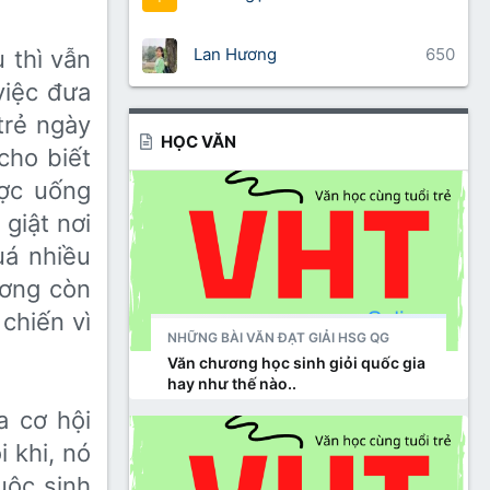
Lan Hương
650
thì vẫn
việc đưa
trẻ ngày
HỌC VĂN
cho biết
ợc uống
giật nơi
á nhiều
ương còn
chiến vì
NHỮNG BÀI VĂN ĐẠT GIẢI HSG QG
Văn chương học sinh giỏi quốc gia
hay như thế nào..
a cơ hội
 khi, nó
cuộc sinh