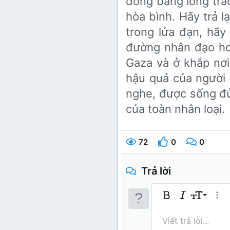
đồng bằng lòng trắc
hòa bình. Hãy trả 
trong lửa đạn, hã
đường nhân đạo hơ
Gaza và ở khắp nơi
hậu quả của người 
nghe, được sống đủ
của toàn nhân loại.
72
0
0
Trả lời
9
Bold
In nghiêng
Kích thước
Thêm
10
Arial
Màu chữ
Mặt cười
Redo
Phông chữ
Media
Xóa định dạng
Trích dẫn
Toggle BB 
Gạch ngan
Insert 
Bản th
Gạch 
In
I
Viết trả lời...
12