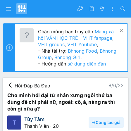
Chào mừng bạn truy cập
Mạng xã
hội VĂN HỌC TRẺ
-
VHT fanpage
,
VHT groups
,
VHT Youtube
,
- Nhà tài trợ:
Bhnong Food
,
Bhnong
Group
,
Bhnong Girl
,
- Hướng dẫn
sử dụng diễn đàn
8/6/22
Hỏi Đáp Bá Đạo
Cho mình hỏi đại từ nhân xưng ngôi thứ ba
dùng để chỉ phái nữ, ngoài: cô, ả, nàng ra thì
còn gì nữa ạ?
Tùy Tâm
T
Cùng tác giả
Thành Viên
·
20