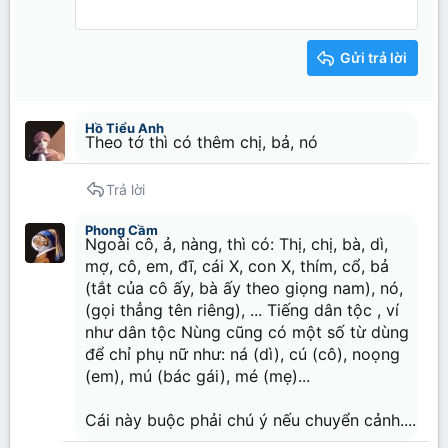
12
Courier New
Căn phải
Thụt lề
Heading 2
15
Georgia
Justify text
Tăng lề
Gửi trả lời
Heading 3
18
Tahoma
22
Times New Roman
Hồ Tiểu Anh
26
Trebuchet MS
Theo tớ thì có thêm chị, bả, nó
Verdana
Trả lời
Phong Cầm
Ngoài cô, ả, nàng, thì có: Thị, chị, bà, dì,
mợ, cô, em, đĩ, cái X, con X, thím, cổ, bả
(tắt của cô ấy, bà ấy theo giọng nam), nó,
(gọi thẳng tên riêng), ... Tiếng dân tộc , ví
như dân tộc Nùng cũng có một số từ dùng
để chỉ phụ nữ như: ná (dì), cú (cô), noọng
(em), mú (bác gái), mé (mẹ)...
Cái này buộc phải chú ý nếu chuyển cảnh....