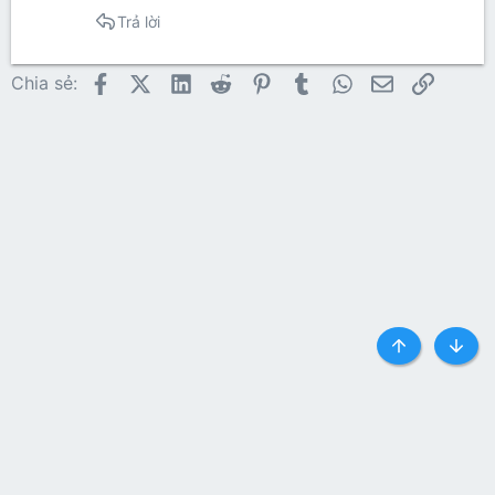
Trả lời
Facebook
X (Twitter)
LinkedIn
Reddit
Pinterest
Tumblr
WhatsApp
Email
Link
Chia sẻ:
Top
Botto
Liên hệ
Quy định và Nội quy
Privacy policy
Trợ giúp
Trang chủ
R