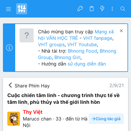
Chào mừng bạn truy cập
Mạng xã
hội VĂN HỌC TRẺ
-
VHT fanpage
,
VHT groups
,
VHT Youtube
,
- Nhà tài trợ:
Bhnong Food
,
Bhnong
Group
,
Bhnong Girl
,
- Hướng dẫn
sử dụng diễn đàn
2/9/21
Share Phim Hay
Cuộc chiến tâm linh - chương trình thực tế về
tâm linh, phù thủy và thế giới linh hồn
Thy Việt
Maruco chan
·
33
·
đến từ
Hà
Cùng tác giả
Nội