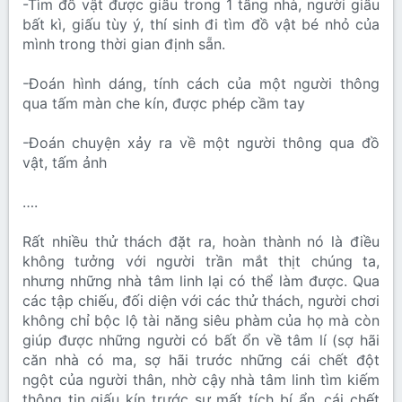
-Tìm đồ vật được giấu trong 1 tầng nhà, người giấu
bất kì, giấu tùy ý, thí sinh đi tìm đồ vật bé nhỏ của
mình trong thời gian định sẵn.
-Đoán hình dáng, tính cách của một người thông
qua tấm màn che kín, được phép cầm tay
-Đoán chuyện xảy ra về một người thông qua đồ
vật, tấm ảnh
….
Rất nhiều thử thách đặt ra, hoàn thành nó là điều
không tưởng với người trần mắt thịt chúng ta,
nhưng những nhà tâm linh lại có thể làm được. Qua
các tập chiếu, đối diện với các thử thách, người chơi
không chỉ bộc lộ tài năng siêu phàm của họ mà còn
giúp được những người có bất ổn về tâm lí (sợ hãi
căn nhà có ma, sợ hãi trước những cái chết đột
ngột của người thân, nhờ cậy nhà tâm linh tìm kiếm
thông tin giấu kín trước sự mất tích bí ẩn, cái chết