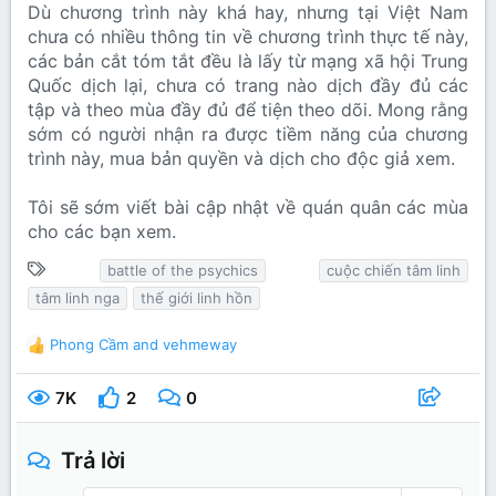
Dù chương trình này khá hay, nhưng tại Việt Nam
chưa có nhiều thông tin về chương trình thực tế này,
các bản cắt tóm tắt đều là lấy từ mạng xã hội Trung
Quốc dịch lại, chưa có trang nào dịch đầy đủ các
tập và theo mùa đầy đủ để tiện theo dõi. Mong rằng
sớm có người nhận ra được tiềm năng của chương
trình này, mua bản quyền và dịch cho độc giả xem.
Tôi sẽ sớm viết bài cập nhật về quán quân các mùa
cho các bạn xem.
T
battle of the psychics
cuộc chiến tâm linh
ừ
tâm linh nga
thế giới linh hồn
k
h
Phong Cầm
and
vehmeway
R
ó
e
a
a
7K
2
0
c
t
i
Trả lời
o
n