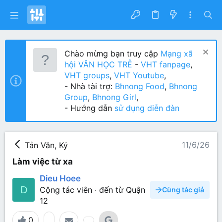
Chào mừng bạn truy cập
Mạng xã
hội VĂN HỌC TRẺ
-
VHT fanpage
,
VHT groups
,
VHT Youtube
,
- Nhà tài trợ:
Bhnong Food
,
Bhnong
Group
,
Bhnong Girl
,
- Hướng dẫn
sử dụng diễn đàn
11/6/26
Tản Văn, Ký
Làm việc từ xa
Dieu Hoee
D
Cộng tác viên
·
đến từ
Quận
Cùng tác giả
12
0