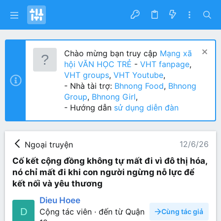
Chào mừng bạn truy cập
Mạng xã
hội VĂN HỌC TRẺ
-
VHT fanpage
,
VHT groups
,
VHT Youtube
,
- Nhà tài trợ:
Bhnong Food
,
Bhnong
Group
,
Bhnong Girl
,
- Hướng dẫn
sử dụng diễn đàn
12/6/26
Ngoại truyện
Cố kết cộng đồng không tự mất đi vì đô thị hóa,
nó chỉ mất đi khi con người ngừng nỗ lực để
kết nối và yêu thương
Dieu Hoee
D
Cộng tác viên
·
đến từ
Quận
Cùng tác giả