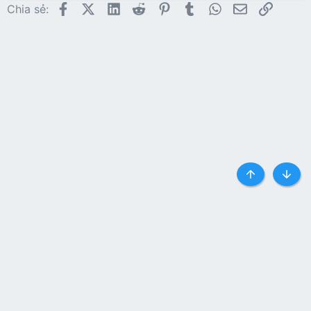
26
Trebuchet MS
Facebook
X (Twitter)
LinkedIn
Reddit
Pinterest
Tumblr
WhatsApp
Email
Link
Chia sẻ:
Verdana
Top
Botto
Liên hệ
Quy định và Nội quy
Privacy policy
Trợ giúp
Trang chủ
R
S
S
®
Community platform by XenForo
© 2010-2024 XenForo Ltd.