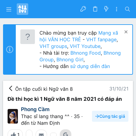
Chào mừng bạn truy cập
Mạng xã
hội VĂN HỌC TRẺ
-
VHT fanpage
,
VHT groups
,
VHT Youtube
,
- Nhà tài trợ:
Bhnong Food
,
Bhnong
Group
,
Bhnong Girl
,
- Hướng dẫn
sử dụng diễn đàn
31/10/21
Ôn tập cuối kì Ngữ văn 8
Đề thi học kì 1 Ngữ văn 8 năm 2021 có đáp án
Phong Cầm
Thạc sĩ lang thang ^^
·
35
·
Cùng tác giả
đến từ
Nam Định
1