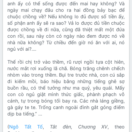
anh ấy có thể sống được đến mai hay không? Và
ngày mai chạy đâu cho ra hai đồng bảy bạc để
chuộc chồng về? Nếu không lo đủ được số tiền ấy,
số phận anh ấy sẽ ra sao? Vả lo được đủ tiền chuộc
được chồng về đi nữa, cũng đã thiệt mất một đứa
con rồi, sau này còn có ngày nào đem được nó về
nhà nữa không? Từ chiều đến giờ nó ăn với ai, nó
ngủ với ai?....
Thế rồi chị trở vào thềm, rũ rượi ngồi tựa cột hiên,
nước mắt rơi xuống lã chã. Bóng trăng chênh chếch
nhòm vào trong thềm. Bụi tre trước nhà, con cú sắp
đi kiếm mồi, báo hiệu bằng những tiếng ghê sợ
buồn rầu, có thể tưởng như ma quỷ, yêu quái. Mấy
con cò ngủ giật mình thức giấc, phành phạch vỗ
cánh, tự trong bóng tối bay ra. Các nhà láng giềng,
gà gáy te te. Trống canh ngoài đình gắt gỏng điểm
dịp ba tiếng.” …
(
Ngô Tất Tố
,
Tắt đèn, Chương XV
, theo