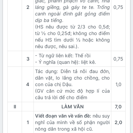
giấc, phành phạch vỗ cánh, nhà
2
láng giềng, gà gáy te te. Trống
0,75​
canh ngoài đình gắt gỏng điểm
dịp ba tiếng
.
(HS nêu được từ 2/3 cho 0,5đ;
từ ½ cho 0,25đ; không cho điểm
nếu HS tìm dưới ½ hoặc không
nêu được, nêu sai.).
- Từ ngữ liên kết: Thế rồi
3
0,75​
- Ý nghĩa (quan hệ): liệt kê.
Tác dụng: Diễn tả nỗi đau đớn,
dằn vặt, lo lắng cho chồng, cho
4
con của chị Dậu.
1,0​
(GV căn cứ mức độ hợp lí của
câu trả lời để cho điểm
II
LÀM VĂN
7,0
Viết đoạn văn về vấn đề:
nêu suy
1
nghĩ của mình về số phận người
2,0
nông dân trong xã hội cũ.