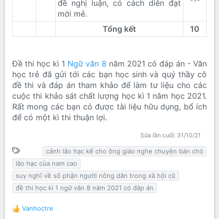
đề nghị luận, có cách diễn đạt
mới mẻ.
Tổng kết
10
Đề thi học kì 1
Ngữ văn 8
năm 2021 có đáp án - Văn
học trẻ đã gửi tới các bạn học sinh và quý thầy cô
đề thi và đáp án tham khảo để làm tư liệu cho các
cuộc thi khảo sát chất lượng học kì 1 năm học 2021.
Rất mong các bạn có được tài liệu hữu dụng, bổ ích
để có một kì thi thuận lợi.
Sửa lần cuối:
31/10/21
T
cảnh lão hạc kể cho ông giáo nghe chuyện bán chó
ừ
lão hạc của nam cao
k
suy nghĩ về số phận người nông dân trong xã hội cũ
h
đề thi học kì 1 ngữ văn 8 năm 2021 có đáp án
ó
a
Vanhoctre
R