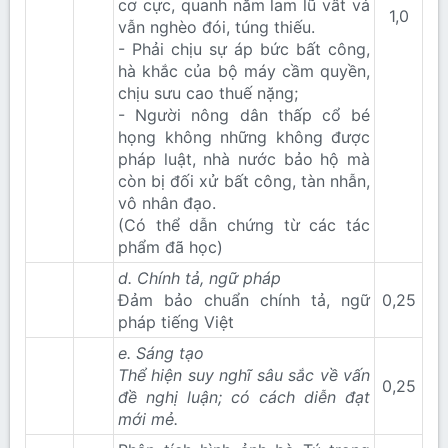
cơ cực, quanh năm lam lũ vất vả
1,0​
vẫn nghèo đói, túng thiếu.
- Phải chịu sự áp bức bất công,
hà khắc của bộ máy cầm quyền,
chịu sưu cao thuế nặng;
- Người nông dân thấp cổ bé
họng không những không được
pháp luật, nhà nước bảo hộ mà
còn bị đối xử bất công, tàn nhẫn,
vô nhân đạo.
(Có thể dẫn chứng từ các tác
phẩm đã học)
d. Chính tả, ngữ pháp
Đảm bảo chuẩn chính tả, ngữ
0,25​
pháp tiếng Việt
e. Sáng tạo
Thể hiện suy nghĩ sâu sắc về vấn
0,25​
đề nghị luận; có cách diễn đạt
mới mẻ.