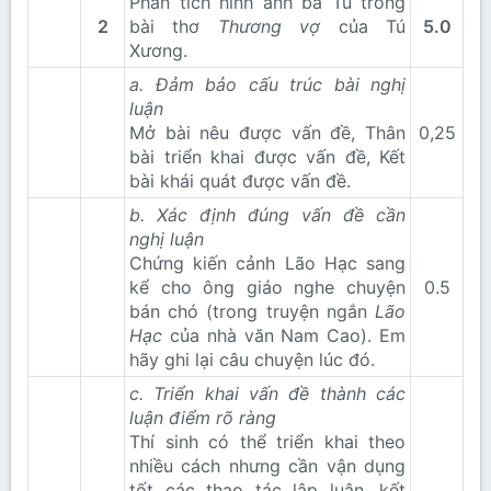
Phân tích hình ảnh bà Tú trong
2
bài thơ
Thương vợ
của Tú
5.0
Xương.
a. Đảm bảo cấu trúc bài nghị
luận
Mở bài nêu được vấn đề, Thân
0,25​
bài triển khai được vấn đề, Kết
bài khái quát được vấn đề.
b. Xác định đúng vấn đề cần
nghị luận
Chứng kiến cảnh Lão Hạc sang
kể cho ông giáo nghe chuyện
0.5​
bán chó (trong truyện ngắn
Lão
Hạc
của nhà văn Nam Cao). Em
hãy ghi lại câu chuyện lúc đó.
c. Triển khai vấn đề thành các
luận điểm rõ ràng
Thí sinh có thể triển khai theo
nhiều cách nhưng cần vận dụng
tốt các thao tác lập luận, kết