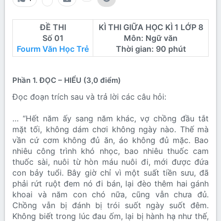
ĐỀ THI
KÌ THI GIỮA HỌC KÌ 1 LỚP 8
Số 01
Môn: Ngữ văn
Fourm Văn Học Trẻ
Thời gian: 90 phút
Phần 1. ĐỌC – HIỂU (3,0 điểm)
Đọc đoạn trích sau và trả lời các câu hỏi:
… “Hết năm ấy sang năm khác, vợ chồng đầu tắt
mặt tối, không dám chơi không ngày nào. Thế mà
vần cứ cơm không đủ ăn, áo không đủ mặc. Bao
nhiêu công trình khó nhọc, bao nhiêu thuốc cam
thuốc sài, nuôi từ hòn máu nuôi đi, mới được đứa
con bảy tuổi. Bây giờ chỉ vì một suất tiền sưu, đã
phải rứt ruột đem nó đi bán, lại đèo thêm hai gánh
khoai và năm con chó nữa, cũng vẫn chưa đủ.
Chồng vẫn bị đánh bị trói suốt ngày suốt đêm.
Không biết trong lúc đau ốm, lại bị hành hạ như thế,