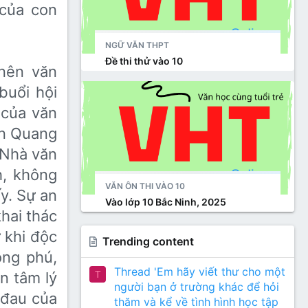
 của con
NGỮ VĂN THPT
Đề thi thử vào 10
o nên văn
uổi hội
 của văn
ễn Quang
. Nhà văn
nh, không
VĂN ÔN THI VÀO 10
y. Sự an
Vào lớp 10 Bắc Ninh, 2025
khai thác
̀ khi độc
Trending content
ong phú,
Thread 'Em hãy viết thư cho một
T
n tâm lý
người bạn ở trường khác để hỏi
i đau của
thăm và kể về tình hình học tập