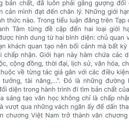
 bản chất, đã luôn phải gắng gượng đối d
 cản mình đạt đến chân lý. Những giới hạ
ình thức nào. Trong tiểu luận đăng trên Tạp
nh Tâm từng đề cập đến hai loại giới h
được hình dung từ hai bình diện: chủ quan 
ạn khách quan tạo nên bối cảnh mà bất kỳ
i chấp nhận. Giới hạn này hàm chứa các d
c, cộng đồng, thời đại, lịch sử, văn hóa, ch
huộc về từng tác giả gắn với các điều kiện
tưởng, tài năng,…”. Đó là những đường 
ối diện trong hành trình đi tìm bản chất của 
a sáng tạo văn học không chỉ là chấp nhâ
à vượt qua những vách ngăn ấy để dấn than
văn chương Việt Nam trở thành văn chương 