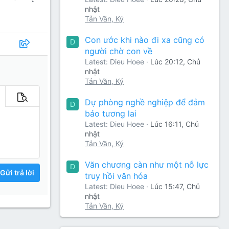
nhật
Tản Văn, Ký
Con ước khi nào đi xa cũng có
D
người chờ con về
Latest: Dieu Hoee
Lúc 20:12, Chủ
nhật
Tản Văn, Ký
m tùy chọn…
Xem trước
Dự phòng nghề nghiệp để đảm
D
bảo tương lai
Latest: Dieu Hoee
Lúc 16:11, Chủ
nhật
Tản Văn, Ký
Văn chương càn như một nỗ lực
D
Gửi trả lời
truy hồi văn hóa
Latest: Dieu Hoee
Lúc 15:47, Chủ
nhật
Tản Văn, Ký