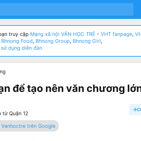
ạn truy cập
Mạng xã hội VĂN HỌC TRẺ
-
VHT fanpage
,
VH
:
Bhnong Food
,
Bhnong Group
,
Bhnong Girl
,
sử dụng diễn đàn
ơng
 hạn để tạo nên văn chương lớ
C
 từ
Quận 12
Vanhoctre trên Google