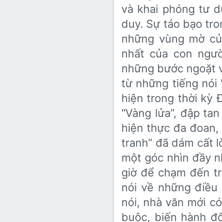
và khai phóng tư d
duy. Sự táo bạo tro
những vùng mờ củ
nhất của con người
những bước ngoặt vĩ
từ những tiếng nói
hiện trong thời kỳ
“Vàng lửa”, đập tan
hiện thực đa đoan, 
tranh” đã dám cất l
một góc nhìn đầy n
giờ để chạm đến trá
nói về những điều 
nói, nhà văn mới có
buộc, biến hành đ