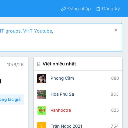
Đăng nhập
Đăng ký
T groups
,
VHT Youtube
,
Viết nhiều nhất
10/6/26
n
Phong Cầm
888
Hoa Phù Sa
833
ùng tác giả
Vanhoctre
825
Trần Ngọc 2021
754
T