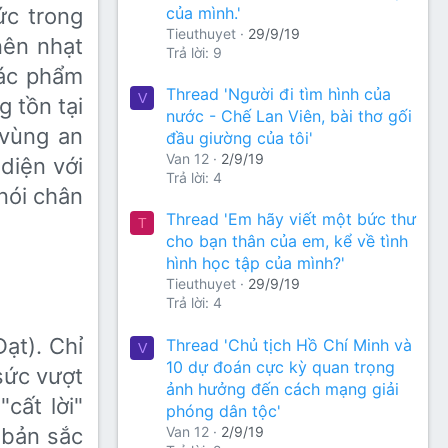
của mình.'
ức trong
Tieuthuyet
29/9/19
nên nhạt
Trả lời: 9
tác phẩm
Thread 'Người đi tìm hình của
V
g tồn tại
nước - Chế Lan Viên, bài thơ gối
vùng an
đầu giường của tôi'
Van 12
2/9/19
diện với
Trả lời: 4
 nói chân
Thread 'Em hãy viết một bức thư
T
cho bạn thân của em, kể về tình
hình học tập của mình?'
Tieuthuyet
29/9/19
Trả lời: 4
̣t). Chỉ
Thread 'Chủ tịch Hồ Chí Minh và
V
10 dự đoán cực kỳ quan trọng
sức vượt
ảnh hưởng đến cách mạng giải
"cất lời"
phóng dân tộc'
Van 12
2/9/19
 bản sắc