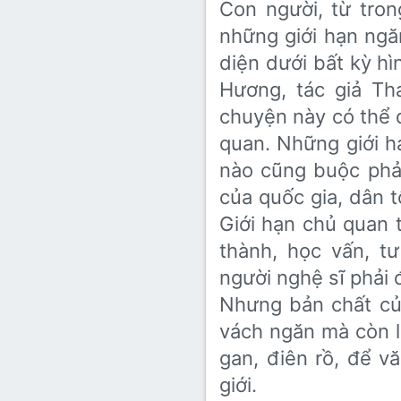
Con người, từ trong
Lớp 8
Thời để nhớ
Bài mới trên hồ sơ
những giới hạn ngăn
Lớp 7
Mùa yêu đầu
Tìm trong hồ sơ cá nhân
diện dưới bất kỳ h
Lớp 6
Thời áo trắng (Nữ sinh)
Hương, tác giả Tha
chuyện này có thể 
Văn học 5
Đời sống
quan. Những giới h
Văn học 4
nào cũng buộc phả
Văn hoá
Văn học 3
của quốc gia, dân tộ
Ngoại ngữ
Giới hạn chủ quan t
Văn học 2
thành, học vấn, tư 
Giáo viên
người nghệ sĩ phải đ
Nhưng bản chất củ
vách ngăn mà còn l
gan, điên rồ, để 
giới.