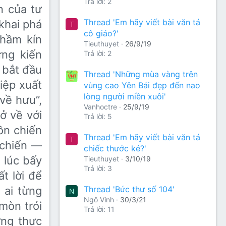
Trả lời: 2
n của tư
Thread 'Em hãy viết bài văn tả
 khai phá
T
cô giáo?'
hầm kín
Tieuthuyet
26/9/19
ứng kiến
Trả lời: 2
 bắt đầu
Thread 'Những mùa vàng trên
iệp xuất
vùng cao Yên Bái đẹp đến nao
lòng người miền xuôi'
về hưu”,
Vanhoctre
25/9/19
rở về với
Trả lời: 5
ồn chiến
Thread 'Em hãy viết bài văn tả
T
 chiến —
chiếc thước kẻ?'
 lúc bấy
Tieuthuyet
3/10/19
Trả lời: 3
t lời để
Thread 'Bức thư số 104'
 ai từng
N
Ngô Vinh
30/3/21
mòn trói
Trả lời: 11
ởng thực