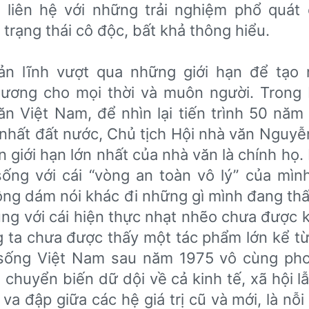
 liên hệ với những trải nghiệm phổ quát
 trạng thái cô độc, bất khả thông hiểu.
̉n lĩnh vượt qua những giới hạn để tạ
ương cho mọi thời và muôn người. Trong b
ăn Việt Nam, để nhìn lại tiến trình 50 năm
 nhất đất nước, Chủ tịch Hội nhà văn Nguy
n giới hạn lớn nhất của nhà văn là chính họ
sống với cái “vòng an toàn vô lý” của mì
ng dám nói khác đi những gì mình đang thấ
̀ng với cái hiện thực nhạt nhẽo chưa được 
ng ta chưa được thấy một tác phẩm lớn kể tư
ời sống Việt Nam sau năm 1975 vô cùng ph
chuyển biến dữ dội về cả kinh tế, xã hội lẫ
 va đập giữa các hệ giá trị cũ và mới, là nỗ