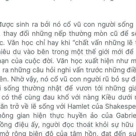
được sinh ra bởi nó cổ vũ con người sống 
g, thay đổi những nếp thường mòn cũ để 
c. Văn học chỉ hay khi “chất vấn những lẽ 
hiêu du vào bên trong một thế giới mới để ơ
u hạn của cuộc đời. Văn học xuất hiện như 
ặt ra những câu hỏi nghi vấn trước những đi
ên. Nhờ vậy, nó cổ vũ con người rũ bỏ sự đ
 sống thường nhật để vươn tới những giá
 có thể cùng đau khổ với nàng Kiều dưới 
ăn trở về lẽ sống với Hamlet của Shakespe
ông gian hiện thực huyền ảo của Gabrie
ồng điệu ấy, người đọc thoát khỏi sự hữu
, mở rộng biên độ của tâm hồn, đạt đến s