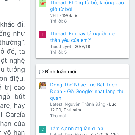
Thread 'Không từ bỏ, không bao
giờ từ bỏ!'
VHT
19/8/19
Trả lời: 8
khác đi,
sống như
Thread 'Em hãy tả người mẹ
T
thân yêu của em?'
thường”.
Tieuthuyet
26/9/19
̉ đó, ta
Trả lời: 5
một nghệ
ều tưởng
Bình luận mới
ơn điệu,
Dòng Thơ Nhạc Lục Bát Trích
 trị cao
Đoạn - Gõ Google: nhat lang thu
ngòi bút
quan
are, hay
Latest: Nguyễn Thành Sáng
Lúc
12:00, Thứ năm
l García
Thơ mới
 hạn của
Tâm sự những lần đi xa
D
ự vô hạn
Latest: Dieu Hoee
Lúc 20:28, Chủ