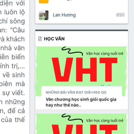
iện với
n luôn lộ
Lan Hương
650
 chí sông
ạn: “Câu
và khách
HỌC VĂN
 nhà văn
iễn biến
ính trị,…
 về sinh
biên mà
sự viết.
NHỮNG BÀI VĂN ĐẠT GIẢI HSG QG
Văn chương học sinh giỏi quốc gia
̣n những
hay như thế nào..
, để cả
của thế