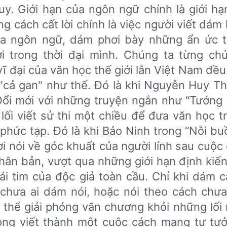
uy. Giới hạn của ngôn ngữ chính là giới hạ
ng cách cất lời chính là việc người viết dám
a ngôn ngữ, dám phơi bày những ẩn ức t
 trong thời đại mình. Chúng ta từng ch
 đại của văn học thế giới lẫn Việt Nam đều
 "cả gan" như thế. Đó là khi Nguyễn Huy Th
 Đổi mới với những truyện ngắn như “Tướng 
 lối viết sử thi một chiều để đưa văn học t
phức tạp. Đó là khi Bảo Ninh trong “Nỗi bu
ời nói về góc khuất của người lính sau cuộc
hân bản, vượt qua những giới hạn định kiến
i tim của độc giả toàn cầu. Chỉ khi dám cấ
chưa ai dám nói, hoặc nói theo cách chưa
 thể giải phóng văn chương khỏi những lối 
ộng viết thành một cuộc cách mạng tư tư