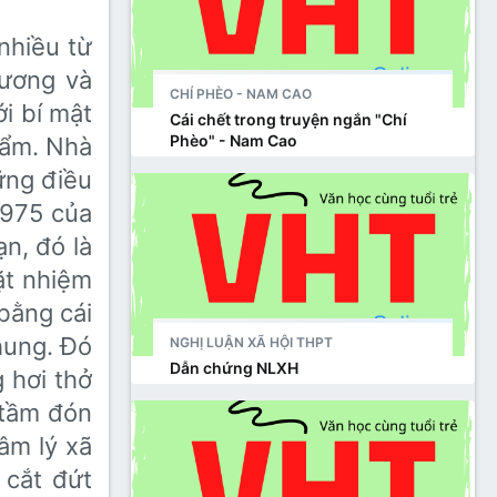
nhiều từ
hương và
CHÍ PHÈO - NAM CAO
i bí mật
Cái chết trong truyện ngắn "Chí
Phèo" - Nam Cao
ẩm. Nhà
ững điều
 1975 của
n, đó là
ặt nhiệm
bằng cái
hung. Đó
NGHỊ LUẬN XÃ HỘI THPT
Dẫn chứng NLXH
 hơi thở
t tầm đón
âm lý xã
 cắt đứt