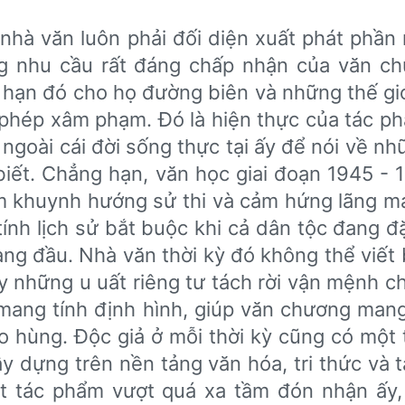
nhà văn luôn phải đối diện xuất phát phần 
̃ng nhu cầu rất đáng chấp nhận của văn c
i hạn đó cho họ đường biên và những thế giớ
hép xâm phạm. Đó là hiện thực của tác ph
oài cái đời sống thực tại ấy để nói về nh
 biết. Chẳng hạn, văn học giai đoạn 1945 -
 khuynh hướng sử thi và cảm hứng lãng mạ
ính lịch sử bắt buộc khi cả dân tộc đang đ
àng đầu. Nhà văn thời kỳ đó không thể viết 
ay những u uất riêng tư tách rời vận mệnh c
mang tính định hình, giúp văn chương mang
hào hùng. Độc giả ở mỗi thời kỳ cũng có mộ
y dựng trên nền tảng văn hóa, tri thức và t
ột tác phẩm vượt quá xa tầm đón nhận ấy,