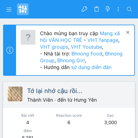
Chào mừng bạn truy cập
Mạng xã
hội VĂN HỌC TRẺ
-
VHT fanpage
,
VHT groups
,
VHT Youtube
,
- Nhà tài trợ:
Bhnong Food
,
Bhnong
Group
,
Bhnong Girl
,
- Hướng dẫn
sử dụng diễn đàn
Tớ lại nhớ cậu rồi...
Thành Viên
·
đến từ
Hưng Yên
Bài viết
Reaction score
Sao
4
6
3,000
điểm
6,281