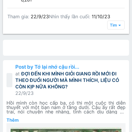
Tham gia
22/9/23
Nhìn thấy lần cuối
11/10/23
Tìm
All content
Bài viết trên hồ sơ
Các bài viết
Gi
Post by Tớ lại nhớ cậu rồi...
at
ĐỢI ĐẾN KHI MÌNH GIỎI GIANG RỒI MỚI ĐI
THEO ĐUỔI NGƯỜI MÀ MÌNH THÍCH, LIỆU CÓ
CÒN KỊP NỮA KHÔNG?
22/9/23
Hồi mình còn học cấp ba, có thi một cuộc thi diễn
thuyết với một bạn nam ở tầng dưới. Cậu ấy rất đẹp
trai, nói chuyện nhẹ nhàng, tính cách dịu dàng dễ
mến. Thành tích rất tốt, khoảng thời gian đó chúng
Thêm
mình thường xuyên tập luyện cùng nhau, có những
lúc mình luyện không tốt cậu ấy sẽ kiên nhẫn ở lại
tập luyện cùng mình. Lúc đó mình nghĩ một chàng